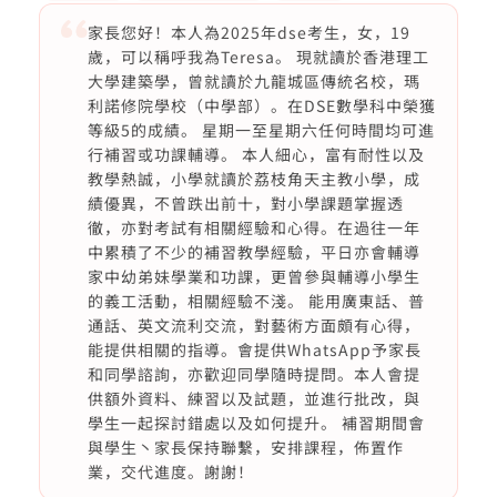
家長您好！本人為2025年dse考生，女，19
歲，可以稱呼我為Teresa。 現就讀於香港理工
大學建築學，曾就讀於九龍城區傳統名校，瑪
利諾修院學校（中學部）。在DSE數學科中榮獲
等級5的成績。 星期一至星期六任何時間均可進
行補習或功課輔導。 本人細心，富有耐性以及
教學熱誠，小學就讀於荔枝角天主教小學，成
績優異，不曾跌出前十，對小學課題掌握透
徹，亦對考試有相關經驗和心得。在過往一年
中累積了不少的補習教學經驗，平日亦會輔導
家中幼弟妹學業和功課，更曾參與輔導小學生
的義工活動，相關經驗不淺。 能用廣東話、普
通話、英文流利交流，對藝術方面頗有心得，
能提供相關的指導。會提供WhatsApp予家長
和同學諮詢，亦歡迎同學隨時提問。本人會提
供額外資料、練習以及試題，並進行批改，與
學生一起探討錯處以及如何提升。 補習期間會
與學生丶家長保持聯繫，安排課程，佈置作
業，交代進度。謝謝！