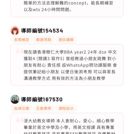
簡單的方法去理解難的concept，能長期補習
以及wts 24小時問問題。
導師編號
154534
長期補習
解題思路
題目講解
現在讀香港樹仁大學BBA year2 24年 dse 中文
獲取4 (閱讀3 寫作5) 曾經教過小朋友跳舞 對小
朋友有耐心 責任感 設WhatsApp問功課服務 會
提供筆記給小朋友 以便日後測考用 可以與家長
溝通教學方式 用有效的方法為小朋友教學
導師編號
167530
指導功課
互動教學
課程設計
浸大幼教女導師 本人會耐心，愛心，細心教學
畢業於英文中學及小學，用英文授課 具有專業
幼兒教育技巧 具有專業SEN教育技巧 自備教材