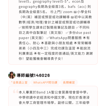
level5，geography level5-5*。econ及
geography長期為全級首3名，bafs（acc) 則
長期為全級首5名。 🉑上門/ zoom 📖小學全科
（中/英）補習或預習或功課輔導 📖初中以英教
數學/經濟/地理/會計之補習或預習或功課輔導
✅按照學生課本訂製簡易筆記及題目 ✅不同科
目之高中自製筆記（英文版） ✅多份dse past
paper (英文版） ✅WhatsApp問書服務 🌟有
責任心、耐心 🌟喜歡與小朋友相處 🌟常常輔導
弟弟（小四及中三）完成功課及溫習 🌟能說流
利廣東話 🌟有一定程度的普通話/英文能力 謝謝
你！望能獲機會輔導貴子女！
導師編號
146026
*全英語上堂
WhatsAPP問功課
長期補習
本人畢業於Band 1A聖公會莫壽增會督中學，
中學修讀中史經濟和中國文學，現在於香港浸
會大學工商管理市場學，副修公關，三年級學