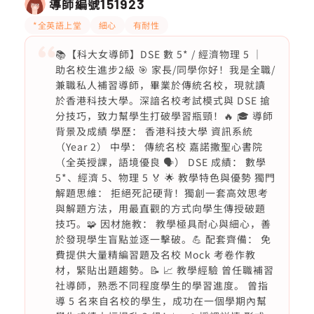
導師編號
151923
*全英語上堂
細心
有耐性
📚【科大女導師】DSE 數 5* / 經濟物理 5 ｜
助名校生進步2級 🎯 家長/同學你好！我是全職/
兼職私人補習導師，畢業於傳統名校，現就讀
於香港科技大學。深諳名校考試模式與 DSE 搶
分技巧，致力幫學生打破學習瓶頸！🔥 🎓 導師
背景及成績 學歷： 香港科技大學 資訊系統
（Year 2） 中學： 傳統名校 嘉諾撒聖心書院
（全英授課，語境優良 🗣️） DSE 成績： 數學
5*、經濟 5、物理 5 🏅 🌟 教學特色與優勢 獨門
解題思維： 拒絕死記硬背！獨創一套高效思考
與解題方法，用最直觀的方式向學生傳授破題
技巧。🧩 因材施教： 教學極具耐心與細心，善
於發現學生盲點並逐一擊破。💪 配套齊備： 免
費提供大量精編習題及名校 Mock 考卷作教
材，緊貼出題趨勢。📝 📈 教學經驗 曾任職補習
社導師，熟悉不同程度學生的學習進度。 曾指
導 5 名來自名校的學生，成功在一個學期內幫