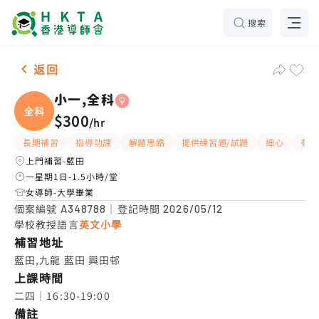
搜索
女-1名 小一,全科，藍田 補習推介
返回
小一,全科
全科
$300
/
hr
長期補習
指導功課
解題思路
提供練習題/試題
細心
有耐
上門補習-藍田
一星期1日-1.5小時/堂
女導師-大學畢業
個案編號
｜登記時間
A348788
2026/05/12
學校教授語言
英文小學
補習地址
藍田,九龍 藍田 興田邨
上課時間
二四｜16:30-19:00
備註