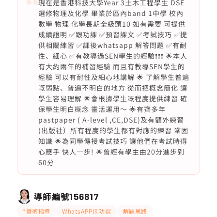
現在是香港科技大學Year 3土木工程學生 DSE
選修物理及化學 畢業於區內band 1中學 校內
數學 物理 化學長期全級頭10 如有需要 可提供
成績證明 ✅跟功課 ✅預習課文 ✅考試技巧 ✅提
供相關練習 ✅課後whatsapp 解答問題 ✅有耐
性、細心 ✅有教導過SEN學生的經驗❗️❗️❗️ 🌟本人
有大約兩年的補習經驗 而且有教導SEN學生的
經驗 可以有耐性及細心地講解 🌟 了解學生普遍
嘅弱點、普遍不明白的地方 從而把概念簡化 讓
學生容易理解 🌟會根據學生嘅程度提供練習 確
保學生明白概念 靈活運用～ 🌟有齊多年
pastpaper ( A-level ,CE,DSE)及有額外練習
(出版社）所有程度的學生都有對應的練習 鞏固
知識 🌟為同學傳授考試技巧 讓他們在考試時得
心應手 快人一步! 🌟曾經有學生由20分進步到
60分
導師編號
156817
*藝術指導
WhatsAPP問功課
解題思路