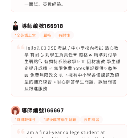
一面試、英數經驗。
導師編號
166918
*全英語上堂
嚴格
有耐性
Hello📃✍🏽 DSE 考試 / 中小學校內考試 熱心教
學 有耐心 對學生負責任💗 嚴格🔥 精準對付學
生弱點🔍 有獨特系統教學✨✍🏽 因材施教 學生穩
定提升成績 ✅ 無限免費notes筆記提供✨📚🌟
📖 免費無限改文 📃 ⭐️擁有中小學各個課題及類
型的補充練習 ⭐️耐心解答學生問題、課後問書
及跟進服務
導師編號
166667
*時間較彈性
*課後解答學生疑難
長期補習
I am a final-year college student at