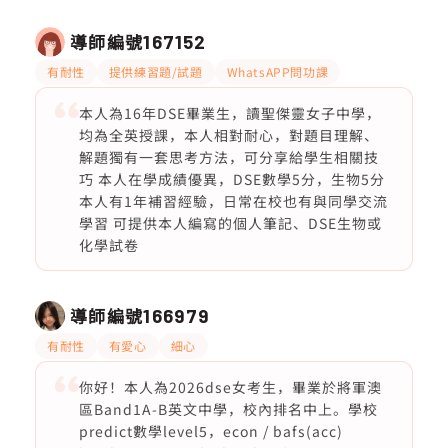
導師編號
167152
有耐性
提供練習題/試題
WhatsAPP問功課
本人為16年DSE畢業生，讀聖傑靈女子中學，
均為全英授課，本人相對耐心，對題目理解、
解題獨有一套思考方法，可分享給學生相關技
巧 本人在學成績優異，DSE數學5分，生物5分
本人有1年補習經驗，日常在校也有與同學交流
學習 可提供本人編寫的個人筆記、DSE生物或
化學試卷
導師編號
166979
有耐性
有愛心
細心
你好！本人為2026dse女考生，畢業於將軍澳
區Band1A-B英文中學，校內排名中上。學校
predict數學level5，econ / bafs(acc)