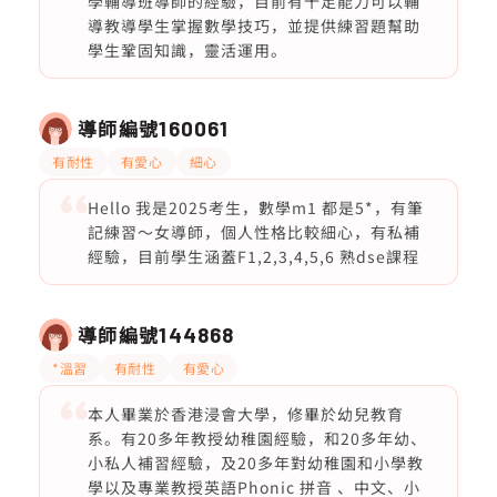
學輔導班導師的經驗，目前有十足能力可以輔
導教導學生掌握數學技巧，並提供練習題幫助
學生鞏固知識，靈活運用。
導師編號
160061
有耐性
有愛心
細心
Hello 我是2025考生，數學m1 都是5*，有筆
記練習～女導師，個人性格比較細心，有私補
經驗，目前學生涵蓋F1,2,3,4,5,6 熟dse課程
導師編號
144868
*溫習
有耐性
有愛心
本人畢業於香港浸會大學，修畢於幼兒教育
系。有20多年教授幼稚園經驗，和20多年幼、
小私人補習經驗，及20多年對幼稚園和小學教
學以及專業教授英語Phonic 拼音 、中文、小