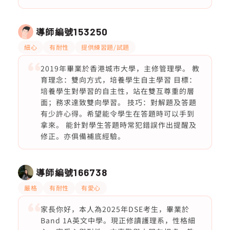
導師編號
153250
細心
有耐性
提供練習題/試題
2019年畢業於香港城市大學，主修管理學。 教
育理念：雙向方式，培養學生自主學習 目標：
培養學生對學習的自主性，站在雙互尊重的層
面；務求達致雙向學習。 技巧：對解題及答題
有少許心得。希望能令學生在答題時可以手到
拿來。 能針對學生答題時常犯錯誤作出提醒及
修正。亦俱備補底經驗。
導師編號
166738
嚴格
有耐性
有愛心
家長你好，本人為2025年DSE考生，畢業於
Band 1A英文中學。現正修讀護理系，性格細