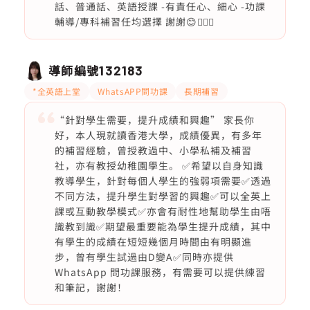
話、普通話、英語授課 -有責任心、細心 -功課
輔導/專科補習任均選擇 謝謝😊🙇🏻‍♀️
導師編號
132183
*全英語上堂
WhatsAPP問功課
長期補習
“針對學生需要，提升成績和興趣” 家長你
好，本人現就讀香港大學，成績優異，有多年
的補習經驗，曾授教過中、小學私補及補習
社，亦有教授幼稚園學生。 ✅希望以自身知識
教導學生，針對每個人學生的強弱項需要✅透過
不同方法，提升學生對學習的興趣✅可以全英上
課或互動教學模式✅亦會有耐性地幫助學生由唔
識教到識✅期望最重要能為學生提升成績，其中
有學生的成績在短短幾個月時間由有明顯進
步，曾有學生試過由D變A✅同時亦提供
WhatsApp 問功課服務，有需要可以提供練習
和筆記，謝謝！