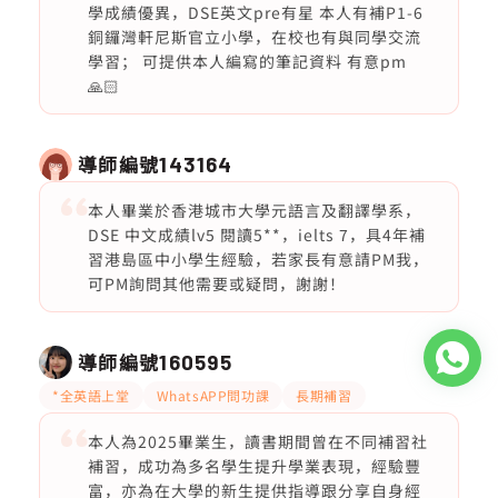
學成績優異，DSE英文pre有星 本人有補P1-6
銅鑼灣軒尼斯官立小學，在校也有與同學交流
學習； 可提供本人編寫的筆記資料 有意pm
🙏🏻
導師編號
143164
本人畢業於香港城市大學元語言及翻譯學系，
DSE 中文成績lv5 閱讀5**，ielts 7，具4年補
習港島區中小學生經驗，若家長有意請PM我，
可PM詢問其他需要或疑問，謝謝！
導師編號
160595
*全英語上堂
WhatsAPP問功課
長期補習
本人為2025畢業生，讀書期間曾在不同補習社
補習，成功為多名學生提升學業表現，經驗豐
富，亦為在大學的新生提供指導跟分享自身經