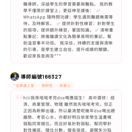
職導師，深諳學生的學習需要與難點。 我的教
學不僅限於課堂上，更延伸至課後： ✅
WhatsApp 隨時問功課：學生遇到難題無需等
待，及時解答。 ✅ 提供針對性練習：針對學生
的弱項，提供額外練習，鞏固知識。 ✅ 清晰重
點筆記：將複雜課文化為簡單易明的筆記，幫
助溫習事半功倍。 我深信，持續的支援與清晰
的引導，是學生建立自信、提升成績的關鍵。
歡迎家長查詢及***
導師編號
166327
*全英語上堂
有耐性
有愛心
hiii我係啱啱考完dse嘅應屆生！ 高中選修：經
濟、商業管理、物理 雖然我先啱啱考完，但正
正因為新鮮出爐，所以最清楚呢幾年dse嘅出題
趨勢、考官心水，亦都好明白依家學生溫書嘅
弱點同常錯位。而且好易針對弱點、幫同學針
對性補底、穩住分數，擅長保底、避開失分陷