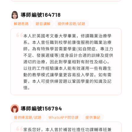
導師編號
164718
解題思路
題目講解
提供練習題/試題
本人於英國考文垂大學畢業，修讀職業治療學
系。本人曾任職到校學前康復服務的職業治療
師，為有特殊學習需要學童(如自閉症、專注力
不足、發展遲緩等)度身設計合適的訓練及提供
適切的治療，因此對學童相對有耐性及細心。
以往的工作經驗讓本人能有效運用一些有趣生
動的教學模式讓學童更容易投入學習。如有需
要，本人可提供練習題以鞏固學童的知識及記
憶。
導師編號
156794
提供練習題/試題
WhatsAPP問功課
提供筆記
家長您好，本人曾於補習社擔任功課輔導班兼