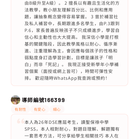
由B級升至A級）。 2 擅長以有趣且生活化的方
法教學，教小朋友理解百分比、比例和應用
題，讓抽象概念變得容易掌握。 3 曾於補習社
及私人補習中，長期跟進多名學生，由P.3跟到
P.6，家長普遍反映孩子不只成績進步，學習自
信心和主動性也大大提高。 我深信小學是打根
基的關鍵階段，因此教學風格以耐心、循序漸
進、注重理解為主，會因應每個孩子的性格和
弱點度身訂造學習計劃，目標是讓孩子「明
白」而非「死記」。 我現正接受新學年小學補
習個案（面授或網上皆可），時間可彈性安
排。 歡迎隨時WhatsApp我查詢或預約！
導師編號
166399
有耐性
有愛心
細心
本人為26年DSE應屆考生，讀聖保祿中學
SPSS，本人相對耐心，對題目理解、解題獨有
一套思考方法，可分享給學生相關技巧 本人在