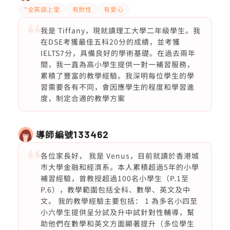
*全英語上堂
有耐性
有愛心
我是 Tiffany，現就讀理工大學二年級學生。我
在DSE考獲最佳五科20分的成績，並考獲
IELTS7分，具備良好的學術基礎。在過去兩年
間，我一直為高小學生提供一對一補習服務，
累積了豐富的教學經驗。我深明每位學生的學
習需要各有不同，會因應學生的程度和學習進
度，制定合適的教學方案
導師編號
133462
各位家長好， 我是 Venus，目前就讀於香港城
市大學金融和經濟系。本人累積超過5年的小學
補習經驗，曾教授超過100名小學生（P.1至
P.6），教學範圍包括全科、數學、英文及中
文。 我的教學經驗主要包括： 1 為多名小四至
小六學生提供呈分試及升中試針對性輔導，幫
助他們在數學和英文方面顯著提升（多位學生