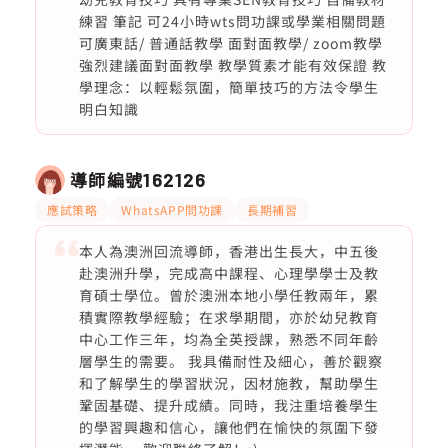
練習 筆記 可24小時wts問功課或學業相關問題
可廣東話/ 普通話教學 面對面教學/ zoom教學
強烈建議面對面教學 教學質素才能有效保證 教
學理念：以輕鬆氛圍，簡單技巧的方法令學生
明白知識
導師編號
162126
應試策略
WhatsAPP問功課
長期補習
本人為澳洲回流導師，香港出生長大，中五後
赴澳洲升學，完成高中課程、心理學學士及教
育碩士學位。曾於澳洲本地小學任教兩年，累
積實際教學經驗；在求學期間，亦於幼兒教育
中心工作三年，均為全英授課，熟悉不同年齡
層學生的需要。 我具備耐性及細心，善於觀察
和了解學生的學習狀況，因材施教，幫助學生
鞏固基礎、提升成績。同時，我注重培養學生
的學習興趣和信心，讓他們在愉快的氛圍下發