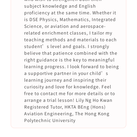
subject knowledge and English
proficiency at the same time. Whether it
is DSE Physics, Mathematics, Integrated
Science, or aviation and aerospace-
related enrichment classes, I tailor my
teaching methods and materials to each
student’s level and goals. I strongly
believe that patience combined with the
right guidance is the key to meaningful
learning progress. I look forward to being
a supportive partner in your child’s
learning journey and inspiring their
curiosity and love for knowledge. Feel
free to contact me for more details or to
arrange a trial lesson! Lily Ng Ho Kwan
Registered Tutor, HKTA BEng (Hons)
Aviation Engineering, The Hong Kong
Polytechnic University