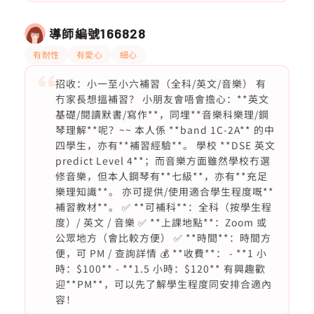
導師編號
166828
有耐性
有愛心
細心
招收：小一至小六補習（全科/英文/音樂） 有
冇家長想搵補習？ 小朋友會唔會擔心：**英文
基礎/閱讀默書/寫作**，同埋**音樂科樂理/鋼
琴理解**呢？~~ 本人係 **band 1C-2A** 的中
四學生，亦有**補習經驗**。 學校 **DSE 英文
predict Level 4**；而音樂方面雖然學校冇選
修音樂，但本人鋼琴有**七級**，亦有**充足
樂理知識**。 亦可提供/使用適合學生程度嘅**
補習教材**。 ✅ **可補科**：全科（按學生程
度）/ 英文 / 音樂 ✅ **上課地點**：Zoom 或
公眾地方（會比較方便） ✅ **時間**：時間方
便，可 PM / 查詢詳情 💰 **收費**： - **1 小
時：$100** - **1.5 小時：$120** 有興趣歡
迎**PM**，可以先了解學生程度同安排合適內
容！