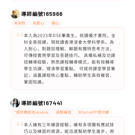
導師編號
165966
有耐性
有愛心
細心
本人為2025年DSE畢業生，就讀優才書院，全
科全英授課。現就讀香港浸會大學科學系。為
人耐心，對題目理解、解題有獨特思考方法，
可傳授實用學習及答題技巧。 具備私補及功課
班輔導經驗，熟悉課程輔導模式，能有效輔導
學生功課、理清學習重點。 可提供課堂學習筆
記，涵蓋課程核心重點，輔助學生高效複習、
鞏固知識。
導師編號
167441
*提供教結他ukulele
長期補習
WhatsAPP問功課
本人擁有三年補習經驗，擁有多項獨有應試技
巧以及練習的資源，能迅速幫助學生進步，用