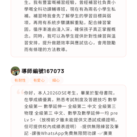
生。我有豐富嘅補習經驗，曾經補習社負責小
學嘅全科功課輔導班，現在有為兩名小學生私
補。補習時我會先了解學生的學習目標與弱
項，再用有系統步驟講解重點，配合練習鞏
固，循序漸進由淺入深，確保孩子真正掌握概
念。同時，我可以為學生提供針對性練習與溫
習安排，提升做題效率與應試信心，會用鼓勵
而有條理的方法教導。
導師編號
167073
有耐性
有愛心
細心
你好，本人2026DSE考生，畢業於聖母書院，
在學成績優異，熟悉考試制度及答題技巧 數學
全級第一 數學延伸一 全級第二 中文 全級第三
物理 全級第三 中文、數學及數學延伸一均 pre
Lv 5+ （放榜前夕雖未能提供文憑試成績證明，
但可提供校內成績表證明） -提供無限練習及筆
記 -課後WhatsApp免費無限問功課 -✅廣東