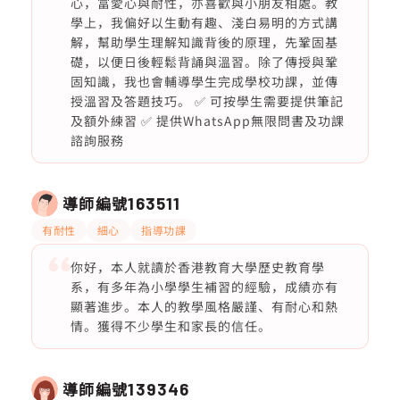
心，富愛心與耐性，亦喜歡與小朋友相處。教
學上，我偏好以生動有趣、淺白易明的方式講
解，幫助學生理解知識背後的原理，先鞏固基
礎，以便日後輕鬆背誦與溫習。除了傳授與鞏
固知識，我也會輔導學生完成學校功課，並傳
授溫習及答題技巧。 ✅ 可按學生需要提供筆記
及額外練習 ✅ 提供WhatsApp無限問書及功課
諮詢服務
導師編號
163511
有耐性
細心
指導功課
你好，本人就讀於香港教育大學歷史教育學
系，有多年為小學學生補習的經驗，成績亦有
顯著進步。本人的教學風格嚴謹、有耐心和熱
情。獲得不少學生和家長的信任。
導師編號
139346