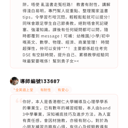
阱，唔使 亂溫書走冤枉路！ 教書有耐性，講解
得淺白易明，專門幫人捉重點、整理獨家溫書
tips，令學習冇咁沉悶，輕輕鬆鬆就可以提分！
同咪會跟足學生自己節奏教，絕對唔會死記硬
塞、強灌知識。課後有任何疑問都可以問，隨
時都覆到 message ! 可補：幼稚園/小學/初中
嘅英文、數學、物理、經濟、商業管理！ 時間
超彈性，仲可以安排***！ 主要都係趁住考完
DSE 有空餘時間，提升自己、累積教學經驗同
咪最緊要嘅係！幫到貴子女><
導師編號
133687
*全英語上堂
有耐性
有愛心
你好，本人是香港樹仁大學輔導及心理學學系
的畢業生，已有數年的補習經驗，本人由band
3中學畢業，深知補底技巧及進步方法，為人富
有責任感，會因材施教，亦極有耐心。對於為
小朋友補習亦略有心得，有信心及經驗教導有