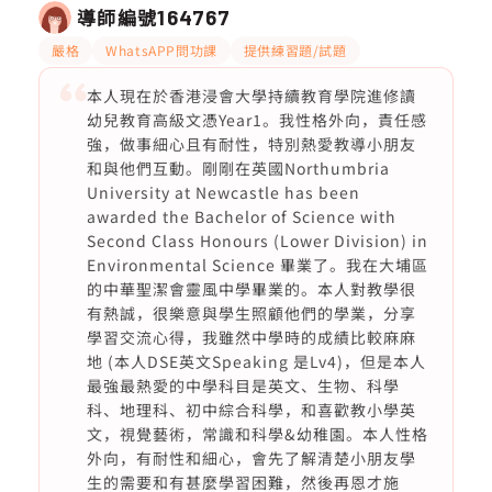
導師編號
164767
嚴格
WhatsAPP問功課
提供練習題/試題
本人現在於香港浸會大學持續教育學院進修讀
幼兒教育高級文憑Year1。我性格外向，責任感
強，做事細心且有耐性，特別熱愛教導小朋友
和與他們互動。剛剛在英國Northumbria
University at Newcastle has been
awarded the Bachelor of Science with
Second Class Honours (Lower Division) in
Environmental Science 畢業了。我在大埔區
的中華聖潔會靈風中學畢業的。本人對教學很
有熱誠，很樂意與學生照顧他們的學業，分享
學習交流心得，我雖然中學時的成績比較麻麻
地 (本人DSE英文Speaking 是Lv4)，但是本人
最強最熱愛的中學科目是英文、生物、科學
科、地理科、初中綜合科學，和喜歡教小學英
文，視覺藝術，常識和科學&幼稚園。本人性格
外向，有耐性和細心，會先了解清楚小朋友學
生的需要和有甚麼學習困難，然後再恩才施