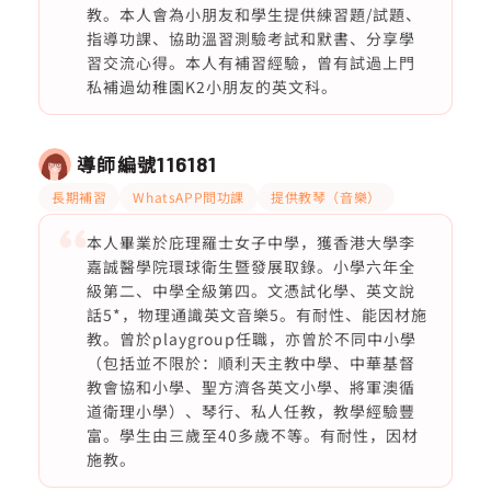
教。本人會為小朋友和學生提供練習題/試題、
指導功課、協助溫習測驗考試和默書、分享學
習交流心得。本人有補習經驗，曾有試過上門
私補過幼稚園K2小朋友的英文科。
導師編號
116181
長期補習
WhatsAPP問功課
提供教琴（音樂）
本人畢業於庇理羅士女子中學，獲香港大學李
嘉誠醫學院環球衛生暨發展取錄。小學六年全
級第二、中學全級第四。文憑試化學、英文說
話5*，物理通識英文音樂5。有耐性、能因材施
教。曾於playgroup任職，亦曾於不同中小學
（包括並不限於：順利天主教中學、中華基督
教會協和小學、聖方濟各英文小學、將軍澳循
道衛理小學）、琴行、私人任教，教學經驗豐
富。學生由三歲至40多歲不等。有耐性，因材
施教。