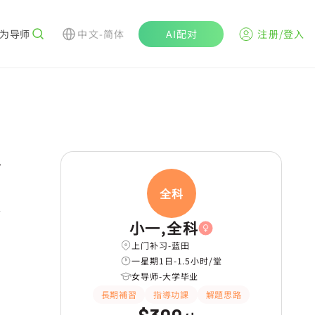
为导师
中文-简体
AI配对
注册/登入
r
全科
学
小一,全科
上门补习-蓝田
一星期1日-1.5小时/堂
女导师-大学毕业
長期補習
指導功課
解題思路