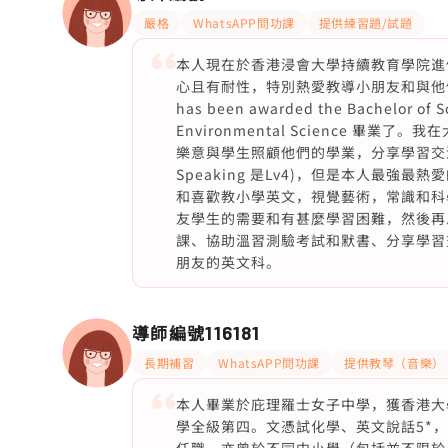
嚴格
WhatsAPP問功課
提供練習題/試題
本人現在於香港浸會大學持續教育學院進修
心且有耐性，特別熱愛教導小朋友和與他們互動。剛剛
has been awarded the Bachelor of S
Environmental Science 
樂意與學生照顧他們的學業，分享學習交流
Speaking 是Lv4)，但是本人最
和喜歡教小學英文，視覺藝術，常識和科
友學生的需要和有甚麼學習困難，然後再
課、協助溫習測驗考試和默書、分享學習
朋友的英文科。
導師編號
116181
長期補習
WhatsAPP問功課
提供教琴（音樂）
本人畢業於庇理羅士女子中學，獲香港大
學全級第四。文憑試化學、英文說話5*，物