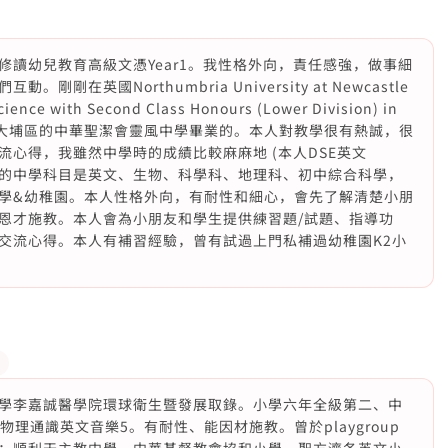
讀幼兒教育高級文憑Year1。我性格外向，責任感強，做事細
在英國Northumbria University at Newcastle
cience with Second Class Honours (Lower Division) in
畢業了。我在大埔區的中華聖潔會靈風中學畢業的。本人對教學很有熱誠，很
心得，我雖然中學時的成績比較麻麻地 (本人DSE英文
強最熱愛的中學科目是英文、生物、科學科、地理科、初中綜合科學，
學&幼稚園。本人性格外向，有耐性和細心，會先了解清楚小朋
恩才施教。本人會為小朋友和學生提供練習題/試題、指導功
交流心得。本人有補習經驗，曾有試過上門私補過幼稚園K2小
學李嘉誠醫學院環球衛生暨發展取錄。小學六年全級第二、中
理通識英文音樂5。有耐性、能因材施教。曾於playgroup