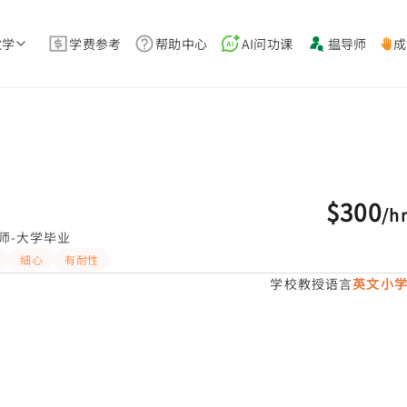
教学
学费参考
帮助中心
AI问功课
揾导师
成
$300
/
h
师-大学毕业
細心
有耐性
学校教授语言
英文小