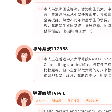
本人為澳洲回流導師，香港出生長大，中
位。曾於澳洲本地小學任教兩年，累積實
全英授課，熟悉不同年齡層學生的需要。
教，幫助學生鞏固基礎、提升成績。同時
發揮潛能。 歡迎聯絡了解！:)
導師編號
107958
本人正在香港中文大學修讀Master in Social 
Counselling studies課程
比較嚴格，但不主張採取責罵的方式來教
補習SEN學生經驗，幫助過不少小朋友
導師編號
141410
WhatsAPP問功課
長期補習
應試策略
Hello Parents and Students, My name