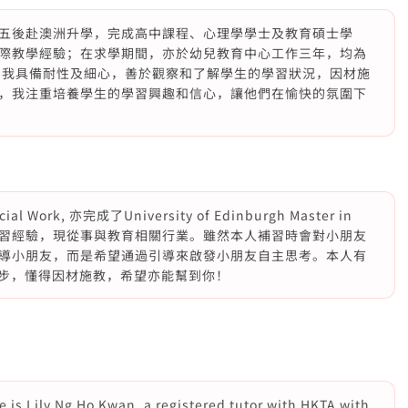
五後赴澳洲升學，完成高中課程、心理學學士及教育碩士學
際教學經驗；在求學期間，亦於幼兒教育中心工作三年，均為
 我具備耐性及細心，善於觀察和了解學生的學習狀況，因材施
，我注重培養學生的學習興趣和信心，讓他們在愉快的氛圍下
Work, 亦完成了University of Edinburgh Master in
，擁有多年補習經驗，現從事與教育相關行業。雖然本人補習時會對小朋友
導小朋友，而是希望通過引導來啟發小朋友自主思考。本人有
進步，懂得因材施教，希望亦能幫到你！
 is Lily Ng Ho Kwan, a registered tutor with HKTA with