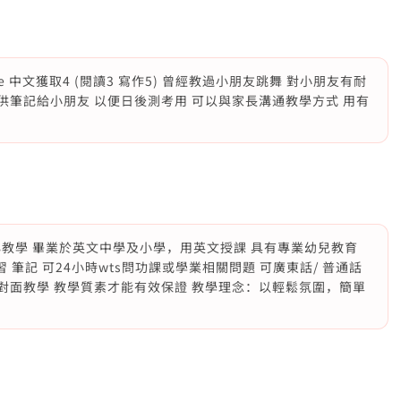
dse 中文獲取4 (閱讀3 寫作5) 曾經教過小朋友跳舞 對小朋友有耐
會提供筆記給小朋友 以便日後測考用 可以與家長溝通教學方式 用有
教學 畢業於英文中學及小學，用英文授課 具有專業幼兒教育
習 筆記 可24小時wts問功課或學業相關問題 可廣東話/ 普通話
議面對面教學 教學質素才能有效保證 教學理念：以輕鬆氛圍，簡單