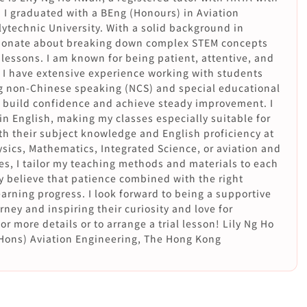
. I graduated with a BEng (Honours) in Aviation
technic University. With a solid background in
sionate about breaking down complex STEM concepts
 lessons. I am known for being patient, attentive, and
 I have extensive experience working with students
g non-Chinese speaking (NCS) and special educational
 build confidence and achieve steady improvement. I
in English, making my classes especially suitable for
h their subject knowledge and English proficiency at
ysics, Mathematics, Integrated Science, or aviation and
s, I tailor my teaching methods and materials to each
y believe that patience combined with the right
arning progress. I look forward to being a supportive
rney and inspiring their curiosity and love for
r more details or to arrange a trial lesson! Lily Ng Ho
Hons) Aviation Engineering, The Hong Kong