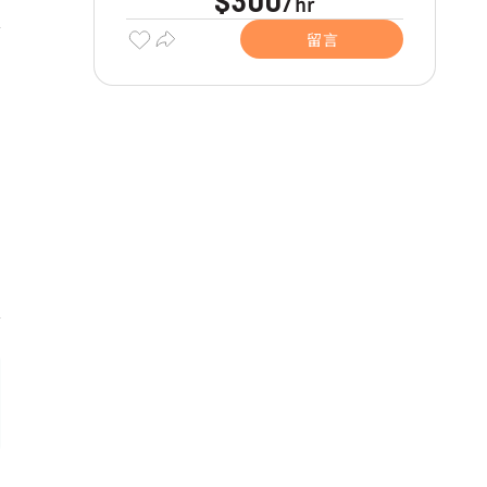
$300
hr
/
留言