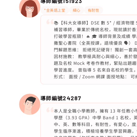
導師編號
151923
*全英語上堂
細心
有耐性
📚【科大女導師】DSE 數 5* / 經濟物
補習導師，畢業於傳統名校，現就讀於香港
打破學習瓶頸！🔥 🎓 導師背景及成績 學
撒聖心書院（全英授課，語境優良 🗣️） DSE
門解題思維： 拒絕死記硬背！獨創一套
因材施教： 教學極具耐心與細心，善於發
題及名校 Mock 考卷作教材，緊貼出題趨
學習進度。 曾指導 5 名來自名校的學生，
形式： 面授 / Zoom 網課 面授地點： 可約在 
導師編號
24287
本人是全職小學教師，擁有 13 年任教
學歷（3.93 GPA）中學 Band 1
中、英、數等科目，有耐性，有愛心，度
學生循序漸進，積極培養學生學習興趣，