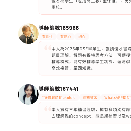
位名校學生（包括高主教/ 聖保羅），
學校。
導師編號
165966
有耐性
有愛心
細心
本人為2025年DSE畢業生，就讀優才
題目理解、解題有獨特思考方法，可傳授
輔導模式，能有效輔導學生功課、理清學
高效複習、鞏固知識。
導師編號
167441
*提供教結他ukulele
長期補習
WhatsAPP問
本人擁有三年補習經驗，擁有多項獨有應
去理解難的concept，能長期補習以及wt