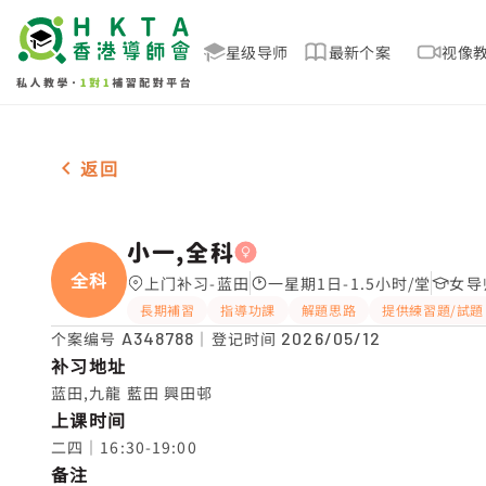
星级导师
最新个案
视像
女-1名 小一,全科，蓝田 补习推介
返回
小一,全科
全科
上门补习-蓝田
一星期1日-1.5小时/堂
女导
長期補習
指導功課
解題思路
提供練習題/試題
个案编号
A348788
｜登记时间
2026/05/12
补习地址
蓝田,九龍 藍田 興田邨
上课时间
二四｜16:30-19:00
备注