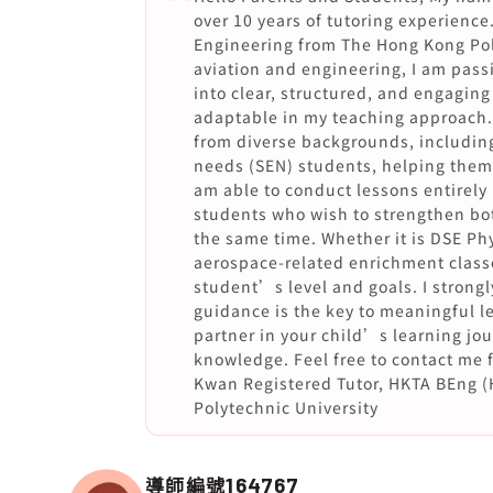
over 10 years of tutoring experience
Engineering from The Hong Kong Poly
aviation and engineering, I am pas
into clear, structured, and engaging
adaptable in my teaching approach.
from diverse backgrounds, includin
needs (SEN) students, helping them
am able to conduct lessons entirely 
students who wish to strengthen bot
the same time. Whether it is DSE Ph
aerospace-related enrichment classe
student’s level and goals. I strongl
guidance is the key to meaningful le
partner in your child’s learning jou
knowledge. Feel free to contact me fo
Kwan Registered Tutor, HKTA BEng (
Polytechnic University
導師編號
164767