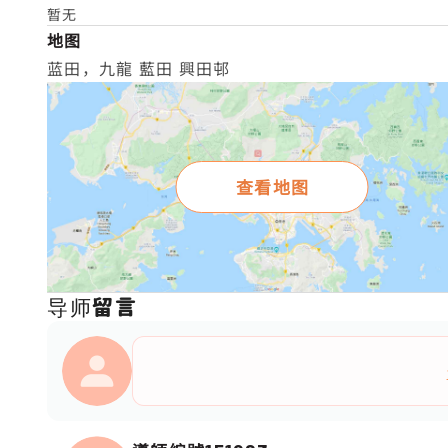
暂无
地图
蓝田，九龍 藍田 興田邨
查看地图
导师留言