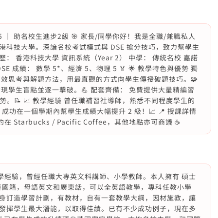
理 5 ｜ 助名校生進步2級 🎯 家長/同學你好！我是全職/兼職私人
科技大學。深諳名校考試模式與 DSE 搶分技巧，致力幫學生
歷： 香港科技大學 資訊系統（Year 2） 中學： 傳統名校 嘉諾
 成績： 數學 5*、經濟 5、物理 5 🏅 🌟 教學特色與優勢 獨
高效思考與解題方法，用最直觀的方式向學生傳授破題技巧。🧩
現學生盲點並逐一擊破。💪 配套齊備： 免費提供大量精編習
勢。📝 📈 教學經驗 曾任職補習社導師，熟悉不同程度學生的
成功在一個學期內幫學生成績大幅提升 2 級！📈 📍 授課詳情
Starbucks / Pacific Coffee，其他地點亦可商議 ☕
小學經驗，曾經任職大專英文科講師、小學教師。本人擁有 碩士
 名校，英國籍，母語英文和廣東話，可以全英語教學，專科任教小學
身訂造學習計劃，有教材，自有一套教學大綱，因材施教，讓
發揮學生最大潛能，以取得佳績。已有不少成功例子，現在多