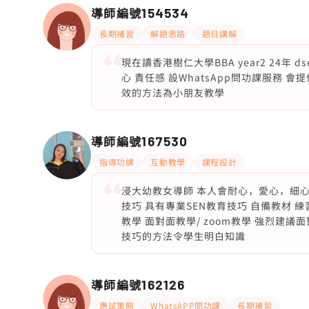
導師編號
154534
長期補習
解題思路
題目講解
現在讀香港樹仁大學BBA year2 24年 
心 責任感 設WhatsApp問功課服務 
效的方法為小朋友教學
導師編號
167530
指導功課
互動教學
課程設計
浸大幼教女導師 本人會耐心，愛心，細心
技巧 具有專業SEN教育技巧 自備教材 練
教學 面對面教學/ zoom教學 強烈建
技巧的方法令學生明白知識
導師編號
162126
應試策略
WhatsAPP問功課
長期補習