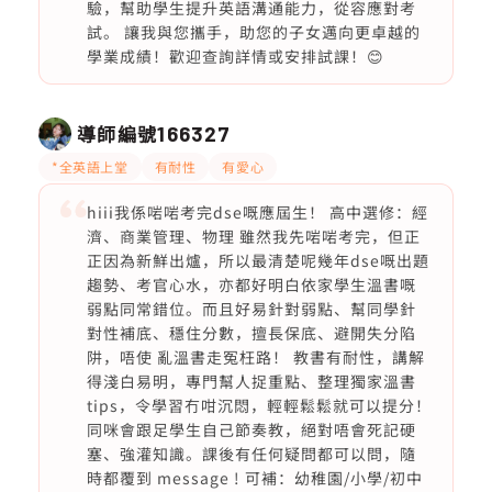
驗，幫助學生提升英語溝通能力，從容應對考
試。 讓我與您攜手，助您的子女邁向更卓越的
學業成績！歡迎查詢詳情或安排試課！😊
導師編號
166327
*全英語上堂
有耐性
有愛心
hiii我係啱啱考完dse嘅應屆生！ 高中選修：經
濟、商業管理、物理 雖然我先啱啱考完，但正
正因為新鮮出爐，所以最清楚呢幾年dse嘅出題
趨勢、考官心水，亦都好明白依家學生溫書嘅
弱點同常錯位。而且好易針對弱點、幫同學針
對性補底、穩住分數，擅長保底、避開失分陷
阱，唔使 亂溫書走冤枉路！ 教書有耐性，講解
得淺白易明，專門幫人捉重點、整理獨家溫書
tips，令學習冇咁沉悶，輕輕鬆鬆就可以提分！
同咪會跟足學生自己節奏教，絕對唔會死記硬
塞、強灌知識。課後有任何疑問都可以問，隨
時都覆到 message ! 可補：幼稚園/小學/初中