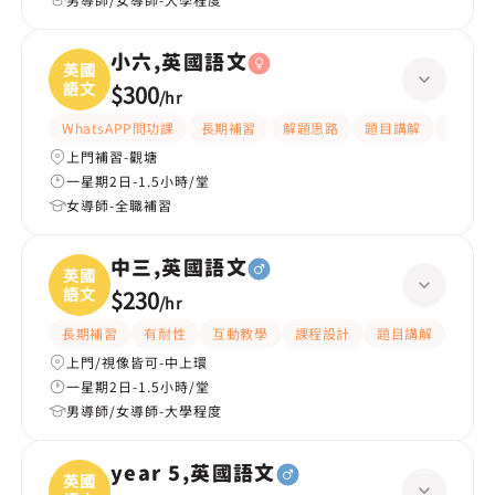
小六,英國語文
英國
語文
$300
/
hr
WhatsAPP問功課
長期補習
解題思路
題目講解
提供練
上門補習-觀塘
一星期2日-1.5小時/堂
女導師-全職補習
中三,英國語文
英國
語文
$230
/
hr
長期補習
有耐性
互動教學
課程設計
題目講解
解題
上門/視像皆可-中上環
一星期2日-1.5小時/堂
男導師/女導師-大學程度
year 5,英國語文
英國