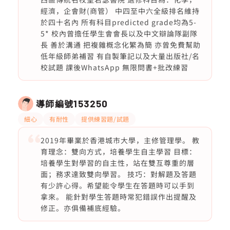
經濟，企會財(商管） 中四至中六全級排名維持
於四十名內 所有科目predicted grade均為5-
5* 校內曾擔任學生會會長以及中文辯論隊副隊
長 善於溝通 把複雜概念化繁為簡 亦曾免費幫助
低年級師弟補習 有自製筆記以及大量出版社/名
校試題 課後WhatsApp 無限問書+批改練習
導師編號
153250
細心
有耐性
提供練習題/試題
2019年畢業於香港城市大學，主修管理學。 教
育理念：雙向方式，培養學生自主學習 目標：
培養學生對學習的自主性，站在雙互尊重的層
面；務求達致雙向學習。 技巧：對解題及答題
有少許心得。希望能令學生在答題時可以手到
拿來。 能針對學生答題時常犯錯誤作出提醒及
修正。亦俱備補底經驗。