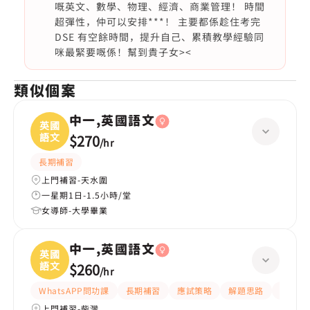
嘅英文、數學、物理、經濟、商業管理！ 時間
超彈性，仲可以安排***！ 主要都係趁住考完
DSE 有空餘時間，提升自己、累積教學經驗同
咪最緊要嘅係！幫到貴子女><
類似個案
中一,英國語文
英國
語文
$270
/
hr
長期補習
上門補習-天水圍
一星期1日-1.5小時/堂
女導師-大學畢業
中一,英國語文
英國
語文
$260
/
hr
WhatsAPP問功課
長期補習
應試策略
解題思路
題目講
上門補習-柴灣