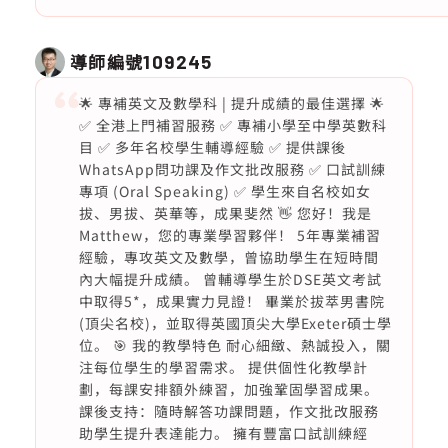
導師編號
109245
🌟 專補英文及數學科 | 提升成績的最佳選擇 🌟
✅ 全港上門補習服務 ✅ 專補小學至中學英數科
目 ✅ 多年名校學生輔導經驗 ✅ 提供課後
WhatsApp問功課及作文批改服務 ✅ 口試訓練
專項 (Oral Speaking) ✅ 學生來自名校如女
拔、男拔、英華等，成果斐然 👋 您好！我是
Matthew，您的專業學習夥伴！ 5年專業補習
經驗，專攻英文及數學，曾協助學生在短時間
內大幅提升成績。 曾輔導學生於DSE英文考試
中取得5*，成果實力見證！ 畢業於拔萃男書院
(頂尖名校)，並取得英國頂尖大學Exeter碩士學
位。 🎯 我的教學特色 耐心細緻、熱誠投入，關
注每位學生的學習需求。 提供個性化教學計
劃，每課安排額外練習，加強鞏固學習成果。
課後支持：隨時解答功課問題，作文批改服務
助學生提升表達能力。 擁有豐富口試訓練經