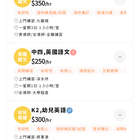
語文
$350
/
hr
有耐性
提供練習題/試題
提供筆記
指導功課
長期補習
上門補習-九龍城
一星期3日-1.5小時/堂
男導師/女導師-全職補習
中四,英國語文
英國
語文
$250
/
hr
長期補習
有耐性
有愛心
課程設計
互動教學
題目講
上門補習-深水埗
一星期1日-1.5小時/堂
女導師-大學程度
K2,幼兒英語
幼兒
英語
$300
/
hr
有耐性
有愛心
提供練習題/試題
提供筆記
長期補習
上門補習-將軍澳