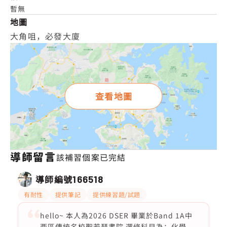
暫無
地圖
大角咀，必發大廈
查看地圖
導師留言
該補習個案已完結
導師編號
166518
有耐性
提供筆記
提供練習題/試題
hello~ 本人為2026 DSER 畢業於Band 1A中
西區傳統名校聖若瑟書院 選修科目為：化學，