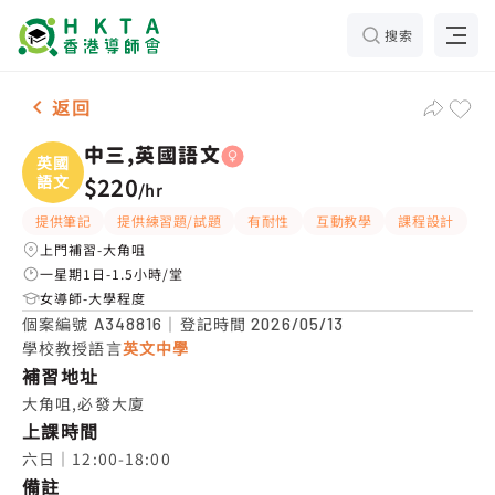
搜索
女-1名 中三,英國語文，大角咀 補習推介
返回
中三,英國語文
英國
語文
$220
/
hr
提供筆記
提供練習題/試題
有耐性
互動教學
課程設計
上門補習-大角咀
一星期1日-1.5小時/堂
女導師-大學程度
個案編號
｜登記時間
A348816
2026/05/13
學校教授語言
英文中學
補習地址
大角咀,必發大廈
上課時間
六日｜12:00-18:00
備註