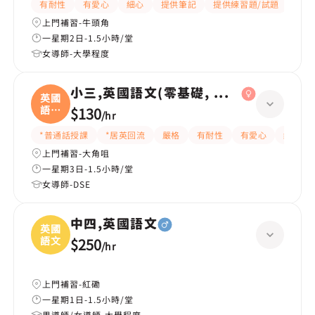
有耐性
有愛心
細心
提供筆記
提供練習題/試題
指導
上門補習-牛頭角
一星期2日-1.5小時/堂
女導師-大學程度
小三,英國語文(零基礎, 會話)
英國
語文
$130
/
hr
(
*普通話授課
*居英回流
嚴格
有耐性
有愛心
細心
上門補習-大角咀
一星期3日-1.5小時/堂
女導師-DSE
中四,英國語文
英國
語文
$250
/
hr
上門補習-紅磡
一星期1日-1.5小時/堂
男導師/女導師-大學程度