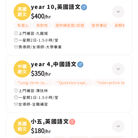
year 10,英國語文
英國
語文
$400
/
hr
有愛心
有耐性
提供練習題/試題
提供筆記
長期補習
上門補習-九龍城
一星期2日-1.5小時/堂
男導師/女導師-大學畢業
year 4,中國語文
中國
語文
$350
/
hr
*Long-term tutoring
*Question explanation
*Interactive teaching
上門補習-薄扶林
一星期1日-1.5小時/堂
女導師-全職補習
小五,英國語文
英國
語文
$180
/
hr