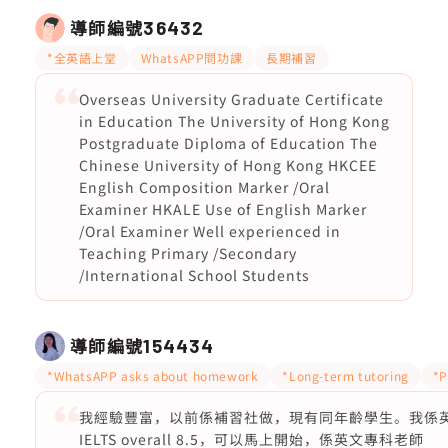
導師編號
36432
*全英語上堂
WhatsAPP問功課
長期補習
Overseas University Graduate Certificate
in Education The University of Hong Kong
Postgraduate Diploma of Education The
Chinese University of Hong Kong HKCEE
English Composition Marker /Oral
Examiner HKALE Use of English Marker
/Oral Examiner Well experienced in
Teaching Primary /Secondary
/International School Students
導師編號
154434
*WhatsAPP asks about homework
*Long-term tutoring
*P
我經驗豐富，以前係補習社做，現有同年齡學生。我係英文
IELTS overall 8.5，可以馬上開始，係英文專科老師