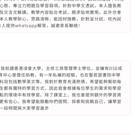
心態、專注力問題及學習弱項。針對中學文憑試，本人擅長教
及文言文解讀。教學內容貼合考試，務求貼地實用。此外亦會
本人教學耐心，思路清晰，能因材施教，針對呈分試、校內試
本人提供whatsapp解答，誠邀家長聯絡！
 我就讀香港浸會大學，主修工商管理學士學位，並擁有DSE成
在教育中心曾擔任助教，有一年私補的經驗，也在聖若瑟書院中學
科目包括數學英文等。我對於教育充滿熱情，希望能夠幫助每
生都有獨特的學習方式，因此我會根據每位學生的需求和學習
鬆的環境中有效學習。除了課堂上，我也會提供額外的學習資
更有信心。我希望能鼓勵你們提問、探索和挑戰自己，讓學習
一段時間與大家學習進步