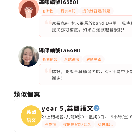
導師編號
166501
有耐性
提供筆記
提供練習題/試題
家長您好 本人畢業於band 1中學，現時
拔尖亦可補底。如果合適歡迎聯繫我！
導師編號
135490
長期補習
應試策略
解題思路
你好，我喺全職補習老師，有6年為中小
謝謝！
類似個案
year 5,英國語文
英國
上門補習-九龍城
一星期3日-1.5小時/堂
語文
有耐性
提供練習題/試題
提供筆記