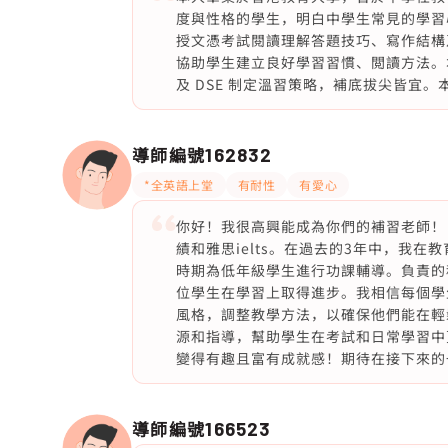
度與性格的學生，明白中學生常見的學習
授文憑考試閱讀理解答題技巧、寫作結構
協助學生建立良好學習習慣、閲讀方法。
及 DSE 制定溫習策略，補底拔尖皆宜。
導師編號
162832
*全英語上堂
有耐性
有愛心
你好！我很高興能成為你們的補習老師！
績和雅思ielts。在過去的3年中，我
時期為低年級學生進行功課輔導。負責的
位學生在學習上取得進步。我相信每個學
風格，調整教學方法，以確保他們能在輕
源和指導，幫助學生在考試和日常學習中
變得有趣且富有成就感！期待在接下來的
導師編號
166523