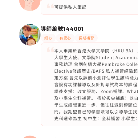
可提供私人筆記
導師編號
144001
細心
有愛心
長期補習
本人畢業於香港大學文學院（HKU BA
大學生大使、文學院Student Academ
事務助理 曾到劍橋大學Pembroke Colle
Elective修讀歷史/BAFS 私人補
定方案 會先以課前小測評估學生該科能
會設有功課輔導以及針對考試為本的課程
課後支援：改文服務、Zoom補課、Wha
及小學生全科補習。 擅於拔尖補底！以
學生成績想更進一步，但往往遇到樽頸位
門。我期望自己的學習法可以引導學生找
史科選修為主 初中生：全科補習 小學生