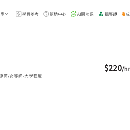
教學
學費參考
幫助中心
AI問功課
搵導師
成
$220
/
h
導師/女導師-大學程度