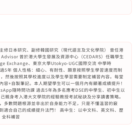
） 主修日本研究、副修韓國研究（現代語言及文化學院） 曾任港
ic Advisor 曾於港大學生發展及資源中心（CEDARS）任職學生
ge Exchange、東京大學Utokyo-UGC國際交流 中學時
習經驗超過5年 個人性格：細心、有耐性、願意按照學生學習速度而制
力，然後按照其學校進度以及學生學習需要制定補習內容。每堂
內容+自製筆記。本人期望學生可以一個月內有顯著成績提升！
tsApp隨時問功課 過去5年為多名應考DSE的中學生、初中生以
自己親身考入港大文學院的經驗教授考試秘訣及分享讀書策略。
，多數問題根源並非出於自身能力不足，只是不懂溫習的竅
到適合自己的成績提升法門！ 高中生：以中文科、英文科、歷
：全科補習