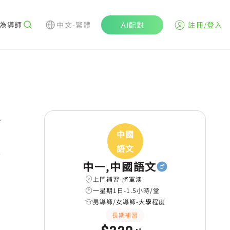
為導師
中文-繁體
AI配對
註冊/登入
r
中國
語文
中一,中國語文
上門補習-將軍澳
一星期1日-1.5小時/堂
男導師/女導師-大學程度
長期補習