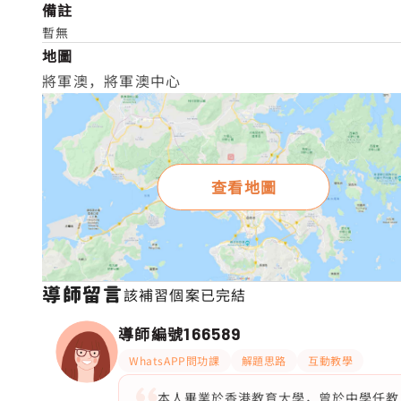
備註
暫無
地圖
將軍澳，將軍澳中心
查看地圖
導師留言
該補習個案已完結
導師編號
166589
WhatsAPP問功課
解題思路
互動教學
本人畢業於香港教育大學，曾於中學任教