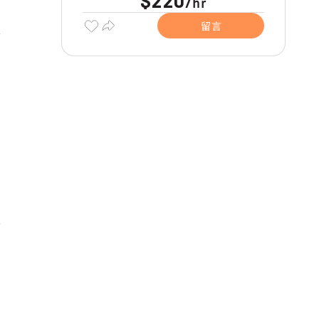
$220
hr
/
留言