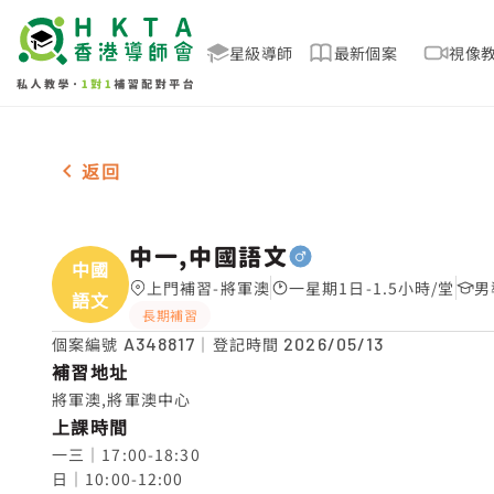
星級導師
最新個案
視像
男-1名 中一,中國語文，將軍澳 補習推介
返回
中一,中國語文
中國
上門補習-將軍澳
一星期1日-1.5小時/堂
男
語文
長期補習
個案編號
A348817
｜登記時間
2026/05/13
補習地址
將軍澳,將軍澳中心
上課時間
一三｜17:00-18:30

日｜10:00-12:00