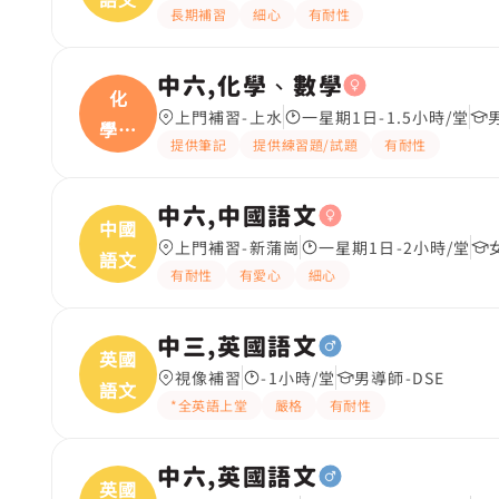
長期補習
細心
有耐性
中六,化學、數學
化
上門補習-上水
一星期1日-1.5小時/堂
學、
提供筆記
提供練習題/試題
有耐性
數學
中六,中國語文
中國
上門補習-新蒲崗
一星期1日-2小時/堂
語文
有耐性
有愛心
細心
中三,英國語文
英國
視像補習
-1小時/堂
男導師-DSE
語文
*全英語上堂
嚴格
有耐性
中六,英國語文
英國