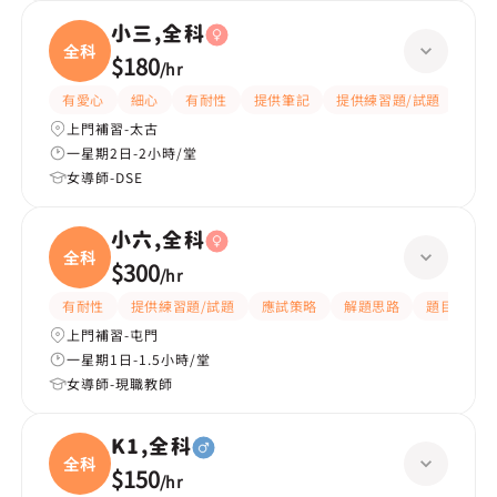
小三,全科
全科
$180
/
hr
有愛心
細心
有耐性
提供筆記
提供練習題/試題
指導
上門補習-太古
一星期2日-2小時/堂
女導師-DSE
小六,全科
全科
$300
/
hr
有耐性
提供練習題/試題
應試策略
解題思路
題目講解
上門補習-屯門
一星期1日-1.5小時/堂
女導師-現職教師
K1,全科
全科
$150
/
hr