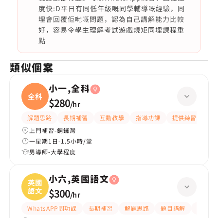
度快:D平日有同低年級嘅同學輔導嘅經驗，同
埋會回覆佢哋嘅問題，認為自己講解能力比較
好，容易令學生理解考試遊戲規矩同埋課程重
點
類似個案
小一,全科
全科
$280
/
hr
解題思路
長期補習
互動教學
指導功課
提供練習題/試題
上門補習-銅鑼灣
一星期1日-1.5小時/堂
男導師-大學程度
小六,英國語文
英國
語文
$300
/
hr
WhatsAPP問功課
長期補習
解題思路
題目講解
提供練