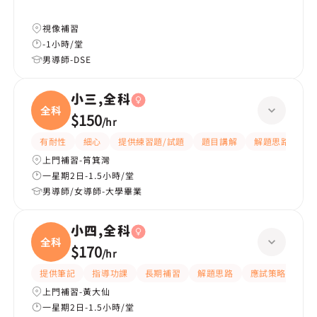
視像補習
-1小時/堂
男導師-DSE
小三,全科
全科
$150
/
hr
有耐性
細心
提供練習題/試題
題目講解
解題思路
上門補習-筲箕灣
一星期2日-1.5小時/堂
男導師/女導師-大學畢業
小四,全科
全科
$170
/
hr
提供筆記
指導功課
長期補習
解題思路
應試策略
提
上門補習-黃大仙
一星期2日-1.5小時/堂