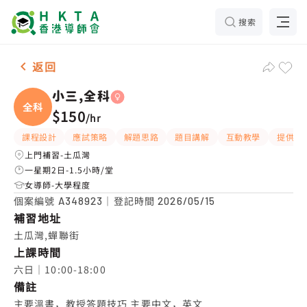
搜索
女-1名 小三,全科，土瓜灣 補習推介
返回
小三,全科
全科
$150
/
hr
課程設計
應試策略
解題思路
題目講解
互動教學
提供練
上門補習-土瓜灣
一星期2日-1.5小時/堂
女導師-大學程度
個案編號
｜登記時間
A348923
2026/05/15
補習地址
土瓜灣,蟬聯街
上課時間
六日｜10:00-18:00
備註
主要溫書，教授答題技巧 主要中文，英文