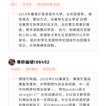
細心
有耐性
提供練習題/試題
2019年畢業於香港城市大學，主修管理學。 教
育理念：雙向方式，培養學生自主學習 目標：
培養學生對學習的自主性，站在雙互尊重的層
面；務求達致雙向學習。 技巧：對解題及答題
有少許心得。希望能令學生在答題時可以手到
拿來。 能針對學生答題時常犯錯誤作出提醒及
修正。亦俱備補底經驗。
導師編號
166452
有耐性
提供筆記
指導功課
價錢可再議。2026年DSE畢業生，畢業於嘉諾
撒聖家書院，中學期間均為全英授課。中一至
中四喺學校嘅全級第一。 學校predict英文
Straight 5**.在校成績尚可，DSE英文數學兩
科應該各自有一至兩粒星，中文及其他選授課
就應該都有五。可以WhatsApp問書，回覆速