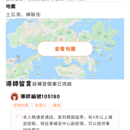
地圖
土瓜灣，蟬聯街
查看地圖
導師留言
該補習個案已完結
導師編號
105190
指導功課
有愛心
嚴格
本人精通普通話，曾到韓國留學，有4年以上補
習經驗，現從事補習中心副經理，可以提供筆
記給學生。