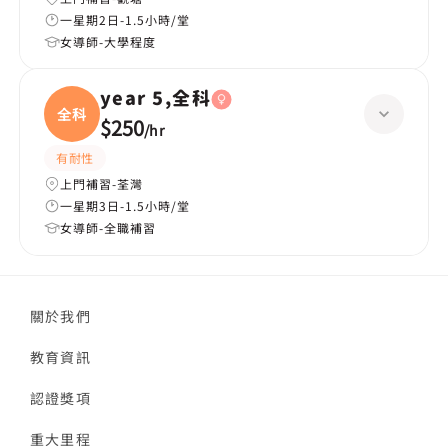
一星期2日-1.5小時/堂
女導師-大學程度
year 5,全科
全科
$250
/
hr
有耐性
上門補習-荃灣
一星期3日-1.5小時/堂
女導師-全職補習
關於我們
教育資訊
認證獎項
重大里程