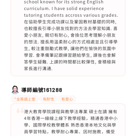
school known for its strong English
curriculum. I have solid experience
tutoring students accross various grades.
在協助學生完成功課以及鞏固教材基礎的同時,
也較擅長引導小朋友找對的方法去學習知識. 喜
愛小朋友, 親切有耐心, 會換位思考理解小朋友
的想法. 擅長用溫柔耐心的方式相處並且引導學
生, 較注重鼓勵式教學, 讓他們在愉快的氛圍中
學習. 會準備筆記跟練習題給學生, 課後也會解
答學生疑難. 上課的時間都比較彈性, 會積極與
家長進行溝通.
導師編號
161288
*全英語上堂
有耐性
有愛心
港大教育學院課程與教學法專業 碩士在讀 擁有
4年香港一線線上線下教學經驗，精通香港中小
學、國際學校教學體系 熟悉香港本地文化與學
員學習特點，教學耐心專業、因材施教，備受