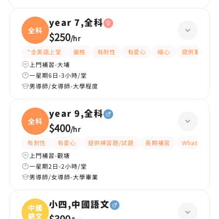
year 7,全科
全科
$250
/
hr
*全英語上堂
嚴格
有耐性
有愛心
細心
提供筆記
上門補習-大埔
一星期6日-3小時/堂
男導師/女導師-大學程度
year 9,全科
全科
$400
/
hr
有耐性
有愛心
提供練習題/試題
長期補習
WhatsAPP
上門補習-觀塘
一星期2日-2小時/堂
男導師/女導師-大學畢業
小四,中國語文
中國
語文
$300