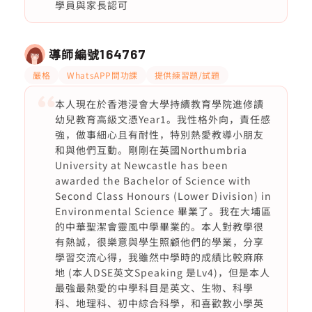
學員與家長認可
導師編號
164767
嚴格
WhatsAPP問功課
提供練習題/試題
本人現在於香港浸會大學持續教育學院進修讀
幼兒教育高級文憑Year1。我性格外向，責任感
強，做事細心且有耐性，特別熱愛教導小朋友
和與他們互動。剛剛在英國Northumbria
University at Newcastle has been
awarded the Bachelor of Science with
Second Class Honours (Lower Division) in
Environmental Science 畢業了。我在大埔區
的中華聖潔會靈風中學畢業的。本人對教學很
有熱誠，很樂意與學生照顧他們的學業，分享
學習交流心得，我雖然中學時的成績比較麻麻
地 (本人DSE英文Speaking 是Lv4)，但是本人
最強最熱愛的中學科目是英文、生物、科學
科、地理科、初中綜合科學，和喜歡教小學英