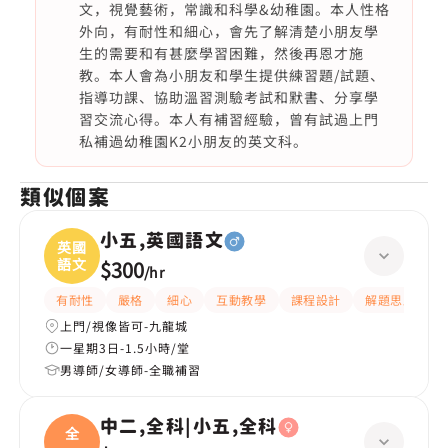
文，視覺藝術，常識和科學&幼稚園。本人性格
外向，有耐性和細心，會先了解清楚小朋友學
生的需要和有甚麼學習困難，然後再恩才施
教。本人會為小朋友和學生提供練習題/試題、
指導功課、協助溫習測驗考試和默書、分享學
習交流心得。本人有補習經驗，曾有試過上門
私補過幼稚園K2小朋友的英文科。
類似個案
小五,英國語文
英國
語文
$300
/
hr
有耐性
嚴格
細心
互動教學
課程設計
解題思路
上門/視像皆可-九龍城
一星期3日-1.5小時/堂
男導師/女導師-全職補習
中二,全科|小五,全科
全