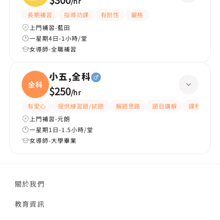
/
hr
長期補習
指導功課
有耐性
嚴格
上門補習-藍田
一星期4日-1小時/堂
女導師-全職補習
小五,全科
全科
$250
/
hr
有愛心
提供練習題/試題
解題思路
題目講解
課程設計
上門補習-元朗
一星期1日-1.5小時/堂
女導師-大學畢業
關於我們
教育資訊