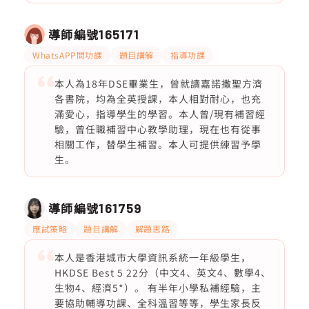
導師編號
165171
WhatsAPP問功課
題目講解
指導功課
本人為18年DSE畢業生，曾就讀嘉諾撒聖方濟
各書院，均為全英授課，本人相對耐心，也充
滿愛心，指導學生的學習。本人曾/現有補習經
驗，曾任職補習中心教學助理，現在也有從事
相關工作，替學生補習。本人可提供練習予學
生。
導師編號
161759
應試策略
題目講解
解題思路
本人是香港城市大學資訊系統一年級學生，
HKDSE Best 5 22分（中文4、英文4、數學4、
生物4、經濟5*）。 有半年小學私補經驗，主
要協助輔導功課、全科溫習等等，學生家長反