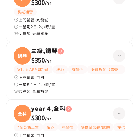
科|
$300
/
hr
小五
長期補習
上門補習-九龍城
一星期2日-2小時/堂
女導師-大學畢業
三級,鋼琴
鋼琴
$350
/
hr
WhatsAPP問功課
細心
有耐性
提供教琴（音樂）
上門補習-屯門
一星期1日-1小時/堂
女導師-全職補習
year 4,全科
全科
$300
/
hr
*全英語上堂
細心
有耐性
提供練習題/試題
提供筆記
上門補習-屯門