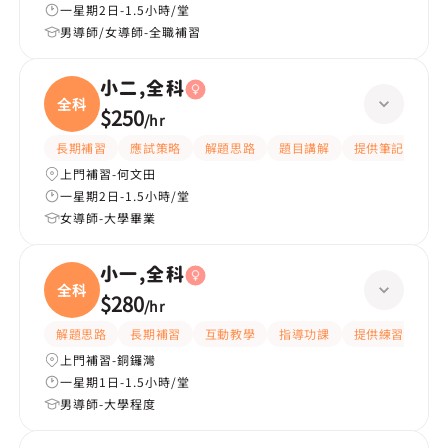
一星期2日-1.5小時/堂
男導師/女導師-全職補習
小二,全科
全科
$250
/
hr
長期補習
應試策略
解題思路
題目講解
提供筆記
互
上門補習-何文田
一星期2日-1.5小時/堂
女導師-大學畢業
小一,全科
全科
$280
/
hr
解題思路
長期補習
互動教學
指導功課
提供練習題/試題
上門補習-銅鑼灣
一星期1日-1.5小時/堂
男導師-大學程度