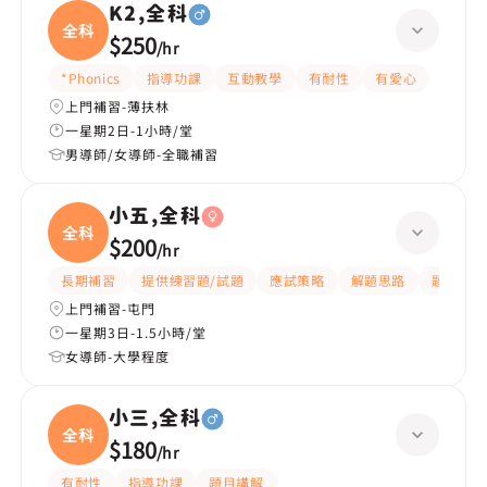
K2,全科
全科
$250
/
hr
*Phonics
指導功課
互動教學
有耐性
有愛心
上門補習-薄扶林
一星期2日-1小時/堂
男導師/女導師-全職補習
小五,全科
全科
$200
/
hr
長期補習
提供練習題/試題
應試策略
解題思路
題目講解
上門補習-屯門
一星期3日-1.5小時/堂
女導師-大學程度
小三,全科
全科
$180
/
hr
有耐性
指導功課
題目講解