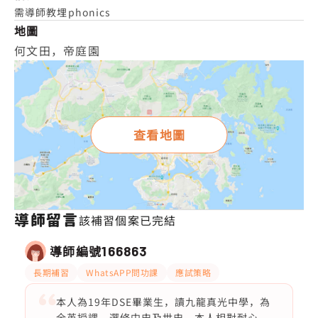
需導師教埋phonics
地圖
何文田，帝庭園
查看地圖
導師留言
該補習個案已完結
導師編號
166863
長期補習
WhatsAPP問功課
應試策略
本人為19年DSE畢業生，讀九龍真光中學，為
全英授課，選修中史及世史。本人相對耐心，