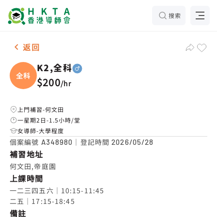
搜索
男-1名 K2,全科，何文田 補習推介
返回
K2,全科
全科
$200
/
hr
上門補習-何文田
一星期2日-1.5小時/堂
女導師-大學程度
個案編號
｜登記時間
A348980
2026/05/28
補習地址
何文田,帝庭園
上課時間
一二三四五六｜10:15-11:45

二五｜17:15-18:45
備註