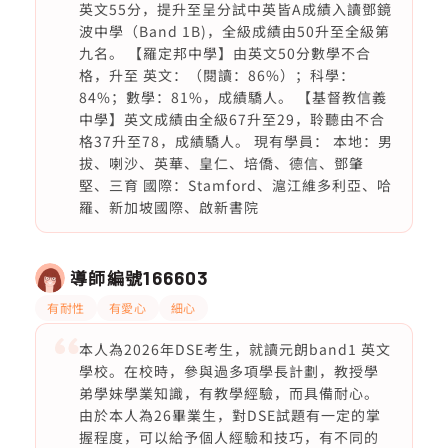
英文55分，提升至呈分試中英皆A成績入讀鄧鏡
波中學（Band 1B)，全級成績由50升至全級第
九名。 【羅定邦中學】由英文50分數學不合
格，升至 英文：（閱讀：86%）；科學：
84%；數學：81%，成績驕人。 【基督教信義
中學】英文成績由全級67升至29，聆聽由不合
格37升至78，成績驕人。 現有學員： 本地：男
拔、喇沙、英華、皇仁、培僑、德信、鄧肇
堅、三育 國際：Stamford、滬江維多利亞、哈
羅、新加坡國際、啟新書院
導師編號
166603
有耐性
有愛心
細心
本人為2026年DSE考生，就讀元朗band1 英文
學校。在校時，參與過多項學長計劃，教授學
弟學妹學業知識，有教學經驗，而具備耐心。
由於本人為26畢業生，對DSE試題有一定的掌
握程度，可以給予個人經驗和技巧，有不同的