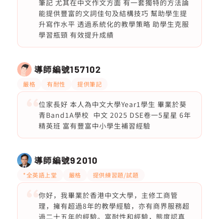
筆記 尤其在中文作文方面 有一套獨特的方法論
能提供豐富的文詞佳句及結構技巧 幫助學生提
升寫作水平 透過系統化的教學策略 助學生克服
學習瓶頸 有效提升成績
導師編號
157102
嚴格
有耐性
提供筆記
位家長好 本人為中文大學Year1學生 畢業於葵
青Band1A學校 中文 2025 DSE卷一5星星 6年
精英班 富有豐富中小學生補習經驗
導師編號
92010
*全英語上堂
嚴格
提供練習題/試題
你好，我畢業於香港中文大學，主修工商管
理，擁有超過8年的教學經驗，亦有商界服務超
過二十五年的經驗。富耐性和經驗，態度認真