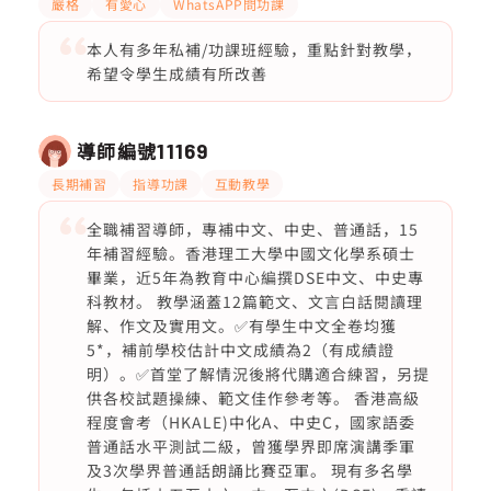
嚴格
有愛心
WhatsAPP問功課
本人有多年私補/功課班經驗，重點針對教學，
希望令學生成績有所改善
導師編號
11169
長期補習
指導功課
互動教學
全職補習導師，專補中文、中史、普通話，15
年補習經驗。香港理工大學中國文化學系碩士
畢業，近5年為教育中心編撰DSE中文、中史專
科教材。 教學涵蓋12篇範文、文言白話閱讀理
解、作文及實用文。✅有學生中文全卷均獲
5*，補前學校估計中文成績為2（有成績證
明）。✅首堂了解情況後將代購適合練習，另提
供各校試題操練、範文佳作參考等。 香港高級
程度會考（HKALE)中化A、中史C，國家語委
普通話水平測試二級，曾獲學界即席演講季軍
及3次學界普通話朗誦比賽亞軍。 現有多名學