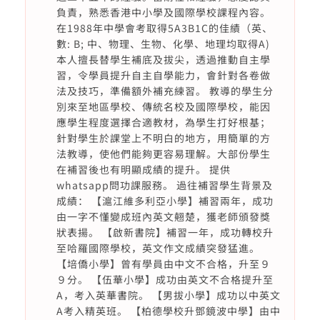
負責，熟悉香港中小學及國際學校課程內容。
在1988年中學會考取得5A3B1C的佳績（英、
數: B; 中、物理、生物、化學、地理均取得A)
本人擅長替學生補底及拔尖，透過推動自主學
習，令學員提升自主自學能力，會針對各卷做
法及技巧，準備額外補充練習。 教導的學生分
別來至地區學校、傳統名校及國際學校，能因
應學生程度選擇合適教材，為學生打好根基；
針對學生於課堂上不明白的地方，用簡單的方
法教導，使他們能夠更容易理解。大部份學生
在補習後也有明顯成績的提升。 提供
whatsapp問功課服務。 過往補習學生背景及
成績： 【滬江維多利亞小學】補習兩年，成功
由一字不懂變成班內英文翹楚，獲老師頒發獎
狀表揚。 【啟新書院】補習一年，成功轉校升
至哈羅國際學校，英文作文成績突發猛進。
【培僑小學】曾有學員由中文不合格，升至９
９分。 【伍華小學】成功由英文不合格提升至
A，考入英華書院。 【男拔小學】成功以中英文
A考入精英班。 【柏德學校升鄧鏡波中學】由中