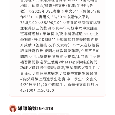
地區：觀塘區/紅磡/何文田/黃埔/尖沙咀/佐
敦） ✨2025年DSE考生 ✨中文5**（閱讀5*/寫
作5**） ✨實用文 36/50 ✨命題作文平均
75.5/100 ✨SBA90/100 ✨曾參加多次徵文比賽
並取得頭三的奬項 ✨具半年母校中六中文課後
班導師經驗+ 半年初中/高中補習經驗 ✨中六上
學期由4升至DSE5** ✨知道如何在短時間內提
升成績（答題技巧/作文素材） ✨本人在較擅長
記描抒寫作卷 能因材施教解決離題/立意不足的
問題 ✨可以提供補底補習 ✨視象/上門皆可 ✨在
補習期間歡迎學生使用WhatsApp聯絡並詢問
功課 ✓可以提供筆記/練習/應試策略 ✓有耐性 ✓
責任心 ✓理解學生需求 ✓培養中文的學習習慣
✓向父母線上跟進學生進度 中二學生：文言文
4/20升至11/20 中四學生：命題作文兩個月內
42/100升至56/100
導師編號
154318