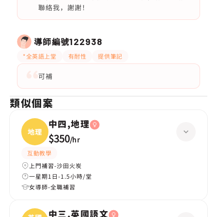
聯絡我，謝謝！
導師編號
122938
*全英語上堂
有耐性
提供筆記
可補
類似個案
中四,地理
地理
$350
/
hr
互動教學
上門補習-沙田火炭
一星期1日-1.5小時/堂
女導師-全職補習
中三,英國語文