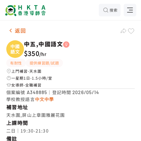
搜索
女-1名 中五,中國語文，天水圍 補習推介
返回
中五,中國語文
中國
語文
$350
/
hr
有耐性
提供練習題/試題
上門補習-天水圍
一星期1日-1.5小時/堂
女導師-全職補習
個案編號
｜登記時間
A348885
2026/05/14
學校教授語言
中文中學
補習地址
天水圍,屏山上章圍雅麗花園
上課時間
二日｜19:30-21:30
備註