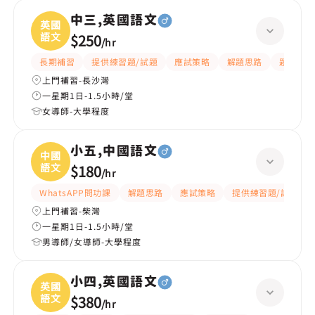
中三,英國語文
英國
語文
$250
/
hr
長期補習
提供練習題/試題
應試策略
解題思路
題目講解
上門補習-長沙灣
一星期1日-1.5小時/堂
女導師-大學程度
小五,中國語文
中國
語文
$180
/
hr
WhatsAPP問功課
解題思路
應試策略
提供練習題/試題
上門補習-柴灣
一星期1日-1.5小時/堂
男導師/女導師-大學程度
小四,英國語文
英國
語文
$380
/
hr