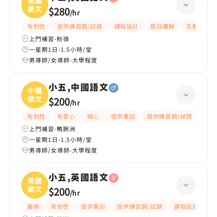
英國
語文
$280
/
hr
有耐性
提供練習題/試題
課程設計
題目講解
互動教學
上門補習-粉嶺
一星期1日-1.5小時/堂
男導師/女導師-大學程度
小五,中國語文
中國
語文
$200
/
hr
有耐性
有愛心
細心
提供筆記
提供練習題/試題
題目
上門補習-鴨脷洲
一星期1日-1.5小時/堂
男導師/女導師-大學程度
小五,英國語文
英國
語文
$200
/
hr
嚴格
有耐性
提供筆記
提供練習題/試題
課程設計
應