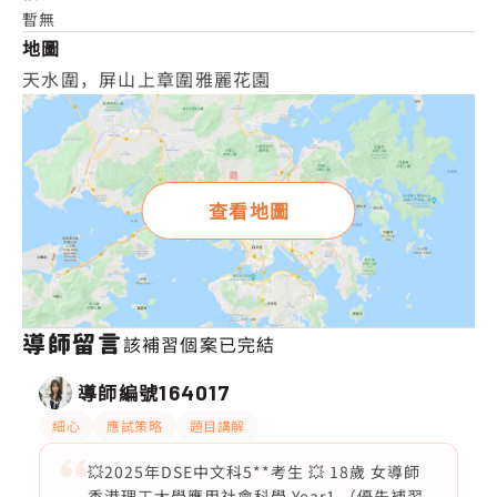
暫無
地圖
天水圍，屏山上章圍雅麗花園
查看地圖
導師留言
該補習個案已完結
導師編號
164017
細心
應試策略
題目講解
💥2025年DSE中文科5**考生 💥 18歲 女導師
香港理工大學應用社會科學 Year1 （優先補習