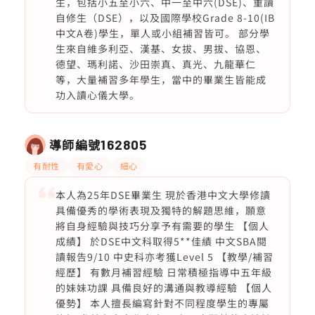
生，包括小五至小六、中一至中六(DSE)、重讀
自修生（DSE），以及國際學校Grade 8-10(IB
中文A卷)學生，單人或小組補習皆可。 部分學
生來自維多利亞、漢基、女拔、男拔、協恩、
德望、瑪利諾、沙田崇真、真光、九龍華仁
等，大量補習多年學生，當中的畢業生皆能成
功入讀心儀大學。
導師編號
162805
有耐性
有愛心
細心
本人為25年DSE畢業生 現於香港中文大學修讀
具備優秀的學術表現及獨特的解題思維，願意
將自身經驗與技巧分享予有需要的學生 【個人
成績】 於DSE中文科取得5**佳績 中文SBA閱
讀報告9/10 中史科亦考獲Level 5 【教學/補習
經歷】 有數月補習經驗 日常積極指導中五年級
的妹妹功課 具備良好的溝通與教導經驗 【個人
優勢】 本人擅長編寫針對不同程度學生的專屬