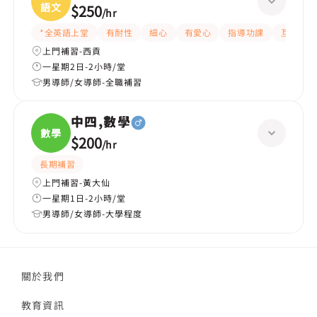
語文
$250
/
hr
*全英語上堂
有耐性
細心
有愛心
指導功課
互動教學
上門補習-西貢
一星期2日-2小時/堂
男導師/女導師-全職補習
中四,數學
數學
$200
/
hr
長期補習
上門補習-黃大仙
一星期1日-2小時/堂
男導師/女導師-大學程度
關於我們
教育資訊