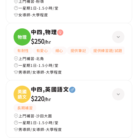
上門補習-粉嶺
一星期1日-1.5小時/堂
女導師-大學程度
中四,物理
物理
$250
/
hr
有耐性
有愛心
細心
提供筆記
提供練習題/試題
指導
上門補習-北角
一星期1日-1.5小時/堂
男導師/女導師-大學程度
中四,英國語文
英國
語文
$220
/
hr
長期補習
上門補習-沙田大圍
一星期1日-1.5小時/堂
男導師/女導師-大學程度