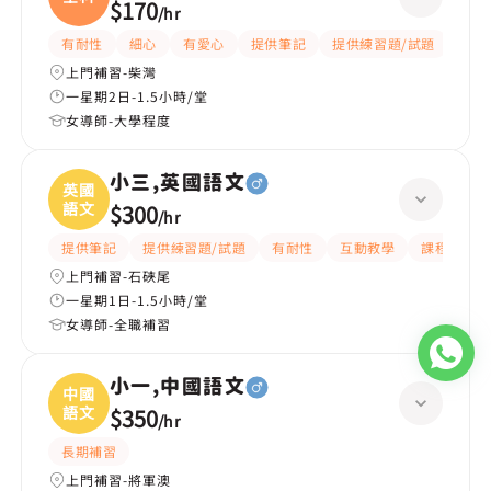
$170
/
hr
有耐性
細心
有愛心
提供筆記
提供練習題/試題
指導
上門補習-柴灣
一星期2日-1.5小時/堂
女導師-大學程度
小三,英國語文
英國
語文
$300
/
hr
提供筆記
提供練習題/試題
有耐性
互動教學
課程設計
上門補習-石硤尾
一星期1日-1.5小時/堂
女導師-全職補習
小一,中國語文
中國
語文
$350
/
hr
長期補習
上門補習-將軍澳