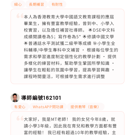
細心
長期補習
有耐性
本人為香港教育大學中國語文教育課程的應屆
畢業生，擁有豐富教學經驗，曾到中、小學入
校實習，以及擔任補習社導師。 🌟DSE中文科
成績閱讀卷為5；寫作卷為5* 🌟修讀中國文學
🌟普通話水平測試獲二級甲等成績 🎯小學生全
科輔導/中學生專科中文補習 · 根據每位學生的
需求和學習進度制定個性化的教學計劃 · 提供
多樣化的練習材料，幫助學生鞏固所學知識 ·
讓學生在輕鬆的氛圍中學習，提高學習興趣 ·
課程時間靈活，可根據學生需求進行調整
導師編號
162101
有愛心
WhatsAPP問功課
提供教琴（音樂）
大家好，我是MT老師！ 我的女兒今年8歲，就
讀小學3年級，因此我在育兒和教學方面都有豐
富的經驗！ 我已經有超過10年的教學經驗，主