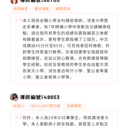
長期補習
應試策略
解題思路
本人現為全職小學全科補習導師，浸會大學歷
史系畢業，有7年精補小學中英數及功課輔導經
驗。過往我所有學生的成績在跟我補習之後都
有顯著進步，更有學生跟我補了三個月，中文
成績由45分升至85分，可見我會因材施教，針
對學生特質進行教學，亦會因應學生程度提供
相應練習，並加以耐心教導，亦有教讀寫障礙
學生經驗。目前及曾教授的學生來自自聖方濟
各英文小學、浸信會呂明才小學、聖公會奉基
小學、聖公會榮真小學等。
導師編號
148653
有愛心
WhatsAPP問功課
長期補習
你好，本人為24年DSE畢業生，現就讀浸會大
學，本人喜歡與小朋友相處，喜愛堂上多點互