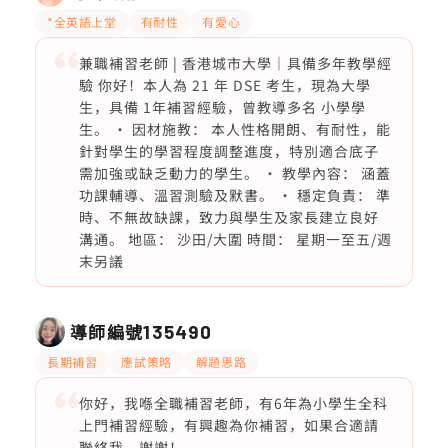
*全英語上堂
有耐性
有愛心
兼職補習老師 | 香港城市大學｜具備多年教學經
驗 你好！本人為 21 年 DSE 考生，現為大學
生，具備 1年補習經驗，曾教導多名 小學學
生。 • 因材施教： 本人性格開朗、有耐性，能
針對學生的學習程度調整進度，特別適合底子
需加強或缺乏動力的學生。 • 教學內容： 涵蓋
功課輔導、溫習測驗及默書。 • 穩定負責： 準
時、不無故缺課，致力與學生及家長建立良好
溝通。 地區： 沙田/大圍 時間： 星期一至五/週
末另議
導師編號
135490
長期補習
應試策略
解題思路
你好，我喺全職補習老師，有6年為小學生全科
上門補習經驗，有興趣為你補習，如果合適請
聯絡我，謝謝！