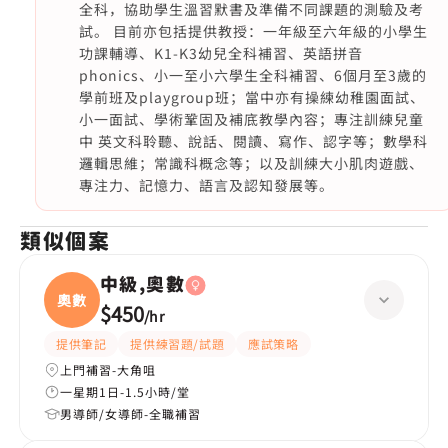
全科，協助學生溫習默書及準備不同課題的測驗及考
試。 目前亦包括提供教授：一年級至六年級的小學生
功課輔導、K1-K3幼兒全科補習、英語拼音
phonics、小一至小六學生全科補習、6個月至3歲的
學前班及playgroup班；當中亦有操練幼稚園面試、
小一面試、學術鞏固及補底教學內容；專注訓練兒童
中 英文科聆聽、說話、閱讀、寫作、認字等；數學科
邏輯思維；常識科概念等；以及訓練大小肌肉遊戲、
專注力、記憶力、語言及認知發展等。
類似個案
中級,奧數
奧數
$450
/
hr
提供筆記
提供練習題/試題
應試策略
上門補習-大角咀
一星期1日-1.5小時/堂
男導師/女導師-全職補習