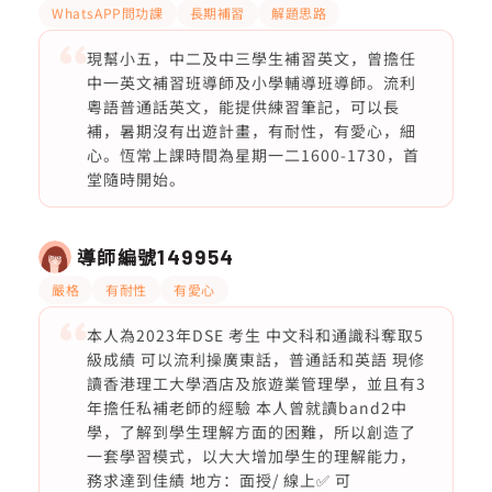
WhatsAPP問功課
長期補習
解題思路
現幫小五，中二及中三學生補習英文，曾擔任
中一英文補習班導師及小學輔導班導師。流利
粵語普通話英文，能提供練習筆記，可以長
補，暑期沒有出遊計畫，有耐性，有愛心，細
心。恆常上課時間為星期一二1600-1730，首
堂隨時開始。
導師編號
149954
嚴格
有耐性
有愛心
本人為2023年DSE 考生 中文科和通識科奪取5
級成績 可以流利操廣東話，普通話和英語 現修
讀香港理工大學酒店及旅遊業管理學，並且有3
年擔任私補老師的經驗 本人曾就讀band2中
學，了解到學生理解方面的困難，所以創造了
一套學習模式，以大大增加學生的理解能力，
務求達到佳績 地方：面授/ 線上✅ 可