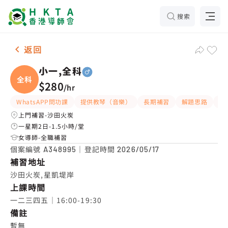
搜索
男-1名 小一,全科，沙田火炭 補習推介
返回
小一,全科
全科
$280
/
hr
WhatsAPP問功課
提供教琴（音樂）
長期補習
解題思路
應
上門補習-沙田火炭
一星期2日-1.5小時/堂
女導師-全職補習
個案編號
｜登記時間
A348995
2026/05/17
補習地址
沙田火炭,星凱堤岸
上課時間
一二三四五｜16:00-19:30
備註
暫無