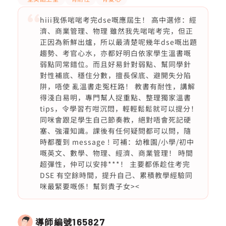
hiii我係啱啱考完dse嘅應屆生！ 高中選修：經
濟、商業管理、物理 雖然我先啱啱考完，但正
正因為新鮮出爐，所以最清楚呢幾年dse嘅出題
趨勢、考官心水，亦都好明白依家學生溫書嘅
弱點同常錯位。而且好易針對弱點、幫同學針
對性補底、穩住分數，擅長保底、避開失分陷
阱，唔使 亂溫書走冤枉路！ 教書有耐性，講解
得淺白易明，專門幫人捉重點、整理獨家溫書
tips，令學習冇咁沉悶，輕輕鬆鬆就可以提分！
同咪會跟足學生自己節奏教，絕對唔會死記硬
塞、強灌知識。課後有任何疑問都可以問，隨
時都覆到 message ! 可補：幼稚園/小學/初中
嘅英文、數學、物理、經濟、商業管理！ 時間
超彈性，仲可以安排***！ 主要都係趁住考完
DSE 有空餘時間，提升自己、累積教學經驗同
咪最緊要嘅係！幫到貴子女><
導師編號
165827