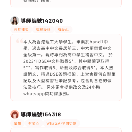
導師編號
142040
長期補習
課程設計
有愛心
本人為香港理工大學學生，畢業於band1中
學，過去高中中文長居前三，中六更榮獲中文
全級第一。現時專門為高中學生補習中文。 於
2023年DSE中文科取得5*，其中閱讀更取得
5**、寫作取得5、聆聽及綜合取得5*。本人熟
讀範文、精通DSE答題框架，上堂會提供自製筆
記以及大型補習社筆記參考，包含對各卷的做
法及技巧。 另外更會提供改文及24小時
whatsapp問功課服務。
導師編號
154318
嚴格
有愛心
WhatsAPP問功課