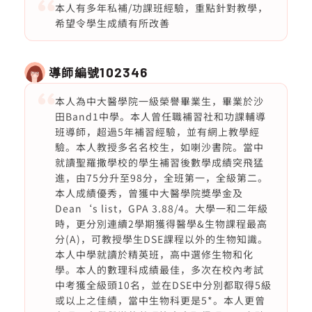
本人有多年私補/功課班經驗，重點針對教學，
希望令學生成績有所改善
導師編號
102346
本人為中大醫學院一級榮譽畢業生，畢業於沙
田Band1中學。本人曾任職補習社和功課輔導
班導師，超過5年補習經驗，並有網上教學經
驗。本人教授多名名校生，如喇沙書院。當中
就讀聖羅撒學校的學生補習後數學成績突飛猛
進，由75分升至98分，全班第一，全級第二。
本人成績優秀，曾獲中大醫學院獎學金及
Dean‘s list，GPA 3.88/4。大學一和二年級
時，更分別連續2學期獲得醫學&生物課程最高
分(A)，可教授學生DSE課程以外的生物知識。
本人中學就讀於精英班，高中選修生物和化
學。本人的數理科成績最佳，多次在校內考試
中考獲全級頭10名，並在DSE中分別都取得5級
或以上之佳績，當中生物科更是5*。本人更曾