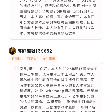
5（5*/5/5/5**），英文會話為5**。DSE歷史
的成績為5**，經濟科成績為5。雅思Ielts的閱
讀和聆聽部分也獲得8.5的成績（滿分9分）。
另外，本人高中成績一直在全級頭三，亦有四
年英文辯論隊及參與模擬聯合國的經驗，因此
思辨能力較佳。本人較有耐性，以鼓勵形式教
學，亦會提供各種的練習題及試卷。
導師編號
139852
有耐性
有愛心
提供筆記
家長/學生，你好。本人於2022年現修讀港大工
程學士學位，現時主修土木工程三年級。本人
可為學生提供度身訂造的拔尖或保底課程，同
時亦非常樂意分享在學習時期的個人學習筆記
和經歷，並提供whatsapp問功課服務。希望學
生能夠好好學習並有上進心，引發學生對知識
的追求和興趣。 教學原則： 重視學生對知識的
興趣，以輕鬆，互動性為教學原則。 能夠了解