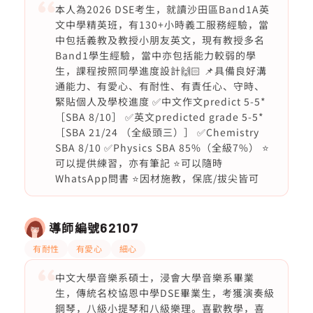
本人為2026 DSE考生，就讀沙田區Band1A英
文中學精英班，有130+小時義工服務經驗，當
中包括義教及教授小朋友英文，現有教授多名
Band1學生經驗，當中亦包括能力較弱的學
生，課程按照同學進度設計🙌🏻 📌具備良好溝
通能力、有愛心、有耐性、有責任心、守時、
緊貼個人及學校進度 ✅中文作文predict 5-5*
［SBA 8/10］ ✅英文predicted grade 5-5*
［SBA 21/24 （全級頭三）］ ✅Chemistry
SBA 8/10 ✅Physics SBA 85%（全級7%） ⭐️
可以提供練習，亦有筆記 ⭐️可以隨時
WhatsApp問書 ⭐️因材施教，保底/拔尖皆可
導師編號
62107
有耐性
有愛心
細心
中文大學音樂系碩士，浸會大學音樂系畢業
生，傳統名校協恩中學DSE畢業生，考獲演奏級
鋼琴，八級小提琴和八級樂理。喜歡教學，喜