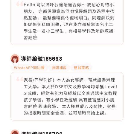
Hello 可以睇吓我適唔適合你～ 我耐心對待小
朋友， 亦都係願意為佢哋慢慢解題及過程中帶
點互動， 最緊要嘅係令佢哋明白，同埋解決到
佢哋係個科嘅困難，現在我亦都補緊兩名小二
學生及一名小三學生，有相關學科及年齡嘅補
習經驗
導師編號
165693
WhatsAPP問功課
長期補習
應試策略
家長/同學你好！本人為女導師，現就讀香港理
工大學。本人於DSE中文及數學科均考獲 Level
5 成績，絕對有能力及經驗以全普通話中文教授
孩子學習，有小學任教經驗 具有豐富應對小朋
友經驗 趣味教學， 本人極具愛心及耐性，家長
的指定時間完全合適，並可隨時開始上課。
導師編號
166700