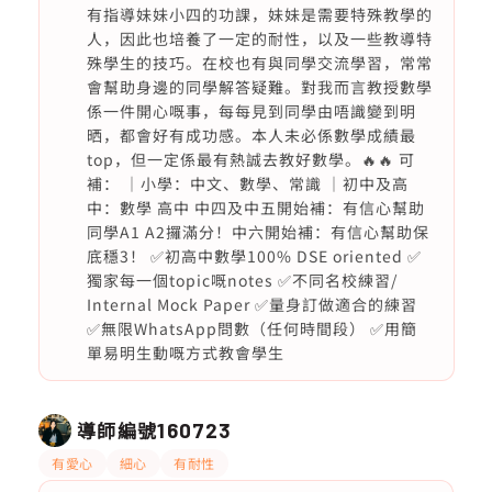
有指導妹妹小四的功課，妹妹是需要特殊教學的
人，因此也培養了一定的耐性，以及一些教導特
殊學生的技巧。在校也有與同學交流學習，常常
會幫助身邊的同學解答疑難。對我而言教授數學
係一件開心嘅事，每每見到同學由唔識變到明
晒，都會好有成功感。本人未必係數學成績最
top，但一定係最有熱誠去教好數學。🔥🔥 可
補： ｜小學：中文、數學、常識 ｜初中及高
中：數學 高中 中四及中五開始補：有信心幫助
同學A1 A2攞滿分！中六開始補：有信心幫助保
底穩3！ ✅初高中數學100% DSE oriented ✅
獨家每一個topic嘅notes ✅不同名校練習/
Internal Mock Paper ✅量身訂做適合的練習
✅無限WhatsApp問數（任何時間段） ✅用簡
單易明生動嘅方式教會學生
導師編號
160723
有愛心
細心
有耐性