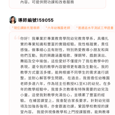
內容。可提供問功課和改卷服務
導師編號
159055
*現仼課餘托管導師
*六年幼稚園老師
*普通話水平測試三甲證書
你好！我畢業於專業教育學院幼兒教育學系，具備扎
實的專業知識和豐富的實踐經驗。我性格踏實，責任
感強，做事細心且有耐性，特別熱愛教導小朋友和與
他們互動。我的興趣涵蓋唱歌、彈鋼琴、戲劇演出、
舞蹈及空中瑜伽，這些愛好不僅提升了我在教學中的
表現，還令我的教學內容變得更有趣及生動化。我的
教學方式靈活多樣，能夠根據不同學生的需求進行調
整，並耐心解答學生問題。 在過去，我曾擔任幼稚園
老師多達六年，作為班主任教授K1至K3的幼兒。在多
年的教學經驗中，我曾多次教導有特殊需要的幼兒及
小童，這使我對教學充滿信心，並積累了豐富的經
驗。 在補習課堂上，我會配合家長要求，針對幼兒弱
項及加強各強項，亦會跟進功課，鞏固學校教授的課
堂內容。 我提供視像教學和上門授課服務，能夠教導