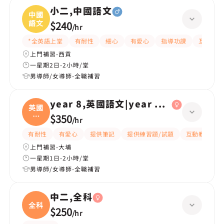
小二,中國語文
中國
語文
$240
/
hr
*全英語上堂
有耐性
細心
有愛心
指導功課
互動教學
上門補習-西貢
一星期2日-2小時/堂
男導師/女導師-全職補習
year 8,英國語文|year 6,英國語文
英國
語
$350
/
hr
文|
有耐性
有愛心
提供筆記
提供練習題/試題
互動教學
上門補習-大埔
一星期1日-2小時/堂
男導師/女導師-全職補習
中二,全科
全科
$250
/
hr