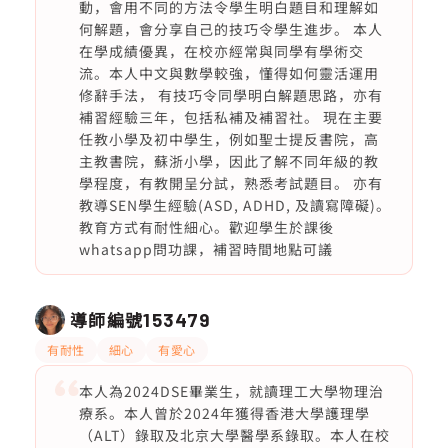
動，會用不同的方法令學生明白題目和理解如
何解題，會分享自己的技巧令學生進步。 本人
在學成績優異，在校亦經常與同學有學術交
流。本人中文與數學較強，懂得如何靈活運用
修辭手法， 有技巧令同學明白解題思路，亦有
補習經驗三年，包括私補及補習社。 現在主要
任教小學及初中學生，例如聖士提反書院，高
主教書院，蘇浙小學，因此了解不同年級的教
學程度，有教開呈分試，熟悉考試題目。 亦有
教導SEN學生經驗(ASD, ADHD, 及讀寫障礙)。
教育方式有耐性細心。歡迎學生於課後
whatsapp問功課，補習時間地點可議
導師編號
153479
有耐性
細心
有愛心
本人為2024DSE畢業生，就讀理工大學物理治
療系。本人曾於2024年獲得香港大學護理學
（ALT）錄取及北京大學醫學系錄取。本人在校