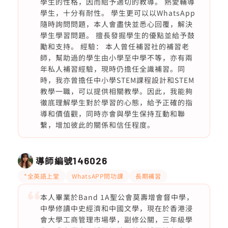
學生的性格，因而給予適切的教導。 熱愛輔導
學生，十分有耐性。 學生更可以以WhatsApp
隨時詢問問題，本人會盡快並悉心回覆，解決
學生學習問題。 擅長發掘學生的優點並給予鼓
勵和支持。 經驗： 本人曾任補習社的補習老
師，幫助過的學生由小學至中學不等，亦有兩
年私人補習經驗，現時仍擔任全識補習。同
時，我亦曾擔任中小學STEM課程設計和STEM
教學一職，可以提供相關教學。因此，我能夠
徹底理解學生對於學習的心態，給予正確的指
導和價值觀，同時亦會與學生保持互動和聯
繫，增加彼此的關係和信任程度。
導師編號
146026
*全英語上堂
WhatsAPP問功課
長期補習
本人畢業於Band 1A聖公會莫壽增會督中學，
中學修讀中史經濟和中國文學，現在於香港浸
會大學工商管理市場學，副修公關，三年級學