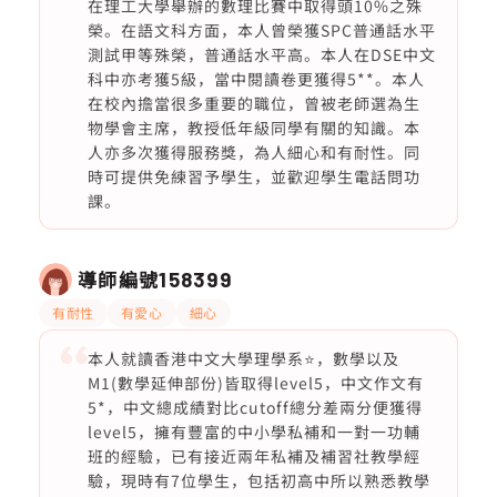
在理工大學舉辦的數理比賽中取得頭10%之殊
榮。在語文科方面，本人曾榮獲SPC普通話水平
測試甲等殊榮，普通話水平高。本人在DSE中文
科中亦考獲5級，當中閱讀卷更獲得5**。本人
在校內擔當很多重要的職位，曾被老師選為生
物學會主席，教授低年級同學有關的知識。本
人亦多次獲得服務獎，為人細心和有耐性。同
時可提供免練習予學生，並歡迎學生電話問功
課。
導師編號
158399
有耐性
有愛心
細心
本人就讀香港中文大學理學系⭐️，數學以及
M1(數學延伸部份)皆取得level5，中文作文有
5*，中文總成績對比cutoff總分差兩分便獲得
level5，擁有豐富的中小學私補和一對一功輔
班的經驗，已有接近兩年私補及補習社教學經
驗，現時有7位學生，包括初高中所以熟悉教學