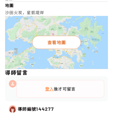
地圖
沙田火炭，星凱堤岸
查看地圖
導師留言
登入
後才可留言
導師編號
144277