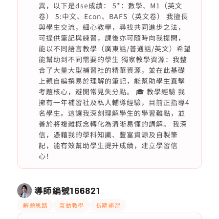
異，以下是dse成績： 5*：數學、M1（英文
卷） 5:中文、Econ、BAFS（英文卷） 我擅長
與學生交流，細心教學，尋找共同進步之法，
可提供筆記與練習，課後亦可隨時向我提問，
能以不同語言教學（廣東話/普通話/英文）希望
能幫助到不同需要的學生 獨家教學資源：我整
合了大量大型補習社的精華資源，並在此基礎
上親自編撰易於理解的筆記，能幫助學生直擊
考題核心，避開常見失分點。 🎓 教學經驗 我
擁有一年補習社及私人輔導經驗，目前正指導4
名學生。這讓我深刻理解學生的學習難點，並
善於將複雜概念轉化為清晰易懂的講解。 我深
信，憑藉我的學科知識、豐富資源及自製筆
記，能有效幫助學生提升成績，建立學習信
心！
導師編號
166821
解題思路
互動教學
長期補習