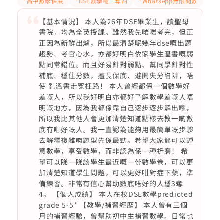
*高中數學保底
*DSE數學穩三奪四
*WhatsApp無限問數
【基本情況】 本人為26年DSE畢業生，讀聖母
書院，均為全英授課。雖然我先啱啱考完，但正
正因為新鮮出爐，所以最清楚呢幾年dse嘅出題
趨勢、考官心水，亦都好明白依家學生溫書嘅弱
點同常錯位。而且好易針對弱點、幫同學針對性
補底、穩住分數，擅長保底、避開失分陷阱，唔
使 亂溫書走冤枉路！ 本人曾經都係一個數學好
差嘅人，所以我好明白亦都好了解數學差嘅人唔
明嘅地方。因為我都係靠自己逐步逐步解出嚟。
所以我比其他人會更加清楚知道點樣去教一啲數
底冇咁好嘅人。我一直認為能夠用最簡單嘅步驟
去解釋複雜嘅題型先係最勁。希望大家都可以鍾
意數學，享受數學，而非認為係一種折磨！ 希
望可以睇一睇該學生最近嘅一份數學卷，可以更
加清楚知道學生問題，可以更好咁對症下藥，準
備練習。非常有信心幫助數底唔好的人穩3奪
4。 【個人成績】 本人在校DSE數學predicted
grade 5-5* 【教學/補習經歷】 本人曾有三個
月的補習經驗，曾幫助初中生補習數學。日常也