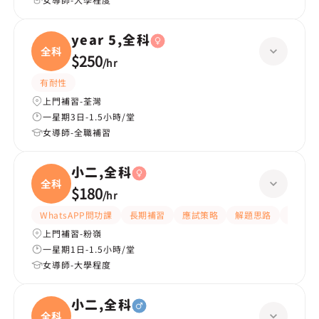
year 5,全科
全科
$250
/
hr
有耐性
上門補習-荃灣
一星期3日-1.5小時/堂
女導師-全職補習
小二,全科
全科
$180
/
hr
WhatsAPP問功課
長期補習
應試策略
解題思路
題目講
上門補習-粉嶺
一星期1日-1.5小時/堂
女導師-大學程度
小二,全科
全科