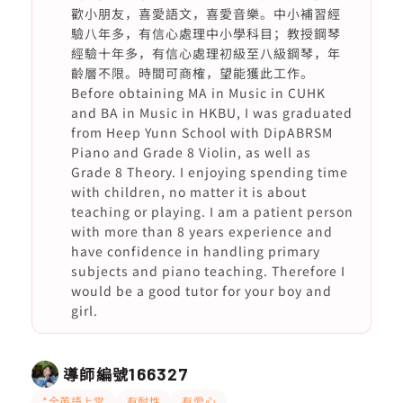
歡小朋友，喜愛語文，喜愛音樂。中小補習經
驗八年多，有信心處理中小學科目；教授鋼琴
經驗十年多，有信心處理初級至八級鋼琴，年
齡層不限。時間可商榷，望能獲此工作。
Before obtaining MA in Music in CUHK
and BA in Music in HKBU, I was graduated
from Heep Yunn School with DipABRSM
Piano and Grade 8 Violin, as well as
Grade 8 Theory. I enjoying spending time
with children, no matter it is about
teaching or playing. I am a patient person
with more than 8 years experience and
have confidence in handling primary
subjects and piano teaching. Therefore I
would be a good tutor for your boy and
girl.
導師編號
166327
*全英語上堂
有耐性
有愛心