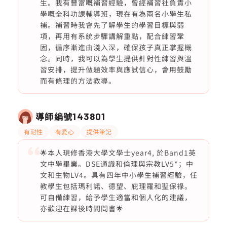
生。我有豐富嘅補習經驗，曾經補習社負責小
學嘅全科功課輔導班，現在有為兩名小學生私
補。補習時我會先了解學生的學習目標與弱
項，再用有系統步驟講解重點，配合練習鞏
固，循序漸進由淺入深，確保孩子真正掌握概
念。同時，我可以為學生提供針對性練習與溫
習安排，提升做題效率與應試信心，會用鼓勵
而有條理的方法教導。
導師編號
143801
有耐性
有愛心
提供筆記
🌟本人現修香港大學文學士year4, 於Band1英
文中學畢業。DSE通識和倫理與宗教LV5*；中
文和生物LV4。具有四年中小學生補習經驗，任
教學生包括瑪利諾、德望、庇理羅和聖保祿。
可自備練習，給予學生適當和個人化的建議，
亦歡迎在課後時間問書🌟