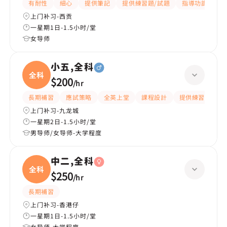
有耐性
細心
提供筆記
提供練習題/試題
指導功課
互
上门补习-西贡
一星期1日-1.5小时/堂
女导师
小五,全科
全科
$200
/
hr
長期補習
應試策略
全英上堂
課程設計
提供練習題/試題
上门补习-九龙城
一星期2日-1.5小时/堂
男导师/女导师-大学程度
中二,全科
全科
$250
/
hr
長期補習
上门补习-香港仔
一星期1日-1.5小时/堂
女导师-大学程度