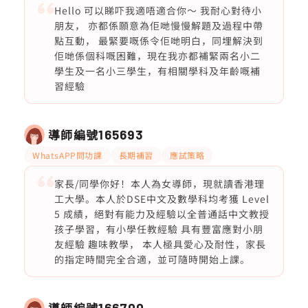
Hello 可以睇吓我適唔適合你～ 我耐心對待小
朋友， 亦都係願意為佢哋慢慢解題及過程中帶
點互動， 最緊要嘅係令佢哋明白，同埋解決到
佢哋係個科嘅困難，現在我亦都補緊兩名小二
學生及一名小三學生，有相關學科及年齡嘅補
習經驗
導師編號
165693
WhatsAPP問功課
長期補習
應試策略
家長/同學你好！本人為女導師，現就讀香港理
工大學。本人於DSE中文及數學科均考獲 Level
5 成績，絕對有能力及經驗以全普通話中文教授
孩子學習，有小學任教經驗 具有豐富應對小朋
友經驗 趣味教學， 本人極具愛心及耐性，家長
的指定時間完全合適，並可隨時開始上課。
導師編號
166700