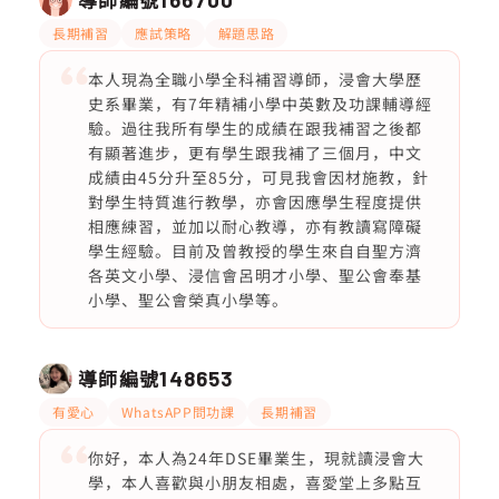
長期補習
應試策略
解題思路
本人現為全職小學全科補習導師，浸會大學歷
史系畢業，有7年精補小學中英數及功課輔導經
驗。過往我所有學生的成績在跟我補習之後都
有顯著進步，更有學生跟我補了三個月，中文
成績由45分升至85分，可見我會因材施教，針
對學生特質進行教學，亦會因應學生程度提供
相應練習，並加以耐心教導，亦有教讀寫障礙
學生經驗。目前及曾教授的學生來自自聖方濟
各英文小學、浸信會呂明才小學、聖公會奉基
小學、聖公會榮真小學等。
導師編號
148653
有愛心
WhatsAPP問功課
長期補習
你好，本人為24年DSE畢業生，現就讀浸會大
學，本人喜歡與小朋友相處，喜愛堂上多點互