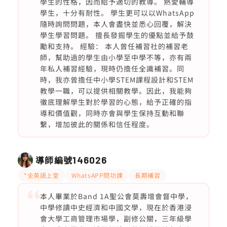
學生的性格，因而給予適切的教導。 熱愛輔導
學生，十分有耐性。 學生更可以以WhatsApp
隨時詢問問題，本人會盡快並悉心回覆，解決
學生學習問題。 擅長發掘學生的優點並給予鼓
勵和支持。 經驗： 本人曾任補習社的補習老
師，幫助過的學生由小學至中學不等，亦有兩
年私人補習經驗，現時仍擔任全識補習。同
時，我亦曾擔任中小學STEM課程設計和STEM
教學一職，可以提供相關教學。因此，我能夠
徹底理解學生對於學習的心態，給予正確的指
導和價值觀，同時亦會與學生保持互動和聯
繫，增加彼此的關係和信任程度。
導師編號
146026
*全英語上堂
WhatsAPP問功課
長期補習
本人畢業於Band 1A聖公會莫壽增會督中學，
中學修讀中史經濟和中國文學，現在於香港浸
會大學工商管理市場學，副修公關，三年級學