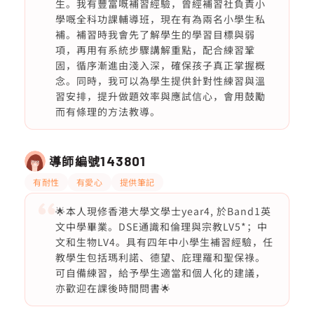
生。我有豐富嘅補習經驗，曾經補習社負責小
學嘅全科功課輔導班，現在有為兩名小學生私
補。補習時我會先了解學生的學習目標與弱
項，再用有系統步驟講解重點，配合練習鞏
固，循序漸進由淺入深，確保孩子真正掌握概
念。同時，我可以為學生提供針對性練習與溫
習安排，提升做題效率與應試信心，會用鼓勵
而有條理的方法教導。
導師編號
143801
有耐性
有愛心
提供筆記
🌟本人現修香港大學文學士year4, 於Band1英
文中學畢業。DSE通識和倫理與宗教LV5*；中
文和生物LV4。具有四年中小學生補習經驗，任
教學生包括瑪利諾、德望、庇理羅和聖保祿。
可自備練習，給予學生適當和個人化的建議，
亦歡迎在課後時間問書🌟