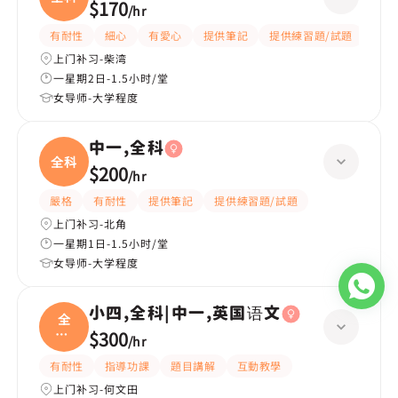
$170
/
hr
有耐性
細心
有愛心
提供筆記
提供練習題/試題
指導
上门补习-柴湾
一星期2日-1.5小时/堂
女导师-大学程度
中一,全科
全科
$200
/
hr
嚴格
有耐性
提供筆記
提供練習題/試題
上门补习-北角
一星期1日-1.5小时/堂
女导师-大学程度
小四,全科|中一,英国语文
全
科|
$300
/
hr
中一
有耐性
指導功課
題目講解
互動教學
上门补习-何文田