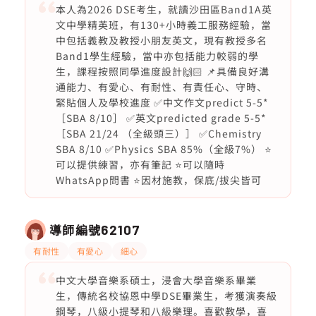
本人為2026 DSE考生，就讀沙田區Band1A英
文中學精英班，有130+小時義工服務經驗，當
中包括義教及教授小朋友英文，現有教授多名
Band1學生經驗，當中亦包括能力較弱的學
生，課程按照同學進度設計🙌🏻 📌具備良好溝
通能力、有愛心、有耐性、有責任心、守時、
緊貼個人及學校進度 ✅中文作文predict 5-5*
［SBA 8/10］ ✅英文predicted grade 5-5*
［SBA 21/24 （全級頭三）］ ✅Chemistry
SBA 8/10 ✅Physics SBA 85%（全級7%） ⭐️
可以提供練習，亦有筆記 ⭐️可以隨時
WhatsApp問書 ⭐️因材施教，保底/拔尖皆可
導師編號
62107
有耐性
有愛心
細心
中文大學音樂系碩士，浸會大學音樂系畢業
生，傳統名校協恩中學DSE畢業生，考獲演奏級
鋼琴，八級小提琴和八級樂理。喜歡教學，喜