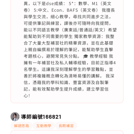
異，以下是dse成績： 5*：數學、M1（英文
卷） 5:中文、Econ、BAFS（英文卷） 我擅長
與學生交流，細心教學，尋找共同進步之法，
可提供筆記與練習，課後亦可隨時向我提問，
能以不同語言教學（廣東話/普通話/英文）希望
能幫助到不同需要的學生 獨家教學資源：我整
合了大量大型補習社的精華資源，並在此基礎
上親自編撰易於理解的筆記，能幫助學生直擊
考題核心，避開常見失分點。 🎓 教學經驗 我
擁有一年補習社及私人輔導經驗，目前正指導4
名學生。這讓我深刻理解學生的學習難點，並
善於將複雜概念轉化為清晰易懂的講解。 我深
信，憑藉我的學科知識、豐富資源及自製筆
記，能有效幫助學生提升成績，建立學習信
心！
導師編號
166821
解題思路
互動教學
長期補習