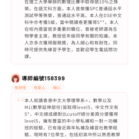
在理工大學舉辦的數理比賽中取得頭10%之殊
榮。在語文科方面，本人曾榮獲SPC普通話水平
測試甲等殊榮，普通話水平高。本人在DSE中文
科中亦考獲5級，當中閱讀卷更獲得5**。本人
在校內擔當很多重要的職位，曾被老師選為生
物學會主席，教授低年級同學有關的知識。本
人亦多次獲得服務獎，為人細心和有耐性。同
時可提供免練習予學生，並歡迎學生電話問功
課。
導師編號
158399
有耐性
有愛心
細心
本人就讀香港中文大學理學系⭐️，數學以及
M1(數學延伸部份)皆取得level5，中文作文有
5*，中文總成績對比cutoff總分差兩分便獲得
level5，擁有豐富的中小學私補和一對一功輔
班的經驗，已有接近兩年私補及補習社教學經
驗，現時有7位學生，包括初高中所以熟悉教學