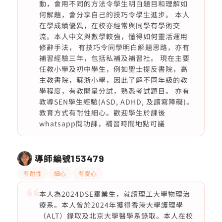
動，會用不同的方法令學生明白題目和理解如
何解題，會分享自己的技巧令學生進步。 本人
在學成績優異，在校亦經常與同學有學術交
流。本人中文與數學較強，懂得如何靈活運用
修辭手法， 有技巧令同學明白解題思路，亦有
補習經驗三年，包括私補及補習社。 現在主要
任教小學及初中學生，例如聖士提反書院，高
主教書院，蘇浙小學，因此了解不同年級的教
學程度，有教開呈分試，熟悉考試題目。 亦有
教導SEN學生經驗(ASD, ADHD, 及讀寫障礙)。
教育方式有耐性細心。歡迎學生於課後
whatsapp問功課，補習時間地點可議
導師編號
153479
有耐性
細心
有愛心
本人為2024DSE畢業生，就讀理工大學物理治
療系。本人曾於2024年獲得香港大學護理學
（ALT）錄取及北京大學醫學系錄取。本人在校