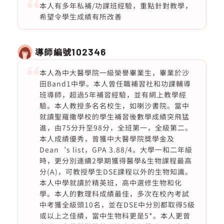
本人有多年私補/功課班經驗，重點針對教學，
希望令學生成績有所改善
導師編號
102346
本人為中大醫學院一級榮譽畢業生，畢業於沙
田Band1中學。本人曾任職補習社和功課輔導
班導師，超過5年補習經驗，並有網上教學經
驗。本人教授多名名校生，如喇沙書院。當中
就讀聖羅撒學校的學生補習後數學成績突飛猛
進，由75分升至98分，全班第一，全級第二。
本人成績優秀，曾獲中大醫學院獎學金及
Dean‘s list，GPA 3.88/4。大學一和二年級
時，更分別連續2學期獲得醫學&生物課程最高
分(A)，可教授學生DSE課程以外的生物知識。
本人中學就讀於精英班，高中選修生物和化
學。本人的數理科成績最佳，多次在校內考試
中考獲全級頭10名，並在DSE中分別都取得5級
或以上之佳績，當中生物科更是5*。本人更曾