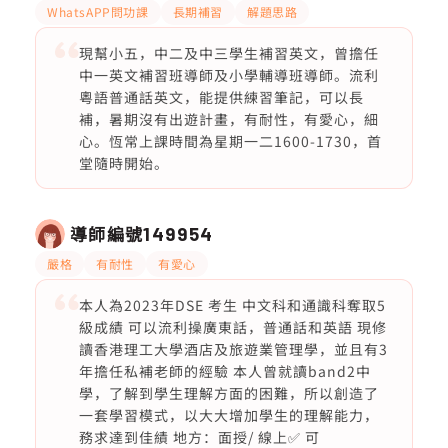
WhatsAPP問功課
長期補習
解題思路
現幫小五，中二及中三學生補習英文，曾擔任
中一英文補習班導師及小學輔導班導師。流利
粵語普通話英文，能提供練習筆記，可以長
補，暑期沒有出遊計畫，有耐性，有愛心，細
心。恆常上課時間為星期一二1600-1730，首
堂隨時開始。
導師編號
149954
嚴格
有耐性
有愛心
本人為2023年DSE 考生 中文科和通識科奪取5
級成績 可以流利操廣東話，普通話和英語 現修
讀香港理工大學酒店及旅遊業管理學，並且有3
年擔任私補老師的經驗 本人曾就讀band2中
學，了解到學生理解方面的困難，所以創造了
一套學習模式，以大大增加學生的理解能力，
務求達到佳績 地方：面授/ 線上✅ 可