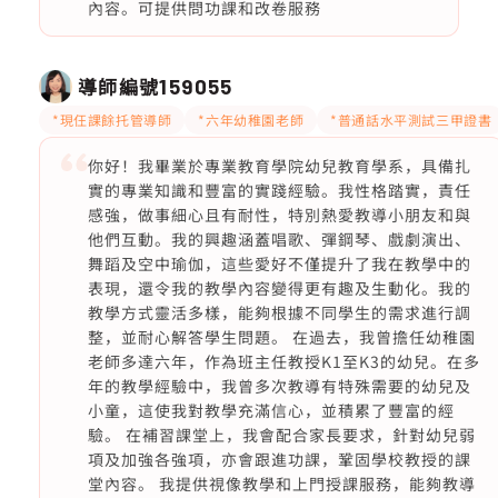
內容。可提供問功課和改卷服務
導師編號
159055
*現仼課餘托管導師
*六年幼稚園老師
*普通話水平測試三甲證書
你好！我畢業於專業教育學院幼兒教育學系，具備扎
實的專業知識和豐富的實踐經驗。我性格踏實，責任
感強，做事細心且有耐性，特別熱愛教導小朋友和與
他們互動。我的興趣涵蓋唱歌、彈鋼琴、戲劇演出、
舞蹈及空中瑜伽，這些愛好不僅提升了我在教學中的
表現，還令我的教學內容變得更有趣及生動化。我的
教學方式靈活多樣，能夠根據不同學生的需求進行調
整，並耐心解答學生問題。 在過去，我曾擔任幼稚園
老師多達六年，作為班主任教授K1至K3的幼兒。在多
年的教學經驗中，我曾多次教導有特殊需要的幼兒及
小童，這使我對教學充滿信心，並積累了豐富的經
驗。 在補習課堂上，我會配合家長要求，針對幼兒弱
項及加強各強項，亦會跟進功課，鞏固學校教授的課
堂內容。 我提供視像教學和上門授課服務，能夠教導