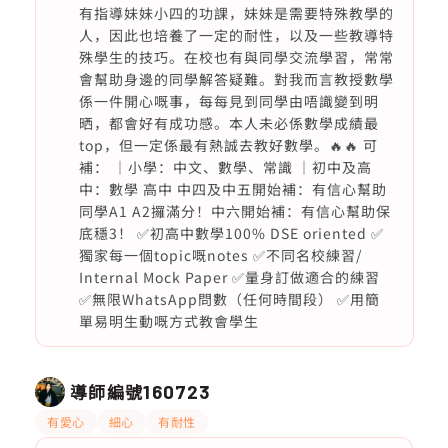
有指導妹妹小四的功課，妹妹是需要特殊教學的
人，因此也培養了一定的耐性，以及一些教導特
殊學生的技巧。在校也有與同學交流學習，常常
會幫助身邊的同學解答疑難。對我而言教授數學
係一件開心嘅事，每每見到同學由唔識變到明
晒，都會好有成功感。本人未必係數學成績最
top，但一定係最有熱誠去教好數學。🔥🔥 可
補： ｜小學：中文、數學、常識 ｜初中及高
中：數學 高中 中四及中五開始補：有信心幫助
同學A1 A2攞滿分！中六開始補：有信心幫助保
底穩3！ ✅初高中數學100% DSE oriented ✅
獨家每一個topic嘅notes ✅不同名校練習/
Internal Mock Paper ✅量身訂做適合的練習
✅無限WhatsApp問數（任何時間段） ✅用簡
單易明生動嘅方式教會學生
導師編號
160723
有愛心
細心
有耐性