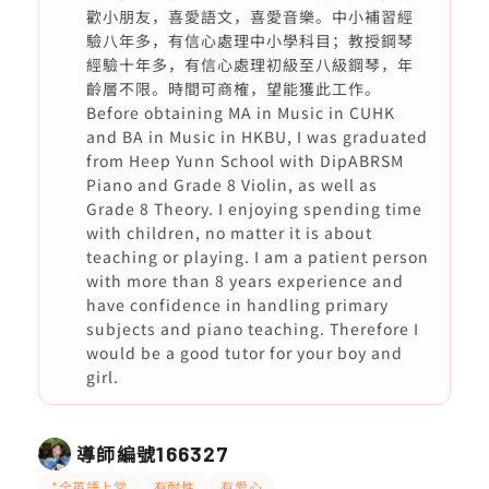
歡小朋友，喜愛語文，喜愛音樂。中小補習經
驗八年多，有信心處理中小學科目；教授鋼琴
經驗十年多，有信心處理初級至八級鋼琴，年
齡層不限。時間可商榷，望能獲此工作。
Before obtaining MA in Music in CUHK
and BA in Music in HKBU, I was graduated
from Heep Yunn School with DipABRSM
Piano and Grade 8 Violin, as well as
Grade 8 Theory. I enjoying spending time
with children, no matter it is about
teaching or playing. I am a patient person
with more than 8 years experience and
have confidence in handling primary
subjects and piano teaching. Therefore I
would be a good tutor for your boy and
girl.
導師編號
166327
*全英語上堂
有耐性
有愛心