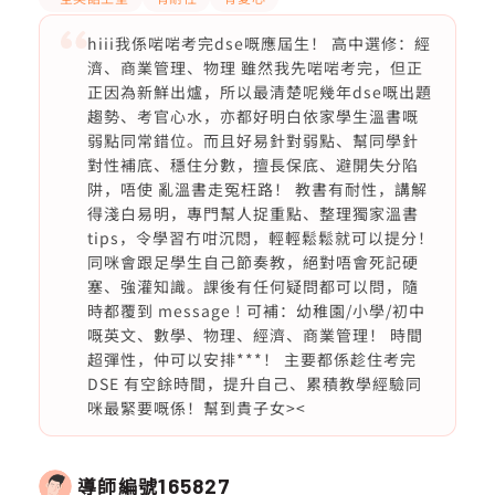
hiii我係啱啱考完dse嘅應屆生！ 高中選修：經
濟、商業管理、物理 雖然我先啱啱考完，但正
正因為新鮮出爐，所以最清楚呢幾年dse嘅出題
趨勢、考官心水，亦都好明白依家學生溫書嘅
弱點同常錯位。而且好易針對弱點、幫同學針
對性補底、穩住分數，擅長保底、避開失分陷
阱，唔使 亂溫書走冤枉路！ 教書有耐性，講解
得淺白易明，專門幫人捉重點、整理獨家溫書
tips，令學習冇咁沉悶，輕輕鬆鬆就可以提分！
同咪會跟足學生自己節奏教，絕對唔會死記硬
塞、強灌知識。課後有任何疑問都可以問，隨
時都覆到 message ! 可補：幼稚園/小學/初中
嘅英文、數學、物理、經濟、商業管理！ 時間
超彈性，仲可以安排***！ 主要都係趁住考完
DSE 有空餘時間，提升自己、累積教學經驗同
咪最緊要嘅係！幫到貴子女><
導師編號
165827