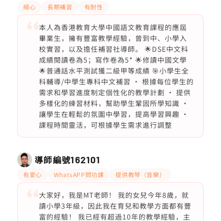
細心
長期補習
有耐性
本人為香港教育大學中國語文教育課程的應屆
畢業生，擁有豐富教學經驗，曾到中、小學入
校實習，以及擔任補習社導師。 🌟DSE中文科
成績閱讀卷為5；寫作卷為5* 🌟修讀中國文學
🌟普通話水平測試獲二級甲等成績 🎯小學生全
科輔導/中學生專科中文補習 · 根據每位學生的
需求和學習進度制定個性化的教學計劃 · 提供
多樣化的練習材料，幫助學生鞏固所學知識 ·
讓學生在輕鬆的氛圍中學習，提高學習興趣 ·
課程時間靈活，可根據學生需求進行調整
導師編號
162101
有愛心
WhatsAPP問功課
提供教琴（音樂）
大家好，我是MT老師！ 我的女兒今年8歲，就
讀小學3年級，因此我在育兒和教學方面都有豐
富的經驗！ 我已經有超過10年的教學經驗，主