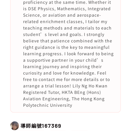
proficiency at the same time. Whether it
is DSE Physics, Mathematics, Integrated
Science, or aviation and aerospace-
related enrichment classes, I tailor my
teaching methods and materials to each
student’s level and goals. I strongly
believe that patience combined with the
right guidance is the key to meaningful
learning progress. I look forward to being
a supportive partner in your child’s
learning journey and inspiring their
curiosity and love for knowledge. Feel
free to contact me for more details or to
arrange a trial lesson! Lily Ng Ho Kwan
Registered Tutor, HKTA BEng (Hons)
Aviation Engineering, The Hong Kong
Polytechnic University
導師編號
167369