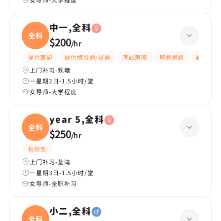
中一,全科
全科
$200
/
hr
提供筆記
提供練習題/試題
應試策略
解題思路
題目講解
上门补习-观塘
一星期2日-1.5小时/堂
女导师-大学程度
year 5,全科
全科
$250
/
hr
有耐性
上门补习-荃湾
一星期3日-1.5小时/堂
女导师-全职补习
小二,全科
全科