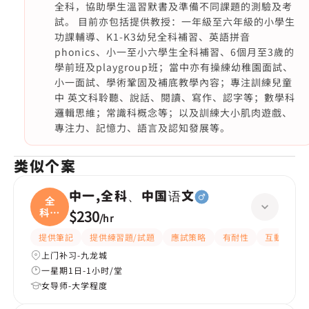
全科，協助學生溫習默書及準備不同課題的測驗及考
試。 目前亦包括提供教授：一年級至六年級的小學生
功課輔導、K1-K3幼兒全科補習、英語拼音
phonics、小一至小六學生全科補習、6個月至3歲的
學前班及playgroup班；當中亦有操練幼稚園面試、
小一面試、學術鞏固及補底教學內容；專注訓練兒童
中 英文科聆聽、說話、閱讀、寫作、認字等；數學科
邏輯思維；常識科概念等；以及訓練大小肌肉遊戲、
專注力、記憶力、語言及認知發展等。
类似个案
中一,全科、中国语文
全
科、
$230
/
hr
中国
提供筆記
提供練習題/試題
應試策略
有耐性
互動教學
上门补习-九龙城
一星期1日-1小时/堂
女导师-大学程度