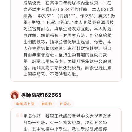
成績優異，在高中三年穩居校內全級第一；在
文憑試中考獲Best 6 34分的佳績。本人DSE成
績為： 中文5** （閱讀5**，作文5*）英文5 數
學4 生物5* 化學5*經濟5*本人具備優良溝通技
巧並富有耐心，與學生能友好互動。本人對題
目理解、解題獨有一套思考方法，可分享給學
生相關技巧，指導並督促學生溫習、做卷。本
人亦會提供相應練習，進行針對性輔導。現已
有兩年補習經驗，堅持生動有趣的互動式教
學，課堂以學生為本，著提升學生對中文的興
趣，而非只為了考試死記硬背，課後也提供線
上問答服務，不限時和次數。
導師編號
162365
*全英語上堂
有耐性
有愛心
家長你好，我現正就讀於香港中文大學專業會
計學一年級，有一年補習經驗，現有五名學
生，其中包括中小學生。我在學期間成績優