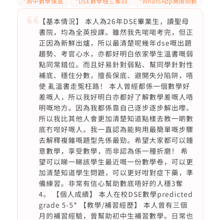
*高中數學保底
*DSE數學穩三奪四
*WhatsApp無限問數
【基本情況】 本人為26年DSE畢業生，讀聖母
書院，均為全英授課。雖然我先啱啱考完，但正
正因為新鮮出爐，所以最清楚呢幾年dse嘅出題
趨勢、考官心水，亦都好明白依家學生溫書嘅弱
點同常錯位。而且好易針對弱點、幫同學針對性
補底、穩住分數，擅長保底、避開失分陷阱，唔
使 亂溫書走冤枉路！ 本人曾經都係一個數學好
差嘅人，所以我好明白亦都好了解數學差嘅人唔
明嘅地方。因為我都係靠自己逐步逐步解出嚟。
所以我比其他人會更加清楚知道點樣去教一啲數
底冇咁好嘅人。我一直認為能夠用最簡單嘅步驟
去解釋複雜嘅題型先係最勁。希望大家都可以鍾
意數學，享受數學，而非認為係一種折磨！ 希
望可以睇一睇該學生最近嘅一份數學卷，可以更
加清楚知道學生問題，可以更好咁對症下藥，準
備練習。非常有信心幫助數底唔好的人穩3奪
4。 【個人成績】 本人在校DSE數學predicted
grade 5-5* 【教學/補習經歷】 本人曾有三個
月的補習經驗，曾幫助初中生補習數學。日常也