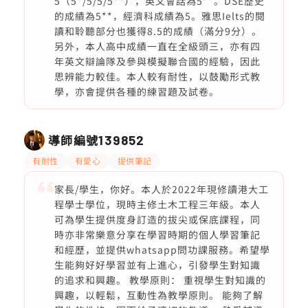
5（5*/5/5/5**），英文會話為5**。DSE歷史
的成績為5**，經濟科成績為5。雅思Ielts的閱
讀和聆聽部分也獲得8.5的成績（滿分9分）。
另外，本人高中成績一直在全級頭三，亦有四
年英文辯論隊及參與模擬聯合國的經驗，因此
思辨能力較佳。本人較有耐性，以鼓勵形式教
學，亦會提供各種的練習題及試卷。
導師編號
139852
有耐性
有愛心
提供筆記
家長/學生，你好。本人於2022年現修讀港大工
程學士學位，現時主修土木工程三年級。本人
可為學生提供度身訂造的拔尖或保底課程，同
時亦非常樂意分享在學習時期的個人學習筆記
和經歷，並提供whatsapp問功課服務。希望學
生能夠好好學習並有上進心，引發學生對知識
的追求和興趣。 教學原則： 重視學生對知識的
興趣，以輕鬆，互動性為教學原則。 能夠了解