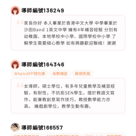
導師編號
136249
家長你好 本人畢業於香港中文大學 中學畢業於
沙田Band 1英文中學 擁有4年補習經驗 分別有
幼稚園、本地學校中小學、國際學校中小學 了
解學生需要細心教學 如有興趣歡迎聯絡！謝謝
導師編號
164346
WhatsAPP問功課
長期補習
解題思路
女導師，碩士學位，有多年兒童教學及補習經
驗，有耐性，不抗拒SEN學生。擅於教語文寫
作，能兼教創意寫作技巧，教授數學能力亦
高。 擁戲劇學位，教學生動有趣。
導師編號
166557