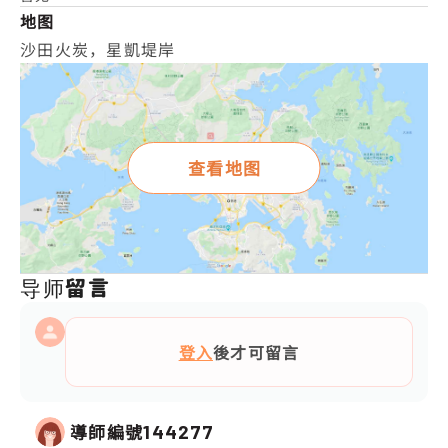
地图
沙田火炭，星凱堤岸
查看地图
导师留言
登入
後才可留言
導師編號
144277