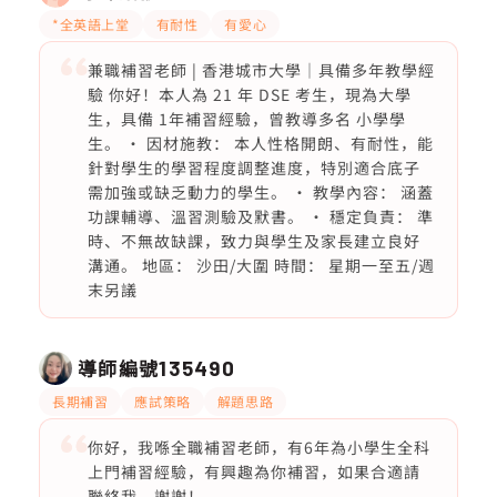
*全英語上堂
有耐性
有愛心
兼職補習老師 | 香港城市大學｜具備多年教學經
驗 你好！本人為 21 年 DSE 考生，現為大學
生，具備 1年補習經驗，曾教導多名 小學學
生。 • 因材施教： 本人性格開朗、有耐性，能
針對學生的學習程度調整進度，特別適合底子
需加強或缺乏動力的學生。 • 教學內容： 涵蓋
功課輔導、溫習測驗及默書。 • 穩定負責： 準
時、不無故缺課，致力與學生及家長建立良好
溝通。 地區： 沙田/大圍 時間： 星期一至五/週
末另議
導師編號
135490
長期補習
應試策略
解題思路
你好，我喺全職補習老師，有6年為小學生全科
上門補習經驗，有興趣為你補習，如果合適請
聯絡我，謝謝！