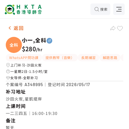
搜索
男-1名 小一,全科，沙田火炭 补习推介
返回
小一,全科
全科
$280
/
hr
WhatsAPP問功課
提供教琴（音樂）
長期補習
解題思路
應
上门补习-沙田火炭
一星期2日-1.5小时/堂
女导师-全职补习
个案编号
｜登记时间
A348995
2026/05/17
补习地址
沙田火炭,星凱堤岸
上课时间
一二三四五｜16:00-19:30
备注
暂无