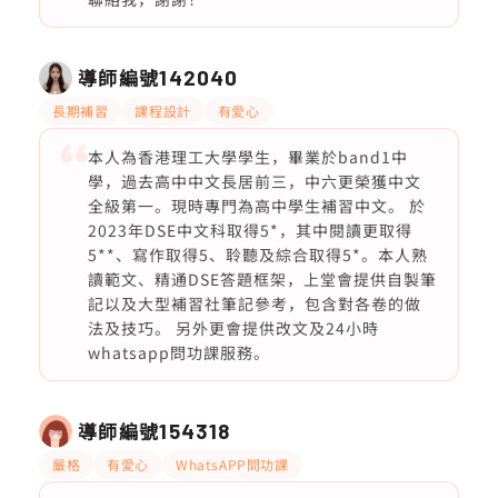
導師編號
142040
長期補習
課程設計
有愛心
本人為香港理工大學學生，畢業於band1中
學，過去高中中文長居前三，中六更榮獲中文
全級第一。現時專門為高中學生補習中文。 於
2023年DSE中文科取得5*，其中閱讀更取得
5**、寫作取得5、聆聽及綜合取得5*。本人熟
讀範文、精通DSE答題框架，上堂會提供自製筆
記以及大型補習社筆記參考，包含對各卷的做
法及技巧。 另外更會提供改文及24小時
whatsapp問功課服務。
導師編號
154318
嚴格
有愛心
WhatsAPP問功課