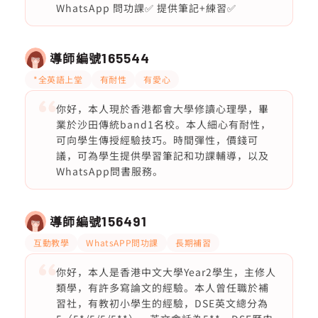
WhatsApp 問功課✅ 提供筆記+練習✅
導師編號
165544
*全英語上堂
有耐性
有愛心
你好，本人現於香港都會大學修讀心理學，畢
業於沙田傳統band1名校。本人細心有耐性，
可向學生傳授經驗技巧。時間彈性，價錢可
議，可為學生提供學習筆記和功課輔導，以及
WhatsApp問書服務。
導師編號
156491
互動教學
WhatsAPP問功課
長期補習
你好，本人是香港中文大學Year2學生，主修人
類學，有許多寫論文的經驗。本人曾任職於補
習社，有教初小學生的經驗，DSE英文總分為