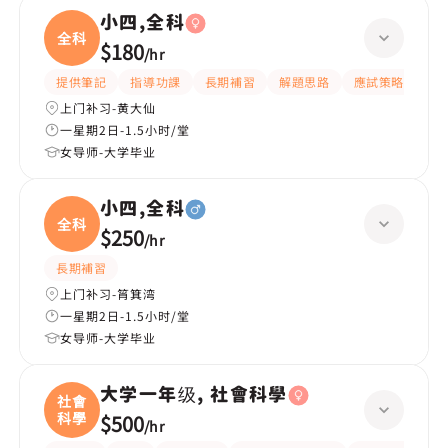
小四,全科
全科
$180
/
hr
提供筆記
指導功課
長期補習
解題思路
應試策略
提
上门补习-黄大仙
一星期2日-1.5小时/堂
女导师-大学毕业
小四,全科
全科
$250
/
hr
長期補習
上门补习-筲箕湾
一星期2日-1.5小时/堂
女导师-大学毕业
大学一年级, 社會科學
社會
科學
$500
/
hr