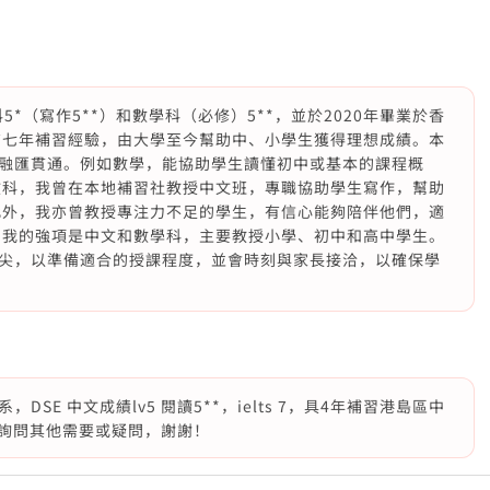
5*（寫作5**）和數學科（必修）5**，並於2020年畢業於香
有七年補習經驗，由大學至今幫助中、小學生獲得理想成績。本
融匯貫通。例如數學，能協助學生讀懂初中或基本的課程概
文科，我曾在本地補習社教授中文班，專職協助學生寫作，幫助
此外，我亦曾教授專注力不足的學生，有信心能夠陪伴他們，適
 我的強項是中文和數學科，主要教授小學、初中和高中學生。
尖，以準備適合的授課程度，並會時刻與家長接洽，以確保學
E 中文成績lv5 閱讀5**，ielts 7，具4年補習港島區中
M詢問其他需要或疑問，謝謝！