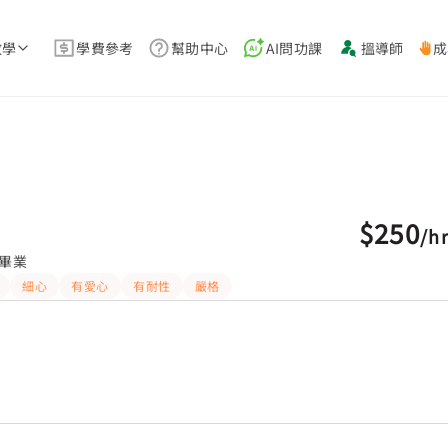
教學
學費參考
幫助中心
AI問功課
搵導師
成
$250
/
h
畢業
細心
有愛心
有耐性
嚴格