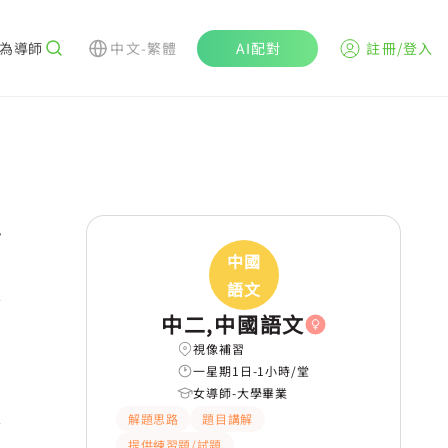
為導師
中文-繁體
AI配對
註冊/登入
r
中國
語文
中二,中國語文
視像補習
一星期1日-1小時/堂
女導師-大學畢業
解題思路
題目講解
提供練習題/試題