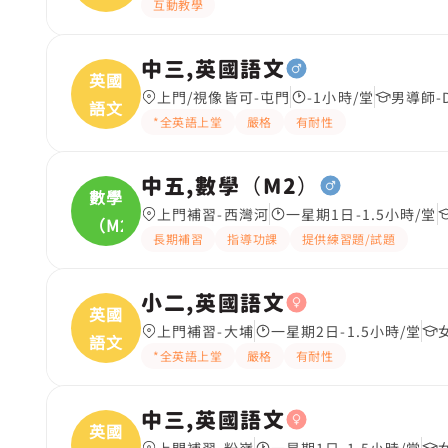
互動教學
中三,英國語文
英國
上門/視像皆可-屯門
-1小時/堂
男導師-
語文
*全英語上堂
嚴格
有耐性
中五,數學（M2）
數學
上門補習-西灣河
一星期1日-1.5小時/堂
（M2
長期補習
指導功課
提供練習題/試題
小二,英國語文
英國
上門補習-大埔
一星期2日-1.5小時/堂
語文
*全英語上堂
嚴格
有耐性
中三,英國語文
英國