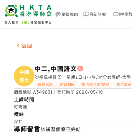
星級導師
最新個案
視像
女-1名 中二,中國語文，深井 補習推介
返回
中二,中國語文
中國
視像補習
一星期1日-1小時/堂
女導師-大學
語文
解題思路
題目講解
提供練習題/試題
提供筆記
個案編號
A349031
｜登記時間
2026/05/18
上課時間
可商議
備註
深井
導師留言
該補習個案已完結