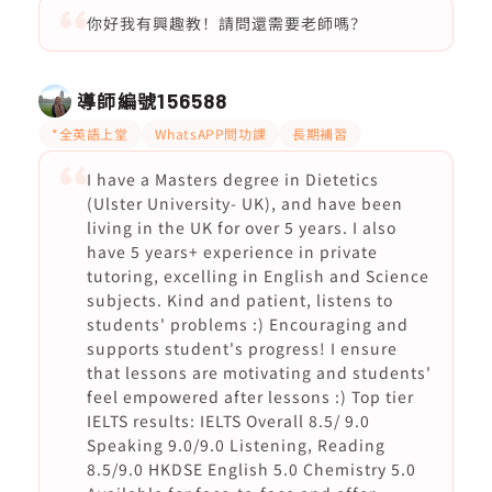
你好我有興趣教！請問還需要老師嗎？
導師編號
156588
*全英語上堂
WhatsAPP問功課
長期補習
I have a Masters degree in Dietetics
(Ulster University- UK), and have been
living in the UK for over 5 years. I also
have 5 years+ experience in private
tutoring, excelling in English and Science
subjects. Kind and patient, listens to
students' problems :) Encouraging and
supports student's progress! I ensure
that lessons are motivating and students'
feel empowered after lessons :) Top tier
IELTS results: IELTS Overall 8.5/ 9.0
Speaking 9.0/9.0 Listening, Reading
8.5/9.0 HKDSE English 5.0 Chemistry 5.0