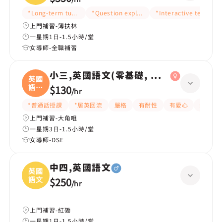
*Long-term tutoring
*Question explanation
*Interactive teaching
上門補習-薄扶林
一星期1日-1.5小時/堂
女導師-全職補習
小三,英國語文(零基礎, 會話)
英國
語文
$130
/
hr
(
*普通話授課
*居英回流
嚴格
有耐性
有愛心
細心
上門補習-大角咀
一星期3日-1.5小時/堂
女導師-DSE
中四,英國語文
英國
語文
$250
/
hr
上門補習-紅磡
一星期1日-1.5小時/堂