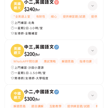
小二,英國語文
英國
語文
$240
/
hr
*全英語上堂
有耐性
細心
提供練習題/試題
提供筆記
上門補習-北角
一星期2日-1小時/堂
女導師-全職補習
中三,英國語文
英國
語文
$200
/
hr
WhatsAPP問功課
應試策略
解題思路
指導功課
提供練
上門補習-沙田小瀝源
一星期1日-1.5小時/堂
男導師/女導師-大學程度
小二,中國語文
中國
語文
$300
/
hr
解題思路
題目講解
互動教學
提供練習題/試題
有愛心