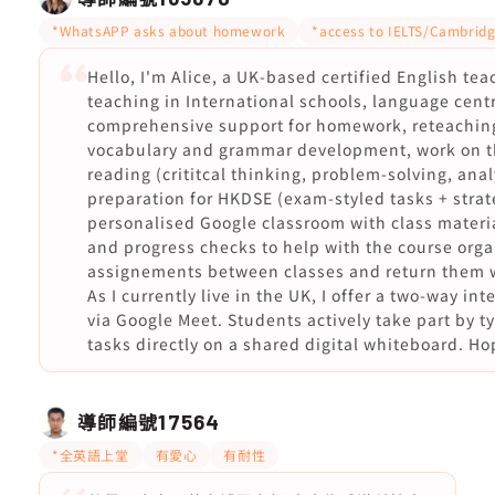
*WhatsAPP asks about homework
*access to IELTS/Cambridg
Hello, I'm Alice, a UK-based certified English te
teaching in International schools, language centr
comprehensive support for homework, reteaching 
vocabulary and grammar development, work on t
reading (crititcal thinking, problem-solving, ana
preparation for HKDSE (exam-styled tasks + strat
personalised Google classroom with class materi
and progress checks to help with the course organ
assignements between classes and return them w
As I currently live in the UK, I offer a two-way in
via Google Meet. Students actively take part by t
tasks directly on a shared digital whiteboard. Ho
導師編號
17564
*全英語上堂
有愛心
有耐性