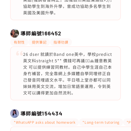
協助學生到海外升學，曾成功協助多名學生到
英國及美國升學。
導師編號
166452
有耐性
提供筆記
指導功課
26 dser 就讀於Band one英中，學校predict
英文科straight 5** 價錢可再議🙂‍↕️🙏鍾意教英
文 可以提供練習同教材。自己中學生涯自己本
身冇補習，完全靠網上多媒體自學同埋修正自
己發音同埋語文水平。平日唔上堂亦都可以同
妹妹用英文交流，增加日常語景運用，令到英
文可以講得更加自然流利。
導師編號
154434
*WhatsAPP asks about homework
*Long-term tutoring
*P