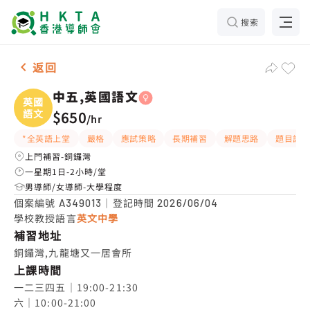
搜索
女-1名 中五,英國語文，銅鑼灣 補習推介
返回
中五,英國語文
英國
語文
$650
/
hr
*全英語上堂
嚴格
應試策略
長期補習
解題思路
題目講
上門補習-銅鑼灣
一星期1日-2小時/堂
男導師/女導師-大學程度
個案編號
｜登記時間
A349013
2026/06/04
學校教授語言
英文中學
補習地址
銅鑼灣,九龍塘又一居會所
上課時間
一二三四五｜19:00-21:30

六｜10:00-21:00
