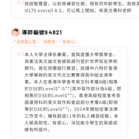
我經驗豐富，以前係補習社做，現有同年齡學生。我係英文
IELTS overall 8.5，可以馬上開始，係英文專科老師
導師編號
94821
*全英語上堂
有耐性
有愛心
本人大學法律系畢業，曾兩度獲大學獎學金，
商業法英文論文曾被挑選刊登於世界知名學術
期刊，曾在荷蘭銀行實習；就讀中六時於香港
大學舉辦的英文作文比賽奪得高中組全港季
軍。本人在香港中學會考英文科考獲B級(相等
於DSE的Level5*-5**(其中寫作部分為A級，即
相等於DSE的Level5**)，香港高級程度會考英
語運用科的英文寫作和會話部分考獲A級(即相
等於DSE的Level5**)，2014年開始從事法律
工作至今，擁有超過11年的私人補習經驗。本
人極具耐性、有愛心，深信能令學生的英語成
績有所提升。