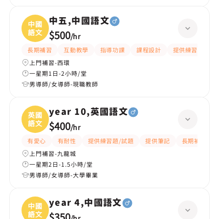
中五,中國語文
中國
語文
$500
/
hr
長期補習
互動教學
指導功課
課程設計
提供練習題/試題
上門補習-西環
一星期1日-2小時/堂
男導師/女導師-現職教師
year 10,英國語文
英國
語文
$400
/
hr
有愛心
有耐性
提供練習題/試題
提供筆記
長期補習
上門補習-九龍城
一星期2日-1.5小時/堂
男導師/女導師-大學畢業
year 4,中國語文
中國
語文
$350
/
hr