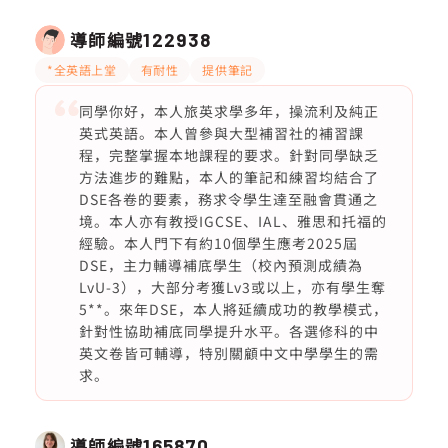
導師編號
122938
*全英語上堂
有耐性
提供筆記
同學你好，本人旅英求學多年，操流利及純正
英式英語。本人曾參與大型補習社的補習課
程，完整掌握本地課程的要求。針對同學缺乏
方法進步的難點，本人的筆記和練習均結合了
DSE各卷的要素，務求令學生達至融會貫通之
境。本人亦有教授IGCSE、IAL、雅思和托福的
經驗。本人門下有約10個學生應考2025屆
DSE，主力輔導補底學生（校內預測成績為
LvU-3），大部分考獲Lv3或以上，亦有學生奪
5**。來年DSE，本人將延續成功的教學模式，
針對性協助補底同學提升水平。各選修科的中
英文卷皆可輔導，特別關顧中文中學學生的需
求。
導師編號
165870