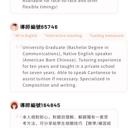
Available for face-to-face and offer
flexible timings!
導師編號
65746
*All in English
*Interactive teaching
*Guiding homework
University Graduate (Bachelor Degree in
Communications), Native English speaker
(American Born Chinese). Tutoring experience
for ten years and taught in a private school
for seven years. Able to speak Cantonese to
assist tuition if necessary. Specialized in
Composition and writing.
導師編號
164845
本人相對耐心，對題目理解、解題獨有一套思
考方法，可分享給學生相關技巧 【教學/補習經