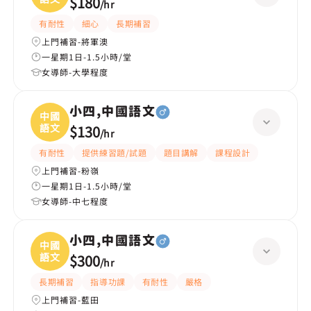
$180
/
hr
有耐性
細心
長期補習
上門補習-將軍澳
一星期1日-1.5小時/堂
女導師-大學程度
小四,中國語文
中國
語文
$130
/
hr
有耐性
提供練習題/試題
題目講解
課程設計
上門補習-粉嶺
一星期1日-1.5小時/堂
女導師-中七程度
小四,中國語文
中國
語文
$300
/
hr
長期補習
指導功課
有耐性
嚴格
上門補習-藍田