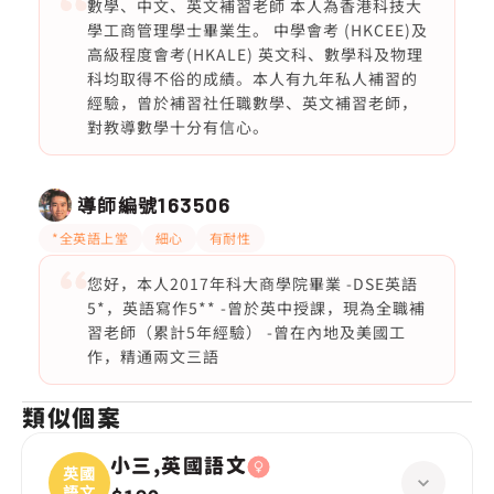
數學、中文、英文補習老師 本人為香港科技大
學工商管理學士畢業生。 中學會考 (HKCEE)及
高級程度會考(HKALE) 英文科、數學科及物理
科均取得不俗的成績。本人有九年私人補習的
經驗，曾於補習社任職數學、英文補習老師，
對教導數學十分有信心。
導師編號
163506
*全英語上堂
細心
有耐性
您好，本人2017年科大商學院畢業 -DSE英語
5*，英語寫作5** -曾於英中授課，現為全職補
習老師（累計5年經驗） -曾在內地及美國工
作，精通兩文三語
類似個案
小三,英國語文
英國
語文