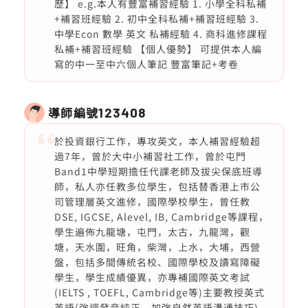
歷】 e.g.本人有豐富補習經驗 1. 小學全科私補
+補習班經驗 2. 初中全科私補+補習班經驗 3.
中學Econ 數學 英文 私補經驗 4. 商科進修課程
私補+補習班經驗 【個人優勢】 可提供本人編
寫的中一至中六個人筆記 豐富筆記+考卷
導師編號
123408
於投資銀行工作，專攻英文，本人補習經驗超
過7年，曾於大中小補習社工作，曾於屯門
Band1中學短期擔任代課老師及拔尖保底班導
師，私人亦任教多位學生，包括替香港上市公
司管理層英文進修，國際學校學生，曾任教
DSE, IGCSE, Alevel, IB, Cambridge等課程，
學生遍佈九龍塘，屯門，太古，九龍灣，觀
塘，天水圍，旺角，柴灣，上水，大埔，西營
盤，包括多間傳統名校、國際學校及讀寫障礙
學生，學生成績優異，亦專補國際英文考試
(IELTS , TOEFL, Cambridge等)主要教授英式
英語(強調發音純正，加強自然英語溝通技巧)，