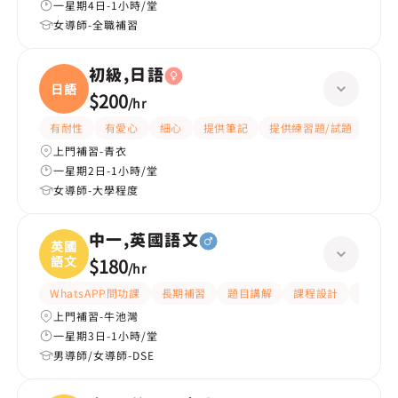
一星期4日-1小時/堂
女導師-全職補習
初級,日語
日語
$200
/
hr
有耐性
有愛心
細心
提供筆記
提供練習題/試題
課程
上門補習-青衣
一星期2日-1小時/堂
女導師-大學程度
中一,英國語文
英國
語文
$180
/
hr
WhatsAPP問功課
長期補習
題目講解
課程設計
指導功
上門補習-牛池灣
一星期3日-1小時/堂
男導師/女導師-DSE