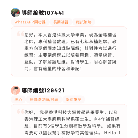
導師編號
107441
WhatsAPP問功課
長期補習
應試策略
您好，本人香港科技大學畢業，現為全職補習
老師，專科補習數理，已有七年私補經驗。教
學方向逐個課本知識點講解；針對性考試進行
練習；主要講解模式以培養興趣，適當練習，
互動，了解解題思維。對待學生，耐心解答疑
問，會有適量的練習和筆記！
導師編號
129421
細心
提供練習題/試題
提供筆記
你好， 我是香港科技大學數學系畢業生，以及
香港理工大學應用數學系碩士生。有4年補習經
驗，目前有3個學生分別補數學及科學。 如果有
需要可以搵我幫手補數學或其他理科。 Hello, I