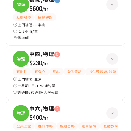
物理
$600
/
hr
互動教學
解題思路
上門補習-中半山
-1.5小時/堂
男導師
中四,物理
物理
$230
/
hr
有耐性
有愛心
細心
提供筆記
提供練習題/試題
指導
上門補習-北角
一星期1日-1.5小時/堂
男導師/女導師-大學程度
中六,物理
物理
$400
/
hr
全英上堂
應試策略
解題思路
題目講解
互動教學
有