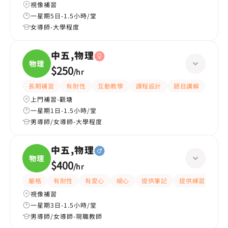
視像補習
一星期5日-1.5小時/堂
女導師-大學程度
中五,物理
物理
$250
/
hr
長期補習
有耐性
互動教學
課程設計
題目講解
提供
上門補習-觀塘
一星期1日-1.5小時/堂
男導師/女導師-大學程度
中五,物理
物理
$400
/
hr
嚴格
有耐性
有愛心
細心
提供筆記
提供練習題/試題
視像補習
一星期3日-1.5小時/堂
男導師/女導師-現職教師