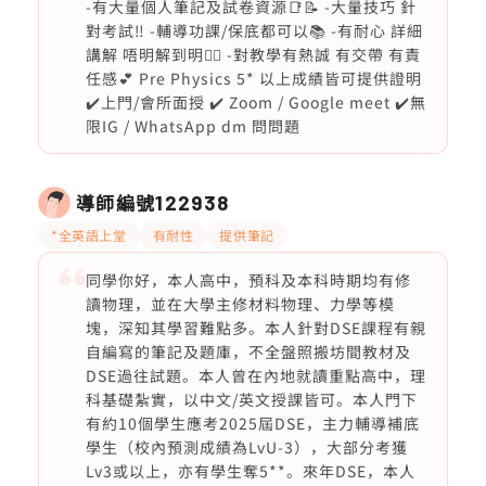
-有大量個人筆記及試卷資源📑📝 -大量技巧 針
對考試‼️ -輔導功課/保底都可以📚 -有耐心 詳細
講解 唔明解到明❤️‍🔥 -對教學有熱誠 有交帶 有責
任感💕 Pre Physics 5* 以上成績皆可提供證明
✔️上門/會所面授 ✔️ Zoom / Google meet ✔️無
限IG / WhatsApp dm 問問題
導師編號
122938
*全英語上堂
有耐性
提供筆記
同學你好，本人高中，預科及本科時期均有修
讀物理，並在大學主修材料物理、力學等模
塊，深知其學習難點多。本人針對DSE課程有親
自編寫的筆記及題庫，不全盤照搬坊間教材及
DSE過往試題。本人曾在內地就讀重點高中，理
科基礎紮實，以中文/英文授課皆可。本人門下
有約10個學生應考2025屆DSE，主力輔導補底
學生（校內預測成績為LvU-3），大部分考獲
Lv3或以上，亦有學生奪5**。來年DSE，本人