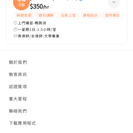
(IB
$350
/
hr
解題思路
題目講解
全英上堂
課程設計
提供筆記
有
上門補習-鴨脷洲
一星期1日-1.5小時/堂
男導師/女導師-大學畢業
關於我們
教育資訊
認證獎項
重大里程
聯絡我們
下載應用程式