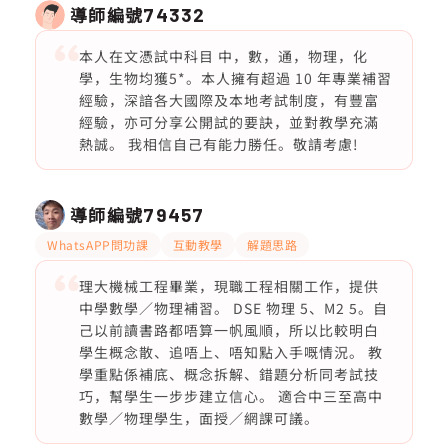
導師編號
74332
本人在文憑試中科目 中，數，通，物理，化
學，生物均獲5*。本人擁有超過 10 年專業補習
經驗，深諳各大國際及本地考試制度，有豐富
經驗，亦可分享公開試的要訣，並對教學充滿
熱誠。 我相信自己有能力勝任。敬請考慮!
導師編號
79457
WhatsAPP問功課
互動教學
解題思路
理大機械工程畢業，現職工程相關工作，提供
中學數學／物理補習。 DSE 物理 5、M2 5。自
己以前讀書路都唔算一帆風順，所以比較明白
學生概念散、追唔上、唔知點入手嘅情況。 教
學重點係補底、概念拆解、錯題分析同考試技
巧，幫學生一步步建立信心。 適合中三至高中
數學／物理學生，面授／網課可議。