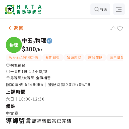
搜索
男-1名 中五,物理，將軍澳 補習推介
返回
中五,物理
物理
$300
/
hr
WhatsAPP問功課
長期補習
解題思路
應試策略
題目講解
視像補習
一星期1日-1.5小時/堂
男導師/女導師-全職補習
個案編號
｜登記時間
A349065
2026/05/19
上課時間
六日｜10:00-12:30
備註
中文卷
導師留言
該補習個案已完結