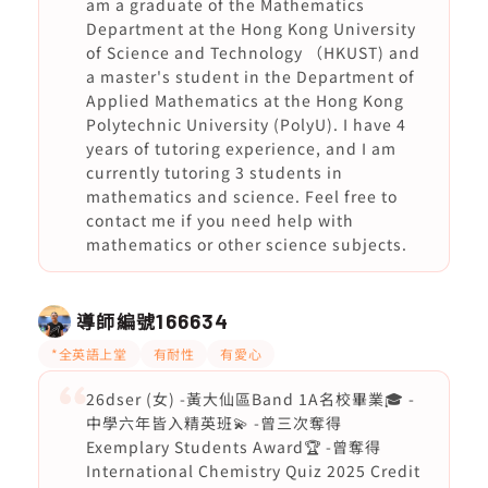
am a graduate of the Mathematics
Department at the Hong Kong University
of Science and Technology （HKUST) and
a master's student in the Department of
Applied Mathematics at the Hong Kong
Polytechnic University (PolyU). I have 4
years of tutoring experience, and I am
currently tutoring 3 students in
mathematics and science. Feel free to
contact me if you need help with
mathematics or other science subjects.
導師編號
166634
*全英語上堂
有耐性
有愛心
26dser (女) -黃大仙區Band 1A名校畢業🎓 -
中學六年皆入精英班💫 -曾三次奪得
Exemplary Students Award🏆 -曾奪得
International Chemistry Quiz 2025 Credit