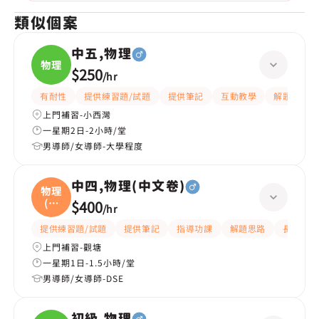
類似個案
中五,物理
物理
$250
/
hr
有耐性
提供練習題/試題
提供筆記
互動教學
解題思路
上門補習-小西灣
一星期2日-2小時/堂
男導師/女導師-大學程度
中四,物理(中文卷)
物理
(中
$400
/
hr
文
提供練習題/試題
提供筆記
指導功課
解題思路
長期補習
上門補習-觀塘
一星期1日-1.5小時/堂
男導師/女導師-DSE
初級,物理