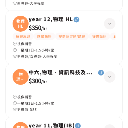
男導師-大學程度
year 12,物理 HL
物理
HL
$350
/
hr
解題思路
應試策略
提供練習題/試題
提供筆記
嚴格
視像補習
一星期1日-1.5小時/堂
男導師/女導師-大學程度
中六,物理、資訊科技及通訊（ICT）、
物
理、
$300
/
hr
資訊
視像補習
一星期3日-1.5小時/堂
男導師-DSE
year 11,物理(IB)
物理