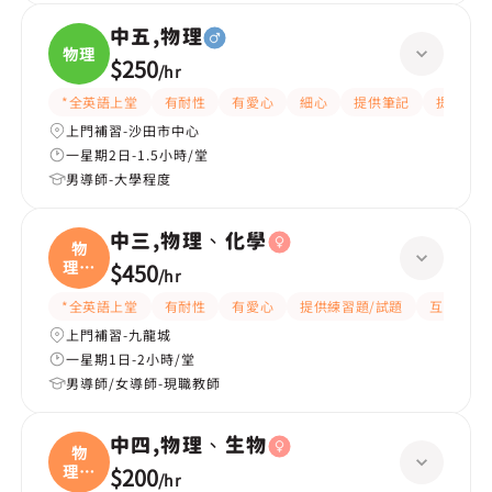
中五,物理
物理
$250
/
hr
*全英語上堂
有耐性
有愛心
細心
提供筆記
提供練習
上門補習-沙田市中心
一星期2日-1.5小時/堂
男導師-大學程度
中三,物理、化學
物
理、
$450
/
hr
化學
*全英語上堂
有耐性
有愛心
提供練習題/試題
互動教學
上門補習-九龍城
一星期1日-2小時/堂
男導師/女導師-現職教師
中四,物理、生物
物
理、
$200
/
hr
生物