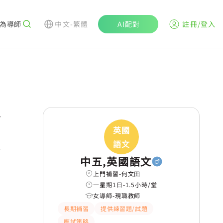
為導師
中文-繁體
AI配對
註冊/登入
r
英國
語文
中五,英國語文
上門補習-何文田
一星期1日-1.5小時/堂
女導師-現職教師
長期補習
提供練習題/試題
應試策略