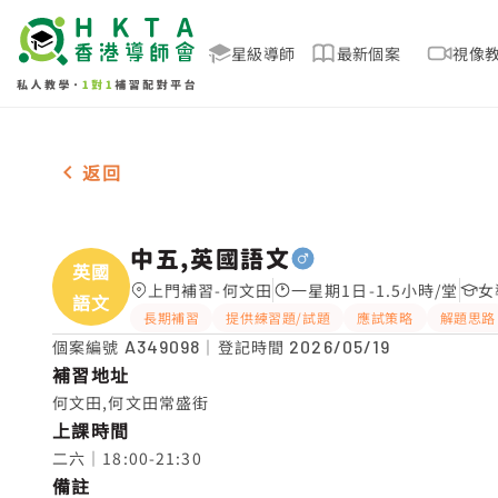
星級導師
最新個案
視像
男-1名 中五,英國語文，何文田 補習推介
返回
中五,英國語文
英國
上門補習-何文田
一星期1日-1.5小時/堂
女
語文
長期補習
提供練習題/試題
應試策略
解題思路
個案編號
A349098
｜登記時間
2026/05/19
補習地址
何文田,何文田常盛街
上課時間
二六｜18:00-21:30
備註