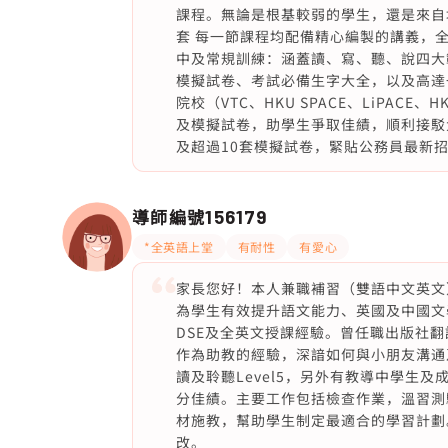
課程。無論是根基較弱的學生，還是來自
套 每一節課程均配備精心編製的講義，
中及常規訓練：涵蓋讀、寫、聽、說四大
模擬試卷、考試必備生字大全，以及高達
院校（VTC、HKU SPACE、LiPA
及模擬試卷，助學生爭取佳績，順利接駁大
及超過10套模擬試卷，緊貼公務員最新
導師編號
156179
*全英語上堂
有耐性
有愛心
家長您好！本人兼職補習（雙語中文英文
為學生有效提升語文能力、英國及中國文
DSE及全英文授課經驗。曾任職出版社
作為助教的經驗，深諳如何與小朋友溝通及鼓
讀及聆聽Level5，另外有教導中學生及成人IE
分佳績。主要工作包括檢查作業，溫習測
材施教，幫助學生制定最適合的學習計劃
改。