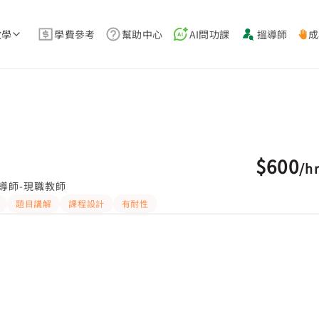
教學
學費參考
幫助中心
AI問功課
搵導師
成
$600
/
h
導師-現職教師
題目講解
課程設計
有耐性