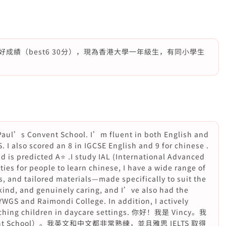
成績（best6 30分），現為香港大學一年級生，有同小學生
 Paul’s Convent School. I’m fluent in both English and
. I also scored an 8 in IGCSE English and 9 for chinese .
 is predicted A⭐️ .I study IAL (International Advanced
ties for people to learn chinese, I have a wide range of
, and tailored materials—made specifically to suit the
kind, and genuinely caring, and I’ve also had the
YWGS and Raimondi College. In addition, I actively
teaching children in daycare settings. 你好！我是 Vincy。我
ent School）。我英文和中文都非常熟練，並且雅思 IELTS 取得