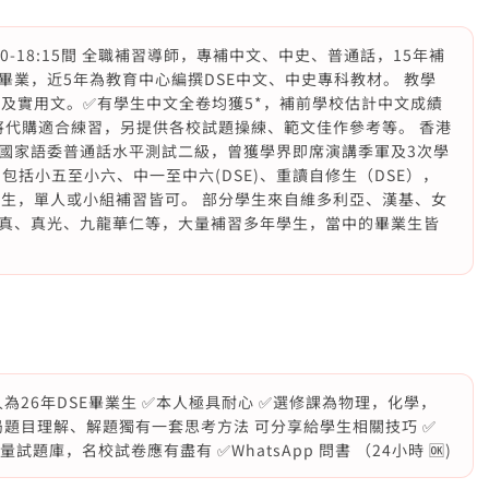
6:00-18:15間 全職補習導師，專補中文、中史、普通話，15年補
業，近5年為教育中心編撰DSE中文、中史專科教材。 教學
文及實用文。✅有學生中文全卷均獲5*，補前學校估計中文成績
將代購適合練習，另提供各校試題操練、範文佳作參考等。 香港
C，國家語委普通話水平測試二級，曾獲學界即席演講季軍及3次學
包括小五至小六、中一至中六(DSE)、重讀自修生（DSE），
文A卷)學生，單人或小組補習皆可。 部分學生來自維多利亞、漢基、女
真、真光、九龍華仁等，大量補習多年學生，當中的畢業生皆
為26年DSE畢業生 ✅本人極具耐心 ✅選修課為物理，化學，
局題目理解、解題獨有一套思考方法 可分享給學生相關技巧 ✅
題庫，名校試卷應有盡有 ✅WhatsApp 問書 （24小時 🆗)