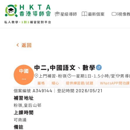
星級導師
最新個案
視像
男-1名 中二,中國語文、數學，粉嶺 補習推介
返回
中二,中國語文、數學
中國
上門補習-粉嶺
一星期1日-1.5小時/堂
男導
語
嚴格
細心
提供練習題/試題
WhatsAPP問功課
文、
個案編號
A349144
｜登記時間
2026/05/21
補習地址
粉嶺,皇后山邨
上課時間
可商議
備註