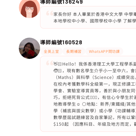
導師編號
136249
家長你好 本人畢業於香港中文大學 中學畢
本地學校中小學、國際學校中小學 了解
導師編號
160528
全英上堂
長期補習
WhatsAPP問功課
👋🏻Hello！我係香港理工大學工程學系
🧒🏻，現有數名學生介乎小一至中六，會
（Maths）與科學（Science）成績突出
在校內考獲數學科全級第一，現正修讀工
學會、實驗室導賞員等，善於與小朋友同青少
巧，拒絕死背公式🙅🏻‍♀️，有信心令學
地教導學生☺️ ⚪️地點：新界/東鐵綫/其
學（補底與拔尖數學）或小學（功課輔導
數學歷屆試題練習及自家筆記，所有以鞏固
$150起 （因應科目、年級及地方而定，