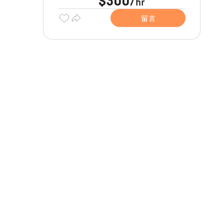
$300
hr
/
留言