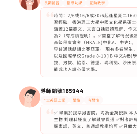
長期補習
指導功課
互動教學
時間：2/6或16/6或30/6起逢星期二1
習經驗。香港理工大學中國文化學系碩士畢
涵蓋12篇範文、文言白話閱讀理解、作
為2（有成績證明）。✅首堂了解情況後
高級程度會考（HKALE)中化A、中史
界普通話朗誦比賽亞軍。 現有多名學生，
以及國際學校Grade 8-10(IB 中
拔、男拔、協恩、德望、瑪利諾、沙田崇
能成功入讀心儀大學。
導師編號
165944
*全英語上堂
嚴格
有耐性
✅ 畢業於拔萃男書院，均為全英授課 本人
生物 對理科極度了解融會貫通 ✅對考評
廣東話，英文，普通話教學均可 ✅具備大量試