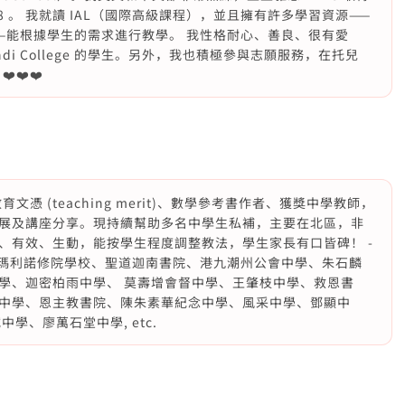
了 8 。 我就讀 IAL（國際高級課程），並且擁有許多學習資源——
—能根據學生的需求進行教學。 我性格耐心、善良、很有愛
ondi College 的學生。另外，我也積極參與志願服務，在托兒
️❤️❤️
憑 (teaching merit)、數學參考書作者、獲獎中學教師，
展及講座分享。現持續幫助多名中學生私補，主要在北區，非
、有效、生動，能按學生程度調整教法，學生家長有口皆碑！ -
仁書院、瑪利諾修院學校、聖道迦南書院、港九潮州公會中學、朱石麟
學、迦密柏雨中學、 莫壽增會督中學、王肇枝中學、救恩書
中學、恩主教書院、陳朱素華紀念中學、風采中學、鄧顯中
學、廖萬石堂中學, etc.