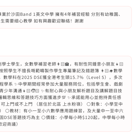
業於沙田Band 1英文中學 擁有4年補習經驗 分別有幼稚園、
學生需要細心教學 如有興趣歡迎聯絡！謝謝
副學士學生，女數學補習老師👩🏻‍🏫，有耐性同鍾意小朋友👧🏻
按照學生不擅長嘅範疇製作學生專屬筆記及錯題簿 👩🏻‍🎓數學
，數學科在2025 DSE獲全港考生頭15.7%（Level 5），多次
程學系 ✨中學期間經常參加大量服務岡位，包括學生會、戲劇
年溝通👧🏻🧒🏻 ✨有耐心與小朋友解析題目及講解題目技
生於邏輯思維和答題技巧方面獲進步💯 ✨承諾能用心並抱持責任感
他 可上門或不上門 （居住於北區 上水粉嶺） ⚪️對象：小學至中
） ⚪️教材：有小一至小六數學應用題練習，及大量中一至中六
DSE答題技巧為主 ⚪️價錢：小學每小時$120起，中學每小時
歡迎商議）