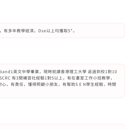
有多年教學經濟。Dse以上均獲取5*。
and1英文中學畢業，現時就讀香港理工大學 返過到校1對10
CRC 有3間補習社經驗1對5以上，有在畫室工作小班教學，
學生 有耐心，有責任，懂得照顧小朋友，有幫助S E N學生經驗，時間