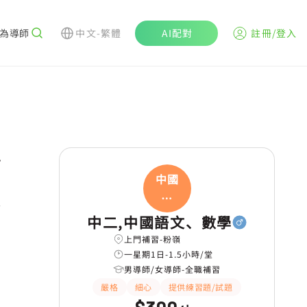
為導師
中文-繁體
AI配對
註冊/登入
r
中國
語
學
文、
中二,中國語文、數學
上門補習-粉嶺
一星期1日-1.5小時/堂
男導師/女導師-全職補習
嚴格
細心
提供練習題/試題