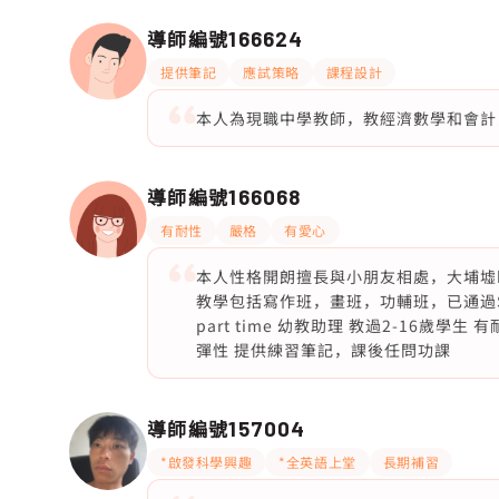
導師編號
166624
提供筆記
應試策略
課程設計
本人為現職中學教師，教經濟數學和會計，
導師編號
166068
有耐性
嚴格
有愛心
本人性格開朗擅長與小朋友相處，大埔墟b
教學包括寫作班，畫班，功輔班，已通過S
part time 幼教助理 教過2-16歲
彈性 提供練習筆記，課後任問功課
導師編號
157004
*啟發科學興趣
*全英語上堂
長期補習