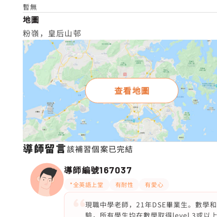
暫無
地圖
粉嶺，皇后山邨
查看地圖
導師留言
該補習個案已完結
導師編號
167037
*全英語上堂
有耐性
有愛心
現職中學老師，21年DSE畢業生。數學和M
驗，所有學生均在數學取得level 3或以