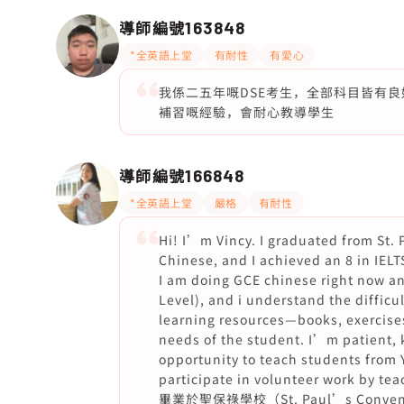
導師編號
163848
*全英語上堂
有耐性
有愛心
我係二五年嘅DSE考生，全部科目皆有良好
補習嘅經驗，會耐心教導學生
導師編號
166848
*全英語上堂
嚴格
有耐性
Hi! I’m Vincy. I graduated from St.
Chinese, and I achieved an 8 in IELTS
I am doing GCE chinese right now and
Level), and i understand the difficul
learning resources—books, exercises
needs of the student. I’m patient, 
opportunity to teach students from 
participate in volunteer work by 
畢業於聖保祿學校（St. Paul’s Conv