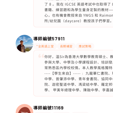
了 8 。我在 IGCSE 英語考試中也取得
書籍、練習題和為學生量身定製的教材—
心，也有機會教授來自 YWGS 和 Raim
所/幼兒園（daycare）教授孩子們學習。❤
導師編號
57911
*全英語上堂
長期補習
應試策略
你好，温Sir為香港大學數學教育碩士、教育文
參與大學、中學及小學課程設計、培訓發
常熟悉區內學校校情。本人教學風格獨特
----【學生來自】-----﹕ 九龍華
中學、曾肇添中學、青年會書院、協同中
院、迦密聖道中學、馮梁結中學、羅定邦
學、 甲寅年總理中學、陳融中學、李嘉誠中
導師編號
11169