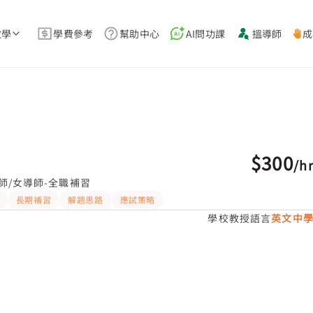
教學
學費參考
幫助中心
AI問功課
搵導師
成
$300
/
h
師/女導師-全職補習
長期補習
解題思路
應試策略
學校教授語言
英文中