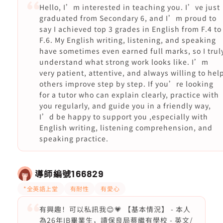
Hello, I’m interested in teaching you. I’ve just
graduated from Secondary 6, and I’m proud to
say I achieved top 3 grades in English from F.4 to
F.6. My English writing, listening, and speaking
have sometimes even earned full marks, so I trul
understand what strong work looks like. I’m
very patient, attentive, and always willing to hel
others improve step by step. If you’re looking
for a tutor who can explain clearly, practice with
you regularly, and guide you in a friendly way,
I’d be happy to support you ,especially with
English writing, listening comprehension, and
speaking practice.
導師編號
166829
*全英語上堂
有耐性
有愛心
有興趣！可以私訊我😊💗 【基本情況】 - 本人
為26年IB畢業生，讀保良局蔡繼有學校 - 英文/