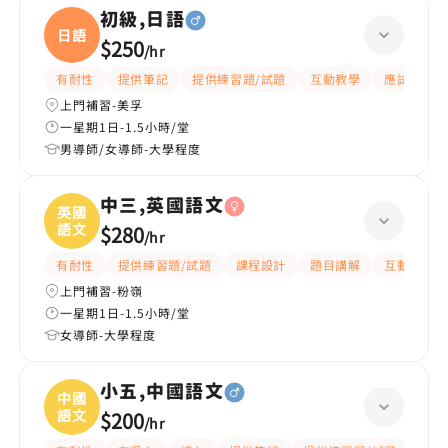
初級,日語
日語
$250
/
hr
有耐性
提供筆記
提供練習題/試題
互動教學
應試策略
上門補習-美孚
一星期1日-1.5小時/堂
男導師/女導師-大學程度
中三,英國語文
英國
語文
$280
/
hr
有耐性
提供練習題/試題
課程設計
題目講解
互動教學
上門補習-粉嶺
一星期1日-1.5小時/堂
女導師-大學程度
小五,中國語文
中國
語文
$200
/
hr