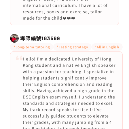
international curriculum. I have a lot of
resources, books and exercise, tailor
made for the child❤️❤️❤️
導師編號
163569
*Long-term tutoring
*Testing strategy
*All in English
Hello! I'm a dedicated University of Hong
Kong student and a native English speaker
with a passion for teaching. I specialize in
helping students significantly improve
their English comprehension and reading
skills. Having achieved a high grade in the
DSE English exam myself, I understand the
standards and strategies needed to excel.
My track record speaks for itself: I've
successfully guided students to elevate
their grades, with many jumping from a 4
to a 5 or higher. Let's work together to