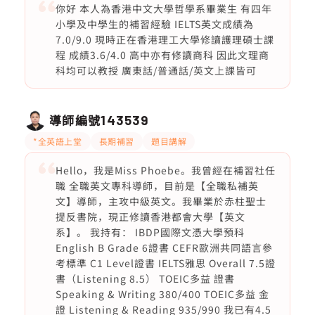
你好 本人為香港中文大學哲學系畢業生 有四年
小學及中學生的補習經驗 IELTS英文成績為
7.0/9.0 現時正在香港理工大學修讀護理碩士課
程 成績3.6/4.0 高中亦有修讀商科 因此文理商
科均可以教授 廣東話/普通話/英文上課皆可
導師編號
143539
*全英語上堂
長期補習
題目講解
Hello，我是Miss Phoebe。我曾經在補習社任
職 全職英文專科導師，目前是【全職私補英
文】導師，主攻中級英文。我畢業於赤柱聖士
提反書院，現正修讀香港都會大學【英文
系】。 我持有： IBDP國際文憑大學預科
English B Grade 6證書 CEFR歐洲共同語言參
考標準 C1 Level證書 IELTS雅思 Overall 7.5證
書（Listening 8.5） TOEIC多益 證書
Speaking & Writing 380/400 TOEIC多益 金
證 Listening & Reading 935/990 我已有4.5