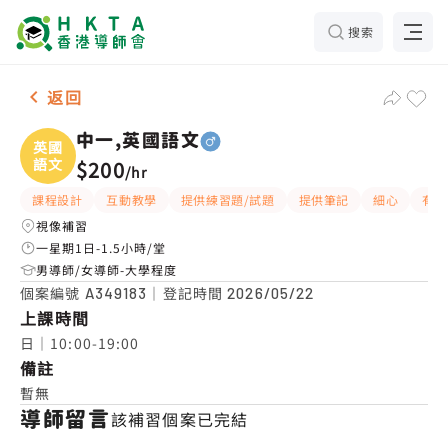
搜索
男-1名 中一,英國語文，屯門 補習推介
返回
中一,英國語文
英國
語文
$200
/
hr
課程設計
互動教學
提供練習題/試題
提供筆記
細心
有愛
視像補習
一星期1日-1.5小時/堂
男導師/女導師-大學程度
個案編號
｜登記時間
A349183
2026/05/22
上課時間
日｜10:00-19:00
備註
暫無
導師留言
該補習個案已完結