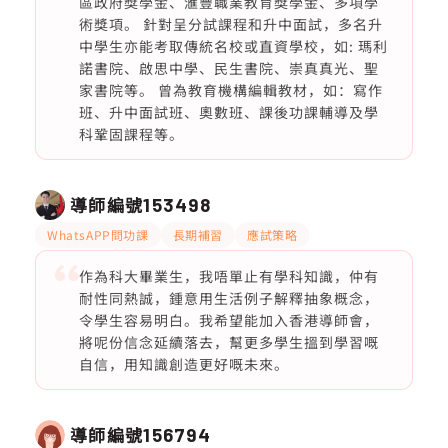
區政府獎學金、滙豐職業教育獎學金、多項學
術獎項。 針對呈分試課程和升中面試，多名升
中學生亦能考取傳統名校或直資學校，如: 瑪利
諾書院、啟思中學、民生書院、崇真真光、聖
家書院等。 曾為教育機構編輯教材，如：寫作
班、升中面試班、奧數班、課後功課輔導及學
科鞏固課程等。
導師編號
153498
WhatsAPP問功課
長期補習
應試策略
作為科大畢業生，我唔單止有學科知識，仲有
耐性同熱誠，鍾意用生活例子解釋抽象概念，
令學生容易明白。我希望能加入香港導師會，
將呢份信念延續落去，幫更多學生搵到學習嘅
自信，用知識創造更好嘅未來。
導師編號
156794