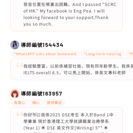
發音位置在哪裏出困難。And I passed "SCRC
of HK." My facebook is Eng Pea. I will
looking forward to your support.Thank
you so much.
導師編號
154434
*WhatsAPP asks about homework
*Long-term tutoring
*P
我經驗豐富，以前係補習社做，現有同年齡學生。我係英文
IELTS overall 8.5，可以馬上開始，係英文專科老師
導師編號
163957
有愛心
細心
提供筆記
你好👋🏻我係2025 DSE考生 本人於Band 1中
學畢業 現於香港理工大學就讀職業治療學系
(Year 1) 🌟 DSE 英文作文(Writing) 5** 🌟