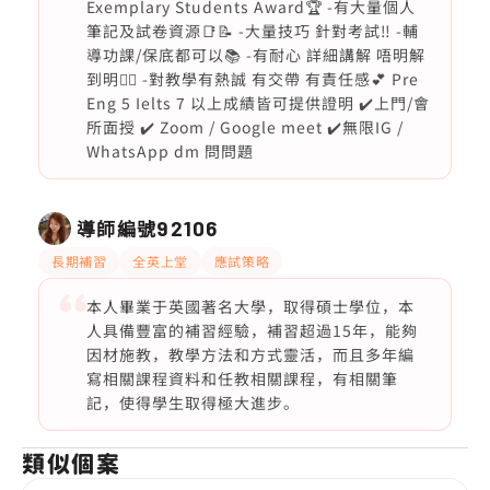
Exemplary Students Award🏆 -有大量個人
筆記及試卷資源📑📝 -大量技巧 針對考試‼️ -輔
導功課/保底都可以📚 -有耐心 詳細講解 唔明解
到明❤️‍🔥 -對教學有熱誠 有交帶 有責任感💕 Pre
Eng 5 Ielts 7 以上成績皆可提供證明 ✔️上門/會
所面授 ✔️ Zoom / Google meet ✔️無限IG /
WhatsApp dm 問問題
導師編號
92106
長期補習
全英上堂
應試策略
本人畢業于英國著名大學，取得碩士學位，本
人具備豐富的補習經驗，補習超過15年，能夠
因材施教，教學方法和方式靈活，而且多年編
寫相關課程資料和任教相關課程，有相關筆
記，使得學生取得極大進步。
類似個案