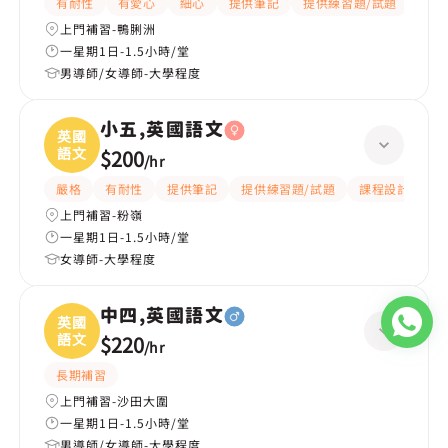
有耐性
有愛心
細心
提供筆記
提供練習題/試題
題目
上門補習-鴨脷洲
一星期1日-1.5小時/堂
男導師/女導師-大學程度
小五,英國語文
英國
語文
$200
/
hr
嚴格
有耐性
提供筆記
提供練習題/試題
課程設計
應
上門補習-粉嶺
一星期1日-1.5小時/堂
女導師-大學程度
中四,英國語文
英國
語文
$220
/
hr
長期補習
上門補習-沙田大圍
一星期1日-1.5小時/堂
男導師/女導師-大學程度