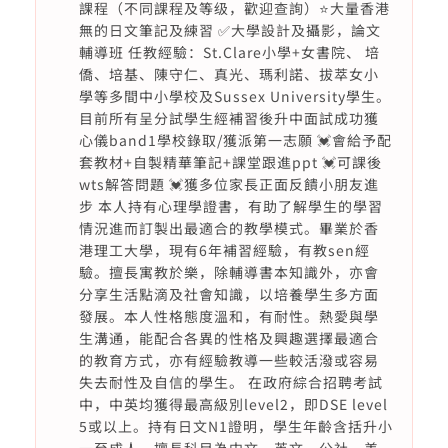
課程（不同課程及等级，歡迎查詢）⭐️大量香港
無的日文筆記及練習 ✅大學設計及攝影，論文
輔導班 任教經驗：St.Clare小學+女書院、 培
僑、培基、陳守仁、真光、瑪利諾、拔萃女小
學等多間中小學校及Sussex University學生。
目前所有呈分試學生經補習後升中面試成功獲
心儀band1學校錄取/獲派第一志願 💓會給予配
套教材+自製精華筆記+課堂跟進ppt 💓可課後
wts解答問題 💓獲多位家長正面反饋小朋友進
步 本人持有心理學證書，有助了解學生的學習
情況進而訂製出最適合的教學模式。畢業於香
港理工大學，現有6年補習經驗，有教sen經
驗。擅長寓教於樂，除輔導書本知識外，亦會
分享生活點滴及社會知識，以培養學生多方面
發展。本人性格態度溫和，有耐性。熱愛與學
生溝通，能配合各異的性格及興趣選擇最適合
的教育方式，亦有經驗教導一些較活潑或容易
失去耐性及自信的學生。 在政府綜合招聘考試
中，中英均獲得最高級別level2，即DSE level
5或以上。持有日文N1證明，學生年齡含括升小