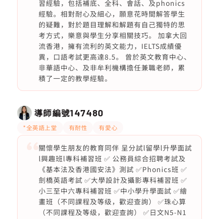
習經驗，包括補底、全科、會話、及phonics
經驗。相對耐心及細心，願意花時間解答學生
的疑難，對於題目理解和解題有自己獨特的思
考方式，樂意與學生分享相關技巧。 加拿大回
流香港，擁有流利的英文能力，IELTS成績優
異，口語考試更高達8.5。 曾於英文教育中心、
非華語中心、及非牟利機構擔任兼職老師，累
積了一定的教學經驗。
導師編號
147480
*全英語上堂
有耐性
有愛心
關懷學生朋友的教育同伴 ️呈分試l留學l升學面試
l興趣班l專科補習班 ✅ 公務員綜合招聘考試及
《基本法及香港國安法》測試 ✅Phonics班 ✅
劍橋英語考試 ✅大學設計及攝影專科補習班 ✅
小三至中六專科補習班 ✅中小學升學面試 ✅繪
畫班（不同課程及等级，歡迎查詢） ✅珠心算
（不同課程及等级，歡迎查詢） ✅日文N5-N1