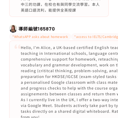
中三的功課，在校也有與同學交流學習。本人
英語口語流利，能提供全英授課
導師編號
165870
*WhatsAPP asks about homework
*access to IELTS/Cambridg
Hello, I'm Alice, a UK-based certified English te
teaching in International schools, language centr
comprehensive support for homework, reteaching 
vocabulary and grammar development, work on t
reading (crititcal thinking, problem-solving, ana
preparation for HKDSE/IGCSE (exam-styled tasks +
a personalised Google classroom with class mate
and progress checks to help with the course organ
assignements between classes and return them w
As I currently live in the UK, I offer a two-way in
via Google Meet. Students actively take part by t
tasks directly on a shared digital whiteboard. R
from you!