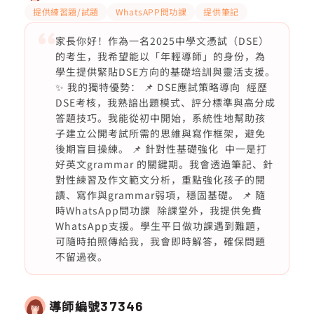
提供練習題/試題
WhatsAPP問功課
提供筆記
家長你好！作為一名2025中學文憑試（DSE）
的考生，我希望能以「年輕導師」的身份，為
學生提供緊貼DSE方向的基礎培訓與靈活支援。
✨ 我的獨特優勢： 📌 DSE應試策略導向 經歷
DSE考核，我熟諳出題模式、評分標準與高分成
答題技巧。我能從初中開始，系統性地幫助孩
子建立公開考試所需的思維與寫作框架，避免
後期盲目操練。 📌 針對性基礎強化 中一是打
好英文grammar 的關鍵期。我會透過筆記、針
對性練習及作文範文分析，重點強化孩子的閱
讀、寫作與grammar弱項，穩固基礎。 📌 隨
時WhatsApp問功課 除課堂外，我提供免費
WhatsApp支援。學生平日做功課遇到難題，
可隨時拍照傳給我，我會即時解答，確保問題
不留過夜。
導師編號
37346