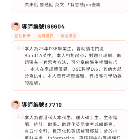
廣東話 普通話 英文 📍有意請pm查詢
導師編號
166604
互動教學
題目講解
解題思路
本人為25年DSE畢業生，曾就讀屯門區
Band1A英中，本人相對耐心，對題目理解、解
題獨有一套思考方法，可分享給學生相關技巧
。 本人在學成績優異，DSE數學Lv5，其他大部
分為Lv4 。本人曾有補習經驗，有指導同學功課
的經驗。
導師編號
37710
本人為香港科大本科生、理大碩士生，主修電
腦、統計、數學。數理化英語會考成績優良，
有五年全科、數理化和英語補習經驗，曾於小
童群益會、Informatics、再培訓中心等機構任