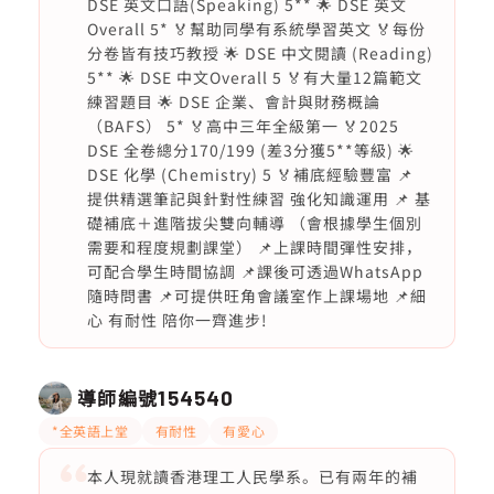
DSE 英文口語(Speaking) 5** 🌟 DSE 英文
Overall 5* 🏅幫助同學有系統學習英文 🏅每份
分卷皆有技巧教授 🌟 DSE 中文閱讀 (Reading)
5** 🌟 DSE 中文Overall 5 🏅有大量12篇範文
練習題目 🌟 DSE 企業、會計與財務概論
（BAFS） 5* 🏅高中三年全級第一 🏅2025
DSE 全卷總分170/199 (差3分獲5**等級) 🌟
DSE 化學 (Chemistry) 5 🏅補底經驗豐富 📌
提供精選筆記與針對性練習 強化知識運用 📌 基
礎補底＋進階拔尖雙向輔導 （會根據學生個別
需要和程度規劃課堂） 📌上課時間彈性安排，
可配合學生時間協調 📌課後可透過WhatsApp
隨時問書 📌可提供旺角會議室作上課場地 📌細
心 有耐性 陪你一齊進步!
導師編號
154540
*全英語上堂
有耐性
有愛心
本人現就讀香港理工人民學系。已有兩年的補