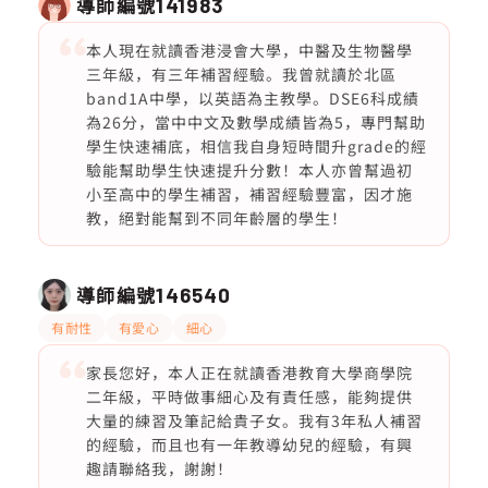
導師編號
141983
本人現在就讀香港浸會大學，中醫及生物醫學
三年級，有三年補習經驗。我曾就讀於北區
band1A中學，以英語為主教學。DSE6科成績
為26分，當中中文及數學成績皆為5，專門幫助
學生快速補底，相信我自身短時間升grade的經
驗能幫助學生快速提升分數！本人亦曾幫過初
小至高中的學生補習，補習經驗豐富，因才施
教，絕對能幫到不同年齡層的學生！
導師編號
146540
有耐性
有愛心
細心
家長您好，本人正在就讀香港教育大學商學院
二年級，平時做事細心及有責任感，能夠提供
大量的練習及筆記給貴子女。我有3年私人補習
的經驗，而且也有一年教導幼兒的經驗，有興
趣請聯絡我，謝謝！