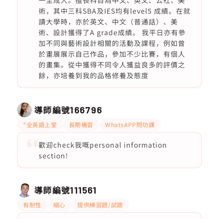
一至成人。擅長科目為中文、英文、公社、美
術，其中三科SBA及IES均有level5 成績。在就
讀大學時，亦於英文、中文（普通話）、美
術、設計獲得了A grade成績。 我平日亦有參
加不同與藝術設計相關的活動及課程，例如曾
於畫展展示自己作品，參加不少比賽，有個人
的畫集。從中獲得不同令人獲益良多的評價之
餘，亦培養到我的品格修養及態度
導師編號
166796
*全英語上堂
長期補習
WhatsAPP問功課
歡迎check我嘅personal information
section!
導師編號
111561
有耐性
細心
提供練習題/試題