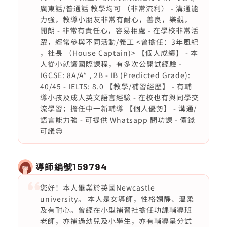
廣東話/普通話 教學均可 （非常流利） - 溝通能
力強，教導小朋友非常有耐心，善良，樂觀，
開朗 - 非常有責任心，容易相處 - 在學校非常活
躍，經常參與不同活動/義工 <曾擔任：3年風紀
，社長 （House Captain)> 【個人成績】 - 本
人從小就讀國際課程，有多次公開試經驗 -
IGCSE: 8A/A* , 2B - IB (Predicted Grade):
40/45 - IELTS: 8.0 【教學/補習經歷】 - 有輔
導小孩及成人英文語言經驗 - 在校也有與同學交
流學習；擔任中一新輔導 【個人優勢】 - 溝通/
語言能力強 - 可提供 Whatsapp 問功課 - 價錢
可議😊
導師編號
159794
您好！本人畢業於英國Newcastle
university。 本人是女導師，性格嫻靜、溫柔
及有耐心。曾經在小型補習社擔任功課輔導班
老師，亦補過幼兒及小學生，亦有輔導呈分試