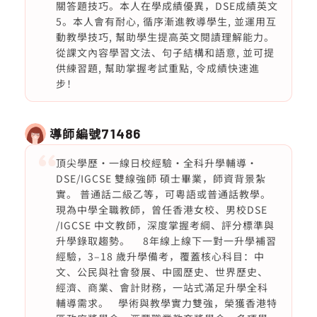
關答題技巧。本人在學成績優異，DSE成績英文
5。本人會有耐心, 循序漸進教導學生, 並運用互
動教學技巧, 幫助學生提高英文閱謮理解能力。
從課文內容學習文法、句子結構和語意, 並可提
供練習題, 幫助掌握考試重點, 令成績快速進
步！
導師編號
71486
頂尖學歷・一線日校經驗・全科升學輔導・
DSE/IGCSE 雙線強師 碩士畢業，師資背景紮
實。 普通話二級乙等，可粵語或普通話教學。
現為中學全職教師，曾任香港女校、男校DSE
/IGCSE 中文教師，深度掌握考綱、評分標準與
升學錄取趨勢。 8年線上線下一對一升學補習
經驗，3–18 歲升學備考，覆蓋核心科目：中
文、公民與社會發展、中國歷史、世界歷史、
經濟、商業、會計財務，一站式滿足升學全科
輔導需求。 學術與教學實力雙強，榮獲香港特