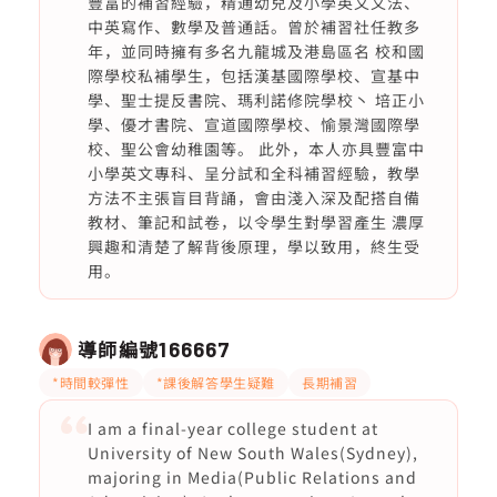
豐富的補習經驗，精通幼兒及小學英文文法、
中英寫作、數學及普通話。曾於補習社任教多
年，並同時擁有多名九龍城及港島區名 校和國
際學校私補學生，包括漢基國際學校、宣基中
學、聖士提反書院、瑪利諾修院學校丶 培正小
學、優才書院、宣道國際學校、愉景灣國際學
校、聖公會幼稚園等。 此外，本人亦具豐富中
小學英文專科、呈分試和全科補習經驗，教學
方法不主張盲目背誦，會由淺入深及配搭自備
教材、筆記和試卷，以令學生對學習產生 濃厚
興趣和清楚了解背後原理，學以致用，終生受
用。
導師編號
166667
*時間較彈性
*課後解答學生疑難
長期補習
I am a final-year college student at
University of New South Wales(Sydney),
majoring in Media(Public Relations and