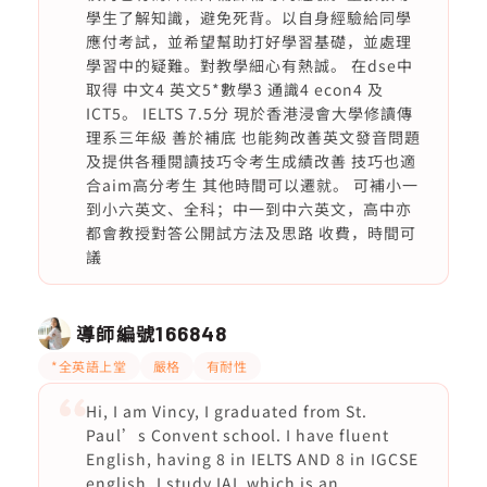
學生了解知識，避免死背。以自身經驗給同學
應付考試，並希望幫助打好學習基礎，並處理
學習中的疑難。對教學細心有熱誠。 在dse中
取得 中文4 英文5*數學3 通識4 econ4 及
ICT5。 IELTS 7.5分 現於香港浸會大學修讀傳
理系三年級 善於補底 也能夠改善英文發音問題
及提供各種閱讀技巧令考生成績改善 技巧也適
合aim高分考生 其他時間可以遷就。 可補小一
到小六英文、全科；中一到中六英文，高中亦
都會教授對答公開試方法及思路 收費，時間可
議
導師編號
166848
*全英語上堂
嚴格
有耐性
Hi, I am Vincy, I graduated from St.
Paul’s Convent school. I have fluent
English, having 8 in IELTS AND 8 in IGCSE
english. I study IAL which is an