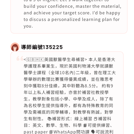
build your confidence, master the material,
and achieve your target score. I'd be happy
to discuss a personalized learning plan for
you.
導師編號
135225
<🇬🇧🇭🇰英國獸醫學生尋補習> 本人是香港大
學護理系畢業生，現於英國利物浦大學就讀獸
醫學士課程（全球10名內)二年級，曾在理工大
學舉辦的數理比賽獲得優異成績，並在雅思考
刻中獲取8分佳績，其中聆聽為8.5分。 約有9
年以上私人補習經驗，亦曾於補習社教授學
生，教學對象包括小學、中學及成人，除了有
為名校學生提供指導外，都有為特殊教育的同
學及需補底的同學輔導，對教學有熱誠，對學
生有耐性。 📚補習形式：線上補習 📕補習科
目：英文、數學、生物、科學 📙可提供練習、
past paper 📘WhatsApp問功課 🗣️可說流利