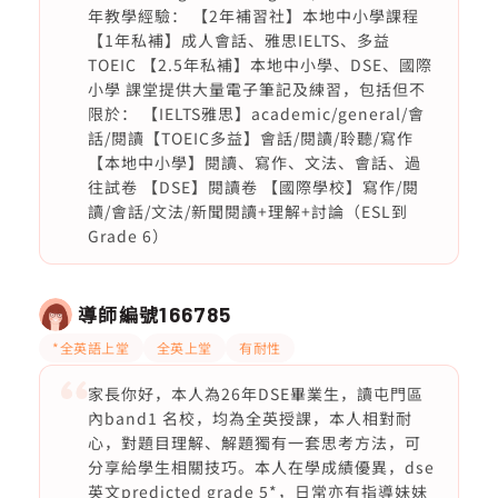
年教學經驗： 【2年補習社】本地中小學課程
【1年私補】成人會話、雅思IELTS、多益
TOEIC 【2.5年私補】本地中小學、DSE、國際
小學 課堂提供大量電子筆記及練習，包括但不
限於： 【IELTS雅思】academic/general/會
話/閱讀【TOEIC多益】會話/閱讀/聆聽/寫作
【本地中小學】閱讀、寫作、文法、會話、過
往試卷 【DSE】閱讀卷 【國際學校】寫作/閱
讀/會話/文法/新聞閱讀+理解+討論（ESL到
Grade 6）
導師編號
166785
*全英語上堂
全英上堂
有耐性
家長你好，本人為26年DSE畢業生，讀屯門區
內band1 名校，均為全英授課，本人相對耐
心，對題目理解、解題獨有一套思考方法，可
分享給學生相關技巧。本人在學成績優異，dse
英文predicted grade 5*，日常亦有指導妹妹