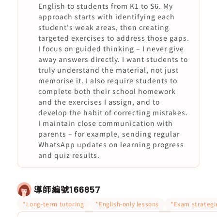
English to students from K1 to S6. My
approach starts with identifying each
student's weak areas, then creating
targeted exercises to address those gaps.
I focus on guided thinking – I never give
away answers directly. I want students to
truly understand the material, not just
memorise it. I also require students to
complete both their school homework
and the exercises I assign, and to
develop the habit of correcting mistakes.
I maintain close communication with
parents – for example, sending regular
WhatsApp updates on learning progress
and quiz results.
導師編號
166857
*Long-term tutoring
*English-only lessons
*Exam strategi