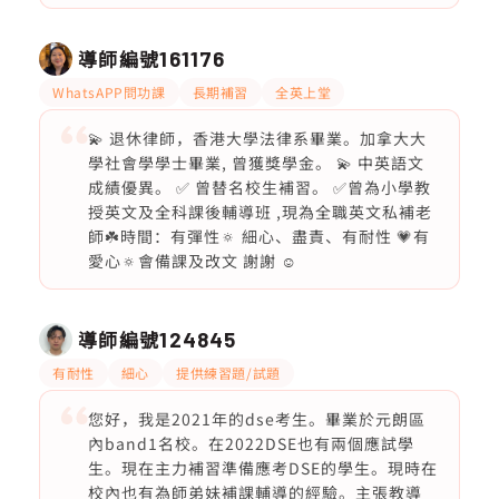
導師編號
161176
WhatsAPP問功課
長期補習
全英上堂
💫 退休律師，香港大學法律系畢業。加拿大大
學社會學學士畢業, 曾獲獎學金。 💫 中英語文
成績優異。 ✅ 曾替名校生補習。 ✅曾為小學教
授英文及全科課後輔導班 ,現為全職英文私補老
師☘️時間：有彈性🔅 細心、盡責、有耐性 💗有
愛心🔅會備課及改文 謝謝 ☺️
導師編號
124845
有耐性
細心
提供練習題/試題
您好，我是2021年的dse考生。畢業於元朗區
內band1名校。在2022DSE也有兩個應試學
生。現在主力補習準備應考DSE的學生。現時在
校內也有為師弟妹補課輔導的經驗。主張教導