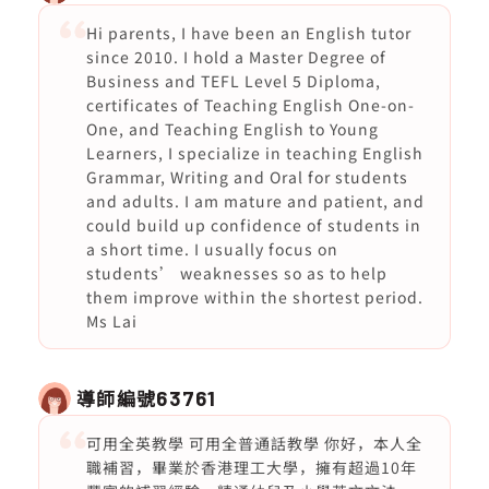
Hi parents, I have been an English tutor
since 2010. I hold a Master Degree of
Business and TEFL Level 5 Diploma,
certificates of Teaching English One-on-
One, and Teaching English to Young
Learners, I specialize in teaching English
Grammar, Writing and Oral for students
and adults. I am mature and patient, and
could build up confidence of students in
a short time. I usually focus on
students’ weaknesses so as to help
them improve within the shortest period.
Ms Lai
導師編號
63761
可用全英教學 可用全普通話教學 你好，本人全
職補習，畢業於香港理工大學，擁有超過10年