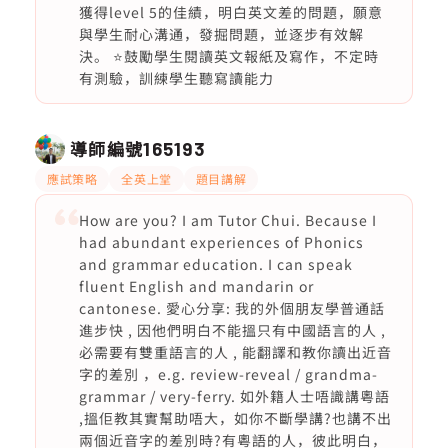
獲得level 5的佳績，明白英文差的問題，願意
與學生耐心溝通，發掘問題，並逐步有效解
決。 ⭐️鼓勵學生閱讀英文報紙及寫作，不定時
有測驗，訓練學生聽寫讀能力
導師編號
165193
應試策略
全英上堂
題目講解
How are you? I am Tutor Chui. Because I
had abundant experiences of Phonics
and grammar education. I can speak
fluent English and mandarin or
cantonese. 愛心分享: 我的外個朋友學普通話
進步快 , 因他們明白不能搵只有中國語言的人 ,
必需要有雙重語言的人 , 能翻譯和教你讀出近音
字的差別 ，e.g. review-reveal / grandma-
grammar / very-ferry. 如外籍人士唔識講粵語
,搵佢教其實幫助唔大，如你不斷學講?也講不出
兩個近音字的差別時?有粵語的人，彼此明白，