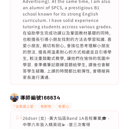
Advertising). At the same time, I am also
an alumni of SPCS, a prestigious B1
school known for its strong English
curriculum. I have solid experience
tutoring students accross various grades.
在協助學生完成功課以及鞏固教材基礎的同時,
也較擅長引導小朋友找對的方法去學習知識. 喜
愛小朋友, 親切有耐心, 會換位思考理解小朋友
的想法. 擅長用溫柔耐心的方式相處並且引導學
生, 較注重鼓勵式教學, 讓他們在愉快的氛圍中
學習. 會準備筆記跟練習題給學生, 課後也會解
答學生疑難. 上課的時間都比較彈性, 會積極與
家長進行溝通.
導師編號
166634
*全英語上堂
有耐性
有愛心
26dser (女) -黃大仙區Band 1A名校畢業🎓 -
中學六年皆入精英班💫 -曾三次奪得