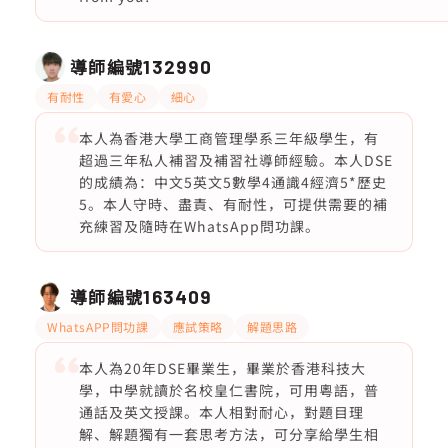
導師編號
132990
有耐性
有愛心
細心
本人為香港大學工商管理學系三年級學生，有
超過三年私人補習及補習社導師經驗。本人DSE
的成績為：中文5英文5數學4通識4經濟5*歷史
5。本人守時、盡責、有耐性，可提供需要的補
充練習及隨時在WhatsApp問功課。
導師編號
163409
WhatsAPP問功課
應試策略
解題思路
本人為20年DSE畢業生，畢業於香港科技大
學，中學就讀於名校皇仁書院，可用粵語，普
通話及英文授課。本人相對耐心，對題目理
解、解題獨有一套思考方法，可分享給學生相