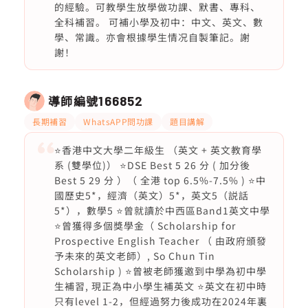
的經驗。可教學生放學做功課、默書、專科、
全科補習。 可補小學及初中：中文、英文、數
學、常識。亦會根據學生情况自製筆記。謝
謝！
導師編號
166852
長期補習
WhatsAPP問功課
題目講解
⭐️香港中文大學二年級生 （英文 + 英文教育學
系 (雙學位)） ⭐️DSE Best 5 26 分 ( 加分後
Best 5 29 分 ）（ 全港 top 6.5%-7.5% ) ⭐️中
國歷史5*，經濟（英文）5*，英文5（説話
5*），數學5 ⭐️曾就讀於中西區Band1英文中學
⭐️曾獲得多個獎學金（ Scholarship for
Prospective English Teacher （ 由政府頒發
予未來的英文老師）, So Chun Tin
Scholarship ) ⭐️曾被老師獲邀到中學為初中學
生補習, 現正為中小學生補英文 ⭐️英文在初中時
只有level 1-2，但經過努力後成功在2024年裏