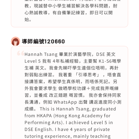
教，現誠替中小學生補習解決各學科問題，耐
心熱誠教導，有自備筆記練習，即日可以開
始。
導師編號
120660
Hannah Tsang 畢業於演藝學院，DSE 英文
Level 5 我有 4年私補經驗，主要幫 K1-S6嘅學
生補 英文。我會先睇吓學生邊個位唔明，再針
對弱點出練習。 我著重 「引導思考」 ，唔會直
接講答案，希望學生真係明，而唔係死記。另
外我會要求學生 做晒學校功課＋完成我畀嘅練
習，並養成 改正錯題 嘅習慣。 我亦會保持同家
長溝通，例如 WhatsApp 出聲 講返進度同小測
成績。 This is Hannah Tsang, graduated
from HKAPA (Hong Kong Academy for
Performing Arts). I achieved Level 5 in
DSE English. I have 4 years of private
tutoring experience, mainly teaching