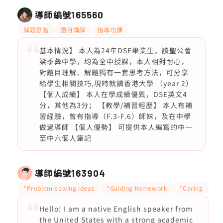
導師編號
165560
解題思路
題目講解
指導功課
基本情況】 本人為24年DSE畢業生，讀聖公會
梁季彜中學，均為全中授課，本人相對耐心，
對題目理解、解題獨有一套思考方法，可分享
給學生相關技巧,現時就讀香港大學 （year 2）
【個人成績】 本人在學成績優異，DSE英文4
分，其他為3分； 【教學/補習經歷】 本人有補
習經驗，曾有指導（F.3-F.6）師妹，及在中學
做過導師 【個人優勢】 可提供本人編寫的中一
至中六個人筆記
導師編號
163904
*Problem-solving ideas
*Guiding homework
*Caring
Hello! I am a native English speaker from
the United States with a strong academic