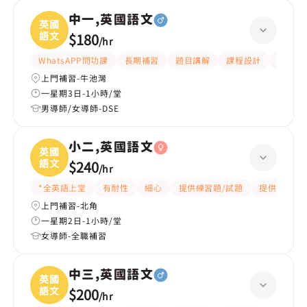
中一,英國語文
英國
語文
$180
/
hr
WhatsAPP問功課
長期補習
題目講解
課程設計
指導功
上門補習-牛池灣
一星期3日-1小時/堂
男導師/女導師-DSE
小二,英國語文
英國
語文
$240
/
hr
*全英語上堂
有耐性
細心
提供練習題/試題
提供筆記
上門補習-北角
一星期2日-1小時/堂
女導師-全職補習
中三,英國語文
英國
語文
$200
/
hr