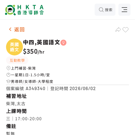
搜索
男女各1名 中四,英國語文，柴灣 補習推介
返回
中四,英國語文
英國
語文
$350
/
hr
互動教學
上門補習-柴灣
一星期1日-1.5小時/堂
男導師/女導師-大學程度
個案編號
｜登記時間
A349340
2026/06/02
補習地址
柴灣,太古
上課時間
三｜17:00-20:00
備註
暫無