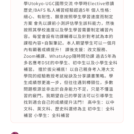
學Utokyo-UGC國際交流 中學時Elective修讀
歷史/BAFS 私人補習經驗超過5年 個人性格：
細心、有耐性、願意按照學生學習速度而制定
方案 會先以課前小測評估學生該科能力，然後
按照其學校進度以及學生學習需要制定補習內
容。每堂會設有功課輔導以及針對考試為本的
課程內容+自製筆記。本人期望學生可以一個月
內有顯著成績提升！ 課後支援：改文服務、
Zoom補課、WhatsApp隨時問功課 過去5年為
多名應考DSE的中學生、初中生以及小學生全科
補習。 擅於拔尖補底！以自己親身考入港大文
學院的經驗教授考試秘訣及分享讀書策略。學
生成績想更進一步，但往往遇到樽頸位，多數
問題根源並非出於自身能力不足，只是不懂溫
習的竅門。我期望自己的學習法可以引導學生
找到適合自己的成績提升法門！ 高中生：以中
文科、英文科、歷史科選修為主 初中生：全科
補習 小學生：全科補習