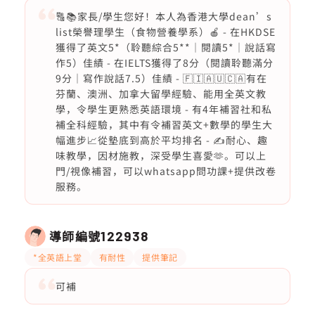
🔠📚家長/學生您好！本人為香港大學dean’s
list榮譽理學生（食物營養學系）🍎 - 在HKDSE
獲得了英文5*（聆聽綜合5**｜閱讀5*｜說話寫
作5）佳績 - 在IELTS獲得了8分（閱讀聆聽滿分
9分｜寫作說話7.5）佳績 - 🇫🇮🇦🇺🇨🇦有在
芬蘭、澳洲、加拿大留學經驗、能用全英文教
學，令學生更熟悉英語環境 - 有4年補習社和私
補全科經驗，其中有令補習英文+數學的學生大
幅進步📈從墊底到高於平均排名 - ✍️耐心、趣
味教學，因材施教，深受學生喜愛🫶。可以上
門/視像補習，可以whatsapp問功課+提供改卷
服務。
導師編號
122938
*全英語上堂
有耐性
提供筆記
可補