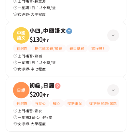
上門補習-將軍澳
一星期1日-1.5小時/堂
女導師-大學程度
小四,中國語文
中國
語文
$130
/
hr
有耐性
提供練習題/試題
題目講解
課程設計
上門補習-粉嶺
一星期1日-1.5小時/堂
女導師-中七程度
初級,日語
日語
$200
/
hr
有耐性
有愛心
細心
提供筆記
提供練習題/試題
課程
上門補習-青衣
一星期2日-1小時/堂
女導師-大學程度