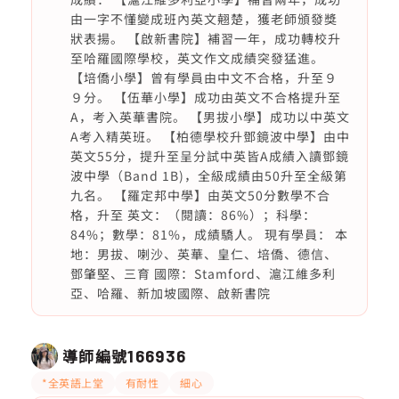
由一字不懂變成班內英文翹楚，獲老師頒發獎
狀表揚。 【啟新書院】補習一年，成功轉校升
至哈羅國際學校，英文作文成績突發猛進。
【培僑小學】曾有學員由中文不合格，升至９
９分。 【伍華小學】成功由英文不合格提升至
A，考入英華書院。 【男拔小學】成功以中英文
A考入精英班。 【柏德學校升鄧鏡波中學】由中
英文55分，提升至呈分試中英皆A成績入讀鄧鏡
波中學（Band 1B)，全級成績由50升至全級第
九名。 【羅定邦中學】由英文50分數學不合
格，升至 英文：（閱讀：86%）；科學：
84%；數學：81%，成績驕人。 現有學員： 本
地：男拔、喇沙、英華、皇仁、培僑、德信、
鄧肇堅、三育 國際：Stamford、滬江維多利
亞、哈羅、新加坡國際、啟新書院
導師編號
166936
*全英語上堂
有耐性
細心