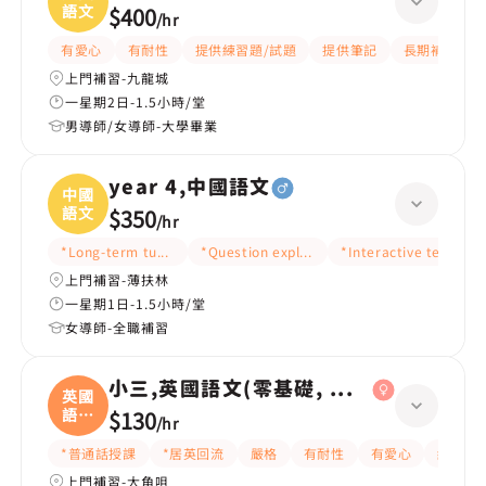
語文
$400
/
hr
有愛心
有耐性
提供練習題/試題
提供筆記
長期補習
上門補習-九龍城
一星期2日-1.5小時/堂
男導師/女導師-大學畢業
year 4,中國語文
中國
語文
$350
/
hr
*Long-term tutoring
*Question explanation
*Interactive teaching
上門補習-薄扶林
一星期1日-1.5小時/堂
女導師-全職補習
小三,英國語文(零基礎, 會話)
英國
語文
$130
/
hr
(
*普通話授課
*居英回流
嚴格
有耐性
有愛心
細心
上門補習-大角咀