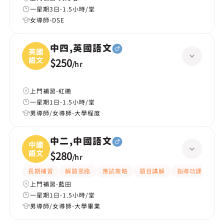
一星期3日-1.5小時/堂
女導師-DSE
中四,英國語文
英國
語文
$250
/
hr
上門補習-紅磡
一星期1日-1.5小時/堂
男導師/女導師-大學程度
中二,中國語文
中國
語文
$280
/
hr
長期補習
解題思路
應試策略
題目講解
指導功課
細
上門補習-藍田
一星期1日-1.5小時/堂
男導師/女導師-大學畢業