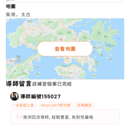
地圖
柴灣，太古
查看地圖
導師留言
該補習個案已完結
導師編號
155027
*全英語上堂
WhatsAPP問功課
長期補習
澳洲回流導師, 經驗豐富, 有耐性嚴格