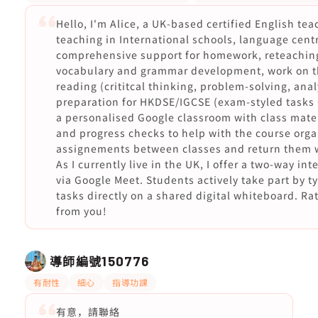
Hello, I'm Alice, a UK-based certified English te
teaching in International schools, language centr
comprehensive support for homework, reteaching 
vocabulary and grammar development, work on t
reading (crititcal thinking, problem-solving, ana
preparation for HKDSE/IGCSE (exam-styled tasks +
a personalised Google classroom with class mate
and progress checks to help with the course organ
assignements between classes and return them w
As I currently live in the UK, I offer a two-way in
via Google Meet. Students actively take part by t
tasks directly on a shared digital whiteboard. Ra
from you!
導師編號
150776
有耐性
細心
指導功課
有意，請聯絡