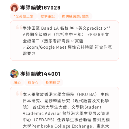
導師編號
167029
*全英語上堂
提供筆記
提供練習題/試題
🌟沙田區 Band 1A 名校 🌟 ⚡️英文predict 5**
⚡️長期全級頭五（包括高中三年） ⚡️F456英文
全級第二 ⚡️熟悉考評需要 ✅實體
✅Zoom/Google Meet 彈性安排時間 符合你嘅
需要⏰
導師編號
144001
細心
有愛心
長期補習
本人畢業於香港大學文學院（HKU BA） 主修
日本研究、副修韓國研究（現代語言及文化學
院） 曾任港大學生大使、文學院Student
Academic Advisor 曾於港大學生發展及資源
中心（CEDARS）任職學生事務助理 曾到劍橋
大學Pembroke College Exchange、東京大