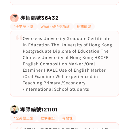
導師編號
36432
*全英語上堂
WhatsAPP問功課
長期補習
Overseas University Graduate Certificate
in Education The University of Hong Kong
Postgraduate Diploma of Education The
Chinese University of Hong Kong HKCEE
English Composition Marker /Oral
Examiner HKALE Use of English Marker
/Oral Examiner Well experienced in
Teaching Primary /Secondary
/International School Students
導師編號
121101
*全英語上堂
提供筆記
有耐性