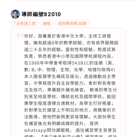
導師編號
92010
*全英語上堂
嚴格
提供練習題/試題
你好，我畢業於香港中文大學，主修工商管
理，擁有超過8年的教學經驗，亦有商界服務超
過二十五年的經驗。富耐性和經驗，態度認真
負責，熟悉香港中小學及國際學校課程內容。
在1988年中學會考取得5A3B1C的佳績（英、
數: B; 中、物理、生物、化學、地理均取得A)
本人擅長替學生補底及拔尖，透過推動自主學
習，令學員提升自主自學能力，會針對各卷做
法及技巧，準備額外補充練習。 教導的學生分
別來至地區學校、傳統名校及國際學校，能因
應學生程度選擇合適教材，為學生打好根基；
針對學生於課堂上不明白的地方，用簡單的方
法教導，使他們能夠更容易理解。大部份學生
在補習後也有明顯成績的提升。 提供
whatsapp問功課服務。 過往補習學生背景及
成績： 【滬江維多利亞小學】補習兩年，成功