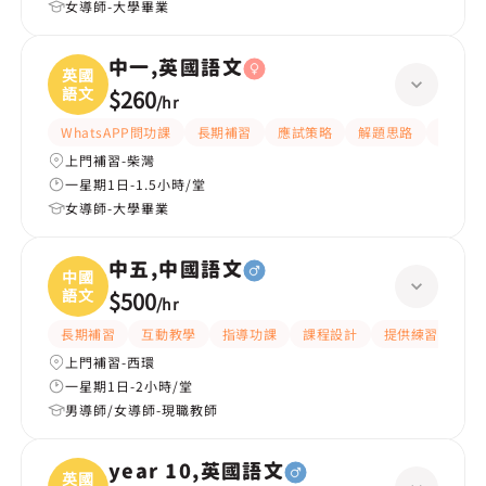
女導師-大學畢業
中一,英國語文
英國
語文
$260
/
hr
WhatsAPP問功課
長期補習
應試策略
解題思路
題目講
上門補習-柴灣
一星期1日-1.5小時/堂
女導師-大學畢業
中五,中國語文
中國
語文
$500
/
hr
長期補習
互動教學
指導功課
課程設計
提供練習題/試題
上門補習-西環
一星期1日-2小時/堂
男導師/女導師-現職教師
year 10,英國語文
英國