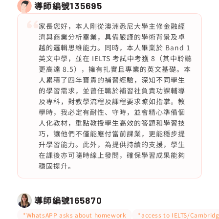
導師編號
135695
家長您好，本人剛從澳洲悉尼大學主修金融經
濟與商業分析畢業，具備嚴謹的學術背景及卓
越的邏輯思維能力。同時，本人畢業於 Band 1
英文中學，並在 IELTS 考試中考獲 8（其中聆聽
更高達 8.5），擁有扎實且專業的英文基礎。本
人累積了四年寶貴的補習經驗，深知不同學生
的學習需求，並曾任職於補習社負責功課輔導
及專科，對教學流程及課程要求瞭如指掌。教
學時，我必定有耐性、守時，並會精心準備個
人化教材，重點教授學生高效的答題和學習技
巧，讓他們不僅能應付當前課業，更能穩步提
升學習能力。此外，為提供持續的支援，學生
在課後亦可隨時線上發問，確保學習成果能夠
穩固提升。
導師編號
165870
*WhatsAPP asks about homework
*access to IELTS/Cambridg