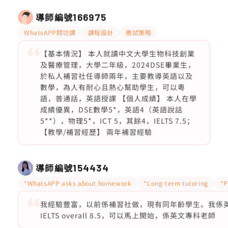
導師編號
166975
WhatsAPP問功課
課程設計
應試策略
【基本情況】 本人就讀中文大學生物科技創業
及醫療管理，大學二年級，2024DSE畢業生，
於私人補習社任導師兩年，主要教導英語以及
數學，為人有耐心且熱心幫助學生，可以粵
語，普通話，英語授課 【個人成績】 本人在學
成績優異，DSE數學5*，英語4（英語說話
5**），物理5*，ICT 5，其餘4，IELTS 7.5；
【教學/補習經歷】 兩年補習經驗
導師編號
154434
*WhatsAPP asks about homework
*Long-term tutoring
*P
我經驗豐富，以前係補習社做，現有同年齡學生。我係英文
IELTS overall 8.5，可以馬上開始，係英文專科老師