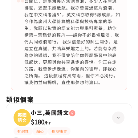
公開試，是學海裏的洶湧巨浪，多少人在岸邊
徘徊，遲遲未能啟航。我亦曾渡過這片浪潮，
我在中文科考獲5*，英文科亦取得5級成績，如
今作為廣州大學計算機科學與技術專業的學
生，我願以紮實的語文能力與學科素養，助你
構築—葉穩健的輕舟——請你不必畏懼風浪，我
們共同破浪前行。 我深信最好的師生關係，是
建立在真誠、共鳴與樂趣之上的。若能有幸成
為你的導師，我不僅會陪伴你經歷學習中的高
低起伏，更願與你共享進步的喜悅。你正在走
的路，我曾步步走過；你望向的彼岸，即我心
之所向。 這段航程有風有雨，但你不必獨行。
讓我們並肩揚帆，直往那夢想的渡口。
類似個案
小三,英國語文
英國
語文
$180
/
hr
有耐性
細心
長期補習