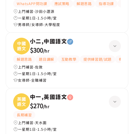
WhatsAPP問功課
應試策略
解題思路
指導功課
提供練
上門補習-沙田小瀝源
一星期1日-1.5小時/堂
男導師/女導師-大學程度
小二,中國語文
中國
語文
$300
/
hr
解題思路
題目講解
互動教學
提供練習題/試題
有愛心
上門補習-佐敦
一星期1日-1.5小時/堂
女導師-全職補習
中一,英國語文
英國
語文
$270
/
hr
長期補習
上門補習-天水圍
一星期1日-1.5小時/堂