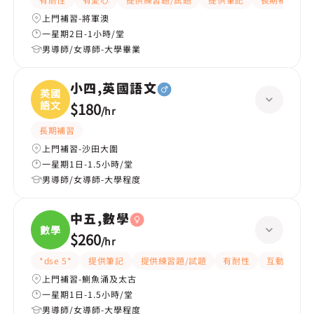
上門補習-將軍澳
一星期2日-1小時/堂
男導師/女導師-大學畢業
小四,英國語文
英國
語文
$180
/
hr
長期補習
上門補習-沙田大圍
一星期1日-1.5小時/堂
男導師/女導師-大學程度
中五,數學
數學
$260
/
hr
*dse 5*
提供筆記
提供練習題/試題
有耐性
互動教學
上門補習-鰂魚涌及太古
一星期1日-1.5小時/堂
男導師/女導師-大學程度