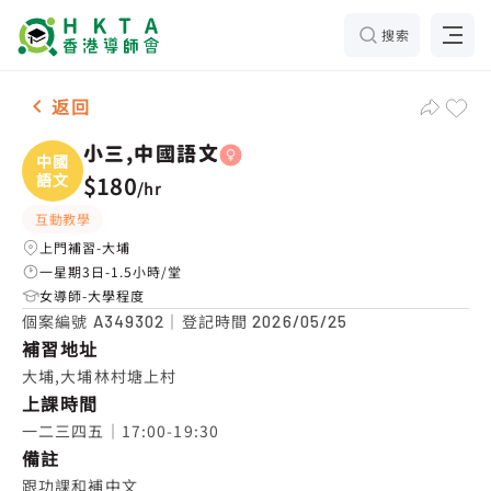
搜索
女-1名 小三,中國語文，大埔 補習推介
返回
小三,中國語文
中國
語文
$180
/
hr
互動教學
上門補習-大埔
一星期3日-1.5小時/堂
女導師-大學程度
個案編號
｜登記時間
A349302
2026/05/25
補習地址
大埔,大埔林村塘上村
上課時間
一二三四五｜17:00-19:30
備註
跟功課和補中文