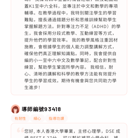
蓋K1至中六全科，並專注於中文和數學的專項
輔導。在教學過程中，我特別關注學生的學習
難點，擅長通過錯題分析和思維訓練幫助學生
掌握解題方法。針對專注力不足（ADHD）的學
生，我會採用分段式教學、互動練習等方式，
提升他們的學習效率。 我的教學風格注重因材
施教，會根據學生的個人能力調整講解方式，
確保他們真正理解知識點。同時，我會提供自
編的小一至中六中文及數學筆記，配合針對性
練習，幫助學生鞏固所學內容。 我相信，耐
心、清晰的講解和科學的教學方法能有效提升
學生的學習成效。期待有機會與您共同助力學
生進步！
導師編號
93418
有耐性
細心
指導功課
您好, 本人香港大學畢業，主修心理學，DSE 成
績 BEST 5 27分， 可以幫忙補習小學全科，補