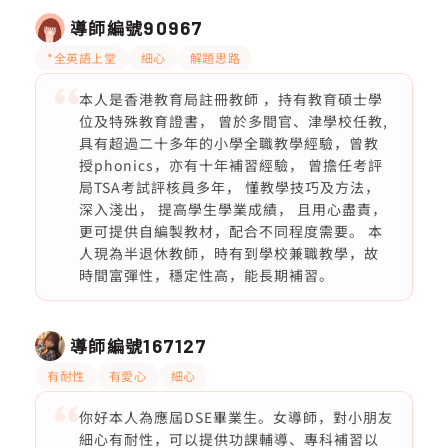
導師編號
90967
*全英語上堂
細心
解題思路
本人是香港教育局註冊教師 ，持有教育碩士學
位及特殊教育證書， 曾於多間官、津學校任教,
具有超過二十多年的小學全職教學經驗，曾教
授phonics，亦有十年補習經驗， 曾擔任考評
局TSA考試評核員多年， 懂教學技巧及方法，
深入淺出， 提高學生學業成績， 且用心盡責，
更可提供自編製教材，配合不同程度需要。 本
人現為半退休教師，時有到學校兼職教學，故
時間富彈性，穩定性高，能長期補習。
導師編號
167127
有耐性
有愛心
細心
你好本人為應屆DSE畢業生。女導師，對小朋友
細心有耐性，可以提供功課輔導、專科補習以