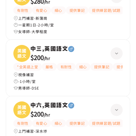
$280
/
hr
有耐性
有愛心
細心
提供筆記
提供練習題/試題
課程
上門補習-新蒲崗
一星期1日-2小時/堂
女導師-大學程度
中三,英國語文
英國
語文
$200
/
hr
*全英語上堂
嚴格
有耐性
細心
提供筆記
提供練習題
視像補習
-1小時/堂
男導師-DSE
中六,英國語文
英國
語文
$200
/
hr
有耐性
有愛心
細心
提供筆記
提供練習題/試題
指導
上門補習-深水埗