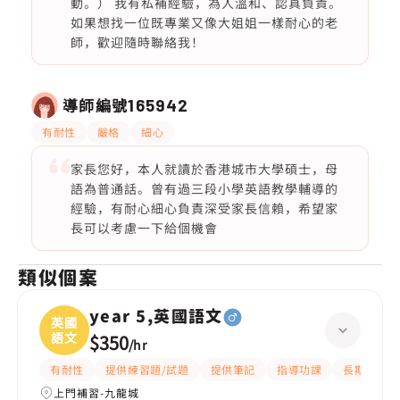
動。） 我有私補經驗，為人溫和、認真負責。
如果想找一位既專業又像大姐姐一樣耐心的老
師，歡迎隨時聯絡我！
導師編號
165942
有耐性
嚴格
細心
家長您好，本人就讀於香港城市大學碩士，母
語為普通話。曾有過三段小學英語教學輔導的
經驗，有耐心細心負責深受家長信賴，希望家
長可以考慮一下給個機會
類似個案
year 5,英國語文
英國
語文
$350
/
hr
有耐性
提供練習題/試題
提供筆記
指導功課
長期補習
上門補習-九龍城