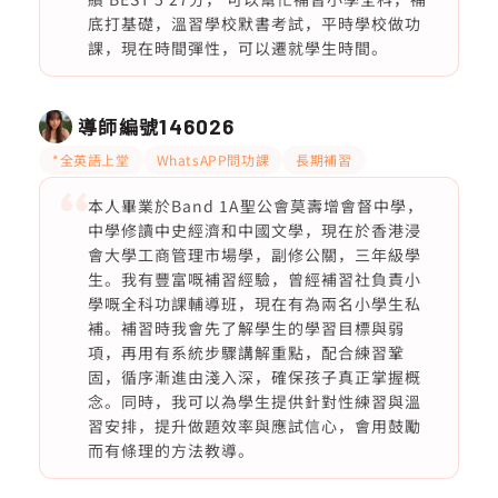
底打基礎，溫習學校默書考試，平時學校做功
課，現在時間彈性，可以遷就學生時間。
導師編號
146026
*全英語上堂
WhatsAPP問功課
長期補習
本人畢業於Band 1A聖公會莫壽增會督中學，
中學修讀中史經濟和中國文學，現在於香港浸
會大學工商管理市場學，副修公關，三年級學
生。我有豐富嘅補習經驗，曾經補習社負責小
學嘅全科功課輔導班，現在有為兩名小學生私
補。補習時我會先了解學生的學習目標與弱
項，再用有系統步驟講解重點，配合練習鞏
固，循序漸進由淺入深，確保孩子真正掌握概
念。同時，我可以為學生提供針對性練習與溫
習安排，提升做題效率與應試信心，會用鼓勵
而有條理的方法教導。