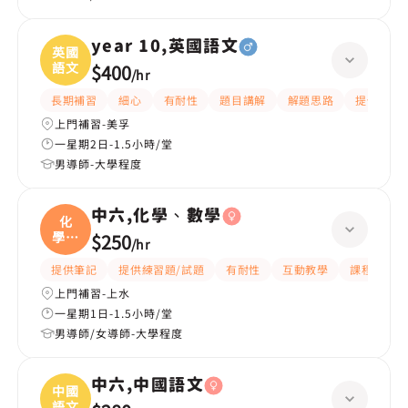
year 10,英國語文
英國
語文
$400
/
hr
長期補習
細心
有耐性
題目講解
解題思路
提供練習
上門補習-美孚
一星期2日-1.5小時/堂
男導師-大學程度
中六,化學、數學
化
學、
$250
/
hr
數學
提供筆記
提供練習題/試題
有耐性
互動教學
課程設計
上門補習-上水
一星期1日-1.5小時/堂
男導師/女導師-大學程度
中六,中國語文
中國
語文