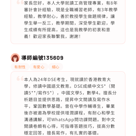
家長您好，本人大學就讀工商管理專業，有8年
審計會計經驗，現是全職補習老師，有3年教學
經驗，教學耐心，善於教授學生做題規律，讓
學生舉一反三，教學期間，深受學生歡迎，學
生成績有所提高，這也是我教學的初衷和意
義！歡迎家長聯繫我，謝謝！
導師編號
135609
有耐性
有愛心
細心
本人為24年DSE考生，現就讀於香港教育大
學，修讀中國語文教育。DSE成績中文5*（閱
讀5**/寫作5*），中國文學5，數學4。擅長分
析題目並提供思路，提昇中文閱讀及寫作水
平，鞏固數學基礎。曾在中學作輔導生，畢業
後亦被邀為學校提供增潤課程，有耐心和學生
溝通講解，可WhatsApp問功課問題。對中文
閱讀卷頗有心得，可指導答題技巧，拔高分數
穩定回答，擅長寫作，有扎實的基礎。