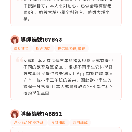
中授課皆可，本人相對耐心，已做全職補習老
師8年，教授大埔小學全科為主。熟悉大埔小
學。
導師編號
167643
長期補習
指導功課
提供練習題/試題
女導師 本人有長達三年的補習經驗 ✅亦有提供
不同的練習及筆記👍🏽 ✅根據不同學生安排學習
方式🙏🏻 ✅提供課後WhatsApp問答功課 本人
亦有一位小學三年班的弟弟，因此對小學生的
課程十分熟悉👍🏽 本人亦曾經教過SEN 學生和名
校的學生🙏🏻
導師編號
146892
WhatsAPP問功課
長期補習
題目講解