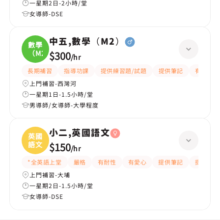
一星期2日-2小時/堂
女導師-DSE
中五,數學（M2）
數學
（M2
$300
/
hr
長期補習
指導功課
提供練習題/試題
提供筆記
有耐性
上門補習-西灣河
一星期1日-1.5小時/堂
男導師/女導師-大學程度
小二,英國語文
英國
語文
$150
/
hr
*全英語上堂
嚴格
有耐性
有愛心
提供筆記
提供練習
上門補習-大埔
一星期2日-1.5小時/堂
女導師-DSE