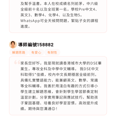
及幫手溫書。本人在校成績名列前茅，中六級
全級前十名以及全班第一名，學校Pre中文4、
英文3、數學4、化學4、以及生物5。
WhatsApp可全天候問問題，緊貼子女的課程
進度。
導師編號
158882
解題思路
有愛心
有耐性
家長您好👋，我是現就讀香港城市大學的DSE畢
業生，專攻全科及中學中文輔導。 我DSE中文
科取得5*佳績，校內中文長期穩居全級前列，
具備扎實雙語能力，能兼顧英文、數學、常識
等全科輔導。我善於用淺白有趣的方式引導小
學生建立解題思維，會針對學生學習節奏定制
溫習計劃，分享實用筆記與應試技巧，幫助孩
子鞏固基礎、培養良好學習習慣，高效提升成
績。期待與您溝通😊！