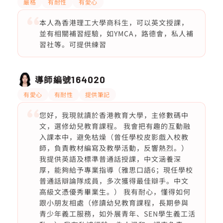
嚴格
有耐性
有愛心
本人為香港理工大學商科生，可以英文授課，
並有相關補習經驗，如YMCA，路德會，私人補
習社等。可提供練習
導師編號
164020
有愛心
有耐性
提供筆記
您好，我現就讀於香港教育大學，主修數碼中
文，選修幼兒教育課程。 我會把有趣的互動融
入課本中，避免枯燥（曾任學校皮影戲入校教
師，負責教材編寫及教學活動，反響熱烈。）
我提供英語及標準普通話授課，中文涵養深
厚，能夠給予專業指導（雅思口語6；現任學校
普通話辯論隊成員，多次獲得最佳辯手。中文
高級文憑優秀畢業生。） 我有耐心，懂得如何
跟小朋友相處（修讀幼兒教育課程，長期參與
青少年義工服務，如外展青年、SEN學生義工活