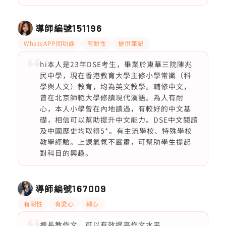
導師編號
151196
WhatsAPP問功課
有耐性
提供筆記
hi本人是23年DSE考生，畢業於東華三院陳兆
民中學，現在香港教育大學主修小學常識（科
學與人文）教育，均為英文教學。輔修中文，
曾在北京師範大學修讀現代漢語。為人有耐
心，本人小學曾在內地讀過，有較好的中文基
礎，相信可以幫助提升中文能力。DSE中文閱讀
及中國歷史均取得5*。有主流學校、特殊學校
教學經驗。上課氣氛不嚴肅，可幫助學生提起
對科目的興趣。
導師編號
167009
有耐性
有愛心
細心
擅長教作文，可以有效提高作文水平