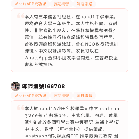
WhatsAPP問功課
長期補習
解題思路
本人有三年補習社經驗，在band1中學畢業，
現為教育大學三年級生。本人性格外向、有耐
性，非常喜歡小朋友，在學校和機構都獲得推
薦信，並有性罪行核查記錄和特殊教育牌照。
曾教授興趣班和游泳班，曾在NGO教授記憶訓
練班丶中文說話技巧等。家長可以在
WhatsApp查詢小朋友學習問題，並會教授溫
書和考試技巧。
導師編號
166708
WhatsAPP問功課
長期補習
題目講解
本人於band1A沙田名校畢業⭐️ 中文predicted
grade有5* 數學pre 5 主修化學、物理、數學
延伸🧪 曾於多個科學比賽中獲獎🏆 主補小學/初
中 中文、數學 （可補全科） 提供筆記、
whatsapp問功課服務💁🏻‍♀️ 推崇鼓勵式教育 因