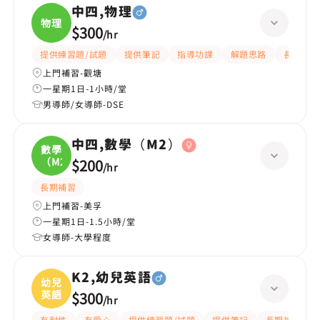
中四,物理
物理
$300
/
hr
提供練習題/試題
提供筆記
指導功課
解題思路
長期補習
上門補習-觀塘
一星期1日-1小時/堂
男導師/女導師-DSE
中四,數學（M2）
數學
（M2
$200
/
hr
長期補習
上門補習-美孚
一星期1日-1.5小時/堂
女導師-大學程度
K2,幼兒英語
幼兒
英語
$300
/
hr
有耐性
有愛心
提供練習題/試題
提供筆記
長期補習