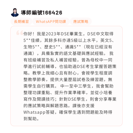
導師編號
166426
長期補習
WhatsAPP問功課
應試策略
你好！我是2023年DSE畢業生，DSE中文取得
5**佳績，其餘多科亦達5級以上水平，英文5、
生物5**、歷史5**、通識5**（現在已經沒有
通識），具備紮實的語文基礎與應試經驗。 我
有班級補習及私人補習經驗，曾為母校中一同
學進行試前輔導，也協助過DSE考生掌握答題策
略。教學上我細心且有耐心，會按學生程度調
整教學節奏，提供大量歷屆試卷及練習題，無
需學生自行購買。 中一至中三學生，我會幫助
整理功課重點、提升作業準確率，並從小培養
寫作及閱讀技巧；針對DSE學生，則會分享專業
的應試策略與解題思路。課後亦支援
Whatsapp答疑，確保學生遇到問題能及時得
到幫助。