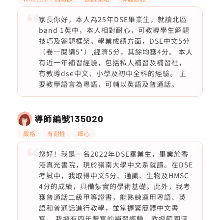
家長你好，本人為25年DSE畢業生，就讀北區
band 1英中，本人相對耐心，可教導學生解題
技巧及答題框架。學業成績方面，DSE中文5分
（卷一閱讀5*）,經濟5分，其餘均獲4分。 本人
有近一年補習經驗，包括私人補習及補習社，
有教導dse中文、小學及初中全科的經驗。 主
要教學語言為粵語，可輔以英語及普通話。
導師編號
135020
嚴格
有耐性
細心
您好！我是一名2022年DSE畢業生，畢業於香
港真光書院，現於嶺南大學中文系就讀。在DSE
考試中，我取得中文5分、通識、生物及HMSC
4分的成績，具備紮實的學術基礎。此外，我考
獲普通話二級甲等證書，能熟練運用粵語、英
語和普通話進行教學，並掌握繁簡體中文書
寫。 我擁有四年豐富的補習經驗，教授範圍涵