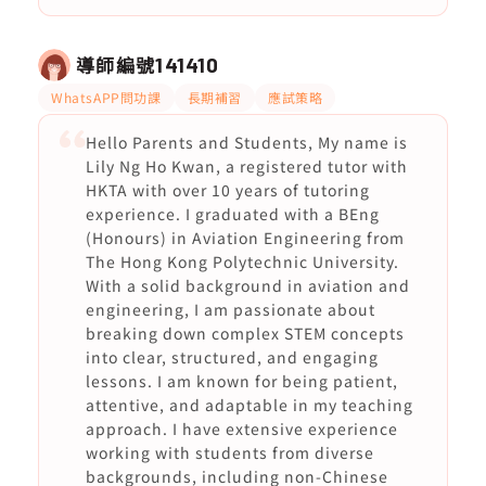
導師編號
141410
WhatsAPP問功課
長期補習
應試策略
Hello Parents and Students, My name is
Lily Ng Ho Kwan, a registered tutor with
HKTA with over 10 years of tutoring
experience. I graduated with a BEng
(Honours) in Aviation Engineering from
The Hong Kong Polytechnic University.
With a solid background in aviation and
engineering, I am passionate about
breaking down complex STEM concepts
into clear, structured, and engaging
lessons. I am known for being patient,
attentive, and adaptable in my teaching
approach. I have extensive experience
working with students from diverse
backgrounds, including non-Chinese