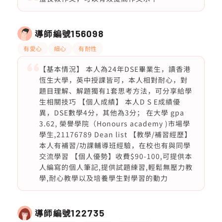
導師編號
156098
有愛心
細心
有耐性
【基本情況】 本人為24年DSE畢業生，讀香港
恆生大學，英中授課皆可，本人相對耐心，對
題目理解、解題獨有1套思考方法，可分享給學
生相關技巧 【個人成績】 本人D S E成績優
異，DSE數學4分，其他為3分； 在大學 gpa
3.62, 榮譽學院（Honours academy )市場學
學生,21176789 Dean list 【教學/補習經歷】
本人有補習/功課輔導班經驗，在校也有與同學
交流學習 【個人優勢】收費$90-100,可提供本
人編寫的個人筆記,提供試題練習,輕鬆無壓力教
學,耐心教學以及培養學生對學習的動力
導師編號
122735