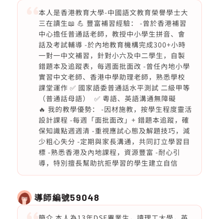
本人是香港教育大學-中國語文教育榮譽學士大
三在讀生📖 💪 豐富補習經驗： -曾於香港補習
中心擔任普通話老師，教授中小學生拼音、會
話及考試輔導 -於內地教育機構完成300+小時
一對一中文補習，針對小六及中二學生，自製
錯題本及追蹤表，每週面批面改 -曾任內地小學
實習中文老師、香港中學助理老師，熟悉學校
課堂運作 ✅ 國家語委普通話水平測試 二級甲等
（普通話母語） ✅ 粵語、英語溝通無障礙
🔥 我的教學優勢： -因材施教，按學生程度靈活
設計課程 -每週「面批面改」+ 錯題本追蹤，確
保知識點週週清 -重視應試心態及解題技巧，減
少粗心失分 -定期與家長溝通，共同訂立學習目
標 -熟悉香港及內地課程，資源豐富 -耐心引
導，特別擅長幫助抗拒學習的學生建立自信
導師編號
59048
簡介 本人為13年DSE畢業生，讀理工大學，英