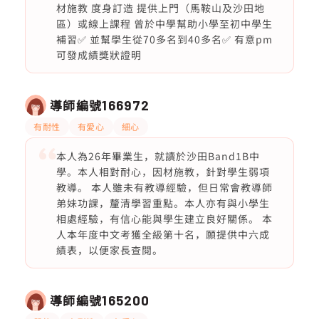
材施教 度身訂造 提供上門（馬鞍山及沙田地
區）或線上課程 曾於中學幫助小學至初中學生
補習✅ 並幫學生從70多名到40多名✅ 有意pm
可發成績獎狀證明
導師編號
166972
有耐性
有愛心
細心
本人為26年畢業生，就讀於沙田Band1B中
學。本人相對耐心，因材施教，針對學生弱項
教導。 本人雖未有教導經驗，但日常會教導師
弟妹功課，釐清學習重點。本人亦有與小學生
相處經驗，有信心能與學生建立良好關係。 本
人本年度中文考獲全級第十名，願提供中六成
績表，以便家長查閱。
導師編號
165200