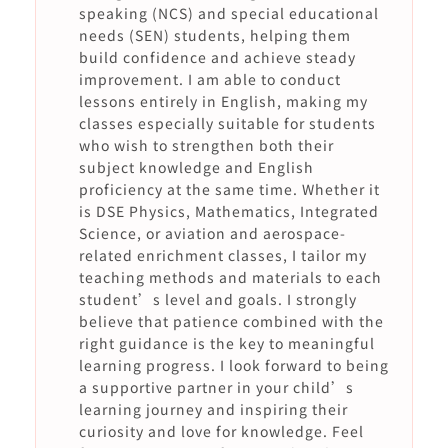
speaking (NCS) and special educational
needs (SEN) students, helping them
build confidence and achieve steady
improvement. I am able to conduct
lessons entirely in English, making my
classes especially suitable for students
who wish to strengthen both their
subject knowledge and English
proficiency at the same time. Whether it
is DSE Physics, Mathematics, Integrated
Science, or aviation and aerospace-
related enrichment classes, I tailor my
teaching methods and materials to each
student’s level and goals. I strongly
believe that patience combined with the
right guidance is the key to meaningful
learning progress. I look forward to being
a supportive partner in your child’s
learning journey and inspiring their
curiosity and love for knowledge. Feel