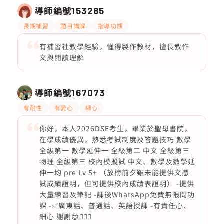
導師編號
153285
長期補習
題目講解
指導功課
有補習社教學經驗，懂得製作教材，擅長教作
文與閱讀理解
導師編號
167073
有耐性
有愛心
細心
你好，本人2026DSE考生，畢業於聖母書院，
在學成績優異，熟悉考試制度及答題技巧 數學
全級第一 數學延伸一 全級第二 中文 全級第三
物理 全級第三 校內模擬試 中文、數學及數學延
伸一均 pre Lv 5+ （放榜前夕雖未能提供文憑
試成績證明，但可提供校內成績表證明） -提供
大量練習及筆記 -課後WhatsApp免費無限問功
課 -✅廣東話、普通話、英語授課 -有責任心、
細心 謝謝😊🙇🏻‍♀️