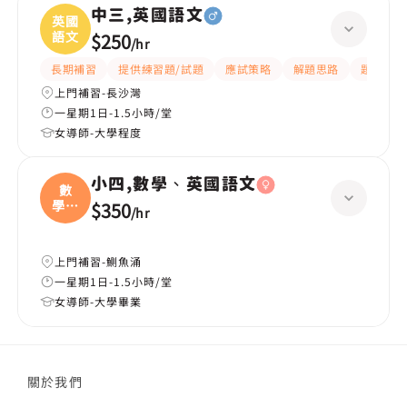
中三,英國語文
英國
語文
$250
/
hr
長期補習
提供練習題/試題
應試策略
解題思路
題目講解
上門補習-長沙灣
一星期1日-1.5小時/堂
女導師-大學程度
小四,數學、英國語文
數
學、
$350
/
hr
英國
上門補習-鰂魚涌
一星期1日-1.5小時/堂
女導師-大學畢業
關於我們