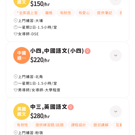
語文
$150
/
hr
*全英語上堂
嚴格
有耐性
有愛心
提供筆記
提供練習
上門補習-大埔
一星期2日-1.5小時/堂
女導師-DSE
小四,中國語文(小四)
中國
語文
$220
/
hr
(
上門補習-北角
一星期1日-1.5小時/堂
男導師/女導師-大學程度
中三,英國語文
英國
語文
$280
/
hr
有耐性
提供練習題/試題
課程設計
題目講解
互動教學
上門補習-粉嶺