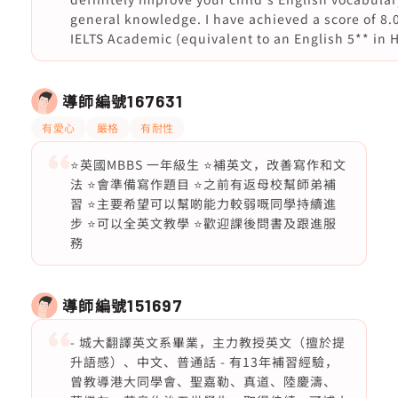
general knowledge. I have achieved a score of 8.0
IELTS Academic (equivalent to an English 5** in 
導師編號
167631
有愛心
嚴格
有耐性
⭐️英國MBBS 一年級生 ⭐️補英文，改善寫作和文
法 ⭐️會準備寫作題目 ⭐️之前有返母校幫師弟補
習 ⭐️主要希望可以幫啲能力較弱嘅同學持續進
步 ⭐️可以全英文教學 ⭐️歡迎課後問書及跟進服
務
導師編號
151697
- 城大翻譯英文系畢業，主力教授英文（擅於提
升語感）、中文、普通話 - 有13年補習經驗，
曾教導港大同學會、聖嘉勒、真道、陸慶濤、