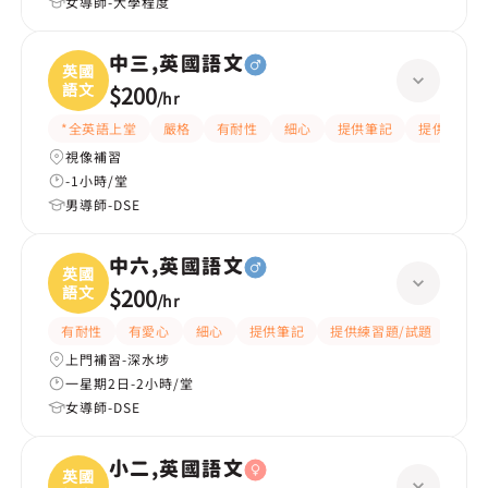
女導師-大學程度
中三,英國語文
英國
語文
$200
/
hr
*全英語上堂
嚴格
有耐性
細心
提供筆記
提供練習題
視像補習
-1小時/堂
男導師-DSE
中六,英國語文
英國
語文
$200
/
hr
有耐性
有愛心
細心
提供筆記
提供練習題/試題
指導
上門補習-深水埗
一星期2日-2小時/堂
女導師-DSE
小二,英國語文
英國