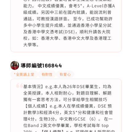
能力。 中文成績優異，會考5*，A-Level亦獲A
級成績。另因中三前在國內就讀，能說流利普
通話，可教授漢語拼音。 至今，已成功幫助許
多中小學生提升成績，並通過香港小學呈分試
及香港中學文憑考試(DSE)，順利升讀各大院
校，如：香港大學、香港中文大學及香港理工
大學等。
導師編號
166844
*全英語上堂
有耐性
有愛心
基本情況】e.g.本人為26年DSE畢業生，均為
全英授課，本人相對耐心，對題目理解、解題
獨有一套思考方法，可分享給學生相關技巧
【個人成績】e.g.本人在學成績優異，DSE 預
計數學3和經濟4分，英文5*分和健康和社會管
理4分，生物3分。中文教IGCSE （6）。 在一
位Band 2英文中學畢業，學校考試每年 top
20% • 【個人優勢】e.g. 可提供本人所寫的中