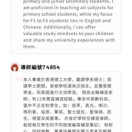
primary and junior secondary students. I
am proficient in teaching all subjects for
primary school students, while my focus
for F1 to F3 students lies in English and
Chinese. Additionally, I can offer
valuable study mindsets to your children
and share my university experiences with
them.
導師編號
74854
本人畢業於香港理工大學，翻譯學系碩士；就
讀學士期間，曾被學校選為交換生，並獲發獎
學金，到英國進行交流學習。 現為全職補習老
師，有12年豐富補習經驗，專攻中英數科目，
當中不乏名校學生，如：拔萃、真光、喇沙、
瑪利曼、協恩、華英、聖士提反、聖保祿、民
生、德望及英基等。 亦曾於學校任補習導師，
能就每位學生的不同程度編寫補習筆記； 有耐
心，因材施教，著重培養學生獨立思考及解題