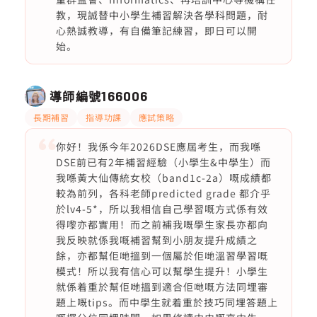
教，現誠替中小學生補習解決各學科問題，耐
心熱誠教導，有自備筆記練習，即日可以開
始。
導師編號
166006
長期補習
指導功課
應試策略
你好！我係今年2026DSE應屆考生，而我喺
DSE前已有2年補習經驗（小學生&中學生）而
我喺黃大仙傳統女校（band1c-2a）嘅成績都
較為前列，各科老師predicted grade 都介乎
於lv4-5*，所以我相信自己學習嘅方式係有效
得嚟亦都實用！而之前補我嘅學生家長亦都向
我反映就係我嘅補習幫到小朋友提升成績之
餘，亦都幫佢哋搵到一個屬於佢哋溫習學習嘅
模式！所以我有信心可以幫學生提升！小學生
就係着重於幫佢哋搵到適合佢哋嘅方法同埋審
題上嘅tips。而中學生就着重於技巧同埋答題上