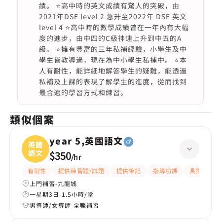
績。 ⭐️高中時的英文成績有驚人的突破，由
2021年DSE level 2 急升至2022年 DSE 英文
level 4 ⭐️高中時的數學成績曾在一年內有大幅
度的進步，由中四的C級神速上升到中五的A
級。 ⭐️擁有豐富的三年私補經驗，小學生及中
學生皆教導過，現在為中小學生私補中。 ⭐️本
人有耐性，能詳細地解答學生的疑難，能透過
私補及上課的表現了解學生的進度，從而找到
最合適的學習方式和練習。
類似個案
year 5,英國語文
英國
語文
$350
/
hr
有耐性
提供練習題/試題
提供筆記
指導功課
長期補習
上門補習-九龍城
一星期3日-1.5小時/堂
男導師/女導師-全職補習