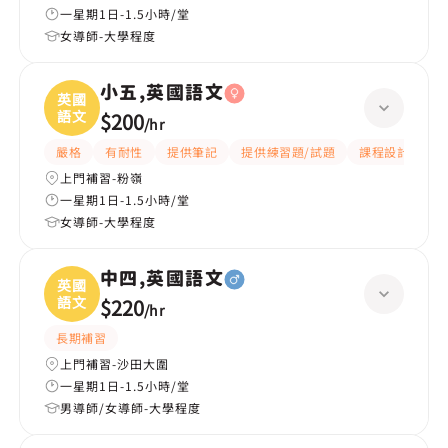
一星期1日-1.5小時/堂
女導師-大學程度
小五,英國語文
英國
語文
$200
/
hr
嚴格
有耐性
提供筆記
提供練習題/試題
課程設計
應
上門補習-粉嶺
一星期1日-1.5小時/堂
女導師-大學程度
中四,英國語文
英國
語文
$220
/
hr
長期補習
上門補習-沙田大圍
一星期1日-1.5小時/堂
男導師/女導師-大學程度