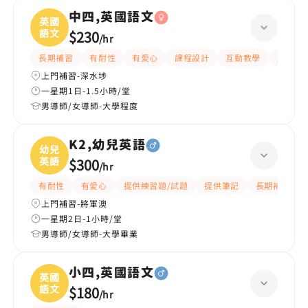
中四,英國語文
英國
語文
$230
/
hr
長期補習
有耐性
有愛心
課程設計
互動教學
題目講
上門補習-深水埗
一星期1日-1.5小時/堂
男導師/女導師-大學程度
K2,幼兒英語
幼兒
英語
$300
/
hr
有耐性
有愛心
提供練習題/試題
提供筆記
長期補習
上門補習-將軍澳
一星期2日-1小時/堂
男導師/女導師-大學畢業
小四,英國語文
英國
語文
$180
/
hr