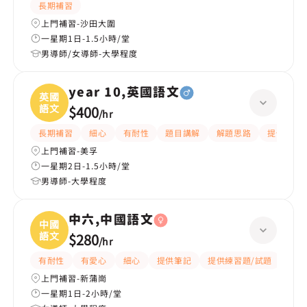
長期補習
上門補習-沙田大圍
一星期1日-1.5小時/堂
男導師/女導師-大學程度
year 10,英國語文
英國
語文
$400
/
hr
長期補習
細心
有耐性
題目講解
解題思路
提供練習
上門補習-美孚
一星期2日-1.5小時/堂
男導師-大學程度
中六,中國語文
中國
語文
$280
/
hr
有耐性
有愛心
細心
提供筆記
提供練習題/試題
課程
上門補習-新蒲崗
一星期1日-2小時/堂