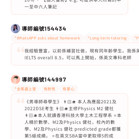
一至中六人筆記
導師編號
154434
*WhatsAPP asks about homework
*Long-term tutoring
*P
我經驗豐富，以前係補習社做，現有同年齡學生。我係英文
IELTS overall 8.5，可以馬上開始，係英文專科老師
導師編號
144997
*全英語上堂
有耐性
有愛心
《男導師尋學生》 👨🏻‍🎓 本人為應屆2021及
2022DSE考生 👨🏻‍🎓主修Physics M2 健社
👨🏻‍🎓本人就讀香港科技大學土木工程學系 ⭐️本
人精於數學、M2及Physics 健社，校內的數
學、M2及Physics 健社 predicted grade都獲
第5級成績。 ⭐️在英文SBA當中更取得5的成