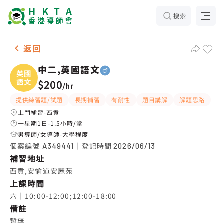
搜索
男-1名 中二,英國語文，西貢 補習推介
返回
中二,英國語文
英國
語文
$200
/
hr
提供練習題/試題
長期補習
有耐性
題目講解
解題思路
上門補習-西貢
一星期1日-1.5小時/堂
男導師/女導師-大學程度
個案編號
｜登記時間
A349441
2026/06/13
補習地址
西貢,安愉道安麗苑
上課時間
六｜10:00-12:00;12:00-18:00
備註
暫無