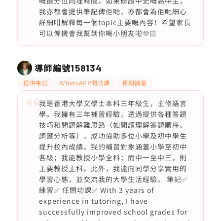
嘅攞分位同埋時間。如果修讀中史嘅高中生，
我亦都會提供筆記俾佢哋，亦都會為佢哋細心
詳細咁解釋每一個topic主要嘅內容！希望家長
可以俾機會我幫到你嘅小朋友啦🫶🏻
導師編號
158134
提供筆記
WhatsAPP問功課
長期補習
我是香港大學文學士本科三年級生，主修語言
學。我擁有三年補習經驗，透過提供各種答題
技巧和問題解難思路（如閲讀理解答題順序、
詞匯分析等），成功協助多位小學及初中學生
提升校內成績。我的補習對象涵蓋小學至初中
各級；我能教授小學全科；而中一至中三，則
主要教授主科。此外，我能向同學分享實用的
學習心態，並交流我的大學生活經驗。 筆記✅
練習✅ 任問功課✅ With 3 years of
experience in tutoring, I have
successfully improved school grades for