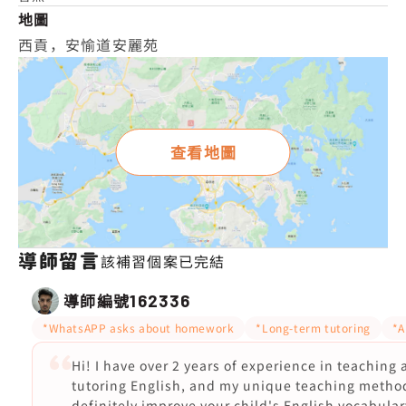
地圖
西貢，安愉道安麗苑
查看地圖
導師留言
該補習個案已完結
導師編號
162336
*WhatsAPP asks about homework
*Long-term tutoring
*A
Hi! I have over 2 years of experience in teaching
tutoring English, and my unique teaching method
definitely improve your child's English vocabula