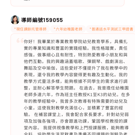
導師編號
159055
*現仼課餘托管導師
*六年幼稚園老師
*普通話水平測試三甲證書
你好！我畢業於專業教育學院幼兒教育學系，具備扎
實的專業知識和豐富的實踐經驗。我性格踏實，責任
感強，做事細心且有耐性，特別熱愛教導小朋友和與
他們互動。我的興趣涵蓋唱歌、彈鋼琴、戲劇演出、
舞蹈及空中瑜伽，這些愛好不僅提升了我在教學中的
表現，還令我的教學內容變得更有趣及生動化。我的
教學方式靈活多樣，能夠根據不同學生的需求進行調
整，並耐心解答學生問題。 在過去，我曾擔任幼稚園
老師多達六年，作為班主任教授K1至K3的幼兒。在多
年的教學經驗中，我曾多次教導有特殊需要的幼兒及
小童，這使我對教學充滿信心，並積累了豐富的經
驗。 在補習課堂上，我會配合家長要求，針對幼兒弱
項及加強各強項，亦會跟進功課，鞏固學校教授的課
堂內容。 我提供視像教學和上門授課服務，能夠教導
全科，協助學生溫習默書及準備不同課題的測驗及考