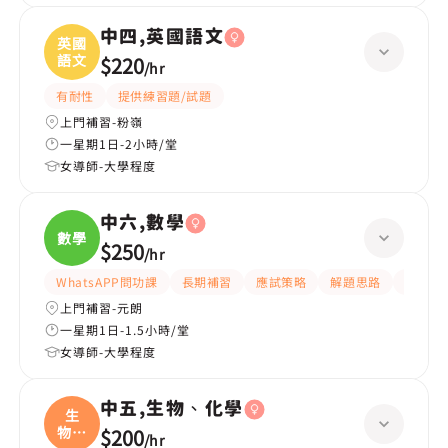
中四,英國語文
英國
語文
$220
/
hr
有耐性
提供練習題/試題
上門補習-粉嶺
一星期1日-2小時/堂
女導師-大學程度
中六,數學
數學
$250
/
hr
WhatsAPP問功課
長期補習
應試策略
解題思路
題目講
上門補習-元朗
一星期1日-1.5小時/堂
女導師-大學程度
中五,生物、化學
生
物、
$200
/
hr