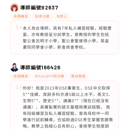
導師編號
92637
長期補習
指導功課
有愛心
本人為女導師，具有7年私人補習經驗，經驗豐
富，亦有教授呈分試學生，曾教授的學生包括
聖公會呂明才小學，聖公會聖彼得小學，英皇
書院同學會小學，新會商會學校。
導師編號
166426
長期補習
WhatsAPP問功課
應試策略
你好！我是2023年DSE畢業生，DSE中文取得
5**佳績，其餘多科亦達5級以上水平，英文5、
生物5**、歷史5**、通識5**（現在已經沒有
通識），具備紮實的語文基礎與應試經驗。 我
有班級補習及私人補習經驗，曾為母校中一同
學進行試前輔導，也協助過DSE考生掌握答題策
略。教學上我細心且有耐心，會按學生程度調