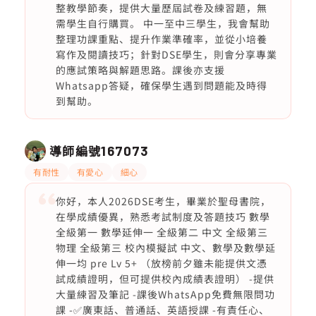
整教學節奏，提供大量歷屆試卷及練習題，無
需學生自行購買。 中一至中三學生，我會幫助
整理功課重點、提升作業準確率，並從小培養
寫作及閱讀技巧；針對DSE學生，則會分享專業
的應試策略與解題思路。課後亦支援
Whatsapp答疑，確保學生遇到問題能及時得
到幫助。
導師編號
167073
有耐性
有愛心
細心
你好，本人2026DSE考生，畢業於聖母書院，
在學成績優異，熟悉考試制度及答題技巧 數學
全級第一 數學延伸一 全級第二 中文 全級第三
物理 全級第三 校內模擬試 中文、數學及數學延
伸一均 pre Lv 5+ （放榜前夕雖未能提供文憑
試成績證明，但可提供校內成績表證明） -提供
大量練習及筆記 -課後WhatsApp免費無限問功
課 -✅廣東話、普通話、英語授課 -有責任心、