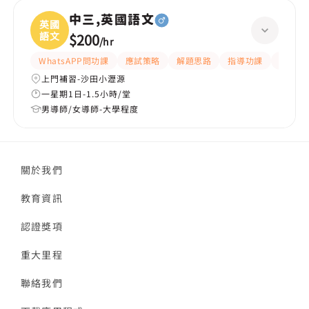
中三,英國語文
英國
語文
$200
/
hr
WhatsAPP問功課
應試策略
解題思路
指導功課
提供練
上門補習-沙田小瀝源
一星期1日-1.5小時/堂
男導師/女導師-大學程度
關於我們
教育資訊
認證獎項
重大里程
聯絡我們