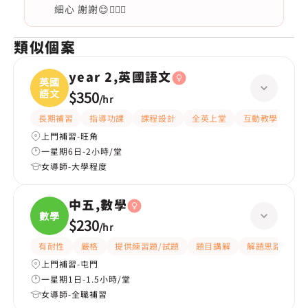
細心 謝謝😊🙇🏻‍♀️
類似個案
year 2,英國語文
英國
語文
$350
/
hr
長期補習
指導功課
課程設計
全英上堂
互動教學
提
上門補習-旺角
一星期6日-2小時/堂
女導師-大學程度
中五,數學
數學
$230
/
hr
有耐性
嚴格
提供練習題/試題
題目講解
解題思路
應
上門補習-屯門
一星期1日-1.5小時/堂
女導師-全職補習