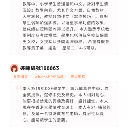
教導中、小學學生普通話和中文。針對學生情
況設計教學內容，尤其作文方面，自備教材，
因材施教，教授各類作文（寫作技巧）。針對
學生弱項加強訓練，以達至事半功倍的效果，
使成績在短時間內得以提升。 本人熟悉學校教
學制度及考試模式。學生包括傳統名校聖保羅
男女校，女拔萃及多間國際學校。 希望有機會
教導貴子弟，謝謝！ 星期二，4-6可以。
導師編號
166863
長期補習
WhatsAPP問功課
應試策略
本人為19年DSE畢業生，讀九龍真光中學，為
全英授課，選修中史及世史。本人相對耐心，
能更根據幼兒的興趣及喜好，設計課堂。本人
現在在香港大學讀教育碩士，本人有2年補習經
驗，及是一名特殊教育的老師，有耐性及愛
心，能關顧學生的需要。