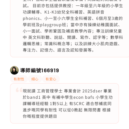
試。 目前亦包括提供教授：一年級至六年級的小學生
功課輔導、K1-K3幼兒全科補習、英語拼音
phonics、小一至小六學生全科補習、6個月至3歲的
學前班及playgroup班；當中亦有操練幼稚園面試、
小一面試、學術鞏固及補底教學內容；專注訓練兒童
中 英文科聆聽、說話、閱讀、寫作、認字等；數學科
邏輯思維；常識科概念等；以及訓練大小肌肉遊戲、
專注力、記憶力、語言及認知發展等。
導師編號
166919
有耐性
細心
有愛心
現就讀 工商管理學士 專業會計 2025dser 畢業
於band1 英中 有補中學生econ bafs 小學生功
課輔導班經驗 1對5以上 有SCRC 適合想補底同
進步嘅同學有耐性 可以從0教起 無限問書 根據
你嘅程度提供題目