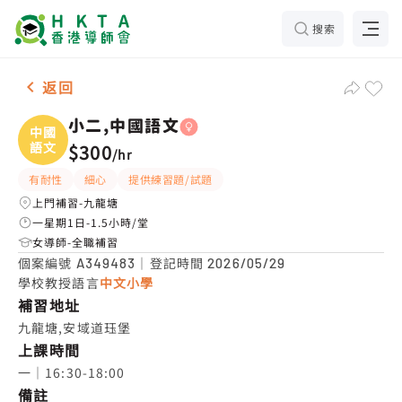
搜索
女-1名 小二,中國語文，九龍塘 補習推介
返回
小二,中國語文
中國
語文
$300
/
hr
有耐性
細心
提供練習題/試題
上門補習-九龍塘
一星期1日-1.5小時/堂
女導師-全職補習
個案編號
｜登記時間
A349483
2026/05/29
學校教授語言
中文小學
補習地址
九龍塘,安域道珏堡
上課時間
一｜16:30-18:00
備註