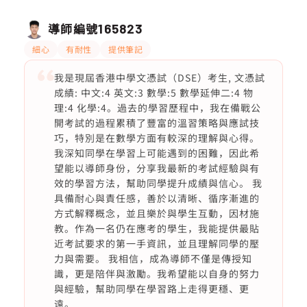
導師編號
165823
細心
有耐性
提供筆記
我是現屆香港中學文憑試（DSE）考生, 文憑試
成績: 中文:4 英文:3 數學:5 數學延伸二:4 物
理:4 化學:4。過去的學習歷程中，我在備戰公
開考試的過程累積了豐富的溫習策略與應試技
巧，特別是在數學方面有較深的理解與心得。
我深知同學在學習上可能遇到的困難，因此希
望能以導師身份，分享我最新的考試經驗與有
效的學習方法，幫助同學提升成績與信心。 我
具備耐心與責任感，善於以清晰、循序漸進的
方式解釋概念，並且樂於與學生互動，因材施
教。作為一名仍在應考的學生，我能提供最貼
近考試要求的第一手資訊，並且理解同學的壓
力與需要。 我相信，成為導師不僅是傳授知
識，更是陪伴與激勵。我希望能以自身的努力
與經驗，幫助同學在學習路上走得更穩、更
遠。