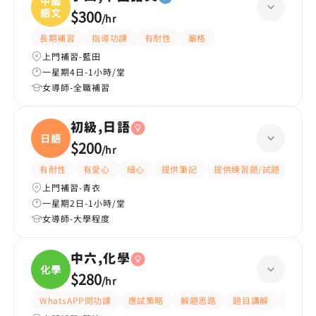
中國
語文
$300
/
hr
長期補習
指導功課
有耐性
嚴格
上門補習-藍田
一星期4日-1小時/堂
女導師-全職補習
初級,日語
日語
$200
/
hr
有耐性
有愛心
細心
提供筆記
提供練習題/試題
課程
上門補習-青衣
一星期2日-1小時/堂
女導師-大學程度
中六,化學
化學
$280
/
hr
WhatsAPP問功課
應試策略
解題思路
題目講解
細心