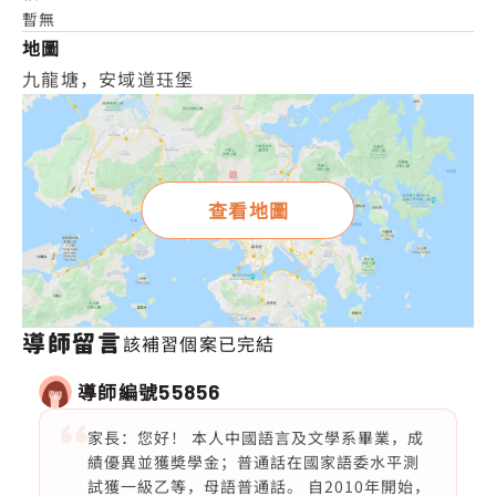
暫無
地圖
九龍塘，安域道珏堡
查看地圖
導師留言
該補習個案已完結
導師編號
55856
家長：您好！ 本人中國語言及文學系畢業，成
績優異並獲奬學金；普通話在國家語委水平測
試獲一級乙等，母語普通話。 自2010年開始，