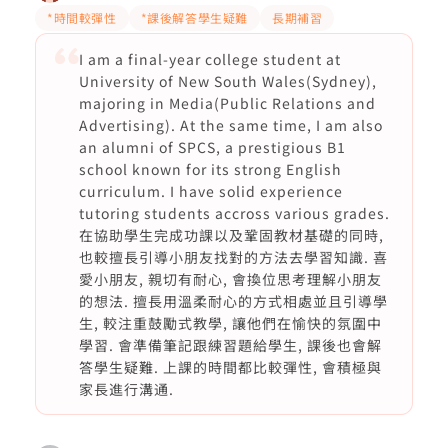
*時間較彈性
*課後解答學生疑難
長期補習
I am a final-year college student at
University of New South Wales(Sydney),
majoring in Media(Public Relations and
Advertising). At the same time, I am also
an alumni of SPCS, a prestigious B1
school known for its strong English
curriculum. I have solid experience
tutoring students accross various grades.
在協助學生完成功課以及鞏固教材基礎的同時,
也較擅長引導小朋友找對的方法去學習知識. 喜
愛小朋友, 親切有耐心, 會換位思考理解小朋友
的想法. 擅長用溫柔耐心的方式相處並且引導學
生, 較注重鼓勵式教學, 讓他們在愉快的氛圍中
學習. 會準備筆記跟練習題給學生, 課後也會解
答學生疑難. 上課的時間都比較彈性, 會積極與
家長進行溝通.