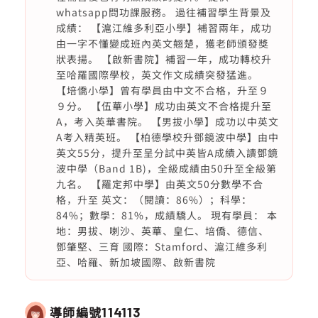
whatsapp問功課服務。 過往補習學生背景及
成績： 【滬江維多利亞小學】補習兩年，成功
由一字不懂變成班內英文翹楚，獲老師頒發獎
狀表揚。 【啟新書院】補習一年，成功轉校升
至哈羅國際學校，英文作文成績突發猛進。
【培僑小學】曾有學員由中文不合格，升至９
９分。 【伍華小學】成功由英文不合格提升至
A，考入英華書院。 【男拔小學】成功以中英文
A考入精英班。 【柏德學校升鄧鏡波中學】由中
英文55分，提升至呈分試中英皆A成績入讀鄧鏡
波中學（Band 1B)，全級成績由50升至全級第
九名。 【羅定邦中學】由英文50分數學不合
格，升至 英文：（閱讀：86%）；科學：
84%；數學：81%，成績驕人。 現有學員： 本
地：男拔、喇沙、英華、皇仁、培僑、德信、
鄧肇堅、三育 國際：Stamford、滬江維多利
亞、哈羅、新加坡國際、啟新書院
導師編號
114113