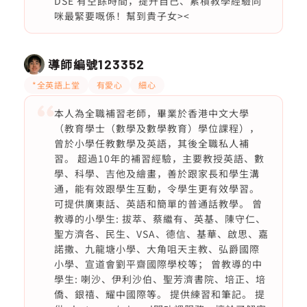
DSE 有空餘時間，提升自己、累積教學經驗同
咪最緊要嘅係！幫到貴子女><
導師編號
123352
*全英語上堂
有愛心
細心
本人為全職補習老師，畢業於香港中文大學
（教育學士（數學及數學教育）學位課程），
曾於小學任教數學及英語，其後全職私人補
習。 超過10年的補習經驗，主要教授英語、數
學、科學、吉他及繪畫，善於跟家長和學生溝
通，能有效跟學生互動，令學生更有效學習。
可提供廣東話、英語和簡單的普通話教學。 曾
教導的小學生: 拔萃、蔡繼有、英基、陳守仁、
聖方濟各、民生、VSA、德信、基華、啟思、嘉
諾撒、九龍塘小學、大角咀天主教、弘爵國際
小學、宣道會劉平齋國際學校等； 曾教導的中
學生: 喇沙、伊利沙伯、聖芳濟書院、培正、培
僑、銀禧、耀中國際等。 提供練習和筆記。 提