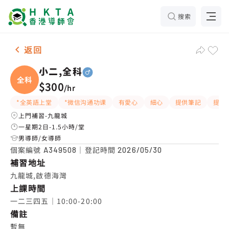
搜索
男-1名 小二,全科，九龍城 補習推介
返回
小二,全科
全科
$300
/
hr
*全英語上堂
*微信沟通功课
有愛心
細心
提供筆記
提供
上門補習-九龍城
一星期2日-1.5小時/堂
男導師/女導師
個案編號
｜登記時間
A349508
2026/05/30
補習地址
九龍城,啟德海灣
上課時間
一二三四五｜10:00-20:00
備註
暫無