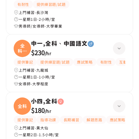
有耐性
提供練習題/試題
上門補習-長沙灣
一星期1日-2小時/堂
男導師/女導師-大學畢業
中一,全科、中國語文
全
科、
$230
/
hr
中國
提供筆記
提供練習題/試題
應試策略
有耐性
互動教學
上門補習-九龍城
一星期1日-1小時/堂
女導師-大學程度
小四,全科
全科
$180
/
hr
提供筆記
指導功課
長期補習
解題思路
應試策略
提
上門補習-黃大仙
一星期2日-1.5小時/堂