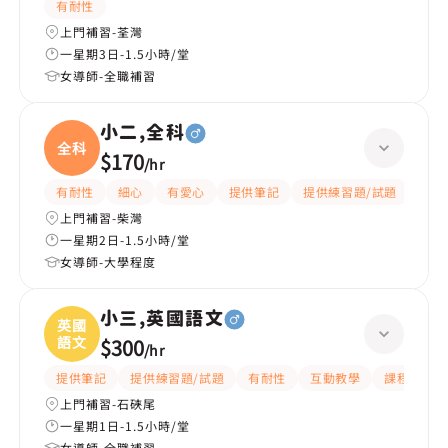
有耐性
上門補習-荃灣
一星期3日-1.5小時/堂
女導師-全職補習
小二,全科
全科
$170
/
hr
有耐性
細心
有愛心
提供筆記
提供練習題/試題
指導
上門補習-柴灣
一星期2日-1.5小時/堂
女導師-大學程度
小三,英國語文
英國
語文
$300
/
hr
提供筆記
提供練習題/試題
有耐性
互動教學
課程設計
上門補習-石硤尾
一星期1日-1.5小時/堂
女導師-全職補習