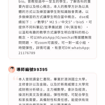
bio。曾教授過中一至五的學生，了解各科的重
要內容以及核心概念，本人的教學方計為以具
體的方式以及練習讓學生對知識融會貫通，以
多做練習的方式讓學生明白當中概念， dse成
績如下 ： ✅數學5* M2 5 ✅中文5* ✅bio5 ·可
提供不同科筆記/並準備試題（中/英皆有） ·
以溫和有趣的教學方式讓學生明白理科的核心
概念 ·可以WhatsApp/IG/wechat等媒體無限
問問題 · 可zoom可面授，可一對一或小組 ·
時間彈性，詳情可議 ·有意可DM whatsApp:
21176789
導師編號
99395
本人曾就讀皇仁書院，畢業於澳洲國立大學，
主修會計以及金融，以及於新南威爾士大學完
成財務分析碩士，主力補數學，會計及經濟，
操流利英文及普通話，彈性時間，可配合學生
和家長需要，具備耐性和責任感，能提供有效
方法提升學習效率，並以釐清概念。