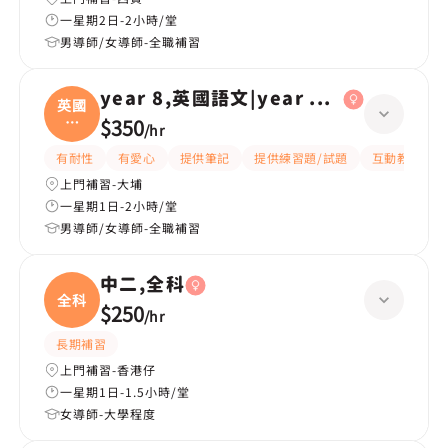
一星期2日-2小時/堂
男導師/女導師-全職補習
year 8,英國語文|year 6,英國語文
英國
語
$350
/
hr
文|
有耐性
有愛心
提供筆記
提供練習題/試題
互動教學
上門補習-大埔
一星期1日-2小時/堂
男導師/女導師-全職補習
中二,全科
全科
$250
/
hr
長期補習
上門補習-香港仔
一星期1日-1.5小時/堂
女導師-大學程度