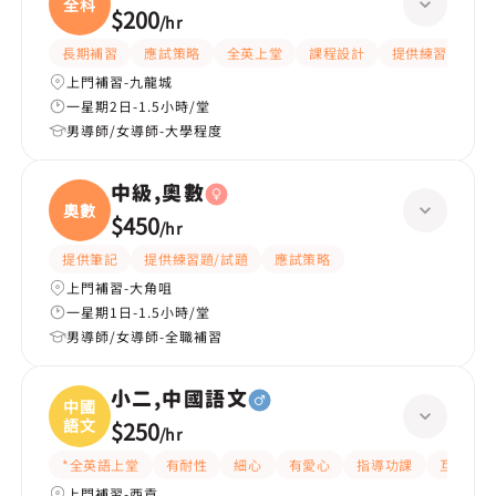
全科
$200
/
hr
長期補習
應試策略
全英上堂
課程設計
提供練習題/試題
上門補習-九龍城
一星期2日-1.5小時/堂
男導師/女導師-大學程度
中級,奧數
奧數
$450
/
hr
提供筆記
提供練習題/試題
應試策略
上門補習-大角咀
一星期1日-1.5小時/堂
男導師/女導師-全職補習
小二,中國語文
中國
語文
$250
/
hr
*全英語上堂
有耐性
細心
有愛心
指導功課
互動教學
上門補習-西貢