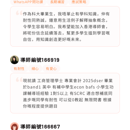
WhatsAPP問功課
長期補習
應試策略
作為科大畢業生，我唔單止有學科知識，仲有
耐性同熱誠，鍾意用生活例子解釋抽象概念，
令學生容易明白。我希望能加入香港導師會，
將呢份信念延續落去，幫更多學生搵到學習嘅
自信，用知識創造更好嘅未來。
導師編號
166919
有耐性
細心
有愛心
現就讀 工商管理學士 專業會計 2025dser 畢業
於band1 英中 有補中學生econ bafs 小學生功
課輔導班經驗 1對5以上 有SCRC 適合想補底同
進步嘅同學有耐性 可以從0教起 無限問書 根據
你嘅程度提供題目
導師編號
166667