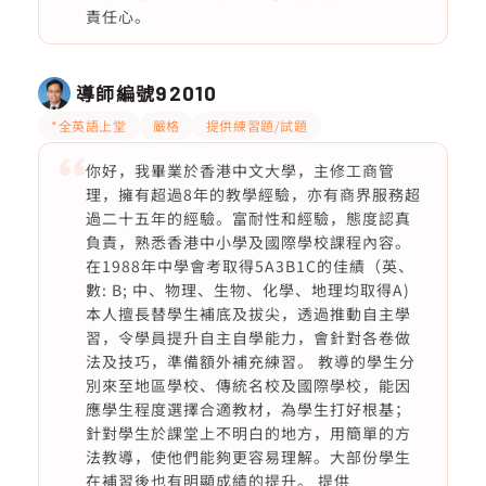
責任心。
導師編號
92010
*全英語上堂
嚴格
提供練習題/試題
你好，我畢業於香港中文大學，主修工商管
理，擁有超過8年的教學經驗，亦有商界服務超
過二十五年的經驗。富耐性和經驗，態度認真
負責，熟悉香港中小學及國際學校課程內容。
在1988年中學會考取得5A3B1C的佳績（英、
數: B; 中、物理、生物、化學、地理均取得A)
本人擅長替學生補底及拔尖，透過推動自主學
習，令學員提升自主自學能力，會針對各卷做
法及技巧，準備額外補充練習。 教導的學生分
別來至地區學校、傳統名校及國際學校，能因
應學生程度選擇合適教材，為學生打好根基；
針對學生於課堂上不明白的地方，用簡單的方
法教導，使他們能夠更容易理解。大部份學生
在補習後也有明顯成績的提升。 提供