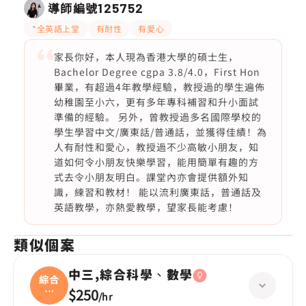
導師編號
125752
*全英語上堂
有耐性
有愛心
家長你好，本人現為香港大學的碩士生，
Bachelor Degree cgpa 3.8/4.0，First Hon
畢業，有超過4年教學經驗，教授過的學生遍佈
幼稚園至小六，更有多年專科補習和升小面試
準備的經驗。 另外，曾教授過多名國際學校的
學生學習中文/廣東話/普通話，並獲得佳績！為
人有耐性和愛心，教授過不少高敏小朋友，知
道如何令小朋友快樂學習，能用簡單有趣的方
式去令小朋友明白。課堂內亦會提供額外知
識，練習和教材！ 能以流利廣東話，普通話及
英語教學，亦熱愛教學，望家長能考慮！
類似個案
中三,綜合科學、數學
綜合
科
$250
/
hr
學、