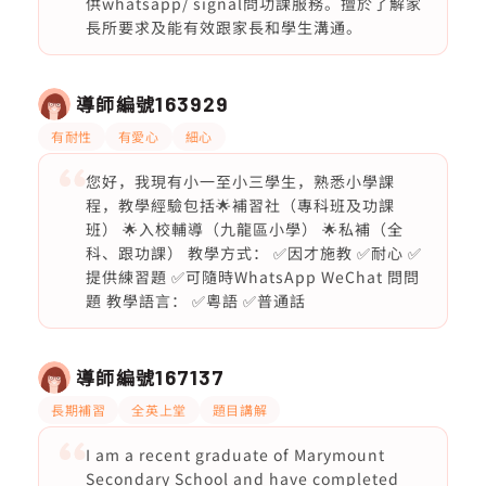
供whatsapp/ signal問功課服務。擅於了解家
長所要求及能有效跟家長和學生溝通。
導師編號
163929
有耐性
有愛心
細心
您好，我現有小一至小三學生，熟悉小學課
程，教學經驗包括🌟補習社（專科班及功課
班） 🌟入校輔導（九龍區小學） 🌟私補（全
科、跟功課） 教學方式： ✅因才施教 ✅耐心 ✅
提供練習題 ✅可隨時WhatsApp WeChat 問問
題 教學語言： ✅粵語 ✅普通話
導師編號
167137
長期補習
全英上堂
題目講解
I am a recent graduate of Marymount
Secondary School and have completed