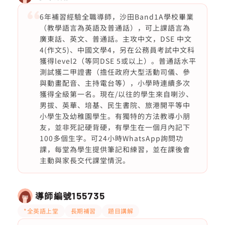
6年補習經驗全職導師，沙田Band1A學校畢業
（教學語言為英語及普通話），可上課語言為
廣東話、英文、普通話。主攻中文，DSE 中文
4(作文5)、中國文學4，另在公務員考試中文科
獲得level2（等同DSE 5或以上）。普通話水平
測試獲二甲證書（擔任政府大型活動司儀、參
與動畫配音、主持電台等），小學時連續多次
獲得全級第一名。現在/以往的學生來自喇沙、
男拔、英華、培基、民生書院、旅港開平等中
小學生及幼稚園學生。有獨特的方法教導小朋
友，並非死記硬背硬，有學生在一個月內記下
100多個生字。可24小時WhatsApp詢問功
課，每堂為學生提供筆記和練習，並在課後會
主動與家長交代課堂情況。
導師編號
155735
*全英語上堂
長期補習
題目講解