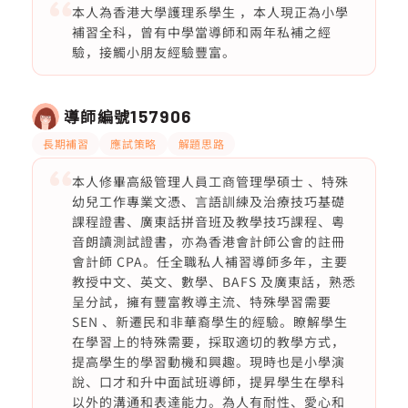
本人為香港大學護理系學生 ，本人現正為小學
補習全科，曾有中學當導師和兩年私補之經
驗，接觸小朋友經驗豐富。
導師編號
157906
長期補習
應試策略
解題思路
本人修畢高級管理人員工商管理學碩士 、特殊
幼兒工作專業文憑、言語訓練及治療技巧基礎
課程證書、廣東話拼音班及教學技巧課程、粵
音朗讀測試證書，亦為香港會計師公會的註冊
會計師 CPA。任全職私人補習導師多年，主要
教授中文、英文、數學、BAFS 及廣東話，熟悉
呈分試，擁有豐富教導主流、特殊學習需要
SEN 、新遷民和非華裔學生的經驗。瞭解學生
在學習上的特殊需要，採取適切的教學方式，
提高學生的學習動機和興趣。現時也是小學演
說、口才和升中面試班導師，提昇學生在學科
以外的溝通和表達能力。為人有耐性、愛心和