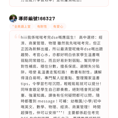
導師編號
166327
*全英語上堂
有耐性
有愛心
hiii我係啱啱考完dse嘅應屆生！ 高中選修：經
濟、商業管理、物理 雖然我先啱啱考完，但正
正因為新鮮出爐，所以最清楚呢幾年dse嘅出題
趨勢、考官心水，亦都好明白依家學生溫書嘅
弱點同常錯位。而且好易針對弱點、幫同學針
對性補底、穩住分數，擅長保底、避開失分陷
阱，唔使 亂溫書走冤枉路！ 教書有耐性，講解
得淺白易明，專門幫人捉重點、整理獨家溫書
tips，令學習冇咁沉悶，輕輕鬆鬆就可以提分！
同咪會跟足學生自己節奏教，絕對唔會死記硬
塞、強灌知識。課後有任何疑問都可以問，隨
時都覆到 message ! 可補：幼稚園/小學/初中
嘅英文、數學、物理、經濟、商業管理！ 時間
超彈性，仲可以安排***！ 主要都係趁住考完