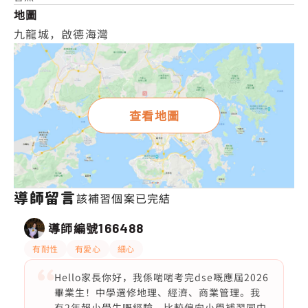
地圖
九龍城，啟德海灣
查看地圖
導師留言
該補習個案已完結
導師編號
166488
有耐性
有愛心
細心
Hello家長你好，我係啱啱考完dse嘅應屆2026
畢業生！中學選修地理、經濟、商業管理。我
有2年報小學生嘅經驗。比較偏向小學補習同中