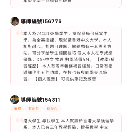
希望令學生成績有所改善
導師編號
156776
本人為24年DSE畢業生，讀保良局何蔭棠中
學，為全英授課，現就讀香港中文大學，本人
相對耐心，對題目理解、解題獨有一套思考方
法，可分享給學生相關技巧 個人本人在學成績
優異，DSE中文 物理 數學皆得5分， 【教學/補
習經歷】 本人有兩年義務補習經驗，日常有指
導細佬小五的功課，在校也有與同學交流學
習； 【個人優勢】 可提供筆記及練習
導師編號
154311
嚴格
有耐性
有愛心
港大學生 尋找學生 本人就讀於香港大學護理學
系，本人已有三年教學經驗，擅長數學 中文