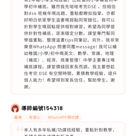
學初中補底。雖然我先啱啱考完DSE ，但相信
對dse 呢幾年嘅出題、重點都瞭如指掌。亦都
好明白依家學生溫書嘅弱點同常錯位。我可以
針對學生嘅弱點提供相對練習，希望為同學提
供針對性補底，逐漸穩定分數。課堂專門幫同
學搵重點、整理溫書tips同筆記。另外，我非常
樂意WhatsApp 問書同覆message! 我可以補
幼稚園/小學/初中嘅英文、數學、常識、地理
（補底）、經濟、商業管理！中學主要專注喺
補底課程。課堂價錢因家長而調。我主要想趁
住考完 DSE 有空閒時間，累積教學經驗，提升
個人能力！希望得到家長信任，幫助學生。謝
謝。
導師編號
154318
嚴格
有愛心
WhatsAPP問功課
本人有多年私補/功課班經驗，重點針對教學，