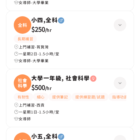
女導師-大學畢業
小四,全科
全科
$250
/
hr
長期補習
上門補習-筲箕灣
一星期2日-1.5小時/堂
女導師-大學畢業
大學一年級, 社會科學
社會
科學
$500
/
hr
有耐性
細心
提供筆記
提供練習題/試題
指導功課
互
上門補習-西貢
一星期1日-1.5小時/堂
女導師
小五,全科