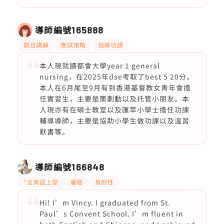
導師編號
165888
題目講解
應試策略
指導功課
本人現就讀都會大學year 1 general
nursing，在2025年dse考取了best 5 20分。
本人在6月尾至9月有到香港基督教女青年會擔
任實習生，主要是策劃動以及托管小朋友。本
人現亦有在碩士教室以及匯萃小學士擔任功課
輔導導師，主要是協助小學生做功課以及溫習
默書等。
導師編號
166848
*全英語上堂
嚴格
有耐性
Hi! I’m Vincy. I graduated from St.
Paul’s Convent School. I’m fluent in