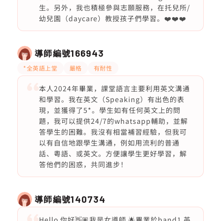
生。另外，我也積極參與志願服務，在托兒所/
幼兒園（daycare）教授孩子們學習。❤️❤️❤️
導師編號
166943
*全英語上堂
嚴格
有耐性
本人2024年畢業，課堂語言主要利用英文溝通
和學習。我在英文（Speaking）有出色的表
現，並獲得了5*。學生如有任何英文上的問
題，我可以提供24/7的whatsapp輔助，並解
答學生的困難。我沒有相當補習經驗，但我可
以有自信地跟學生溝通，例如用流利的普通
話、粵語、或英文。方便讓學生更好學習，解
答他們的困惑，共同進步！
導師編號
140734
Hello 你好👋🏽我是女導師 🌟畢業於band1 英