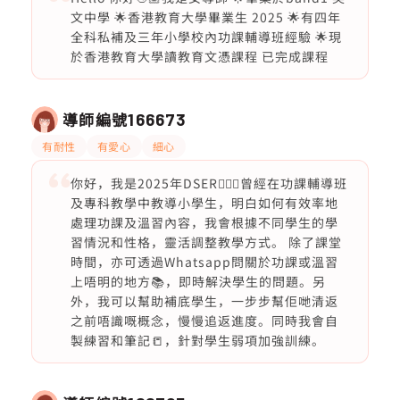
文中學 🌟香港教育大學畢業生 2025 🌟有四年
全科私補及三年小學校內功課輔導班經驗 🌟現
於香港教育大學讀教育文憑課程 已完成課程
導師編號
166673
有耐性
有愛心
細心
你好，我是2025年DSER🙋🏻‍♀️曾經在功課輔導班
及專科教學中教導小學生，明白如何有效率地
處理功課及溫習內容，我會根據不同學生的學
習情況和性格，靈活調整教學方式。 除了課堂
時間，亦可透過Whatsapp問關於功課或溫習
上唔明的地方📚，即時解決學生的問題。另
外，我可以幫助補底學生，一步步幫佢哋清返
之前唔識嘅概念，慢慢追返進度。同時我會自
製練習和筆記📒，針對學生弱項加強訓練。