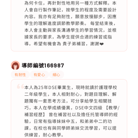
為何卡住，再針對性地用另一種方式解釋。本
人會自行製作筆記，按學生的程度及需要設計
內容。我亦有足夠耐性，願意放慢腳步，因應
學生的理解進度調節教學節奏。 每堂結束後，
本人會主動與家長溝通學生的學習情況，並根
據家長的要求，為學生提供合適的練習或指
導。希望有機會為 貴子弟補習，謝謝❤️
導師編號
166987
有耐性
有愛心
細心
本人為25年DSE畢業生，現時就讀於護理學校
二年級學生，本人相對耐心，對題目理解、解
題獨有一套思考方法，可分享給學生相關技
巧，本人在學成績優異，DSE中文四級 【教學/
補習經歷】 曾在補習社以及擔任托管導師的經
驗，日常有指導妹妹中五，和弟弟中二的功
課，在校也有與同學師弟妹交流學習，可以提
供練習，耐心教學。