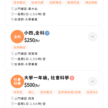
提供筆記
指導功課
長期補習
解題思路
應試策略
提
上門補習-黃大仙
一星期2日-1.5小時/堂
女導師-大學畢業
小四,全科
全科
$250
/
hr
長期補習
上門補習-筲箕灣
一星期2日-1.5小時/堂
女導師-大學畢業
大學一年級, 社會科學
社會
科學
$500
/
hr
有耐性
細心
提供筆記
提供練習題/試題
指導功課
互
上門補習-西貢
一星期1日-1.5小時/堂