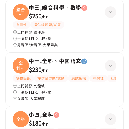
中三,綜合科學、數學
綜合
科
$250
/
hr
學、
有耐性
提供練習題/試題
上門補習-長沙灣
一星期1日-2小時/堂
男導師/女導師-大學畢業
中一,全科、中國語文
全
科、
$230
/
hr
中國
提供筆記
提供練習題/試題
應試策略
有耐性
互動教學
上門補習-九龍城
一星期1日-1小時/堂
女導師-大學程度
小四,全科
全科
$180
/
hr