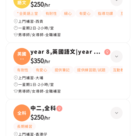
語文
$250
/
hr
*全英語上堂
有耐性
細心
有愛心
指導功課
互動教學
上門補習-西貢
一星期2日-2小時/堂
男導師/女導師-全職補習
year 8,英國語文|year 6,英國語文
英國
語
$350
/
hr
文|
有耐性
有愛心
提供筆記
提供練習題/試題
互動教學
上門補習-大埔
一星期1日-2小時/堂
男導師/女導師-全職補習
中二,全科
全科
$250
/
hr
長期補習
上門補習-香港仔