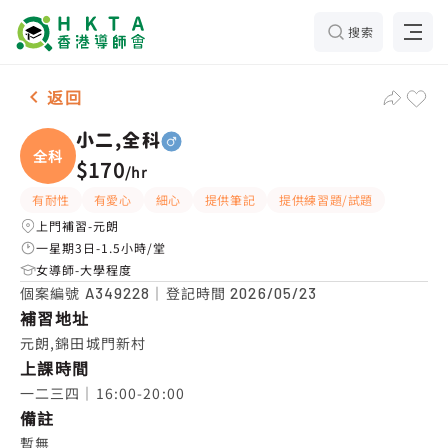
搜索
男-1名 小二,全科，元朗 補習推介
返回
小二,全科
全科
$170
/
hr
有耐性
有愛心
細心
提供筆記
提供練習題/試題
上門補習-元朗
一星期3日-1.5小時/堂
女導師-大學程度
個案編號
｜登記時間
A349228
2026/05/23
補習地址
元朗,錦田城門新村
上課時間
一二三四｜16:00-20:00
備註
暫無