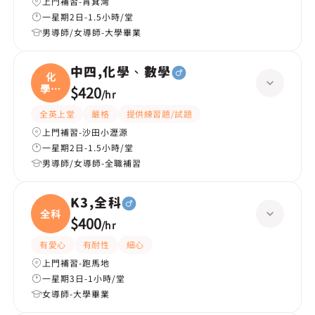
上門補習-筲箕灣
一星期2日-1.5小時/堂
男導師/女導師-大學畢業
中四,化學、數學
化
學、
$420
/
hr
數學
全英上堂
嚴格
提供練習題/試題
上門補習-沙田小瀝源
一星期2日-1.5小時/堂
男導師/女導師-全職補習
K3,全科
全科
$400
/
hr
有愛心
有耐性
細心
上門補習-跑馬地
一星期3日-1小時/堂
女導師-大學畢業