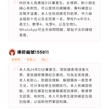
你好本人為應屆DSE畢業生。女導師，對小朋友
細心有耐性，可以提供功課輔導、專科補習以
及幫手溫書。本人在校成績名列前茅，中六級
全級前十名以及全班第一名，學校Pre中文4、
英文3、數學4、化學4、以及生物5。
WhatsApp可全天候問問題，緊貼子女的課程
進度。
導師編號
155611
有耐性
有愛心
細心
本人為24年DSE畢業生，現就讀香港浸會大
學，曾就讀廖寶珊紀念書院，均為全英授課，
本人有耐心，對題目理解、解題獨有一套思考
方法，可分享給學生相關技巧。本人有補習經
驗，亦曾在補習社做兼職補習班導師，教導學
生認真、有耐性，本人可為學生提供練習及個
別指導，以協助他們鞏固知識。