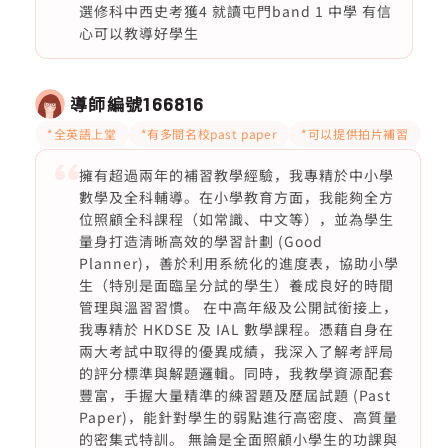
選修科中西史考獲4 就讀屯門band 1 中學 有信
心可以教導好學生
導師編號
166816
*全英語上堂
*有多間名校past paper
*可以提供拍片補習
擁有超過兩年的補習教學經驗，我專精於中小學
數學及全科輔導。在小學教育方面，我能夠全方
位照顧全科課程（如常識、中文等），並為學生
量身打造清晰高效的學習計劃 (Good
Planner)，善於利用系統化的進度表，協助小學
生（特別是面臨呈分試的學生）養成良好的時間
管理與溫習習慣。 在中高年級及公開試銜接上，
我專精於 HKDSE 及 IAL 數學課程。憑藉自身在
兩大考試中取得的優異成績，我深入了解考評局
的評分標準與解題邏輯。同時，我教學資源配套
豐富，手握大量精準的練習題及歷屆試題 (Past
Paper)，能針對學生的弱點進行高密度、高質量
的密集式特訓。 無論是全面照顧小學生的功課與