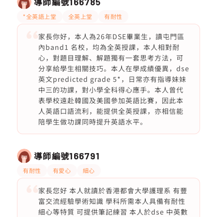
導師編號
166785
*全英語上堂
全英上堂
有耐性
家長你好，本人為26年DSE畢業生，讀屯門區
內band1 名校，均為全英授課，本人相對耐
心，對題目理解、解題獨有一套思考方法，可
分享給學生相關技巧。本人在學成績優異，dse
英文predicted grade 5*，日常亦有指導妹妹
中三的功課，對小學全科得心應手。本人曾代
表學校遠赴韓國及美國參加英語比賽，因此本
人英語口語流利，能提供全英授課，亦相信能
陪學生做功課同時提升英語水平。
導師編號
166791
有耐性
有愛心
細心
家長您好 本人就讀於香港都會大學護理系 有豐
富交流經驗學術知識 學科所需本人具備有耐性
細心等特質 可提供筆記練習 本人於dse 中英數