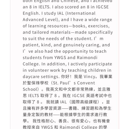
both English and Chinese, and I achieved
an 8 in IELTS. I also scored an 8 in IGCSE
English. I study IAL (International
Advanced Level), and I have a wide range
of learning resources—books, exercises,
and tailored materials—made specifically
to suit the needs of the student. I’m
patient, kind, and genuinely caring, and
I’ve also had the opportunity to teach
students from YWGS and Raimondi
College. In addition, I actively participate
in volunteer work by teaching children in
daycare settings. 你好！我是 Vincy。我畢業
於聖保祿學校（St. Paul’s Convent
School）。我英文和中文都非常熟練，並且雅
思 IELTS 取得了 8 。我在 IGCSE 英語考試中也
取得了 8 。 我就讀 IAL（國際高級課程），並
且擁有許多學習資源——書籍、練習題和為學生
量身定製的教材——能根據學生的需求進行教
學。 我性格耐心、善良、很有愛心，也有機會
教授來自 YWGS 和 Raimondi College 的學