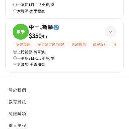
一星期1日-1.5小時/堂
女導師-大學程度
中一,數學
數學
$350
/
hr
提供筆記
提供練習題/試題
應試策略
課程設計
題目講解
上門補習-將軍澳
一星期2日-1.5小時/堂
男導師-全職補習
關於我們
教育資訊
認證獎項
重大里程