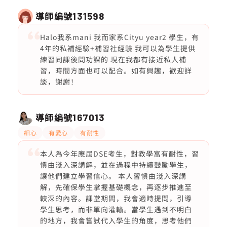
導師編號
131598
Halo我系mani 我而家系Cityu year2 學生，有
4年的私補經驗+補習社經驗 我可以為學生提供
練習同課後問功課的 現在我都有接近私人補
習，時間方面也可以配合。如有興趣，歡迎詳
談，謝謝！
導師編號
167013
細心
有愛心
有耐性
本人為今年應屆DSE考生，對教學富有耐性，習
慣由淺入深講解，並在過程中持續鼓勵學生，
讓他們建立學習信心。 本人習慣由淺入深講
解，先確保學生掌握基礎概念，再逐步推進至
較深的內容。課堂期間，我會適時提問，引導
學生思考，而非單向灌輸。當學生遇到不明白
的地方，我會嘗試代入學生的角度，思考他們