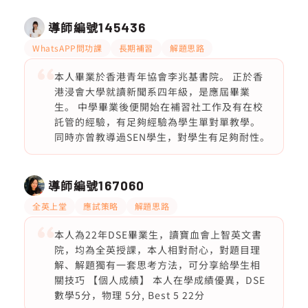
導師編號
145436
WhatsAPP問功課
長期補習
解題思路
本人畢業於香港青年協會李兆基書院。 正於香
港浸會大學就讀新聞系四年級，是應屆畢業
生。 中學畢業後便開始在補習社工作及有在校
託管的經驗，有足夠經驗為學生單對單教學。
同時亦曾教導過SEN學生，對學生有足夠耐性。
導師編號
167060
全英上堂
應試策略
解題思路
本人為22年DSE畢業生，讀寶血會上智英文書
院，均為全英授課，本人相對耐心，對題目理
解、解題獨有一套思考方法，可分享給學生相
關技巧 【個人成績】 本人在學成績優異，DSE
數學5分，物理 5分, Best 5 22分