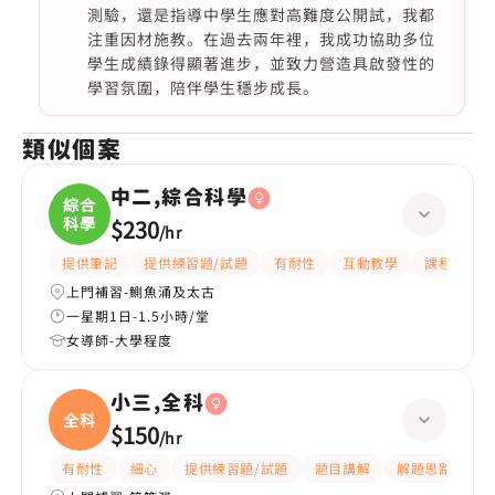
測驗，還是指導中學生應對高難度公開試，我都
注重因材施教。在過去兩年裡，我成功協助多位
學生成績錄得顯著進步，並致力營造具啟發性的
學習氛圍，陪伴學生穩步成長。
類似個案
中二,綜合科學
綜合
科學
$230
/
hr
提供筆記
提供練習題/試題
有耐性
互動教學
課程設計
上門補習-鰂魚涌及太古
一星期1日-1.5小時/堂
女導師-大學程度
小三,全科
全科
$150
/
hr
有耐性
細心
提供練習題/試題
題目講解
解題思路