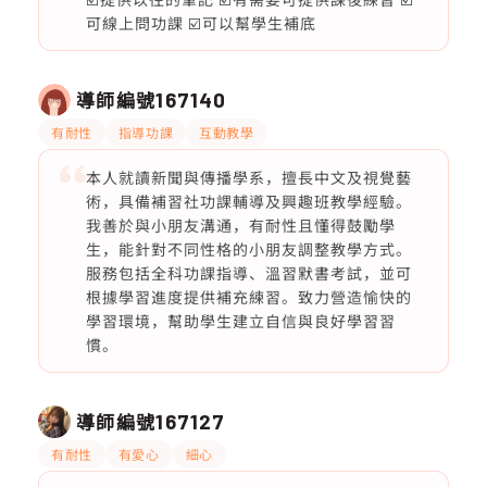
可線上問功課 ☑️可以幫學生補底
導師編號
167140
有耐性
指導功課
互動教學
本人就讀新聞與傳播學系，擅長中文及視覺藝
術，具備補習社功課輔導及興趣班教學經驗。
我善於與小朋友溝通，有耐性且懂得鼓勵學
生，能針對不同性格的小朋友調整教學方式。
服務包括全科功課指導、溫習默書考試，並可
根據學習進度提供補充練習。致力營造愉快的
學習環境，幫助學生建立自信與良好學習習
慣。
導師編號
167127
有耐性
有愛心
細心