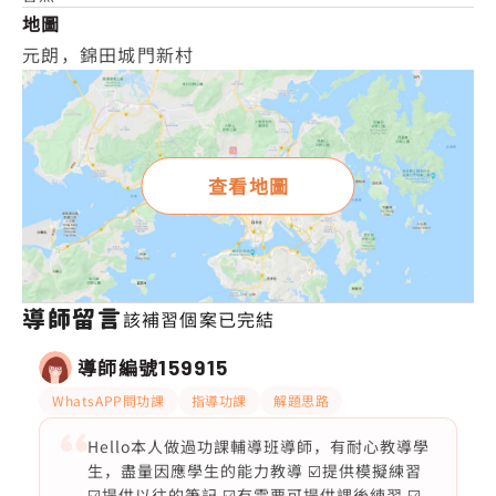
地圖
元朗，錦田城門新村
查看地圖
導師留言
該補習個案已完結
導師編號
159915
WhatsAPP問功課
指導功課
解題思路
Hello本人做過功課輔導班導師，有耐心教導學
生，盡量因應學生的能力教導 ☑️提供模擬練習
☑️提供以往的筆記 ☑️有需要可提供課後練習 ☑️