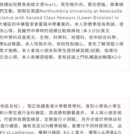
讀幼兒教育高級文憑Year1。我性格外向，責任感強，做事細
在英國Northumbria University at Newcastle
cience with Second Class Honours (Lower Division) in
畢業了。我在大埔區的中華聖潔會靈風中學畢業的。本人對教學很有熱誠，很
心得，我雖然中學時的成績比較麻麻地 (本人DSE英文
強最熱愛的中學科目是英文、生物、科學科、地理科、初中綜合科學，
學&幼稚園。本人性格外向，有耐性和細心，會先了解清楚小朋
恩才施教。本人會為小朋友和學生提供練習題/試題、指導功
交流心得。本人有補習經驗，曾有試過上門私補過幼稚園K2小
學（地區名校），現正就讀香港大學教育學科。曾到小學為小學生
和小學生進行全科補習，其成績有顯著進步。 本人與小朋友相
，可提供各類型練習、定期進行小測驗。 另外亦曾於特殊幼兒
D學生進行補習，擁有充足SEN教學經驗，會應付不同特發情況。 此
3 st.catherine，獲喇沙錄取 -K2-3 真光，獲聖心&港真&九