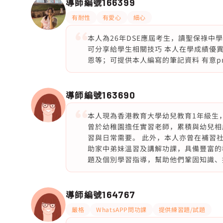
導師編號
166399
有耐性
有愛心
細心
本人為26年DSE應屆考生，讀聖保祿中
可分享給學生相關技巧 本人在學成績優異
恩等；可提供本人編寫的筆記資料 有意pm
導師編號
163690
本人現為香港教育大學幼兒教育1年級生，畢
曾於幼稚園擔任實習老師，累積與幼兒相
習與日常需要。 此外，本人亦曾在補習
助家中弟妹溫習及講解功課，具備豐富的
題及個別學習指導，幫助他們鞏固知識、
導師編號
164767
嚴格
WhatsAPP問功課
提供練習題/試題