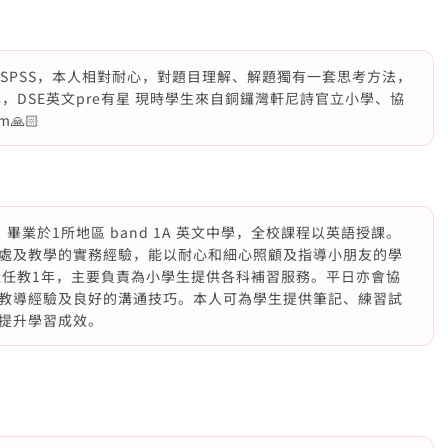
學SPSS，本人相對耐心，對題目理解、解題獨有一套思考方法，
，DSE英文pre有星 現時學生來自銅鑼灣軒尼詩官立小學、協
🙏🏻
業於1所地區 band 1A 英文中學，全校課程以英語授課。
處及教學的實務經驗，能以耐心和細心照顧及指導小朋友的學
社任教1年，主要負責為小學生提供各科補習服務。平日亦會協
教導經驗及良好的溝通技巧。本人可為學生提供筆記、練習試
提升學習成效。