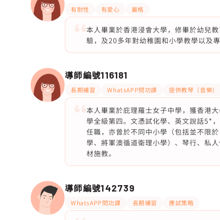
有耐性
有愛心
嚴格
本人畢業於香港浸會大學，修畢於幼兒教
驗，及20多年對幼稚園和小學教學以及專業
導師編號
116181
長期補習
WhatsAPP問功課
提供教琴（音樂）
本人畢業於庇理羅士女子中學，獲香港大
學全級第四。文憑試化學、英文說話5*，物
任職，亦曾於不同中小學（包括並不限於
學、將軍澳循道衛理小學）、琴行、私人
材施教。
導師編號
142739
WhatsAPP問功課
長期補習
應試策略