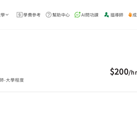
教學
學費參考
幫助中心
AI問功課
搵導師
成
$200
/
h
師-大學程度