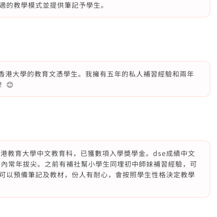
適的教學模式並提供筆記予學生。
業於香港大學的教育文憑學生。我擁有五年的私人補習經驗和兩年
😊
讀香港教育大學中文教育科，已獲數項入學獎學金。dse成績中文
成績在校內常年拔尖。之前有補社幫小學生同埋初中師妹補習經驗，可
可以預備筆記及教材，份人有耐心，會按照學生性格決定教學