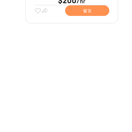
$200
hr
/
留言