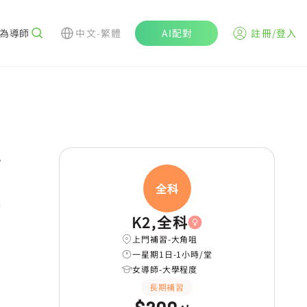
為導師
中文-繁體
AI配對
註冊/登入
r
全科
K2,全科
上門補習-大角咀
一星期1日-1小時/堂
女導師-大學程度
長期補習