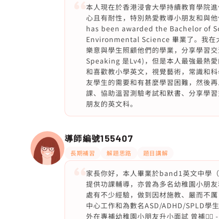
本人現在於香港浸會大學持續教育學院進修
心且有耐性，特別熱愛教導小朋友和與他們互動。剛剛
has been awarded the Bachelor of S
Environmental Science 
樂意與學生照顧他們的學業，分享學習交流
Speaking 是Lv4)，但是本人最
和喜歡教小學英文，視覺藝術，常識和科
友學生的需要和有甚麼學習困難，然後再
課、協助溫習測驗考試和默書、分享學習
朋友的英文科。
導師編號
155407
長期補習
解題思路
題目講解
家長你好，本人畢業於band1英文中
提供功課輔導，亦曾為多名幼稚園小朋友
處有不少經驗，做到因材施教、嚴而不厲
中心工作和為數名ASD/ADHD/SPL
外在專補幼稚園小朋友升小面試 曾補👇🏻 -K