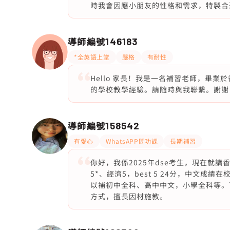
時我會因應小朋友的性格和需求，特製合
導師編號
146183
*全英語上堂
嚴格
有耐性
Hello 家長！我是一名補習老師，畢
的學校教學經驗。請隨時與我聯繫。謝謝！
導師編號
158542
有愛心
WhatsAPP問功課
長期補習
你好，我係2025年dse考生，現在就
5*、經濟5，best 5 24分，中文
以補初中全科、高中中文，小學全科等。
方式，擅長因材施教。