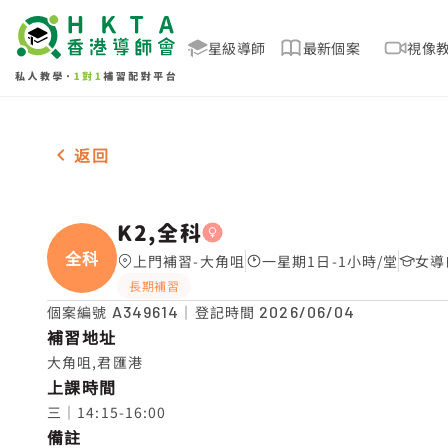
星級導師
最新個案
視像
女-1名 K2,全科，大角咀 補習推介
返回
K2,全科
全科
上門補習-大角咀
一星期1日-1小時/堂
女導
長期補習
個案編號
A349614
｜登記時間
2026/06/04
補習地址
大角咀,君匯港
上課時間
三｜14:15-16:00
備註