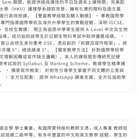
p Sem 期間，能提供極具彈性的平日及週末上課時間，完美配
大學（HKU）護理學系錄取背景，擁有扎實的理科及語文基
行高效授課。 【豐富教學經驗及驕人戰績】 • 專教國際學
專門指導國際學校及海外升學學生的實戰經驗，深明 IGCSE、
。 • 名校生實績： 現正為協恩中學學生提供 A-Level 中文及生物
應試指導，成功協助該學生於近期生物科考試中取得優異成績。 •
曾以自修生身份重考 DSE，憑自創的「拆題及寫作框架」，將
寫作卷亦獲 5*，總成績達 5*。 【獨家教學方法】 針對國際學校學
文理解困難或寫作缺乏邏輯），本人的課程堅拒傳統死記硬
局的 Syllabus 及 Marking Scheme，教導學生精準捕
 • 獨家寫作框架： 針對性引導學生掌握不同文體的立意與
練。 • 全方位配套： 提供 WhatsApp 課後支援，全方位協助學
。
語言學 學士畢業，有國際蒙特梭利教師文憑，成人專業 教師培
 試成績二級甲等。有多年豐富的中文和英文教學 經驗，學生的