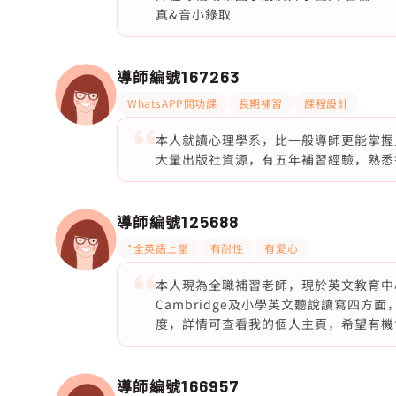
真&音小錄取
導師編號
167263
WhatsAPP問功課
長期補習
課程設計
本人就讀心理學系，比一般導師更能掌握
大量出版社資源，有五年補習經驗，熟悉香
導師編號
125688
*全英語上堂
有耐性
有愛心
本人現為全職補習老師，現於英文教育中心
Cambridge及小學英文聽說讀寫四
度，詳情可查看我的個人主頁，希望有機會
導師編號
166957