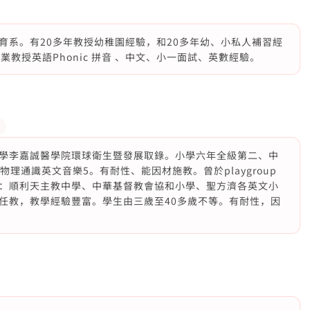
育系。有20多年教授幼稚園經驗，和20多年幼、小私人補習經
教授英語Phonic 拼音 、中文、小一面試、英數經驗。
學李嘉誠醫學院環球衛生暨發展取錄。小學六年全級第二、中
理通識英文音樂5。有耐性、能因材施教。曾於playgroup
：順利天主教中學、中華基督教會協和小學、聖方濟各英文小
任教，教學經驗豐富。學生由三歲至40多歲不等。有耐性，因