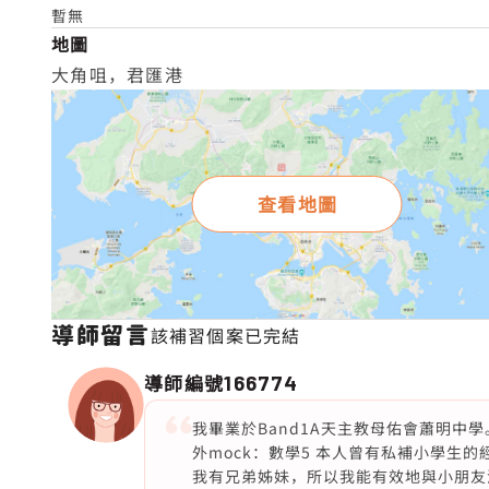
暫無
地圖
大角咀，君匯港
查看地圖
導師留言
該補習個案已完結
導師編號
166774
我畢業於Band1A天主教母佑會蕭明中學。學校 DS
外mock：數學5 本人曾有私補小學生的經
我有兄弟姊妹，所以我能有效地與小朋友