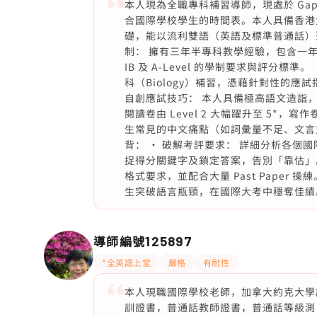
本人現為全職專科補習導師，現處於 Ga
合國際學校學生的時間表。本人具備香港
礎，能以流利雙語（英語及標準普通話）進
制： 擁有三年半專科教學經驗，包含一年
IB 及 A-Level 的學制要求與評分標準
科（Biology）補習，憑藉針對性的
自創應試技巧： 本人具備極高語文造詣，
閱讀卷由 Level 2 大幅躍升至 5*，
生常見的中文痛點（如詞彙量不足、文言
背： • 破解考評要求： 詳細分析各個國際考試
捉得分關鍵字及鎖定答案，告別「靠估」。
格式要求，並配合大量 Past Paper 操
生突破語言瓶頸，在國際大考中穩奪佳績
導師編號
125897
*全英語上堂
嚴格
有耐性
本人現職國際學校老師，加拿大約克大學
訓證書，普通話教師證書，普通話等級測