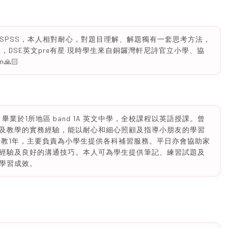
學SPSS，本人相對耐心，對題目理解、解題獨有一套思考方法，
，DSE英文pre有星 現時學生來自銅鑼灣軒尼詩官立小學、協
🏻
業於1所地區 band 1A 英文中學，全校課程以英語授課。曾
及教學的實務經驗，能以耐心和細心照顧及指導小朋友的學習
任教1年，主要負責為小學生提供各科補習服務。平日亦會協助家
經驗及良好的溝通技巧。本人可為學生提供筆記、練習試題及
學習成效。