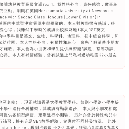
讀幼兒教育高級文憑Year1。我性格外向，責任感強，做事細
英國Northumbria University at Newcastle
nce with Second Class Honours (Lower Division) in
畢業了。我在大埔區的中華聖潔會靈風中學畢業的。本人對教學很有熱誠，很
心得，我雖然中學時的成績比較麻麻地 (本人DSE英文
強最熱愛的中學科目是英文、生物、科學科、地理科、初中綜合科學，和
&幼稚園。本人性格外向，有耐性和細心，會先了解清楚小朋友
才施教。本人會為小朋友和學生提供練習題/試題、指導功課、
心得。本人有補習經驗，曾有試過上門私補過幼稚園K2小朋友
（地區名校），現正就讀香港大學教育學科。曾到小學為小學生提
小學生進行全科補習，其成績有顯著進步。 本人與小朋友相處
可提供各類型練習、定期進行小測驗。 另外亦曾於特殊幼兒中
學生進行補習，擁有充足SEN教學經驗，會應付不同特發情況。 此外
st.catherine，獲喇沙錄取 -K2-3 真光，獲聖心&港真&九真&