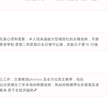
兒童心理和需要，本人現為連鎖大型補習社的全職老師，手握
港學制 星期二和星期日全日都可以補，其餘日子要19:30後
作，主要教授phonics 及全方位英文教學，包括
方面，以往曾擔任三年本地幼稚園老師，熟知幼稚園學生的發展及進
為 貴子女提供協助💕