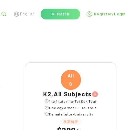
English
AI Match
Register/Login
r
All
S
K2,All Subjects
1 to 1 tutoring-Tai Kok Tsui
One day a week -1Hour/cls
Female tutor-University
長期補習