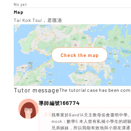
No yet
Map
Tai Kok Tsui，君匯港
Check the map
Tutor message
The tutorial case has been com
166774
導師編號
我畢業於Band1A天主教母佑會蕭明中學。學校 DS
mock：數學5 本人曾有私補小學生的經驗
兄弟姊妹，所以我能有效地與小朋友溝通