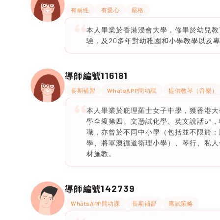
有耐性
有愛心
嚴格
本人畢業於香港浸會大學，修畢於幼兒教
驗，及20多年對幼稚園和小學教學以及專業
116181
導師編號
長期補習
WhatsAPP問功課
提供教琴（音樂）
本人畢業於庇理羅士女子中學，獲香港大
學全級第四。文憑試化學、英文說話5*，物
職，亦曾於不同中小學（包括並不限於：
學、將軍澳循道衛理小學）、琴行、私人
材施教。
142739
導師編號
WhatsAPP問功課
長期補習
應試策略