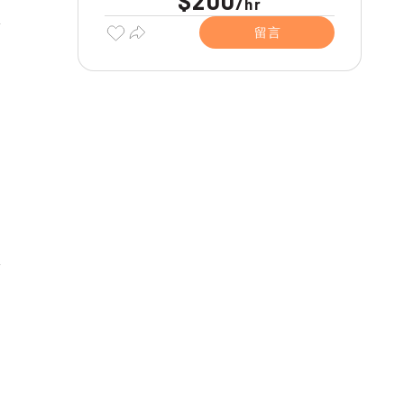
$200
/
hr
留言