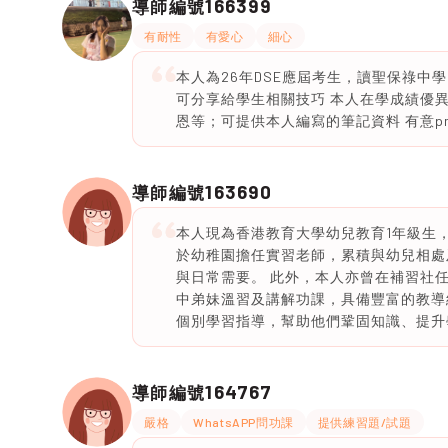
166399
導師編號
有耐性
有愛心
細心
本人為26年DSE應屆考生，讀聖保祿中
可分享給學生相關技巧 本人在學成績優異
恩等；可提供本人編寫的筆記資料 有意pm
163690
導師編號
本人現為香港教育大學幼兒教育1年級生，畢
於幼稚園擔任實習老師，累積與幼兒相處
與日常需要。 此外，本人亦曾在補習社
中弟妹溫習及講解功課，具備豐富的教導
個別學習指導，幫助他們鞏固知識、提升
164767
導師編號
嚴格
WhatsAPP問功課
提供練習題/試題