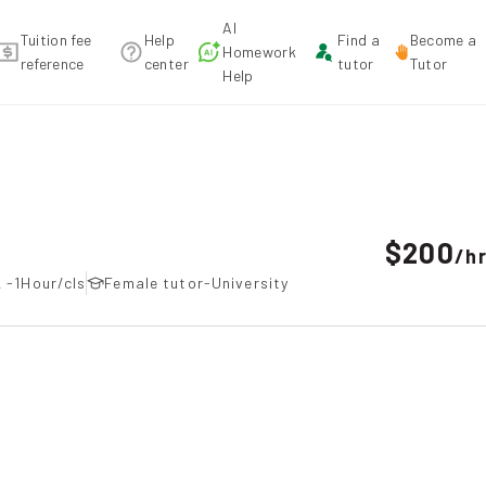
AI
Tuition fee
Help
Find a
Become a
Homework
reference
center
tutor
Tutor
Help
ommendation
$200
/
h
 -1Hour/cls
Female tutor-University