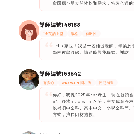
會因應小朋友的性格和需求，特製合適的
146183
導師編號
*全英語上堂
嚴格
有耐性
Hello 家長！我是一名補習老師，畢
學校教學經驗。請隨時與我聯繫。謝謝！
158542
導師編號
有愛心
WhatsAPP問功課
長期補習
你好，我係2025年dse考生，現在就
5*、經濟5，best 5 24分，中文
以補初中全科、高中中文，小學全科等。
方式，擅長因材施教。