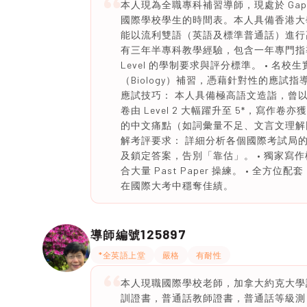
本人現為全職專科補習導師，現處於 Ga
國際學校學生的時間表。本人具備香港大
能以流利雙語（英語及標準普通話）進行高
有三年半專科教學經驗，包含一年專門指導國
Level 的學制要求與評分標準。 • 名校
（Biology）補習，憑藉針對性的應試
應試技巧： 本人具備極高語文造詣，曾以
卷由 Level 2 大幅躍升至 5*，寫作
的中文痛點（如詞彙量不足、文言文理解困
解考評要求： 詳細分析各個國際考試局的 Syl
及鎖定答案，告別「靠估」。 • 獨家寫
合大量 Past Paper 操練。 • 全方
在國際大考中穩奪佳績。
125897
導師編號
*全英語上堂
嚴格
有耐性
本人現職國際學校老師，加拿大約克大學
訓證書，普通話教師證書，普通話等級測