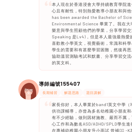
本人現在於香港浸會大學持續教育學院進修
心且有耐性，特別熱愛教導小朋友和與他們互動。剛剛在
has been awarded the Bachelor of Scie
Environmental Science 
樂意與學生照顧他們的學業，分享學習交流
Speaking 是Lv4)，但是本人最
喜歡教小學英文，視覺藝術，常識和科學
學生的需要和有甚麼學習困難，然後再恩
協助溫習測驗考試和默書、分享學習交流
的英文科。
155407
導師編號
長期補習
解題思路
題目講解
家長你好，本人畢業於band1英文中學
供功課輔導，亦曾為多名幼稚園小朋友和
有不少經驗，做到因材施教、嚴而不厲，
心工作和為數名ASD/ADHD/SPLD
在專補幼稚園小朋友升小面試 曾補👇🏻 -K3 