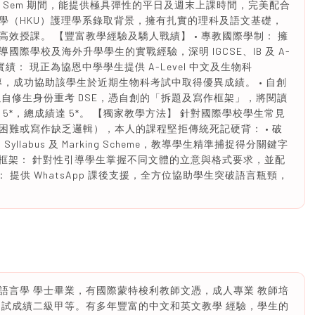
p Sem 期間，能提供極具彈性的平日及週末上課時間，完美配合
學（HKU）護理學系錄取背景，擁有扎實的理科及語文基礎，
效授課。 【豐富教學經驗及驕人戰績】 • 專教國際學制： 擁
際學校及海外升學學生的實戰經驗，深明 IGCSE、IB 及 A-
生實績： 現正為協恩中學學生提供 A-Level 中文及生物科
指導，成功協助該學生於近期生物科考試中取得優異成績。 • 自創
自修生身份重考 DSE，憑自創的「拆題及寫作框架」，將閱讀
卷亦獲 5*，總成績達 5*。 【獨家教學方法】 針對國際學校學生常見
難或寫作缺乏邏輯），本人的課程堅拒傳統死記硬背： • 破
labus 及 Marking Scheme，教導學生精準捕捉得分關鍵字
作框架： 針對性引導學生掌握不同文體的立意與格式要求，並配
位配套： 提供 WhatsApp 課後支援，全方位協助學生突破語言瓶頸，
語言學 學士畢業，有國際蒙特梭利教師文憑，成人專業 教師培
 試成績二級甲等。有多年豐富的中文和英文教學 經驗，學生的