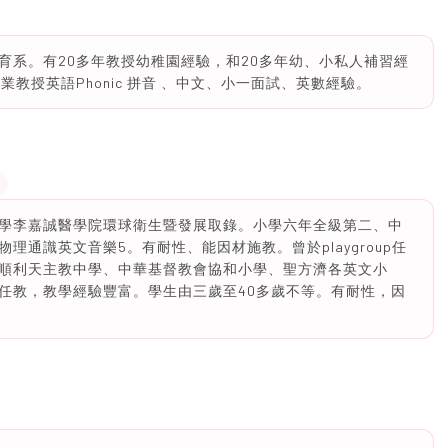
育系。有20多年教授幼稚園經驗，和20多年幼、小私人補習經
教授英語Phonic 拼音 、中文、小一面試、英數經驗。
學李嘉誠醫學院環球衛生暨發展取錄。小學六年全級第二、中
理通識英文音樂5。有耐性、能因材施教。曾於playgroup任
順利天主教中學、中華基督教會協和小學、聖方濟各英文小
任教，教學經驗豐富。學生由三歲至40多歲不等。有耐性，因