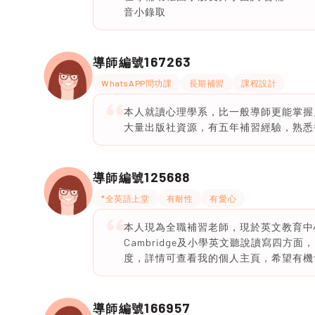
音小錄取
167263
導師編號
WhatsAPP問功課
長期補習
課程設計
本人就讀心理學系，比一般導師更能掌握
大量出版社資源，有五年補習經驗，熟悉香
125688
導師編號
*全英語上堂
有耐性
有愛心
本人現為全職補習老師，現於英文教育中心工
Cambridge及小學英文聽說讀寫四
度，詳情可查看我的個人主頁，希望有機會
166957
導師編號