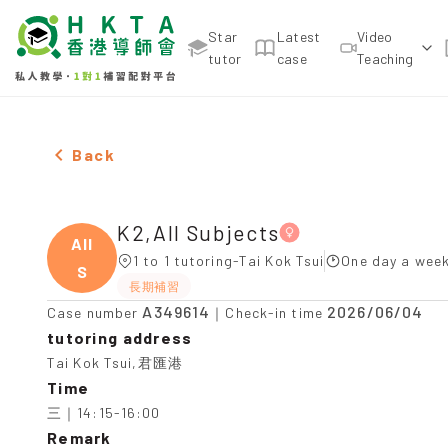
Star
Latest
Video
tutor
case
Teaching
Female K2,All Subjects，Tai Kok Tsui Tuition rec
Back
K2,All Subjects
All
1 to 1 tutoring-Tai Kok Tsui
One day a week
S
長期補習
A349614
2026/06/04
Case number
｜Check-in time
tutoring address
Tai Kok Tsui,君匯港
Time
三｜14:15-16:00
Remark