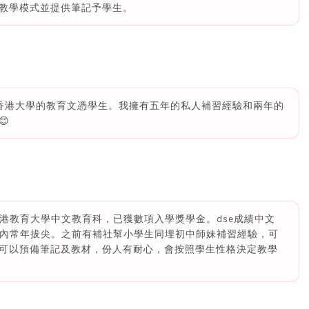
教學模式並提供筆記予學生。
業於香港大學的教育文憑學生。我擁有五年的私人補習經驗和兩年的

讀香港教育大學中文教育科，已獲數項入學獎學金。dse成績中文
成績在校內常年拔尖。之前有補社幫小學生同埋初中師妹補習經驗，可
可以預備筆記及教材，份人有耐心，會按照學生性格決定教學