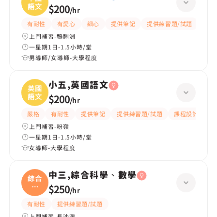
語文
$200
/
hr
有耐性
有愛心
細心
提供筆記
提供練習題/試題
題目
上門補習-鴨脷洲
一星期1日-1.5小時/堂
男導師/女導師-大學程度
小五,英國語文
英國
語文
$200
/
hr
嚴格
有耐性
提供筆記
提供練習題/試題
課程設計
應
上門補習-粉嶺
一星期1日-1.5小時/堂
女導師-大學程度
中三,綜合科學、數學
綜合
科
$250
/
hr
學、
有耐性
提供練習題/試題
上門補習-長沙灣