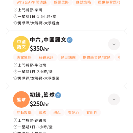
WhatsAPP問功課
解題思路
應試策略
提供練習題/試題
上門補習-柴灣
一星期1日-1.5小時/堂
男導師/女導師-大學程度
中六,中國語文
中國
語文
$350
/
hr
應試策略
解題思路
題目講解
提供練習題/試題
有耐性
上門補習-牛池灣
一星期1日-2小時/堂
男導師/女導師-大學畢業
初級,籃球
籃球
$250
/
hr
互動教學
嚴格
細心
有愛心
有耐性
上門補習-銅鑼灣
一星期1日-1小時/堂