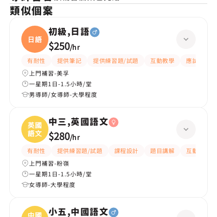
類似個案
初級,日語
日語
$250
/
hr
有耐性
提供筆記
提供練習題/試題
互動教學
應試策略
上門補習-美孚
一星期1日-1.5小時/堂
男導師/女導師-大學程度
中三,英國語文
英國
語文
$280
/
hr
有耐性
提供練習題/試題
課程設計
題目講解
互動教學
上門補習-粉嶺
一星期1日-1.5小時/堂
女導師-大學程度
小五,中國語文
中國