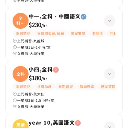
男導師-大學程度
中一,全科、中國語文
全
科、
$230
/
hr
中國
提供筆記
提供練習題/試題
應試策略
有耐性
互動教學
上門補習-九龍城
一星期1日-1小時/堂
女導師-大學程度
小四,全科
全科
$180
/
hr
提供筆記
指導功課
長期補習
解題思路
應試策略
提
上門補習-黃大仙
一星期2日-1.5小時/堂
女導師-大學畢業
year 10,英國語文
英國