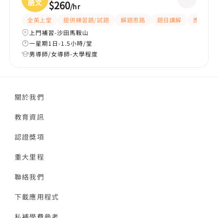
語文
$260
/
hr
全英上堂
提供練習題/試題
解題思路
題目講解
應試策略
上門補習-沙田馬鞍山
一星期1日-1.5小時/堂
男導師/女導師-大學程度
關於我們
教育資訊
認證獎項
重大里程
聯絡我們
下載應用程式
私補學費參考