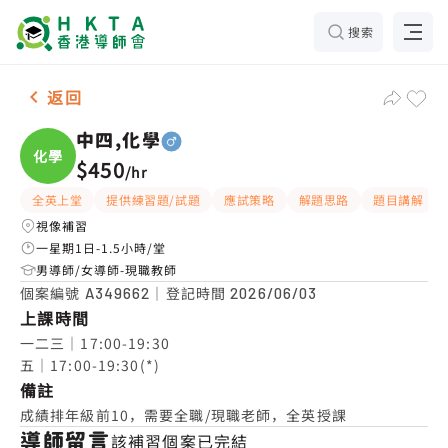
搜索
男-1名 中四,化學，沙田小瀝源 補習推介
返回
中四,化學
化學
$450
/
hr
全英上堂
提供練習題/試題
應試策略
解題思路
題目講解
視像補習
一星期1日-1.5小時/堂
男導師/女導師-現職教師
個案編號
｜登記時間
A349662
2026/06/03
上課時間
一二三｜17:00-19:30

五｜17:00-19:30(*)
備註
成績排年級前10，需要全職/現職老師，全英授課
導師留言
該補習個案已完結