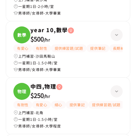
一星期1日-2小時/堂
男導師/女導師-大學畢業
year 10,數學
數學
$500
/
hr
有愛心
有耐性
提供練習題/試題
提供筆記
長期補習
上門補習-沙田馬鞍山
一星期1日-1.5小時/堂
男導師/女導師-大學畢業
中四,物理
物理
$250
/
hr
有耐性
有愛心
細心
提供筆記
提供練習題/試題
指導
上門補習-北角
一星期1日-1.5小時/堂
男導師/女導師-大學程度