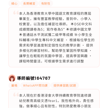
細心
長期補習
有耐性
本人為香港教育大學中國語文教育課程的應屆
畢業生，擁有豐富教學經驗，曾到中、小學入
校實習，以及擔任補習社導師。 🌟DSE中文科
成績閱讀卷為5；寫作卷為5* 🌟修讀中國文學
🌟普通話水平測試獲二級甲等成績 🎯小學生全
科輔導/中學生專科中文補習 · 根據每位學生的
需求和學習進度制定個性化的教學計劃 · 提供
多樣化的練習材料，幫助學生鞏固所學知識 ·
讓學生在輕鬆的氛圍中學習，提高學習興趣 ·
課程時間靈活，可根據學生需求進行調整
導師編號
164767
嚴格
WhatsAPP問功課
提供練習題/試題
本人現在於香港浸會大學持續教育學院進修讀
幼兒教育高級文憑Year1。我性格外向，責任感
強，做事細心且有耐性，特別熱愛教導小朋友