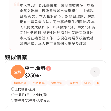
本人為23年DSE畢業生，讀聖羅撒書院，均為
全英文教學，現為香港城市大學學生，主修科
目為 英文，本人相對耐心，對題目理解、解題
獨有一套思考方法，可分享給學生相關技巧 本
人公開試成績如下，DSE數學4分，中文4分 英
文4分 選修科:歷史4分 經濟4分 英語文學 5分
本人曾在補習社工作，亦現在特殘學校義教補
習的經驗，本人也可提供個人筆記及練習
類似個案
中一,全科
全科
$250
/
hr
指導功課
互動教學
課程設計
有耐性
細心
有愛心
上門補習-荃灣
一星期1日-1.5小時/堂
男導師/女導師-大學程度