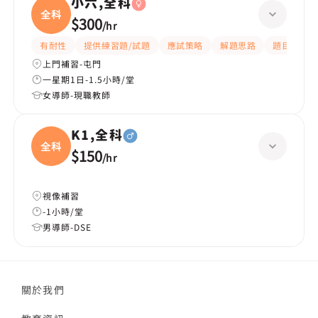
小六,全科
全科
$300
/
hr
有耐性
提供練習題/試題
應試策略
解題思路
題目講解
上門補習-屯門
一星期1日-1.5小時/堂
女導師-現職教師
K1,全科
全科
$150
/
hr
視像補習
-1小時/堂
男導師-DSE
關於我們