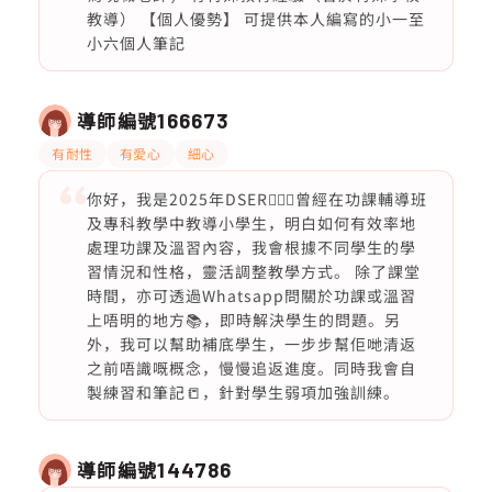
教導） 【個人優勢】 可提供本人編寫的小一至
小六個人筆記
導師編號
166673
有耐性
有愛心
細心
你好，我是2025年DSER🙋🏻‍♀️曾經在功課輔導班
及專科教學中教導小學生，明白如何有效率地
處理功課及溫習內容，我會根據不同學生的學
習情況和性格，靈活調整教學方式。 除了課堂
時間，亦可透過Whatsapp問關於功課或溫習
上唔明的地方📚，即時解決學生的問題。另
外，我可以幫助補底學生，一步步幫佢哋清返
之前唔識嘅概念，慢慢追返進度。同時我會自
製練習和筆記📒，針對學生弱項加強訓練。
導師編號
144786