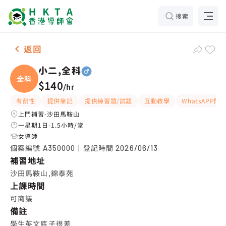
搜索
男-1名 小二,全科，沙田馬鞍山 補習推介
返回
小二,全科
全科
$140
/
hr
有耐性
提供筆記
提供練習題/試題
互動教學
WhatsAPP問
上門補習-沙田馬鞍山
一星期1日-1.5小時/堂
女導師
個案編號
｜登記時間
A350000
2026/06/13
補習地址
沙田馬鞍山,錦泰苑
上課時間
可商議
備註
學生英文底子很差