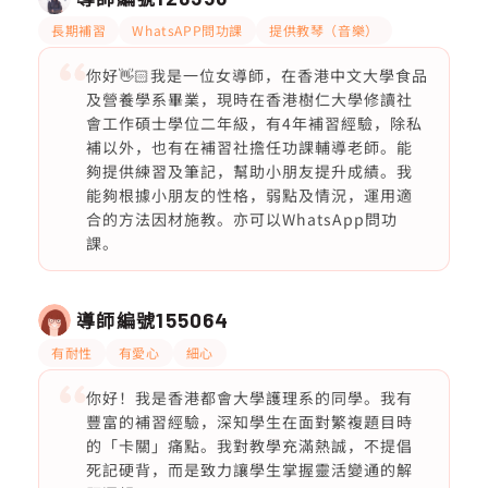
長期補習
WhatsAPP問功課
提供教琴（音樂）
你好👋🏻我是一位女導師，在香港中文大學食品
及營養學系畢業，現時在香港樹仁大學修讀社
會工作碩士學位二年級，有4年補習經驗，除私
補以外，也有在補習社擔任功課輔導老師。能
夠提供練習及筆記，幫助小朋友提升成績。我
能夠根據小朋友的性格，弱點及情況，運用適
合的方法因材施教。亦可以WhatsApp問功
課。
導師編號
155064
有耐性
有愛心
細心
你好！我是香港都會大學護理系的同學。我有
豐富的補習經驗，深知學生在面對繁複題目時
的「卡關」痛點。我對教學充滿熱誠，不提倡
死記硬背，而是致力讓學生掌握靈活變通的解