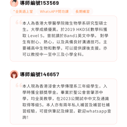
導師編號
153569
*全英語上堂
WhatsAPP問功課
長期補習
本人為香港大學醫學院微生物學系研究型碩士
生。大學成績優異。於2019 HKDSE數學科獲
取 Level 5。曾就讀於Band1英文中學。 對學
生有耐心、熱心，以及具備良好溝通技巧。主
要補高中生物和數學，可以提供課後支援。亦
可以教授中一至中三及小學全科。
導師編號
146657
本人現為香港浸會大學傳理系三年級學生，入
學時獲全額獎學金。畢業於聖公會曾肇添中
學，均全英教學，在2023公開試中中文及通識
取得等級5。本人亦有兩年私人補習及補習社補
習經驗，可提供筆記及練習。歡迎whatsapp查
詢！