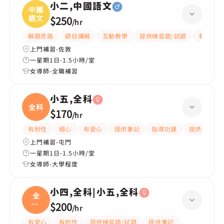
小二,中國語文
中國
語文
$250
/
hr
解題思路
題目講解
互動教學
提供練習題/試題
有愛心
上門補習-佐敦
一星期1日-1.5小時/堂
女導師-全職補習
小五,全科
全科
$170
/
hr
有耐性
細心
有愛心
提供筆記
指導功課
提供練習題/
上門補習-屯門
一星期1日-1.5小時/堂
女導師-大學程度
小四,全科|小五,全科
全
科|
$200
/
hr
小五
有愛心
有耐性
提供練習題/試題
提供筆記