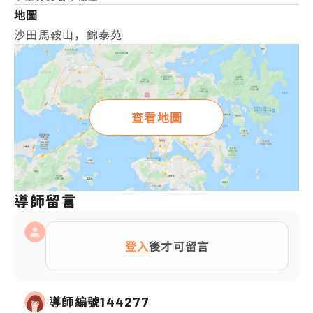
地圖
沙田馬鞍山，錦泰苑
查看地圖
導師留言
登入
後才可留言
導師編號
144277