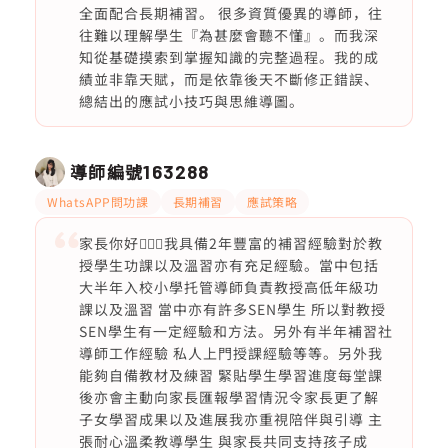
全面配合長期補習。 很多資質優異的導師，往
往難以理解學生『為甚麼會聽不懂』。而我深
知從基礎摸索到掌握知識的完整過程。我的成
績並非靠天賦，而是依靠後天不斷修正錯誤、
總結出的應試小技巧與思維導圖。
導師編號
163288
WhatsAPP問功課
長期補習
應試策略
家長你好🙇🏻‍♀️我具備2年豐富的補習經驗對於教
授學生功課以及溫習亦有充足經驗。當中包括
大半年入校小學托管導師負責教授高低年級功
課以及溫習 當中亦有許多SEN學生 所以對教授
SEN學生有一定經驗和方法。另外有半年補習社
導師工作經驗 私人上門授課經驗等等。另外我
能夠自備教材及練習 緊貼學生學習進度每堂課
後亦會主動向家長匯報學習情況令家長更了解
子女學習成果以及進展我亦重視陪伴與引導 主
張耐心溫柔教導學生 與家長共同支持孩子成