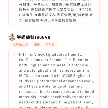
有耐性，平易近人，願意為小朋友提供度身訂
製教材 正就讀香港理工大學英文系： 🌟2025
DSE考生 🌟專長語文科 🌟可全粵/英/普教學 🌟
2年補習經驗 🌟具SEN學生補習經驗
導師編號
166848
*全英語上堂
嚴格
有耐性
Hi! I’m Vincy. I graduated from St.
Paul’s Convent School. I’m fluent in
both English and Chinese ( Cantonese
and putonghua) and I achieved an 8 in
IELTS. I also scored 8 in IGCSE English. I
study IAL (International Advanced Level),
and I have a wide range of learning
resources—books, exercises, and tailored
materials—made specifically to suit the
needs of the student. I’m patient, kind,
and genuinely caring. I’ve also had the