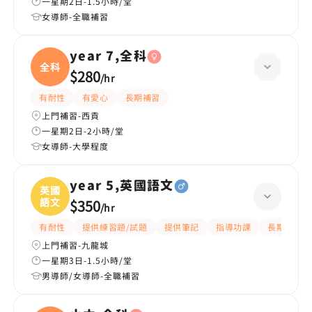
一星期2日-1.5小時/堂
女導師-全職補習
year 7,全科
全科
$280
/
hr
有耐性
有愛心
長期補習
上門補習-西貢
一星期2日-2小時/堂
女導師-大學程度
year 5,英國語文
英國
語文
$350
/
hr
有耐性
提供練習題/試題
提供筆記
指導功課
長期補習
上門補習-九龍城
一星期3日-1.5小時/堂
男導師/女導師-全職補習