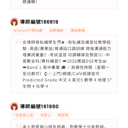
題邏輯！
導師編號
166819
WhatsAPP問功課
長期補習
應試策略
女導師尋私補學生🧑‍🎓 -有私補及補習社教學經
驗 -英語/廣東話/普通話口語訓練 增強溝通能力
增廣詞彙量‼️ -考試溫習 功課輔導及預習❤️‍🔥 -中
英數全科/專科補習‼️ ➡️2026應屆DSE考生📖
➡️Band 1 英中畢業 🎓 ✅具彈性時間（星期一
至日都可）⌚️ ✅上門/網課/Café授課皆可
Predicted Grade 中文 4 英文5 數學 4 地理 5*
生物 4 化學 4
導師編號
161960
*全英語上堂
有愛心
有耐性
本人熱愛與小朋友相處，對教學十分有熱誠，