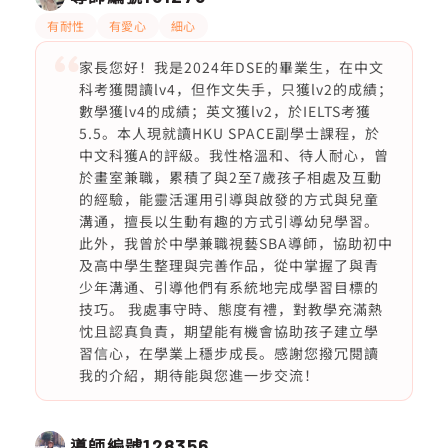
有耐性
有愛心
細心
家長您好！我是2024年DSE的畢業生，在中文
科考獲閱讀lv4，但作文失手，只獲lv2的成績；
數學獲lv4的成績；英文獲lv2，於IELTS考獲
5.5。本人現就讀HKU SPACE副學士課程，於
中文科獲A的評級。我性格溫和、待人耐心，曾
於畫室兼職，累積了與2至7歲孩子相處及互動
的經驗，能靈活運用引導與啟發的方式與兒童
溝通，擅長以生動有趣的方式引導幼兒學習。
此外，我曾於中學兼職視藝SBA導師，協助初中
及高中學生整理與完善作品，從中掌握了與青
少年溝通、引導他們有系統地完成學習目標的
技巧。 我處事守時、態度有禮，對教學充滿熱
忱且認真負責，期望能有機會協助孩子建立學
習信心，在學業上穩步成長。感謝您撥冗閱讀
我的介紹，期待能與您進一步交流！
導師編號
128356