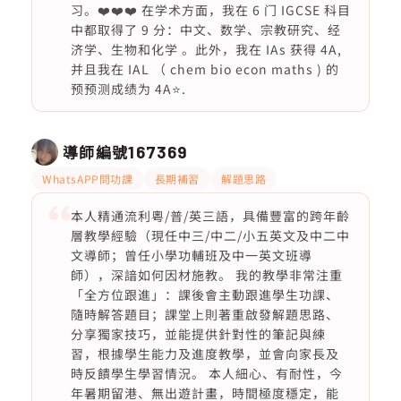
习。❤️❤️❤️ 在学术方面，我在 6 门 IGCSE 科目
中都取得了 9 分：中文、数学、宗教研究、经
济学、生物和化学 。此外，我在 IAs 获得 4A,
并且我在 IAL （ chem bio econ maths ) 的
预预测成绩为 4A⭐️.
導師編號
167369
WhatsAPP問功課
長期補習
解題思路
本人精通流利粵/普/英三語，具備豐富的跨年齡
層教學經驗（現任中三/中二/小五英文及中二中
文導師；曾任小學功輔班及中一英文班導
師），深諳如何因材施教。 我的教學非常注重
「全方位跟進」：課後會主動跟進學生功課、
隨時解答題目；課堂上則著重啟發解題思路、
分享獨家技巧，並能提供針對性的筆記與練
習，根據學生能力及進度教學，並會向家長及
時反饋學生學習情況。 本人細心、有耐性，今
年暑期留港、無出遊計畫，時間極度穩定，能