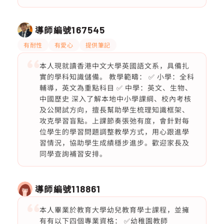
導師編號
167545
有耐性
有愛心
提供筆記
本人現就讀香港中文大學英國語文系，具備扎
實的學科知識儲備。 教學範疇： ✅ 小學：全科
輔導，英文為重點科目 ✅ 中學：英文、生物、
中國歷史 深入了解本地中小學課綱、校內考核
及公開試方向，擅長幫助學生梳理知識框架、
攻克學習盲點。上課節奏張弛有度，會針對每
位學生的學習問題調整教學方式，用心跟進學
習情況，協助學生成績穩步進步。歡迎家長及
同學查詢補習安排。
導師編號
118861
本人畢業於教育大學幼兒教育學士課程，並擁
有有以下四個專業資格： ✅幼稚園教師