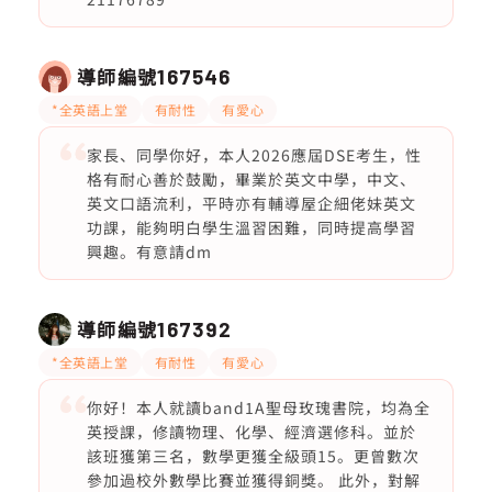
導師編號
167546
*全英語上堂
有耐性
有愛心
家長、同學你好，本人2026應屆DSE考生，性
格有耐心善於鼓勵，畢業於英文中學，中文、
英文口語流利，平時亦有輔導屋企細佬妹英文
功課，能夠明白學生溫習困難，同時提高學習
興趣。有意請dm
導師編號
167392
*全英語上堂
有耐性
有愛心
你好！本人就讀band1A聖母玫瑰書院，均為全
英授課，修讀物理、化學、經濟選修科。並於
該班獲第三名，數學更獲全級頭15。更曾數次
參加過校外數學比賽並獲得銅獎。 此外，對解