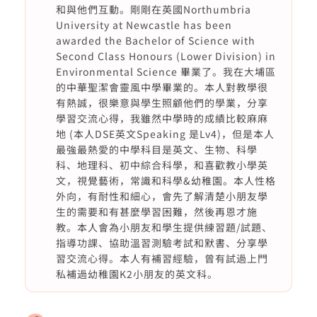
和與他們互動。剛剛在英國Northumbria
University at Newcastle has been
awarded the Bachelor of Science with
Second Class Honours (Lower Division) in
Environmental Science 畢業了。我在大埔區
的中華聖潔會靈風中學畢業的。本人對教學很
有熱誠，很樂意與學生照顧他們的學業，分享
學習交流心得，我雖然中學時的成績比較麻麻
地 (本人DSE英文Speaking 是Lv4)，但是本人
最強最熱愛的中學科目是英文、生物、科學
科、地理科、初中綜合科學，和喜歡教小學英
文，視覺藝術，常識和科學&幼稚園。本人性格
外向，有耐性和細心，會先了解清楚小朋友學
生的需要和有甚麼學習困難，然後再恩才施
教。本人會為小朋友和學生提供練習題/試題、
指導功課、協助溫習測驗考試和默書、分享學
習交流心得。本人有補習經驗，曾有試過上門
私補過幼稚園K2小朋友的英文科。