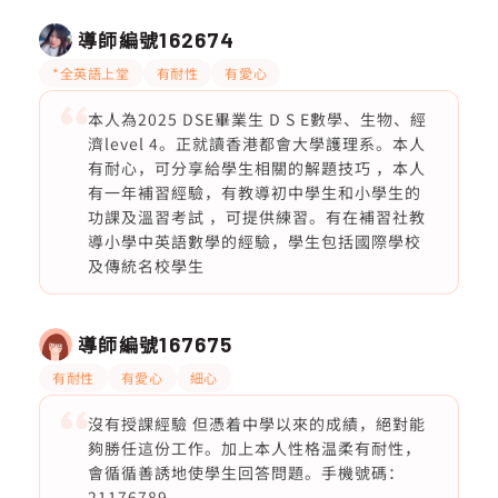
導師編號
162674
*全英語上堂
有耐性
有愛心
本人為2025 DSE畢業生 D S E數學、生物、經
濟level 4。正就讀香港都會大學護理系。本人
有耐心，可分享給學生相關的解題技巧 ，本人
有一年補習經驗，有教導初中學生和小學生的
功課及溫習考試 ，可提供練習。有在補習社教
導小學中英語數學的經驗，學生包括國際學校
及傳統名校學生
導師編號
167675
有耐性
有愛心
細心
沒有授課經驗 但憑着中學以來的成績，絕對能
夠勝任這份工作。加上本人性格温柔有耐性，
會循循善誘地使學生回答問題。手機號碼：
21176789