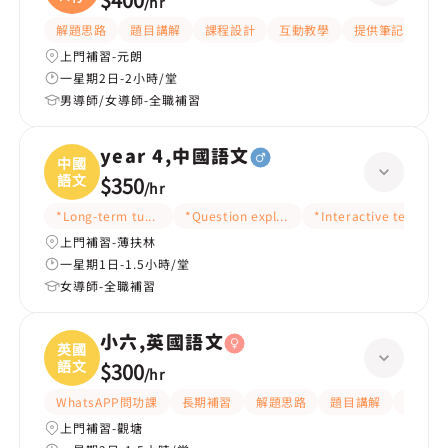
/
hr
解題思路
題目講解
課程設計
互動教學
提供筆記
嚴
上門補習-元朗
一星期2日-2小時/堂
男導師/女導師-全職補習
year 4,中國語文
中國
語文
$350
/
hr
*Long-term tutoring
*Question explanation
*Interactive teaching
上門補習-薄扶林
一星期1日-1.5小時/堂
女導師-全職補習
小六,英國語文
英國
語文
$300
/
hr
WhatsAPP問功課
長期補習
解題思路
題目講解
提供練
上門補習-觀塘