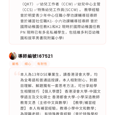
（QKT） ✅幼兒工作者（CCW) ✅幼兒中心主管
（CCS) ✅特殊幼兒工作員(SCCW) 。 教學經驗
曾於明愛青少年中心仼職小學功課輔導班導師
曾於補習社仼職K1- 小六功課輔導班導師 曾於
國際幼稚園仼教K1和K2 現時於國際幼稚園仼教
PN 現時已有多名私補學生，包括維多利亞幼稚
園和拔萃男書院附屬小學I
導師編號
167521
嚴格
細心
有耐性
本人為13年DSE畢業生，讀香港浸會大學，均
為全粵語和普通話授課，本人相對耐心，對題
目理解、解題獨有一套思考方法，可分享給學
生相關技巧 【個人學歷】 香港浸會大學-中國文
學語言及文化碩士 香港都會大學-小學深造教師
教育文憑（主修中文與數學） 【教學/補習經
歷】 本人有補習經驗，教導小學中文和數學；
為現職老師； 有特殊教育經驗（曾於特殊學校