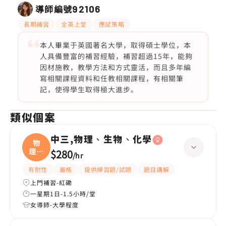
導師編號
92106
長期補習
全英上堂
應試策略
本人畢業于英國著名大學，取得碩士學位，本
人具備豐富的補習經驗，補習超過15年，能夠
因材施教，教學方法和方式靈活，而且多年編
寫相關課程資料和任教相關課程，有相關筆
記，使得學生取得極大進步。
類似個案
中三,物理、生物、化學
物
理、
$280
/
hr
生物
有耐性
嚴格
提供練習題/試題
題目講解
上門補習-紅磡
一星期1日-1.5小時/堂
女導師-大學程度