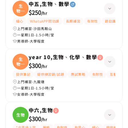
中五,生物、數學
生
物、
$250
/
hr
數學
細心
WhatsAPP問功課
長期補習
有耐性
題目講解
上門補習-沙田馬鞍山
一星期1日-1.5小時/堂
男導師-大學程度
year 10,生物、化學、數學
生
物、
$300
/
hr
化學
提供筆記
提供練習題/試題
應試策略
有耐性
互動教學
上門補習-九龍塘
一星期1日-1.5小時/堂
女導師-大學程度
中六,生物
生物
$300
/
hr
*全英語上堂
嚴格
有耐性
有愛心
細心
提供練習題/