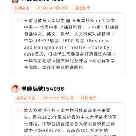
長期補習
WhatsAPP問功課
互動教學
🌟香港教育大學學生 🏫 🌟畢業於Band1 英文
中學 — 啓思中學 📍補習科目： ✅小學全科補習
包括中文、英文、數學、人文科或功課輔導 ✅
中學: IBMYP補習、IBDP 補習（Business
and Management / Theatre) ✅case by
case模式，根據學生需要度身訂造課堂內容 ✅
一年補習經驗 ⭐️提供筆記及練習 ⭐️耐心解答學
生問題、課後問書及跟進服務
導師編號
154096
*全英語上堂
WhatsAPP問功課
長期補習
本人為香港科技大學生物科技和商業系畢業
生，剛在2025年畢業於香港中文大學醫學院碩
士課程。中學就讀香港浸會大學附屬學校王錦
輝中小學HKBUAS ，有超過10年補習經驗