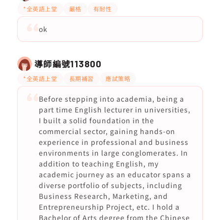
*全英語上堂
嚴格
有耐性
ok
導師編號
113800
*全英語上堂
長期補習
應試策略
Before stepping into academia, being a
part time English lecturer in universities,
I built a solid foundation in the
commercial sector, gaining hands-on
experience in professional and business
environments in large conglomerates. In
addition to teaching English, my
academic journey as an educator spans a
diverse portfolio of subjects, including
Business Research, Marketing, and
Entrepreneurship Project, etc. I hold a
Bachelor of Arts degree from the Chinese