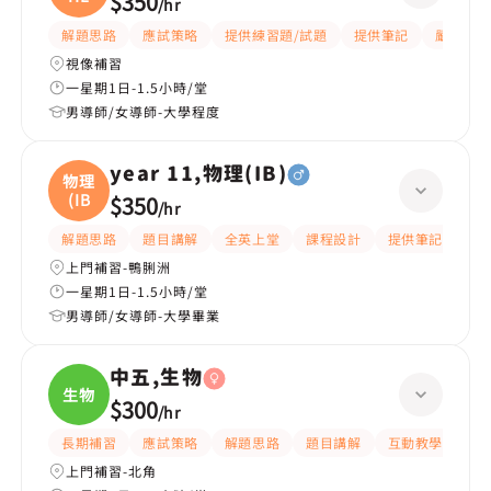
$350
/
hr
解題思路
應試策略
提供練習題/試題
提供筆記
嚴格
視像補習
一星期1日-1.5小時/堂
男導師/女導師-大學程度
year 11,物理(IB)
物理
(IB
$350
/
hr
解題思路
題目講解
全英上堂
課程設計
提供筆記
有
上門補習-鴨脷洲
一星期1日-1.5小時/堂
男導師/女導師-大學畢業
中五,生物
生物
$300
/
hr
長期補習
應試策略
解題思路
題目講解
互動教學
提
上門補習-北角