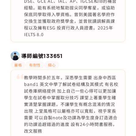
DSE、GCE AL、IAL、AP、IGCSE和IB的補習
經驗。能有系統地幫助拔尖同學奪星，或協助
保底同學取得入學資格。曾到美國著名學府作
交換生並獲取政府獎學金，並曾就讀調解員課
程以及擁有ESG 投資行政人員證書。2025年
IELTS 8.0
導師編號
133651
嚴格
有耐性
細心
教學時間多於五年，深悉學生需要 出身中西區
band1 英文中學了解試卷結構及其模式 有名校
試卷庫網絡提供 加上自己一些心得可以更加讓
學生在試卷中掌握取分技巧 課堂上著重學生確
實清楚掌握課題，不讓學生有概念混淆的情況
出現 上堂風格可以嚴格亦可以寬鬆，視乎家長
需要 可以自製note及功課為學生度身訂造適合
的功課追趕錯過的進度 設有24小時問書服務，
改文服務