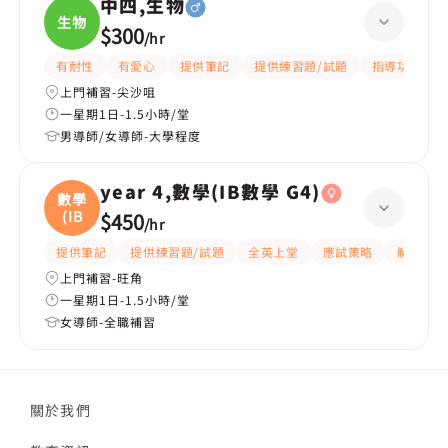
中四,生物
生物
$300
/
hr
有耐性
有愛心
提供筆記
提供練習題/試題
指導功課
上門補習-尖沙咀
一星期1日-1.5小時/堂
男導師/女導師-大學程度
year 4,數學(IB數學 G4)
數學
(IB
$450
/
hr
提供筆記
提供練習題/試題
全英上堂
應試策略
解題思路
上門補習-旺角
一星期1日-1.5小時/堂
女導師-全職補習
關於我們