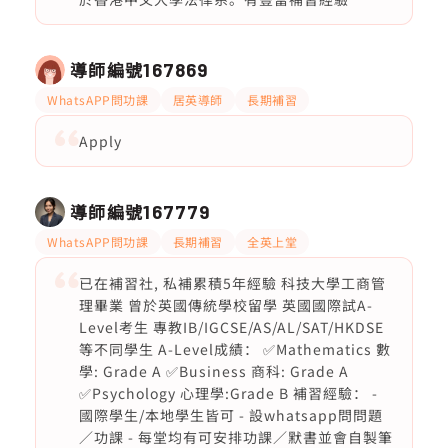
導師編號
167869
WhatsAPP問功課
居英導師
長期補習
Apply
導師編號
167779
WhatsAPP問功課
長期補習
全英上堂
已在補習社, 私補累積5年經驗 科技大學工商管
理畢業 曾於英國傳統學校留學 英國國際試A-
Level考生 專教IB/IGCSE/AS/AL/SAT/HKDSE
等不同學生 A-Level成績： ✅Mathematics 數
學: Grade A ✅Business 商科: Grade A
✅Psychology 心理學:Grade B 補習經驗： -
國際學生/本地學生皆可 - 設whatsapp問問題
／功課 - 每堂均有可安排功課／默書並會自製筆