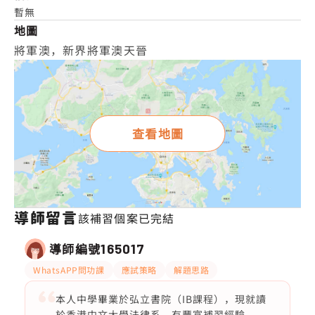
暫無
地圖
將軍澳，新界將軍澳天晉
查看地圖
導師留言
該補習個案已完結
導師編號
165017
WhatsAPP問功課
應試策略
解題思路
本人中學畢業於弘立書院（IB課程），現就讀
於香港中文大學法律系。有豐富補習經驗