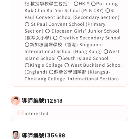
記 教授學校學生包括： ⭕️HKIS ⭕️Po Leung
Kuk Choi Kai Yau School (PLK CKY) ⭕️St
Paul Convent School (Secondary Section)
⭕️ St Paul Convent School (Primary
Section) ⭕️ Diocesan Girls' Junior School
(拔萃女小學) ⭕️ Creative Secondary School
⭕新加坡國際學校（香港) Singapore
International School (Hong Kong) ⭕West
Island School ⭕South Island School
⭕King's College ⭕️ West Buckland School
(England) ⭕蘇浙公學國際部 (Kiangsu-
Chekiang College, International Section)
導師編號
112513
interested
導師編號
135488