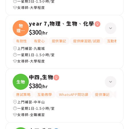
一星期3日-1.5小時/堂
女導師-大學程度
year 7,物理、生物、化學
物
理、
$300
/
hr
生物
有耐性
有愛心
提供筆記
提供練習題/試題
互動教學
上門補習-九龍城
一星期1日-1.5小時/堂
女導師-大學程度
中四,生物
生物
$380
/
hr
應試策略
互動教學
WhatsAPP問功課
提供筆記
有耐性
上門補習-中半山
一星期1日-1.5小時/堂
女導師-全職補習