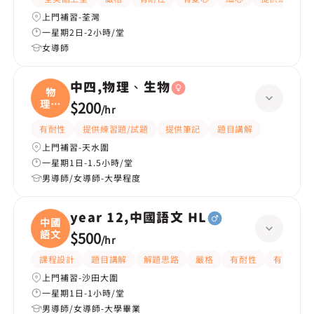
上門補習-荃灣
一星期2日-2小時/堂
女導師
中四,物理、生物
物
理、
$200
/
hr
生物
有耐性
提供練習題/試題
提供筆記
題目講解
上門補習-天水圍
一星期1日-1.5小時/堂
男導師/女導師-大學程度
year 12,中國語文 HL
中國
語文
$500
/
hr
課程設計
題目講解
解題思路
嚴格
有耐性
有愛心
上門補習-沙田大圍
一星期1日-1小時/堂
男導師/女導師-大學畢業