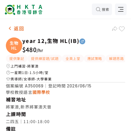
搜索
男-1名 year 12,生物 HL(IB)，將軍澳 補習推介
返回
year 12,生物 HL(IB)
生物
HL
$480
/
hr
提供筆記
提供練習題/試題
全英上堂
應試策略
解題思路
上門補習-將軍澳
一星期1日-1.5小時/堂
男導師/女導師-大學畢業
個案編號
｜登記時間
A350069
2026/06/15
學校教授語言
國際學校
補習地址
將軍澳,新界將軍澳天晉
上課時間
二四五｜11:00-18:00
備註