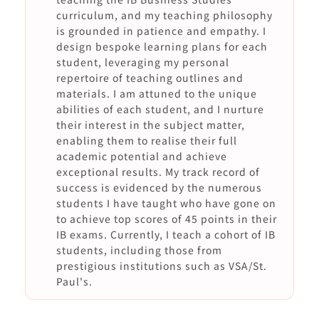
curriculum, and my teaching philosophy
is grounded in patience and empathy. I
design bespoke learning plans for each
student, leveraging my personal
repertoire of teaching outlines and
materials. I am attuned to the unique
abilities of each student, and I nurture
their interest in the subject matter,
enabling them to realise their full
academic potential and achieve
exceptional results. My track record of
success is evidenced by the numerous
students I have taught who have gone on
to achieve top scores of 45 points in their
IB exams. Currently, I teach a cohort of IB
students, including those from
prestigious institutions such as VSA/St.
Paul's.