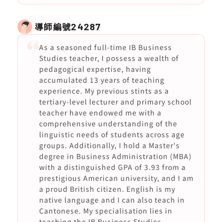
導師編號
24287
As a seasoned full-time IB Business
Studies teacher, I possess a wealth of
pedagogical expertise, having
accumulated 13 years of teaching
experience. My previous stints as a
tertiary-level lecturer and primary school
teacher have endowed me with a
comprehensive understanding of the
linguistic needs of students across age
groups. Additionally, I hold a Master's
degree in Business Administration (MBA)
with a distinguished GPA of 3.93 from a
prestigious American university, and I am
a proud British citizen. English is my
native language and I can also teach in
Cantonese. My specialisation lies in
teaching the IB Business Studies