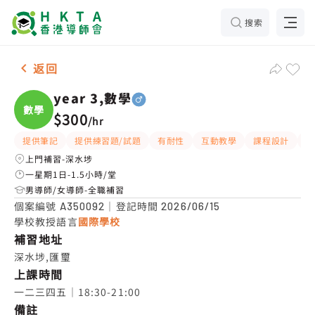
搜索
男-1名 year 3,數學，深水埗 補習推介
返回
year 3,數學
數學
$300
/
hr
提供筆記
提供練習題/試題
有耐性
互動教學
課程設計
題
上門補習-深水埗
一星期1日-1.5小時/堂
男導師/女導師-全職補習
個案編號
｜登記時間
A350092
2026/06/15
學校教授語言
國際學校
補習地址
深水埗,匯璽
上課時間
一二三四五｜18:30-21:00
備註