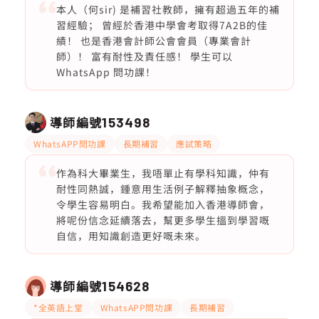
本人（何sir) 是補習社教師，擁有超過五年的補
習經驗； 曾經於香港中學會考取得7A2B的佳
績！ 也是香港會計師公會會員（專業會計
師）！ 富有耐性及責任感！ 學生可以
WhatsApp 問功課！
導師編號
153498
WhatsAPP問功課
長期補習
應試策略
作為科大畢業生，我唔單止有學科知識，仲有
耐性同熱誠，鍾意用生活例子解釋抽象概念，
令學生容易明白。我希望能加入香港導師會，
將呢份信念延續落去，幫更多學生搵到學習嘅
自信，用知識創造更好嘅未來。
導師編號
154628
*全英語上堂
WhatsAPP問功課
長期補習