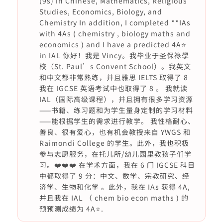
(9s) in Chinese, Mathematics, Religious
Studies, Economics, Biology, and
Chemistry In addition, I completed **IAs
with 4As ( chemistry , biology maths and
economics ) and I have a predicted 4A⭐️
in IAL 你好！我是 Vincy。我毕业于圣保祿學
校（St. Paul’s Convent School）。我英文
和中文都非常熟练，并且雅思 IELTS 取得了 8
我在 IGCSE 英语考试中也取得了 8 。 我就读
IAL（国际高级课程），并且拥有很多学习资源
——书籍、练习题和为学生量身定制的学习材料
——能根据学生的需求进行教学。 我性格耐心、
善良、很有爱心，也有机会教授来自 YWGS 和
Raimondi College 的学生。此外，我也积极
参与志愿服务，在托儿所/幼儿园里教孩子们学
习。❤️❤️❤️ 在学术方面，我在 6 门 IGCSE 科目
中都取得了 9 分：中文、数学、宗教研究、经
济学、生物和化学 。此外，我在 IAs 获得 4A,
并且我在 IAL （ chem bio econ maths ) 的
预预测成绩为 4A⭐️.