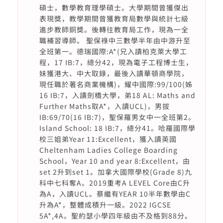
碩士，數學教育理學碩士。大學期間曾獲傑出
表現獎，教學期間曾獲教育局數學與統計七級
進步教師銅獎。後轉往教育局工作，現為一全
職補習導師。 聖保祿中三數學半年由中游升至
全班第一。德瑞國際:A*(兄入讀柏克萊大學工
程，17 IB:7，總分42，現為電子工程博士生，
妹獲港大、中大取錄，最後入讀華頓商學院，
現任職於著名商業機構)，耀中國際:99/100(姊
16 IB:7，入讀劍橋大學，弟18 AL: Maths and
Further Maths取A*，入讀UCL)，男拔
IB:69/70(16 IB:7)，聖保羅男女中一全班第2。
Island School: 18 IB:7，總分41。哈羅國際學
校三姐弟Year 11:Excellent，獲入讀英國
Cheltenham Ladies College Boarding
School，Year 10 and year 8:Excellent，由
set 2升到set 1。加拿大國際學校(Grade 8)九
科中七科奪A。2019重考A LEVEL Core由C升
為A，入讀UCL。蔡繼有YEAR 10半年數學由C
升為A*，整體成積升一級。2022 IGCSE
5A*,4A。聖約瑟小學四年級由不及格到88分。