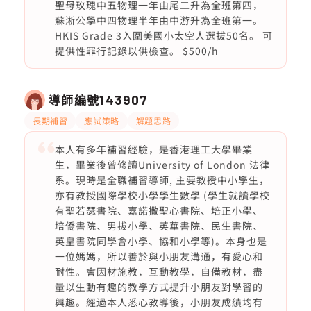
聖母玫瑰中五物理一年由尾二升為全班第四，
蘇淅公學中四物理半年由中游升為全班第一。
HKIS Grade 3入圍美國小太空人選拔50名。 可
提供性罪行記錄以供檢查。 $500/h
導師編號
143907
長期補習
應試策略
解題思路
本人有多年補習經驗，是香港理工大學畢業
生，畢業後曾修讀University of London 法律
系。現時是全職補習導師, 主要教授中小學生，
亦有教授國際學校小學學生數學 (學生就讀學校
有聖若瑟書院、嘉諾撒聖心書院、培正小學、
培僑書院、男拔小學、英華書院、民生書院、
英皇書院同學會小學、協和小學等)。本身也是
一位媽媽，所以善於與小朋友溝通，有愛心和
耐性。會因材施教，互動教學，自備教材，盡
量以生動有趣的教學方式提升小朋友對學習的
興趣。經過本人悉心教導後，小朋友成績均有