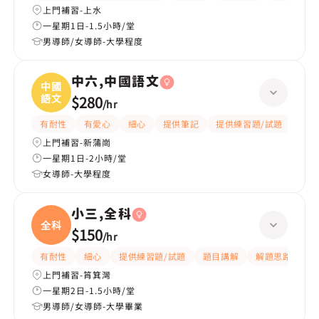
上門補習-上水
一星期1日-1.5小時/堂
男導師/女導師-大學程度
中六,中國語文
中國
語文
$280
/
hr
有耐性
有愛心
細心
提供筆記
提供練習題/試題
課程
上門補習-新蒲崗
一星期1日-2小時/堂
女導師-大學程度
小三,全科
全科
$150
/
hr
有耐性
細心
提供練習題/試題
題目講解
解題思路
上門補習-筲箕灣
一星期2日-1.5小時/堂
男導師/女導師-大學畢業