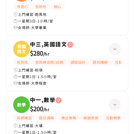
有愛心
有耐性
細心
上門補習-跑馬地
一星期3日-1小時/堂
女導師-大學畢業
中三,英國語文
英國
語文
$280
/
hr
有耐性
提供練習題/試題
課程設計
題目講解
互動教學
上門補習-粉嶺
一星期1日-1.5小時/堂
女導師-大學程度
中一,數學
數學
$200
/
hr
長期補習
題目講解
應試策略
解題思路
互動教學
指
上門補習-大埔
一星期1日-1.5小時/堂