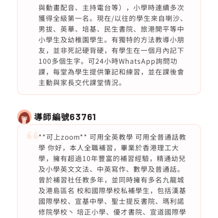
與動畫配音、主持電台等），小學時連續多次
獲得全級第一名。現在/以往的學生來自喇沙、
男拔、英華、培基、民生書院、旅港開平等中
小學生及幼稚園學生。有獨特的方法教導小朋
友，並非死記硬背硬，有學生在一個月內記下
100多個生字。可24小時WhatsApp詢問功
課，每堂為學生提供筆記和練習，並在課後會
主動與家長交代課堂情況。
導師編號
63761
**可上zoom** 可用全英教學 可用全普通話教
學 你好，本人全職補習，畢業於香港理工大
學，擁有超過10年豐富的補習經驗，精通幼兒
及小學英文文法、中英寫作、數學及普通話。
曾於補習社任教多年，並同時擁有多名九龍城
及港島區名 校和國際學校私補學生，包括漢基
國際學校、宣基中學、聖士提反書院、瑪利諾
修院學校丶 培正小學、優才書院、宣道國際學