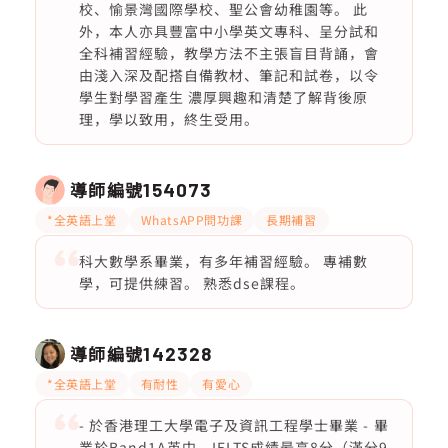
校、愉景灣國際學校、聖公會幼稚園等。 此
外，本人亦具豐富中小學英文專科、呈分試和
全科補習經驗，教學方法不主張盲目背誦，會
由淺入深及配搭自備教材、筆記和試卷，以令
學生對學習產生 濃厚興趣和清楚了解背後原
理，學以致用，終生受用。
導師編號
154073
*全英語上堂
WhatsAPP問功課
長期補習
科大數學系畢業，有多年補習經驗。 專補數
學，可提供練習。 熟悉dse課程。
導師編號
142328
*全英語上堂
有耐性
有愛心
- 於香港理工大學電子及資訊工程學士畢業 - ⁠畢
業於Band1A英中 - ⁠IELTS成績最高8分（滿分9