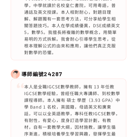
學，中學就讀於名校皇仁書院，可用粵語，普
通話及英文授課。本人相對耐心，對題目理
解、解題獨有一套思考方法，可分享給學生相
關答題技巧。本人在學成績優異，DSE成績英文
5，數學5。我擅長將複雜的數學概念，用簡單
易明的方式拆解。我會耐心引導學生思考，從
根本理解公式的由來和應用，讓他們真正克服
對數學的恐懼。
導師編號
24287
本人是全職IGCSE數學教師，擁有 13 年任教
IGCSE數學經驗，曾經任職大專講師、到校數學
課程導師。本人擁有 碩士 學歷（3.93 GPA）中
學 Band 1 名校，英國籍，母語英文和廣東
話，可以以全英語教學，專科任教IGCSE數學，
有耐性，有愛心，度身訂造學習計劃，有教
材，自有一套教學大綱，因材施教，讓學生循
序漸進，積極培養學生學習興趣，發揮學生最