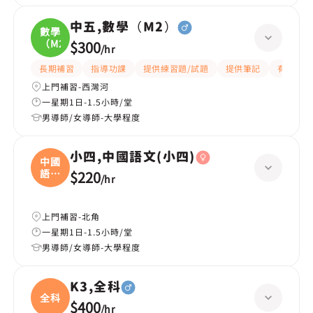
中五,數學（M2）
數學
（M2
$300
/
hr
長期補習
指導功課
提供練習題/試題
提供筆記
有耐性
上門補習-西灣河
一星期1日-1.5小時/堂
男導師/女導師-大學程度
小四,中國語文(小四)
中國
語文
$220
/
hr
(
上門補習-北角
一星期1日-1.5小時/堂
男導師/女導師-大學程度
K3,全科
全科
$400
/
hr