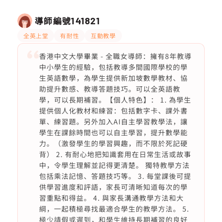
導師編號
141821
全英上堂
有耐性
互動教學
香港中文大學畢業 - 全職女導師：擁有8年教導
中小學生的經驗，包括教導多間國際學校的學
生英語數學，為學生提供新加坡數學教材、協
助提升數感、教導答題技巧。可以全英語教
學，可以長期補習。【個人特色】： 1. 為學生
提供個人化教材和練習：包括數字卡、課外書
單、練習題。另外加入AI自主學習教學法，讓
學生在課餘時間也可以自主學習，提升數學能
力。（激發學生的學習興趣，而不限於死記硬
背） 2. 有耐心地把知識套用在日常生活或故事
中，令學生理解並記得更清楚。 獨特教學方法
包括乘法記憶、答題技巧等。 3. 每堂課後可提
供學習進度和評語，家長可清晰知道每次的學
習重點和得益。 4. 與家長溝通教學方法和大
綱，一起積極尋找最適合學生的教學方法。 5.
極少請假或遲到，和學生維持長期補習的良好