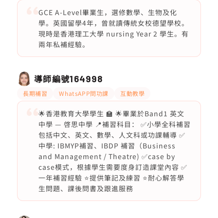
GCE A-Level畢業生，選修數學、生物及化
學。英國留學4年，曾就讀傳統女校德望學校。
現時是香港理工大學 nursing Year 2 學生。有
兩年私補經驗。
導師編號
164998
長期補習
WhatsAPP問功課
互動教學
🌟香港教育大學學生 🏫 🌟畢業於Band1 英文
中學 — 啓思中學 📍補習科目： ✅小學全科補習
包括中文、英文、數學、人文科或功課輔導 ✅
中學: IBMYP補習、IBDP 補習（Business
and Management / Theatre) ✅case by
case模式，根據學生需要度身訂造課堂內容 ✅
一年補習經驗 ⭐️提供筆記及練習 ⭐️耐心解答學
生問題、課後問書及跟進服務