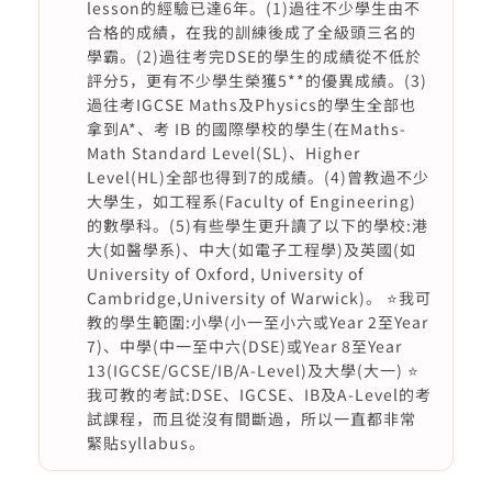
lesson的經驗已達6年。(1)過往不少學生由不
合格的成績，在我的訓練後成了全級頭三名的
學霸。(2)過往考完DSE的學生的成績從不低於
評分5，更有不少學生榮獲5**的優異成績。(3)
過往考IGCSE Maths及Physics的學生全部也
拿到A*、考 IB 的國際學校的學生(在Maths-
Math Standard Level(SL)、Higher
Level(HL)全部也得到7的成績。(4)曾教過不少
大學生，如工程系(Faculty of Engineering)
的數學科。(5)有些學生更升讀了以下的學校:港
大(如醫學系)、中大(如電子工程學)及英國(如
University of Oxford, University of
Cambridge,University of Warwick)。 ⭐️我可
教的學生範圍:小學(小一至小六或Year 2至Year
7)、中學(中一至中六(DSE)或Year 8至Year
13(IGCSE/GCSE/IB/A-Level)及大學(大一) ⭐️
我可教的考試:DSE、IGCSE、IB及A-Level的考
試課程，而且從沒有間斷過，所以一直都非常
緊貼syllabus。