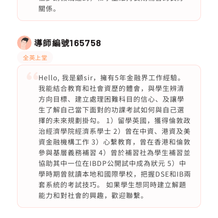
關係。
導師編號
165758
全英上堂
Hello, 我是顧sir，擁有5年金融界工作經驗。
我能結合教育和社會資歷的體會，與學生辨清
方向目標、建立處理困難科目的信心、及讓學
生了解自己當下面對的功課考試如何與自己選
擇的未來規劃掛勾。 1）留學英國，獲得倫敦政
治經濟學院經濟系學士 2）曾在中資、港資及美
資金融機構工作 3）心繫教育，曾在香港和倫敦
參與基層義務補習 4）曾於補習社為學生補習並
協助其中一位在IBDP公開試中成為狀元 5）中
學時期曾就讀本地和國際學校，把握DSE和IB兩
套系統的考試技巧。 如果學生想同時建立解題
能力和對社會的興趣，歡迎聯繫。