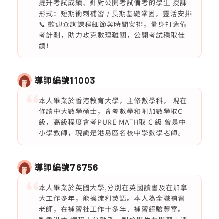
提升考試成績、針對公開考試備考的學生 授課
形式：短期衝刺補習 / 長期基礎鞏固，靈活安排
📞 歡迎查詢課程細節與時間安排，量身打造備
考計劃，助力攻克數理難關，公開考試穩取佳
績！
導師編號
11003
本人畢業於香港教育大學，主修數學科， 現在
修讀中大數學碩士，會考數學和附加數學取C
級，高級程度會考PURE MATH取 C 級 曾是中
小學教師，現識是港島區名校中學數學老師。
導師編號
76756
本人畢業於英國大學,分別在英國讀書及在加拿
大工作多年，能操流利英語。本人為全職補習
老師，在補習社工作十多年．補習經驗豐富。