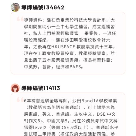
導師編號
134642
導師資料：潘在勇畢業於科技大學會計系，大
學期間幫助小一至中七學生補習，成立過補習
社，私人上門補習經驗豐富。 畢業後，一邊任
職股票經紀，一邊在沙田明愛夜校教會計六
年，之後再在HKUSPACE 教股票投資十三年，
現在在工聯會教股票投資，教學經驗豐富，並
且出版了五本股票投资書籍。擅長補習科目：
中英數，會計，經濟和BAFS。
導師編號
114113
6年補習經驗全職導師，沙田Band1A學校畢業
（教學語言為英語及普通話），可上課語言為
廣東話、英文、普通話。主攻中文，DSE 中文
5(作文5)、中國文學5，另在公務員考試中文科
獲得level2（等同DSE 5或以上）。普通話水平
測試獲二甲證書（擔任政府大型活動司儀、參