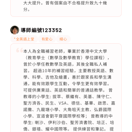
大大提升。曾有個案由不合格提升致九十幾
分。
導師編號
123352
*全英語上堂
有愛心
細心
本人為全職補習老師，畢業於香港中文大學
（教育學士（數學及數學教育）學位課程），
曾於小學任教數學及英語，其後全職私人補
習。 超過10年的補習經驗，主要教授英語、數
學、科學、吉他及繪畫，善於跟家長和學生溝
通，能有效跟學生互動，令學生更有效學習。
可提供廣東話、英語和簡單的普通話教學。 曾
教導的小學生: 拔萃、蔡繼有、英基、陳守仁、
聖方濟各、民生、VSA、德信、基華、啟思、嘉
諾撒、九龍塘小學、大角咀天主教、弘爵國際
小學、宣道會劉平齋國際學校等； 曾教導的中
學生: 喇沙、伊利沙伯、聖芳濟書院、培正、培
僑、銀禧、耀中國際等。 提供練習和筆記。 提