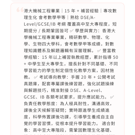
港大機械工程畢業｜15 年 + 補習經驗｜專攻數
理生化 會考數學甲等｜熟稔 DSE/A-
Level/GCSE/IB 考綱 覆蓋高中至大專程度，短
期提分 / 長期鞏固皆可 ✅ 學歷與實力：香港大
學機械工程專業畢業，精研數學、物理、化
學、生物四大學科，會考數學甲等成績，對數
理知識體系及解題邏輯有深層理解。 ✅ 豐富教
學經驗：15 年以上補習執教經歷，累計指導 50
+ 中學生至大專學生，擅長針對不同基礎、不同
學習能力的學生制定個性化教學方案，因材施
教。 ✅ 考試導向教學：手握 20 年 + 公開考試
真題庫，配套專屬課後練習題，強化試題操練
與解題技巧，精准對接 DSE、A-Level、
GCSE、IB 各類考試要求，提升應試能力。 ✅
負責任教學態度：為人極具耐性，溝通高效，
課後全天候解答疑問；實時跟進學生成績進
度，科學佈置課後功課，引導學生養成自主自
覺的學習習慣，從根本提升學習能力。 適合對
象：高中至大專階段，需鞏固數理生化基礎、