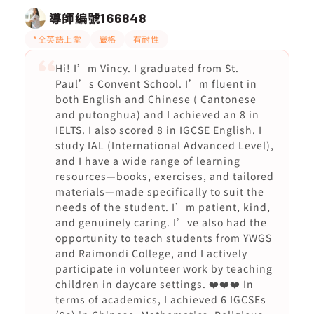
導師編號
166848
*全英語上堂
嚴格
有耐性
Hi! I’m Vincy. I graduated from St.
Paul’s Convent School. I’m fluent in
both English and Chinese ( Cantonese
and putonghua) and I achieved an 8 in
IELTS. I also scored 8 in IGCSE English. I
study IAL (International Advanced Level),
and I have a wide range of learning
resources—books, exercises, and tailored
materials—made specifically to suit the
needs of the student. I’m patient, kind,
and genuinely caring. I’ve also had the
opportunity to teach students from YWGS
and Raimondi College, and I actively
participate in volunteer work by teaching
children in daycare settings. ❤️❤️❤️ In
terms of academics, I achieved 6 IGCSEs