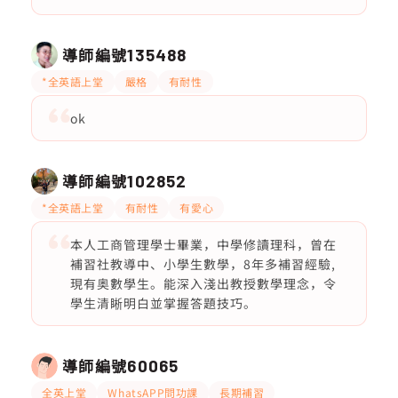
導師編號
135488
*全英語上堂
嚴格
有耐性
ok
導師編號
102852
*全英語上堂
有耐性
有愛心
本人工商管理學士畢業，中學修讀理科，曾在
補習社教導中、小學生數學，8年多補習經驗,
現有奥數學生。能深入淺出教授數學理念，令
學生清𥇦明白並掌握答題技巧。
導師編號
60065
全英上堂
WhatsAPP問功課
長期補習