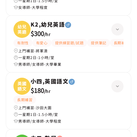
一星期1日-1.5小時/堂
女導師-大學程度
K2,幼兒英語
幼兒
英語
$300
/
hr
有耐性
有愛心
提供練習題/試題
提供筆記
長期補習
上門補習-將軍澳
一星期2日-1小時/堂
男導師/女導師-大學畢業
小四,英國語文
英國
語文
$180
/
hr
長期補習
上門補習-沙田大圍
一星期1日-1.5小時/堂
男導師/女導師-大學程度