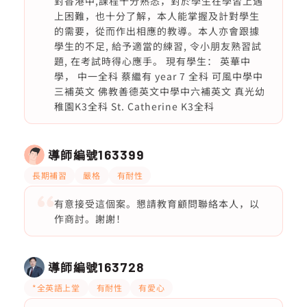
對香港中,課程十分熟悉，對於學生在學習上遇
上困難，也十分了解，本人能掌握及計對學生
的需要，從而作出相應的教導。本人亦會跟據
學生的不足, 給予適當的練習, 令小朋友熟習試
題, 在考試時得心應手。 現有學生： 英華中
學， 中一全科 蔡繼有 year 7 全科 可風中學中
三補英文 佛教善德英文中學中六補英文 真光幼
稚園K3全科 St. Catherine K3全科
導師編號
163399
長期補習
嚴格
有耐性
有意接受這個案。懇請教育顧問聯絡本人，以
作商討。謝謝！
導師編號
163728
*全英語上堂
有耐性
有愛心