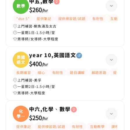
中五,數學
數學
$260
/
hr
*dse 5*
提供筆記
提供練習題/試題
有耐性
互動教學
上門補習-鰂魚涌及太古
一星期1日-1.5小時/堂
男導師/女導師-大學程度
year 10,英國語文
英國
語文
$400
/
hr
長期補習
細心
有耐性
題目講解
解題思路
提供練習
上門補習-美孚
一星期2日-1.5小時/堂
男導師-大學程度
中六,化學、數學
化
學、
$250
/
hr
數學
提供筆記
提供練習題/試題
有耐性
互動教學
課程設計