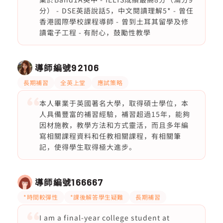
分） - ⁠DSE英語說話5，中文閱讀理解5* - ⁠曾仼
香港國際學校課程導師 - ⁠曾到土耳其留學及修
讀電子工程 - 有耐心，鼓勵性教學
導師編號
92106
長期補習
全英上堂
應試策略
本人畢業于英國著名大學，取得碩士學位，本
人具備豐富的補習經驗，補習超過15年，能夠
因材施教，教學方法和方式靈活，而且多年編
寫相關課程資料和任教相關課程，有相關筆
記，使得學生取得極大進步。
導師編號
166667
*時間較彈性
*課後解答學生疑難
長期補習
I am a final-year college student at