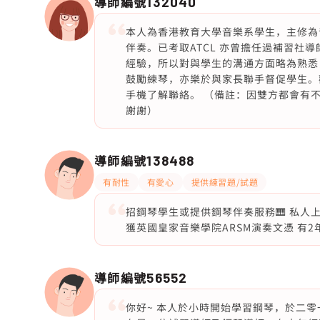
導師編號
132040
本人為香港教育大學音樂系學生，主修為
伴奏。已考取ATCL 亦曾擔任過補習社
經驗，所以對與學生的溝通方面略為熟悉
鼓勵練琴，亦樂於與家長聯手督促學生。
手機了解聯絡。 （備註：因雙方都會有
謝謝）
導師編號
138488
有耐性
有愛心
提供練習題/試題
招鋼琴學生或提供鋼琴伴奏服務🎹 私人
獲英國皇家音樂學院ARSM演奏文憑 有
導師編號
56552
你好~ 本人於小時開始學習鋼琴，於二