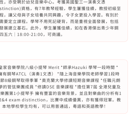
性，亦受聘於幼兒音樂中心。考獲英國聖三一演奏文憑
istinction)資格，有7年教琴經驗，學生屢獲佳績，教授初級至
程，讓父母與子女培養共同興趣，令子女更投入學習。有別於
需要定立課程。學琴不用死記硬背，而是重視全面發展，包括
發展建立基石。此外，學生屢獲佳績，如在香港傑出青少年鋼
｜18:00-21:00，可商議。
樂學院八級小提琴 Merit *師承Hazuki 學琴一段時間 *
擁有鋼琴ATCL（演奏1文憑） *隨上海音樂學院老師學習1段時
樂節8級鋼琴取得季軍 *奧克蘭大學修讀短期音樂課程 *任職元朗
的管弦樂團成員 *修讀DSE 音樂課程 *擔任第7屆 全港兒童及
交響樂團第1小提琴手 擁有豐富的音樂背景，並且對樂曲的分析有1
 2&4 exam distinction，比賽中成績優異，亦有獲得冠軍。教
，本地學校學生均有，可以用普通話，粵語和英語教學！