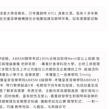
會大學音樂系，已考獲鋼琴 ATCL 演奏文憑。我有十多年教
名兒童音樂機構擔任合唱團指揮及鋼琴伴奏。如有需要歡迎聯
教學經驗，ABRSM鋼琴考試100%合格並取得Merit或以上成績 我
與理論兼備 老師背景： -畢業於香港科技大學，主修工商管理
曾於多間大型及上市公司擔任公共關係及企業傳訊工作 -能操流利
名小學子女 音樂資歷： -考獲聖三一音樂學院 Trinity
Piano -考獲皇家音樂學院ABRSM 8級鋼琴 -考獲皇家音樂學院ABRSM 5
0年 -琴行教學超過5年 -有教授不同年齡及程度，包括幼童至成
楚了解家長需要 -有責任感、主動向家長匯報進度 -擅於栽培小
晰 -因材施教、富有耐性及愛心 -著重啟發學生對鋼琴與音樂的
-基礎樂理及音樂歷史知識 -備戰考試及比賽 教學形式： -一對一
地區，可議 教學地區：九龍區、屯馬線亦可