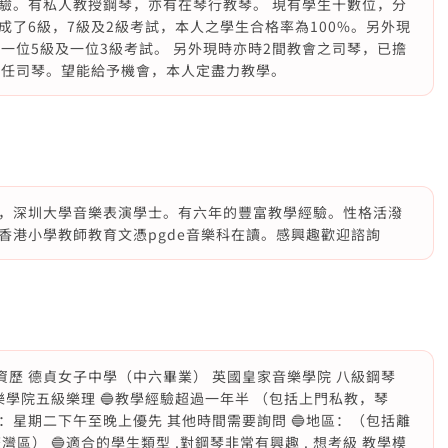
驗。有私人教授鋼琴，亦有在琴行教琴。 現有學生十數位，分
了6級，7級及2級考試，本人之學生合格率為100%。另外現
一位5級及一位3級考試。 另外現時亦時2間教會之司琴，已擔
擔任司琴。望能給予機會，本人定盡力教學。
，深圳大學音樂表演學士。有六年的豐富教學經驗。性格活潑
香港小學教師教育文憑pgde音樂科在讀。感興趣歡迎諮詢
ly的資歷 德貞女子中學（中六畢業） 英國皇家音樂學院 八級鋼琴
樂學院五級樂理 🔵教學經驗超過一年半 （包括上門私教，琴
時間：星期二下午至晚上優先 其他時間需要詢問 🔵地區：（包括離
區） 🔵適合的學生類型 .對鋼琴非常有興趣 . 想考級 教學模