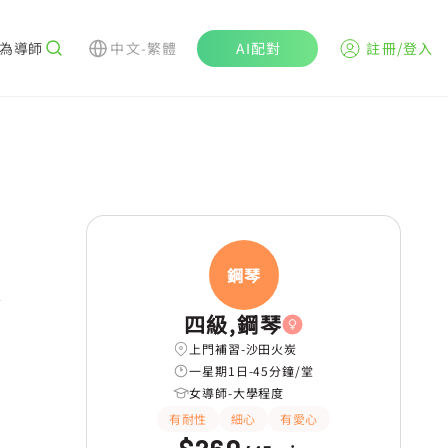
為導師
中文-繁體
AI配對
註冊/登入
n
鋼琴
四級,鋼琴
上門補習-沙田火炭
一星期1日-45分鐘/堂
女導師-大學程度
有耐性
細心
有愛心