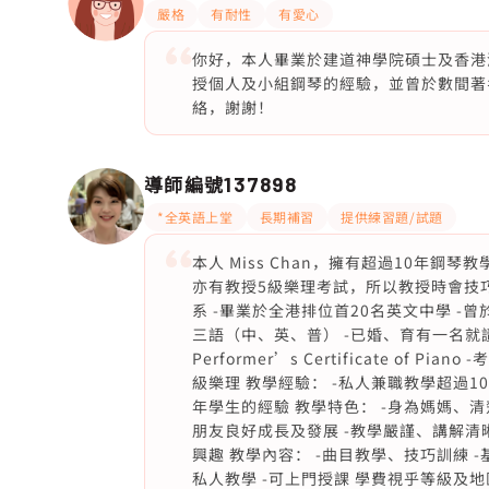
嚴格
有耐性
有愛心
你好，本人畢業於建道神學院碩士及香港浸
授個人及小組鋼琴的經驗，並曾於數間著
絡，謝謝！
導師編號
137898
*全英語上堂
長期補習
提供練習題/試題
本人 Miss Chan，擁有超過10年鋼琴
亦有教授5級樂理考試，所以教授時會技巧
系 -畢業於全港排位首20名英文中學 -
三語（中、英、普） -已婚、育有一名就讀著
Performer’s Certificate of 
級樂理 教學經驗： -私人兼職教學超過1
年學生的經驗 教學特色： -身為媽媽、清
朋友良好成長及發展 -教學嚴謹、講解清
興趣 教學內容： -曲目教學、技巧訓練 
私人教學 -可上門授課 學費視乎等級及