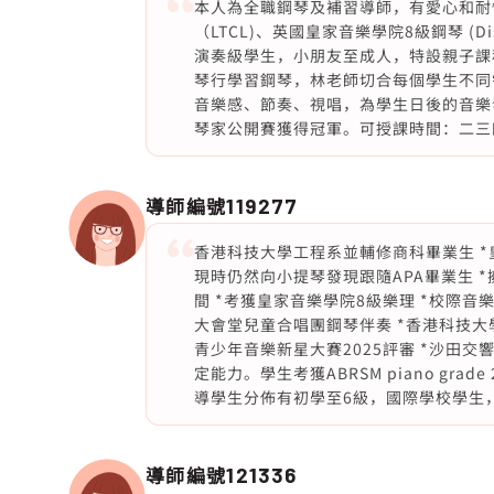
本人為全職鋼琴及補習導師，有愛心和耐
（LTCL)、英國皇家音樂學院8級鋼琴 (D
演奏級學生，小朋友至成人，特設親子課
琴行學習鋼琴，林老師切合每個學生不同
音樂感、節奏、視唱，為學生日後的音樂
琴家公開賽獲得冠軍。可授課時間：二三四五六
導師編號
119277
香港科技大學工程系並輔修商科畢業生 *皇家音
現時仍然向小提琴發現跟隨APA畢業生 *
間 *考獲皇家音樂學院8級樂理 *校際音
大會堂兒童合唱團鋼琴伴奏 *香港科技大學
青少年音樂新星大賽2025評審 *沙田
定能力。學生考獲ABRSM piano grade
導學生分佈有初學至6級，國際學校學生
導師編號
121336