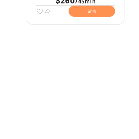
$260
45min
/
留言