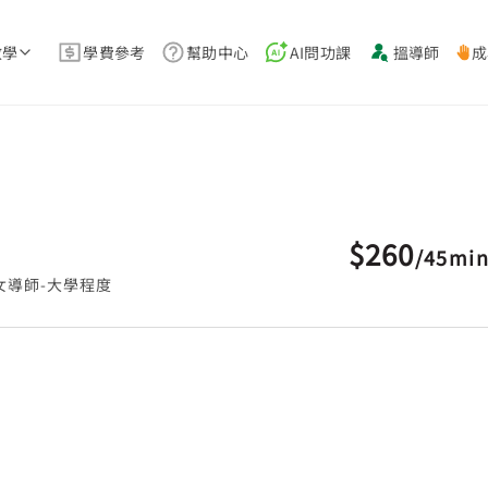
教學
學費參考
幫助中心
AI問功課
搵導師
成
$260
/
45mi
女導師-大學程度