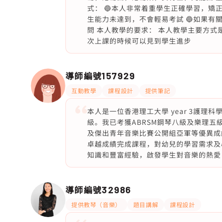
式： 🔵本人非常着重學生正確學習，矯正
生能力未達到，不會輕易考試 🔵如果有關
問 本人教學的要求： 本人教學主要方
次上課的時候可以見到學生進步
導師編號
157929
互動教學
課程設計
提供筆記
本人是一位香港理工大學 year 3護
級。我已考獲ABRSM鋼琴八級及樂理
及傑出青年音樂比賽公開組亞軍等優異成
卓越成績完成課程，對幼兒的學習需求及
知識和豐富經驗，啟發學生對音樂的熱愛
導師編號
32986
提供教琴（音樂）
題目講解
課程設計