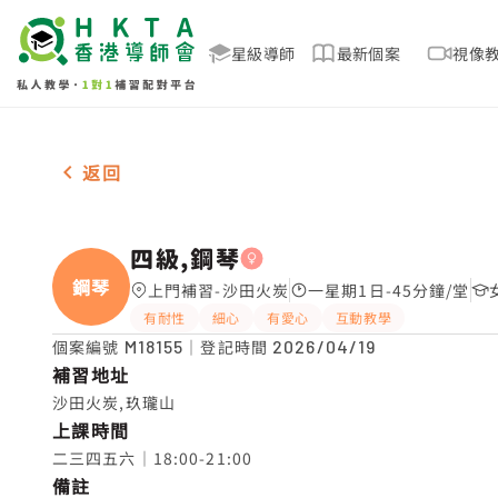
星級導師
最新個案
視像
女-1名 四級,鋼琴，沙田火炭 補習推介
返回
四級,鋼琴
鋼琴
上門補習-沙田火炭
一星期1日-45分鐘/堂
有耐性
細心
有愛心
互動教學
個案編號
M18155
｜登記時間
2026/04/19
補習地址
沙田火炭,玖瓏山
上課時間
二三四五六｜18:00-21:00
備註