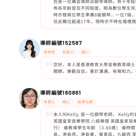
在是一位補習導師及鋼琴導師。有十年經
佈各年齡習及不同程度。剛為數位學生完成
時亦替兩位學生準備8級鋼琴，一位7級，
任此職位超過17年。現時亦不時在婚禮
導師編號
152587
有耐性
有愛心
細心
您好，本人是香港教育大學音樂教育碩士
開朗，樂觀自信，善於溝通，有親和力。
導師編號
160861
有愛心
細心
指導功課
本人叫Kelly, 是一位鋼琴老師。 Kel
英國皇家音樂學院 八級樂理 英國皇家音
行） 🔵教導學生年齡 （3-80歲） 
島，港島西，港島東，葵青區，九龍西 荃灣