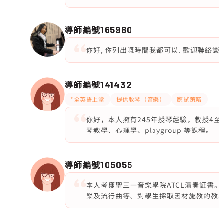
導師編號
165980
你好, 你列出嘅時間我都可以. 歡迎聯絡談
導師編號
141432
*全英語上堂
提供教琴（音樂）
應試策略
你好，本人擁有245年授琴經驗，教授4至
琴教學、心理學、playgroup 等課程。
導師編號
105055
本人考獲聖三一音樂學院ATCL演奏証書
樂及流行曲等。對學生採取因材施教的教