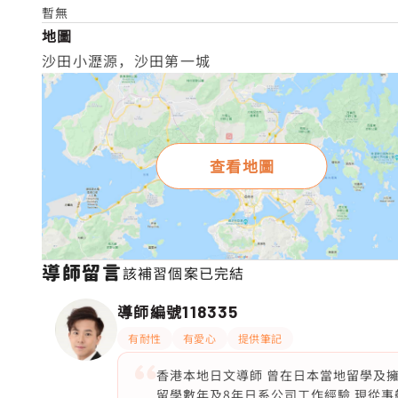
暫無
地圖
沙田小瀝源，沙田第一城
查看地圖
導師留言
該補習個案已完結
導師編號
118335
有耐性
有愛心
提供筆記
香港本地日文導師 曾在日本當地留學及擁有
留學數年及8年日系公司工作經驗 現從事航