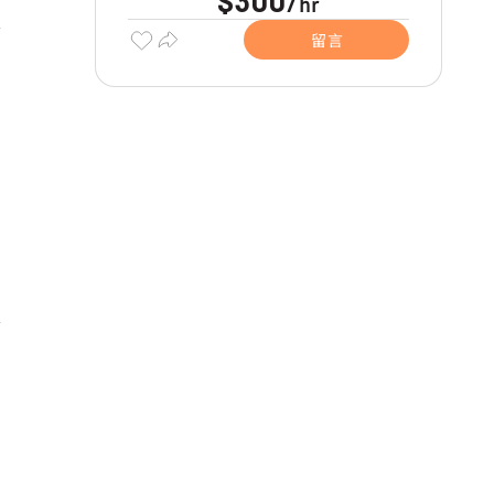
$300
hr
/
留言