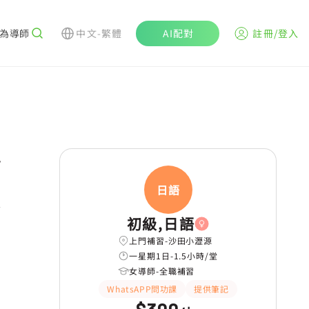
為導師
中文-繁體
AI配對
註冊/登入
r
日語
初級,日語
上門補習-沙田小瀝源
一星期1日-1.5小時/堂
女導師-全職補習
WhatsAPP問功課
提供筆記