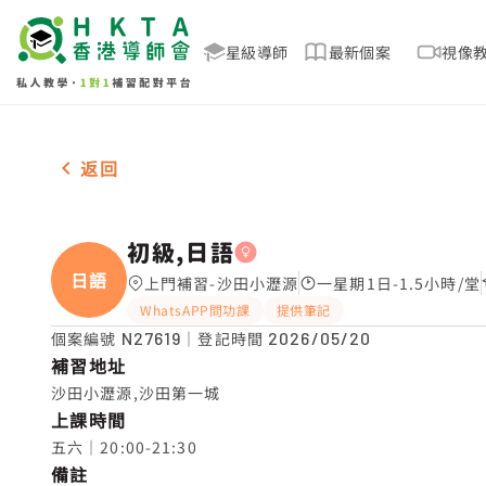
星級導師
最新個案
視像
女-1名 初級,日語，沙田小瀝源 補習推介
返回
初級,日語
日語
上門補習-沙田小瀝源
一星期1日-1.5小時/堂
WhatsAPP問功課
提供筆記
個案編號
N27619
｜登記時間
2026/05/20
補習地址
沙田小瀝源,沙田第一城
上課時間
五六｜20:00-21:30
備註