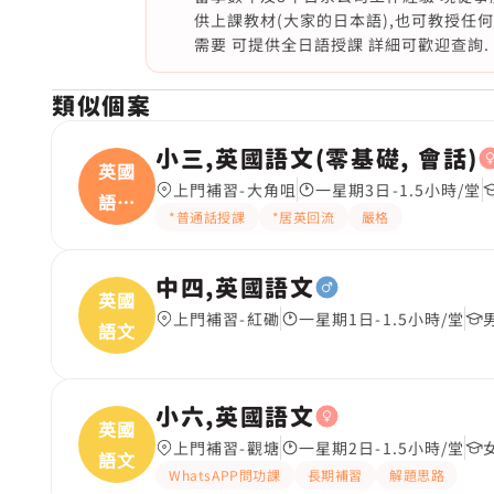
供上課教材(大家的日本語),也可教授任何
需要 可提供全日語授課 詳細可歡迎查詢.
類似個案
小三,英國語文(零基礎, 會話)
英國
上門補習-大角咀
一星期3日-1.5小時/堂
語文
*普通話授課
*居英回流
嚴格
(
中四,英國語文
英國
上門補習-紅磡
一星期1日-1.5小時/堂
語文
小六,英國語文
英國
上門補習-觀塘
一星期2日-1.5小時/堂
語文
WhatsAPP問功課
長期補習
解題思路