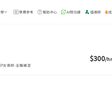
教學
學費參考
幫助中心
AI問功課
搵導師
成
$300
/
h
女導師-全職補習