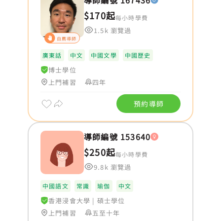
導師編號 167436
$170起
每小時學費
1.5k 瀏覽過
自薦導師
廣東話
中文
中國文學
中國歷史
博士學位
上門補習
四年
預約導師
導師編號 153640
$250起
每小時學費
9.8k 瀏覽過
中國語文
常識
瑜伽
中文
香港浸會大學
|
碩士學位
上門補習
五至十年