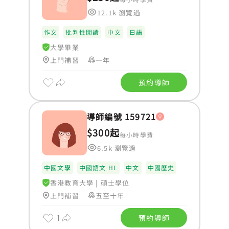
12.1k 瀏覽過
作文
批判性閱讀
中文
日語
大學畢業
上門補習
一年
預約導師
導師編號 159721
$300起
每小時學費
6.5k 瀏覽過
中國文學
中國語文 HL
中文
中國歷史
香港教育大學
|
碩士學位
上門補習
五至十年
1
預約導師