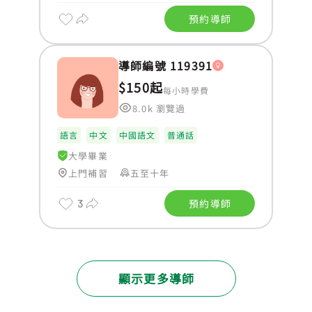
預約導師
導師編號 119391
$150起
每小時學費
8.0k 瀏覽過
語言
中文
中國語文
普通話
大學畢業
上門補習
五至十年
3
預約導師
顯示更多導師