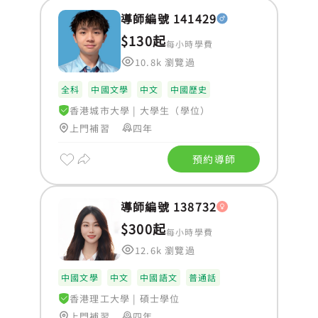
導師編號 141429
$130起
每小時學費
10.8k 瀏覽過
全科
中國文學
中文
中國歷史
香港城市大學
|
大學生（學位）
上門補習
四年
預約導師
導師編號 138732
$300起
每小時學費
12.6k 瀏覽過
中國文學
中文
中國語文
普通話
香港理工大學
|
碩士學位
上門補習
四年