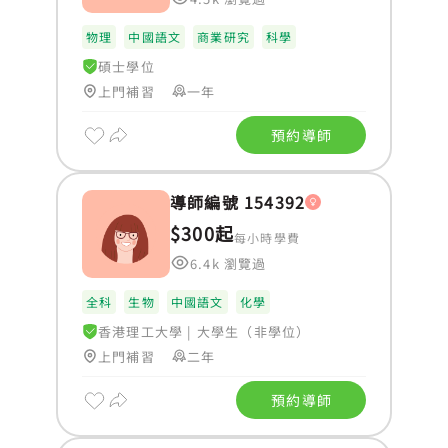
物理
中國語文
商業研究
科學
碩士學位
上門補習
一年
預約導師
導師編號 154392
$300起
每小時學費
6.4k 瀏覽過
全科
生物
中國語文
化學
香港理工大學
|
大學生（非學位）
上門補習
二年
預約導師