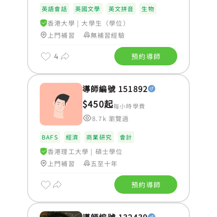
英語會話
英國文學
英文拼音
生物
香港大學
|
大學生（學位）
上門補習
無補習經驗
4
預約導師
導師編號 151892
$450起
每小時學費
8.7k 瀏覽過
BAFS
經濟
商業研究
會計
香港理工大學
|
碩士學位
上門補習
五至十年
預約導師