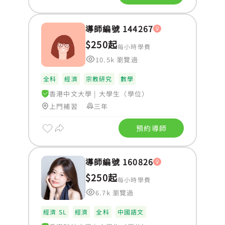
導師編號 144267
$250起
每小時學費
10.5k 瀏覽過
全科
經濟
宗教研究
數學
香港中文大學
|
大學生（學位）
上門補習
三年
預約導師
導師編號 160826
$250起
每小時學費
6.7k 瀏覽過
經濟 SL
經濟
全科
中國語文