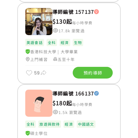
導師編號 157137
$130起
每小時學費
17.8k 瀏覽過
英語會話
全科
經濟
生物
香港科技大學
|
大學畢業
上門補習
五至十年
59
預約導師
導師編號 166137
$180起
每小時學費
1.5k 瀏覽過
全科
旅遊與款待
經濟
中國語文
碩士學位