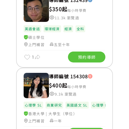
導師編號 132439
$350起
每小時學費
11.3k 瀏覽過
英語會話
環球經濟
經濟
全科
碩士學位
上門補習
五至十年
1
預約導師
導師編號 154308
$400起
每小時學費
9.3k 瀏覽過
心理學 SL
商業研究
英國語文 SL
心理學 HL
香港大學
|
大學生（學位）
上門補習
一年