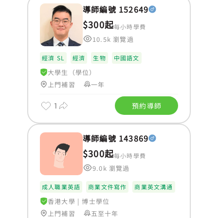
導師編號 152649
$300起
每小時學費
10.5k 瀏覽過
經濟 SL
經濟
生物
中國語文
大學生（學位）
上門補習
一年
1
預約導師
導師編號 143869
$300起
每小時學費
9.0k 瀏覽過
成人職業英語
商業文件寫作
商業英文溝通
BAFS
香港大學
|
博士學位
上門補習
五至十年