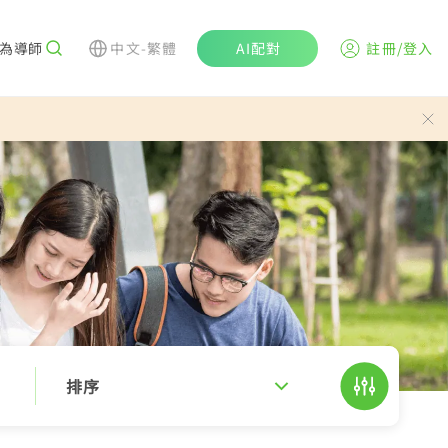
為導師
中文-繁體
AI配對
註冊/登入
排序