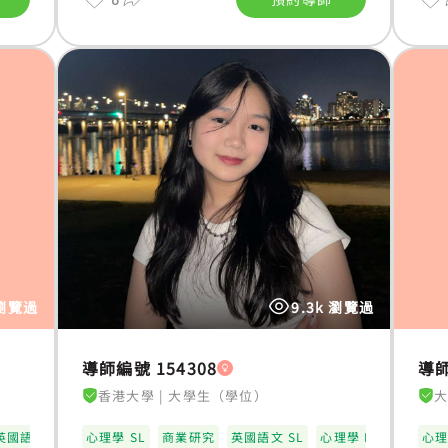
 瀏覽過
9.3k 瀏覽過
導師編號 154308
導師
香港大學
|
大學生（學位）
英國語文 HL
心理學 SL
商業研究
英國語文 SL
心理學 HL
心