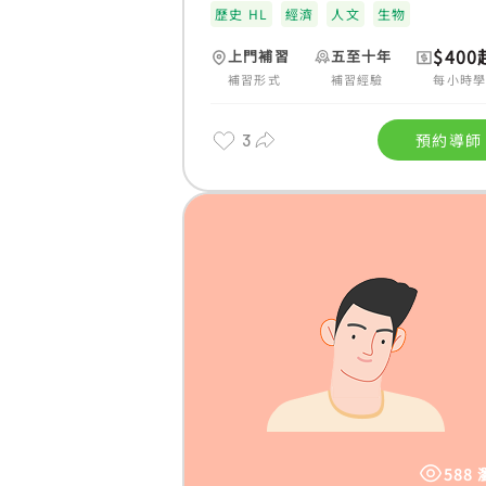
歷史 HL
經濟
人文
生物
$400
上門補習
五至十年
補習形式
補習經驗
每小時
3
預約導師
588