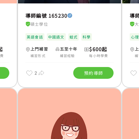
導師編號 165230
導師
碩士學位
英語會話
中國語文
蛙式
科學
心
起
$600起
上門補習
五至十年
學費
補習形式
補習經驗
每小時學費
補
2
預約導師