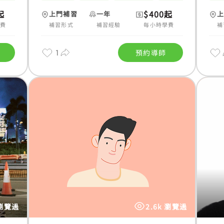
起
$400起
上門補習
一年
學費
補習形式
補習經驗
每小時學費
補
1
預約導師
 瀏覽過
2.6k 瀏覽過