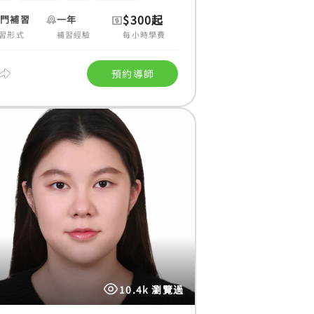
$300起
上門補習
一年
習形式
補習經驗
每小時學費
預約導師
10.4k 瀏覽過