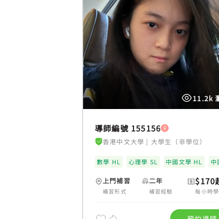
11.2k
導師編號 155156
香港中文大學
|
大學生（非學位）
數學 HL
心理學 SL
中國文學 HL
中
$170
上門補習
二年
補習形式
補習經驗
每小時
預約導師