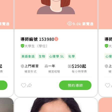
 瀏覽過
9.0k 瀏覽過
導師編號 153980
導師
大學生（學位）
英語會話
生物
心理學 SL
化學
心
起
$250起
上門補習
一年
學費
補習形式
補習經驗
每小時學費
補
預約導師