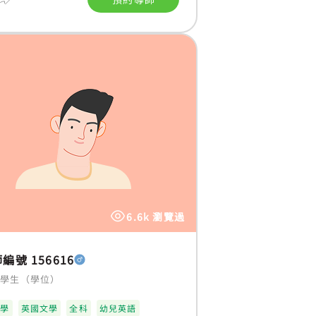
6.6k 瀏覽過
編號 156616
大學生（學位）
理學
英國文學
全科
幼兒英語