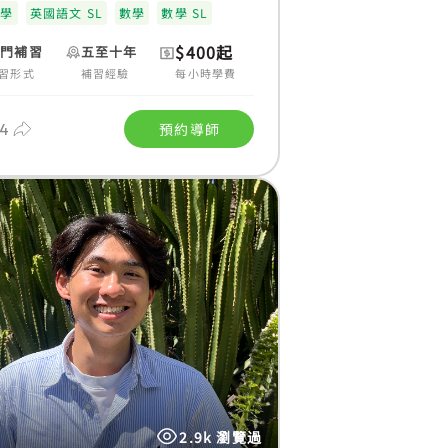
理學
英國語文 SL
數學
數學 SL
$400起
上門補習
五至十年
習形式
補習經驗
每小時學費
4
預約導師
2.9k 瀏覽過