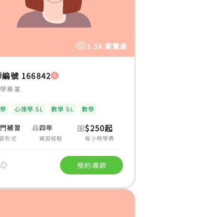
1.5k 瀏覽過
編號 166842
大學畢業
理學
心理學 SL
數學 SL
數學
$250起
上門補習
四年
習形式
補習經驗
每小時學費
預約導師