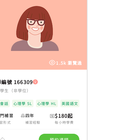
1.5k 瀏覽過
編號 166309
大學生（非學位）
語會話
心理學 SL
心理學 HL
英國語文
$180起
上門補習
四年
習形式
補習經驗
每小時學費
預約導師