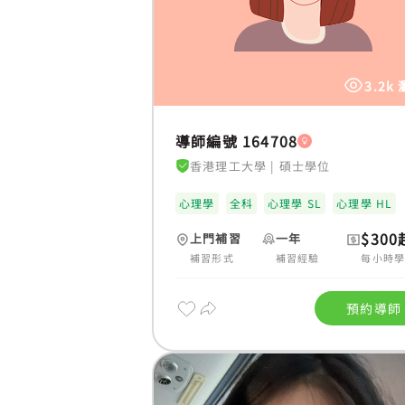
3.2k
導師編號 164708
香港理工大學
|
碩士學位
心理學
全科
心理學 SL
心理學 HL
$300
上門補習
一年
補習形式
補習經驗
每小時
預約導師