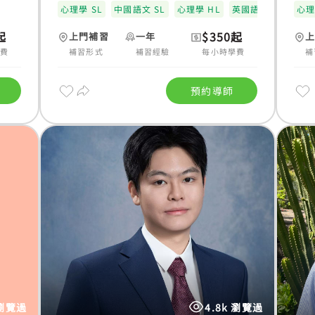
心理學 SL
中國語文 SL
心理學 HL
英國語文
心
起
$350起
上門補習
一年
學費
補習形式
補習經驗
每小時學費
補
預約導師
 瀏覽過
4.8k 瀏覽過