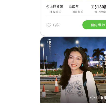
$180
上門補習
四年
補習形式
補習經驗
每小時
1
預約導師
5.1k