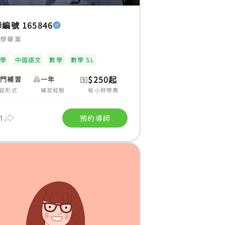
編號 165846
大學畢業
理學
中國語文
數學
數學 SL
$250起
上門補習
一年
習形式
補習經驗
每小時學費
1
預約導師