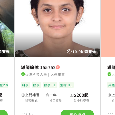
 瀏覽過
10.0k 瀏覽過
導師編號 155752
導師
香港科技大學
|
大學畢業
國文學 SL
科學
數學
數學 SL
生物 HL
英
起
$200起
上門補習
一年
學費
補習形式
補習經驗
每小時學費
補
8
預約導師