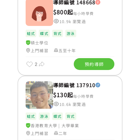
導師編號 148668
$800起
每小時學費
10.9k 瀏覽過
蛙式
蝶式
背式
游泳
碩士學位
上門補習
五至十年
2
預約導師
導師編號 137910
$130起
每小時學費
10.6k 瀏覽過
蛙式
游泳
蝶式
背式
香港教育大學
|
大學畢業
上門補習
二年