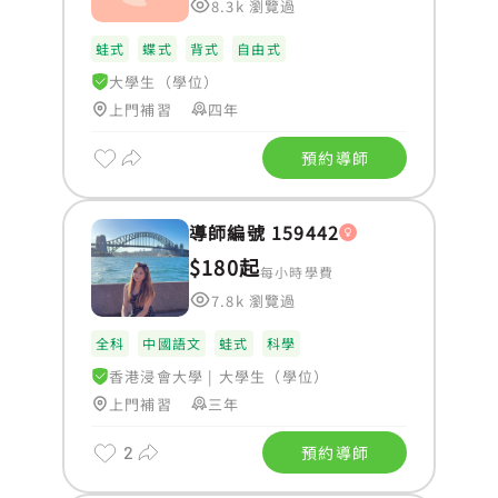
8.3k 瀏覽過
蛙式
蝶式
背式
自由式
大學生（學位）
上門補習
四年
預約導師
導師編號 159442
$180起
每小時學費
7.8k 瀏覽過
全科
中國語文
蛙式
科學
香港浸會大學
|
大學生（學位）
上門補習
三年
2
預約導師