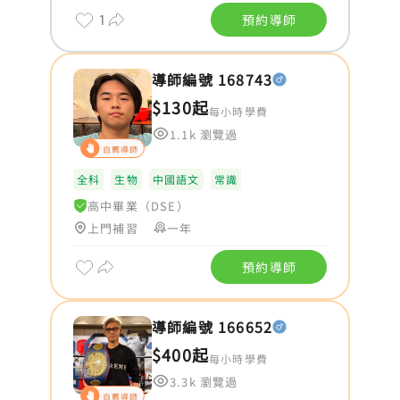
1
預約導師
導師編號 168743
$130起
每小時學費
1.1k 瀏覽過
自薦導師
全科
生物
中國語文
常識
高中畢業（DSE）
上門補習
一年
預約導師
導師編號 166652
$400起
每小時學費
3.3k 瀏覽過
自薦導師