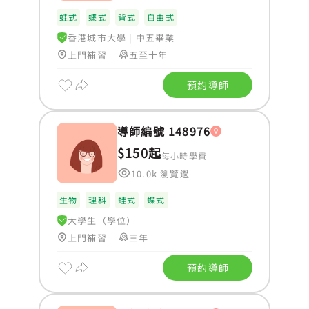
蛙式
蝶式
背式
自由式
香港城市大學
|
中五畢業
上門補習
五至十年
預約導師
導師編號 148976
$150起
每小時學費
10.0k 瀏覽過
生物
理科
蛙式
蝶式
大學生（學位）
上門補習
三年
預約導師