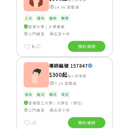
14.9k 瀏覽過
人文
理科
藝術
數學
香港大學
|
大學畢業
上門補習
五至十年
6
預約導師
導師編號 157847
$300起
每小時學費
7.2k 瀏覽過
游泳
蛙式
蝶式
背式
香港理工大學
|
大學生（學位）
上門補習
五至十年
預約導師