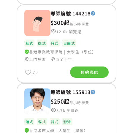
導師編號 144218
$300起
每小時學費
12.6k 瀏覽過
蛙式
蝶式
背式
自由式
香港專業教育學院
|
大學生（學位）
上門補習
五至十年
預約導師
導師編號 155913
$250起
每小時學費
8.7k 瀏覽過
蛙式
蝶式
背式
游泳
香港城市大學
|
大學生（學位）