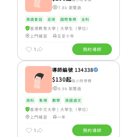
7.8k 瀏覽過
英語會話
足球
國際象棋
全科
香港教育大學
|
大學生（學位）
上門補習
五至十年
1
預約導師
導師編號 134338
$130起
每小時學費
8.9k 瀏覽過
商科
象棋
數學
英國語文
香港中文大學
|
大學生（學位）
上門補習
一年
1
預約導師