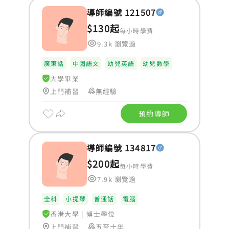
導師編號 121507
$130起
每小時學費
9.3k 瀏覽過
廣東話
中國語文
幼兒英語
幼兒數學
大學畢業
上門補習
無經驗
預約導師
導師編號 134817
$200起
每小時學費
7.9k 瀏覽過
全科
小提琴
普通話
電腦
香港大學
|
博士學位
上門補習
五至十年