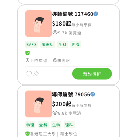
導師編號 127460
$180起
每小時學費
9.3k 瀏覽過
BAFS
廣東話
全科
經濟
上門補習
無經驗
預約導師
導師編號 79056
$200起
每小時學費
8.8k 瀏覽過
物理
全科
生物
理科
香港理工大學
|
碩士學位