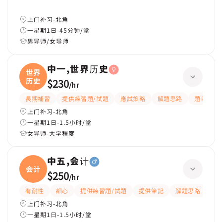
上门补习-北角
一星期1日-45分钟/堂
男导师/女导师
中一,世界历史
世界
历史
$230
/
hr
長期補習
提供練習題/試題
應試策略
解題思路
題目講解
上门补习-北角
一星期1日-1.5小时/堂
女导师-大学程度
中五,会计
会计
$250
/
hr
有耐性
細心
提供練習題/試題
提供筆記
解題思路
應
上门补习-北角
一星期1日-1.5小时/堂