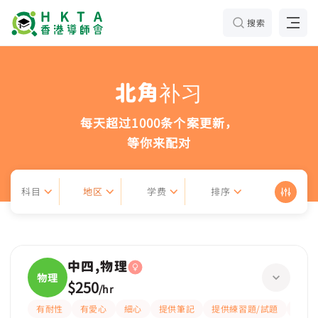
搜索
北角补习
每天超过1000条个案更新，
等你来配对
科目
地区
学费
排序
中四,物理
物理
$250
/
hr
有耐性
有愛心
細心
提供筆記
提供練習題/試題
指導