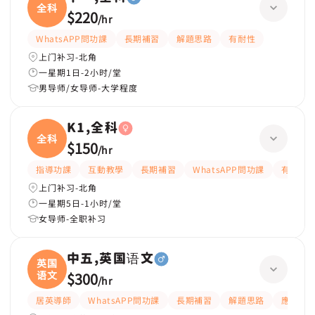
全科
$220
/
hr
WhatsAPP問功課
長期補習
解題思路
有耐性
上门补习-北角
一星期1日-2小时/堂
男导师/女导师-大学程度
K1,全科
全科
$150
/
hr
指導功課
互動教學
長期補習
WhatsAPP問功課
有耐性
上门补习-北角
一星期5日-1小时/堂
女导师-全职补习
中五,英国语文
英国
语文
$300
/
hr
居英導師
WhatsAPP問功課
長期補習
解題思路
應試策