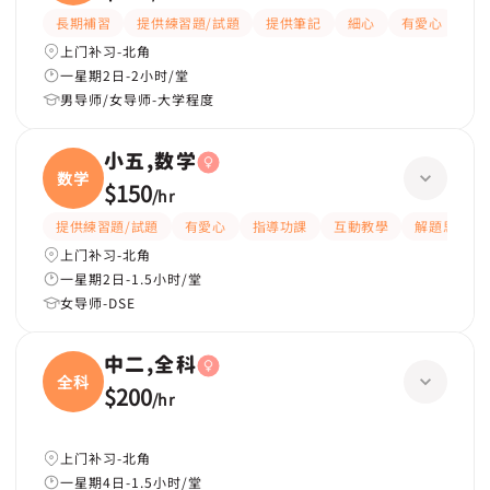
長期補習
提供練習題/試題
提供筆記
細心
有愛心
有
上门补习-北角
一星期2日-2小时/堂
男导师/女导师-大学程度
小五,数学
数学
$150
/
hr
提供練習題/試題
有愛心
指導功課
互動教學
解題思路
上门补习-北角
一星期2日-1.5小时/堂
女导师-DSE
中二,全科
全科
$200
/
hr
上门补习-北角
一星期4日-1.5小时/堂