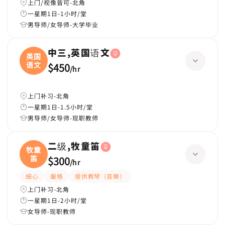
上门/视像皆可-北角
一星期1日-1小时/堂
男导师/女导师-大学毕业
中三,英国语文
英国
语文
$450
/
hr
上门补习-北角
一星期1日-1.5小时/堂
男导师/女导师-现职教师
二级,牧童笛
牧童
笛
$300
/
hr
細心
嚴格
提供教琴（音樂）
上门补习-北角
一星期1日-2小时/堂
女导师-现职教师