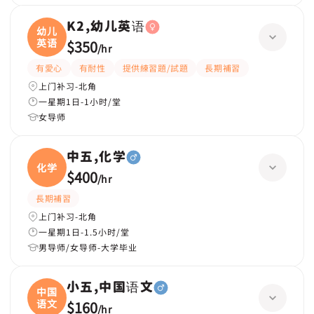
K2,幼儿英语
幼儿
英语
$350
/
hr
有愛心
有耐性
提供練習題/試題
長期補習
上门补习-北角
一星期1日-1小时/堂
女导师
中五,化学
化学
$400
/
hr
長期補習
上门补习-北角
一星期1日-1.5小时/堂
男导师/女导师-大学毕业
小五,中国语文
中国
语文
$160
/
hr