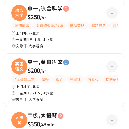
中一,综合科学
综合
科学
$250
/
hr
長期補習
提供練習題/試題
應試策略
解題思路
題目講解
上门补习-北角
一星期1日-1.5小时/堂
女导师-大学程度
中一,英国语文
英国
语文
$200
/
hr
*全英語上堂
嚴格
細心
有耐性
有愛心
提供練習題/
上门补习-北角
一星期2日-1.5小时/堂
男导师-大学程度
二级,大提琴
大提
琴
$350
/
45min