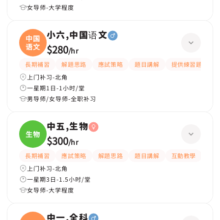
女导师-大学程度
小六,中国语文
中国
语文
$280
/
hr
長期補習
解題思路
應試策略
題目講解
提供練習題/試題
上门补习-北角
一星期1日-1小时/堂
男导师/女导师-全职补习
中五,生物
生物
$300
/
hr
長期補習
應試策略
解題思路
題目講解
互動教學
提
上门补习-北角
一星期3日-1.5小时/堂
女导师-大学程度
中一,全科