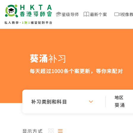
星级导师
最新个案
视像
葵涌补习
每天超过1000条个案更新，
等你来配对
地区
补习类别和科目
葵涌
显示方式