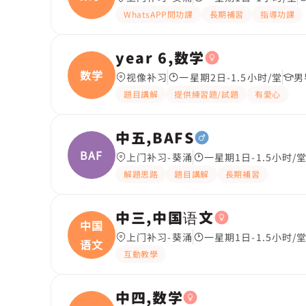
WhatsAPP問功課
長期補習
指導功課
year 6,数学
数学
视像补习
一星期2日-1.5小时/堂
男
題目講解
提供練習題/試題
有愛心
中五,BAFS
BAFS
上门补习-葵涌
一星期1日-1.5小时/
解題思路
題目講解
長期補習
中三,中国语文
中国
上门补习-葵涌
一星期1日-1.5小时/
语文
互動教學
中四,数学