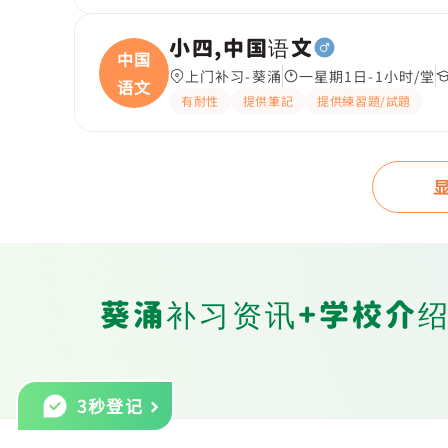
小四,中国语文
中国
上门补习-葵涌
一星期1日-1小时/堂
语文
有耐性
提供筆記
提供練習題/試題
葵涌补习资讯+学校介
3秒登记