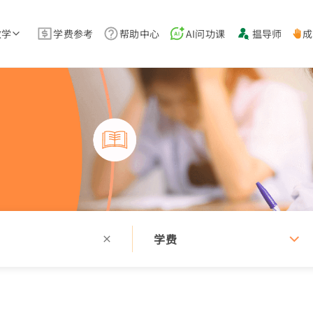
教学
学费参考
帮助中心
AI问功课
揾导师
成
学费