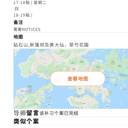
17-18點 | 星期二

 四

18-19點 |
备注
需要NOTICES
地图
鉆石山,新蒲岗及黄大仙，翠竹花園
查看地图
导师留言
该补习个案已完结
类似个案