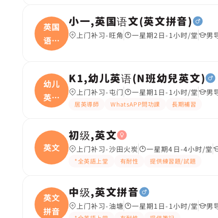
小一,英国语文(英文拼音)
英国
上门补习-旺角
一星期2日-1小时/堂
男
语文
(
K1,幼儿英语(N班幼兒英文)
幼儿
上门补习-屯门
一星期1日-1小时/堂
男
英语
居英導師
WhatsAPP問功課
長期補習
(
初级,英文
英文
上门补习-沙田火炭
一星期4日-4小时/堂
*全英語上堂
有耐性
提供練習題/試題
中级,英文拼音
英文
上门补习-油塘
一星期1日-1小时/堂
男
拼音
*全英語上堂
有耐性
提供筆記