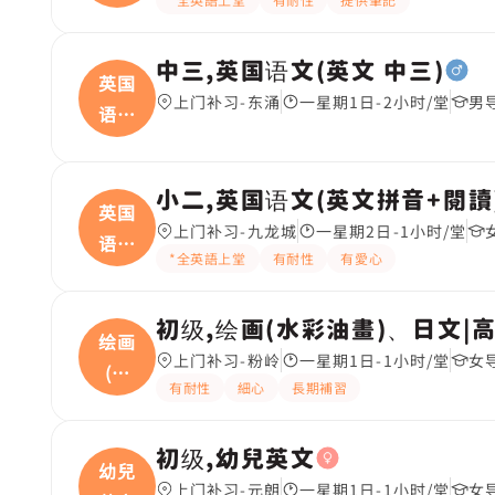
中三,英国语文(英文 中三)
英国
上门补习-东涌
一星期1日-2小时/堂
男
语文
(
小二,英国语文(英文拼音+閱讀
英国
上门补习-九龙城
一星期2日-1小时/堂
语文
*全英語上堂
有耐性
有愛心
(
初级,绘画(水彩油畫)、日文|
绘画
上门补习-粉岭
一星期1日-1小时/堂
女
(水
有耐性
細心
長期補習
彩
初级,幼兒英文
幼兒
上门补习-元朗
一星期1日-1小时/堂
女