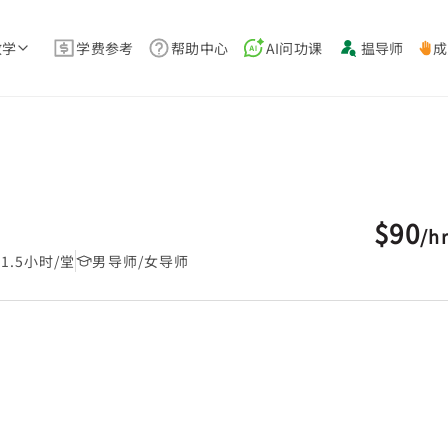
教学
学费参考
帮助中心
AI问功课
揾导师
成
$90
/
h
1.5小时/堂
男导师/女导师