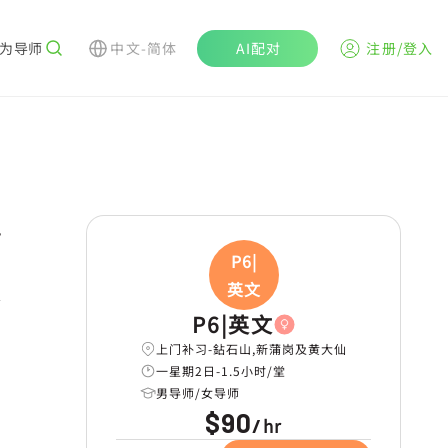
为导师
中文-简体
AI配对
注册/登入
r
P6|
英文
P6|英文
上门补习-鉆石山,新蒲岗及黄大仙
一星期2日-1.5小时/堂
男导师/女导师
$90
hr
/