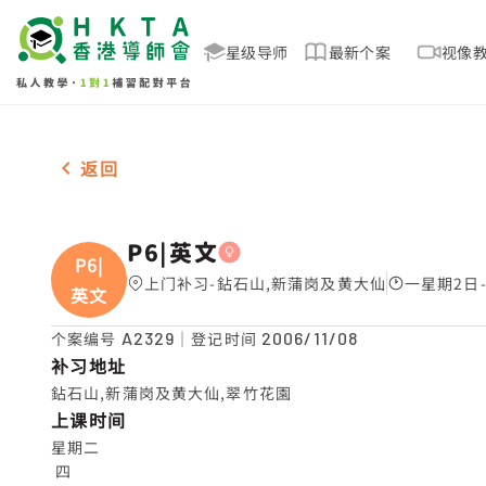
星级导师
最新个案
视像
女-1名 P6|英文，鉆石山,新蒲岗及黄大仙 补习推介
返回
P6|英文
P6|
上门补习-鉆石山,新蒲岗及黄大仙
一星期2日-
英文
个案编号
A2329
｜登记时间
2006/11/08
补习地址
鉆石山,新蒲岗及黄大仙,翠竹花園
上课时间
星期二

 四
