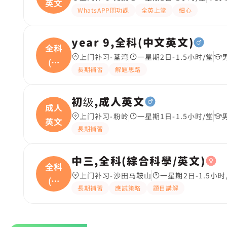
英文
WhatsAPP問功課
全英上堂
細心
year 9,全科(中文英文)
全科
上门补习-荃湾
一星期2日-1.5小时/堂
(中
長期補習
解題思路
文
初级,成人英文
成人
上门补习-粉岭
一星期1日-1.5小时/堂
英文
長期補習
中三,全科(綜合科學/英文)
全科
上门补习-沙田马鞍山
一星期2日-1.5小时
(綜
長期補習
應試策略
題目講解
合