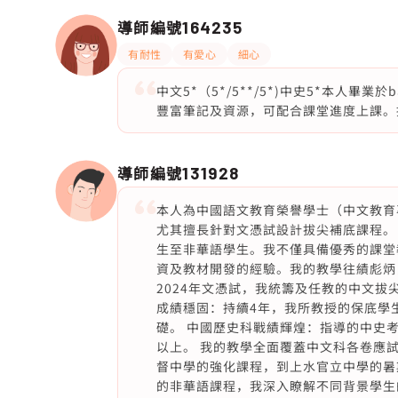
導師編號
164235
有耐性
有愛心
細心
中文5*（5*/5**/5*)中史5*本人畢
豐富筆記及資源，可配合課堂進度上課。提
導師編號
131928
本人為中國語文教育榮譽學士（中文教育
尤其擅長針對文憑試設計拔尖補底課程。
生至非華語學生。我不僅具備優秀的課堂
資及教材開發的經驗。我的教學往績彪炳，
2024年文憑試，我統籌及任教的中文拔
成績穩固：持續4年，我所教授的保底學
礎。 中國歷史科戰績輝煌：指導的中史考
以上。 我的教學全面覆蓋中文科各卷應
督中學的強化課程，到上水官立中學的暑
的非華語課程，我深入瞭解不同背景學生