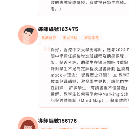
效的應試策略傳授，有效提升學生成績。
考。）
導師編號
163475
長期補習
應試策略
解題思路
你好，香港中文大學男導師，應考2024 DSE
間中學擔任課後增進班課程及摘星課程，以
架，貼近考評，助學生在短時間吸收重點 2
針對學生不足制定課程及溫書計劃 4️⃣設有
mock ✅理念： 覺得歷史好悶？ 👉
故事與邏輯鏈，激發學生興趣，讓他們主動想學
性訓練： 許多學生「有讀書但不懂答題」
拆解，教學生如何精準命中Marking Sch
記與思維導圖（Mind Map），將龐
導師編號
156178