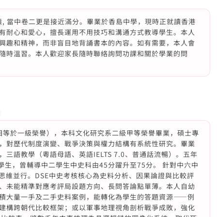
佳績, 當中卷二更是接近滿分。畢業於香島中學，現時正就讀香港
有耐心和愛心，擅長運用不用技巧和溝通方式教導學生。本人
興趣和精神，而非盲目地背誦書本的內容。如有需要，本人會
隨時溫習。本人歡迎家長隨時聯絡詢問功課和關於學業的問
on，相等於一級榮譽），本科文化研究系二級甲等榮譽畢業，碩士專
，對歷代制度演變、戰爭決策與權力結構有系統性研究。畢業
語教學（粵語母語、英語IELTS 7.0、普通話流暢）。五年
學生，曾輔導中二學生中史科由45分躍升至75分。 針對中六中
思維並行。DSE中史考核核心為史料分析、因果論證與比較評
、未能精準對應考評局設題方向、長問答論點單薄。本人自幼
積大量一手及二手史料案例，能轉化為學生的答題資源——例
建構跨朝代比較框架；或以軍事地理視角剖析戰爭成敗，強化