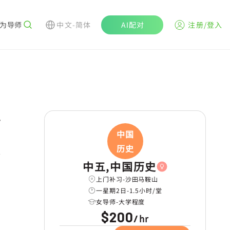
为导师
中文-简体
AI配对
注册/登入
r
中国
历史
中五,中国历史
上门补习-沙田马鞍山
一星期2日-1.5小时/堂
女导师-大学程度
$200
hr
/