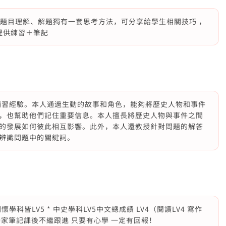
對題目理解、解題獨有一套思考方法，可分享給學生相關技巧 ，
以提供練習＋筆記
補習經驗。本人通過生動的故事和角色，能夠將歷史人物和事件
，也幫助他們記住重要信息。本人擅長將歷史人物與事件之間
的發展如何彼此相互影響。此外，本人還教授針對問題的解答
辨識問題中的關鍵詞。
學科皆LV5 * 中史學科LV5中文總成績 LV4（閱讀LV4 寫作
獨家筆記課後不繼跟進 只要有心學 一定有回報！