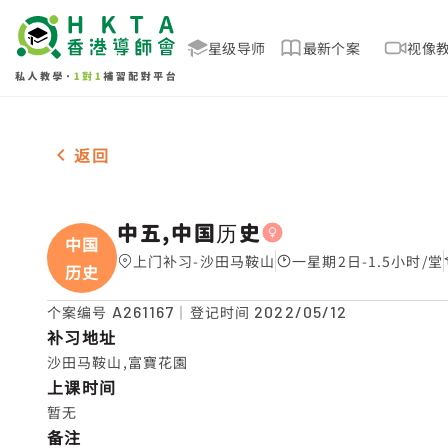
星级导师
最新个案
视像
女-1名 中五,中国历史，沙田马鞍山 补习推介
返回
中五,中国历史
中国
上门补习-沙田马鞍山
一星期2日-1.5小时/堂
历史
个案编号
A261167
｜登记时间
2022/05/12
补习地址
沙田马鞍山,富寶花園
上课时间
暂无
备注