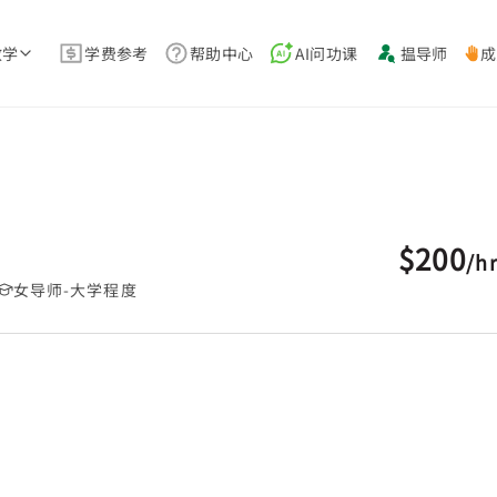
教学
学费参考
帮助中心
AI问功课
揾导师
成
$200
/
h
女导师-大学程度