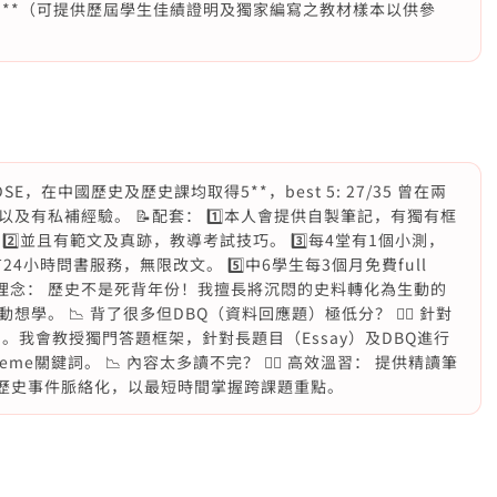
 **（可提供歷屆學生佳績證明及獨家編寫之教材樣本以供參
，在中國歷史及歷史課均取得5**，best 5: 27/35 曾在兩
及有私補經驗。 📝配套： 1️⃣本人會提供自製筆記，有獨有框
️⃣並且有範文及真跡，教導考試技巧。 3️⃣每4堂有1個小測，
24小時問書服務，無限改文。 5️⃣中6學生每3個月免費full
 教學理念： 歷史不是死背年份！我擅長將沉悶的史料轉化為生動的
。 📉 背了很多但DBQ（資料回應題）極低分？ 👉🏻 針對
。我會教授獨門答題框架，針對長題目（Essay）及DBQ進行
eme關鍵詞。 📉 內容太多讀不完？ 👉🏻 高效溫習： 提供精讀筆
雜的歷史事件脈絡化，以最短時間掌握跨課題重點。