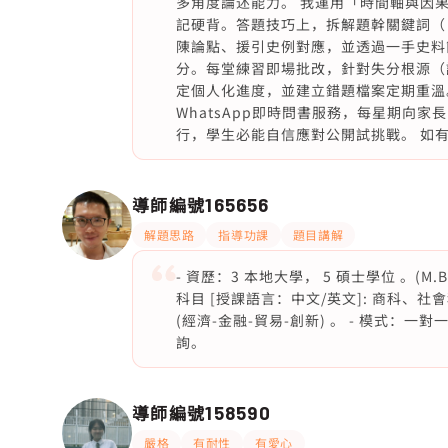
多角度論述能力。 我運用「時間軸與因
記硬背。答題技巧上，拆解題幹關鍵詞（
陳論點、援引史例對應，並透過一手史料
分。每堂練習即場批改，針對失分根源（
定個人化進度，並建立錯題檔案定期重溫
WhatsApp即時問書服務，每星期向
行，學生必能自信應對公開試挑戰。 如有
導師編號
165656
解題思路
指導功課
題目講解
- 資歷：3 本地大學， 5 碩士學位 。(M.B.
科目 [授課語言：中文/英文]: 商科
(經濟-金融-貿易-創新) 。 - 模式：一對
詢。
導師編號
158590
嚴格
有耐性
有愛心