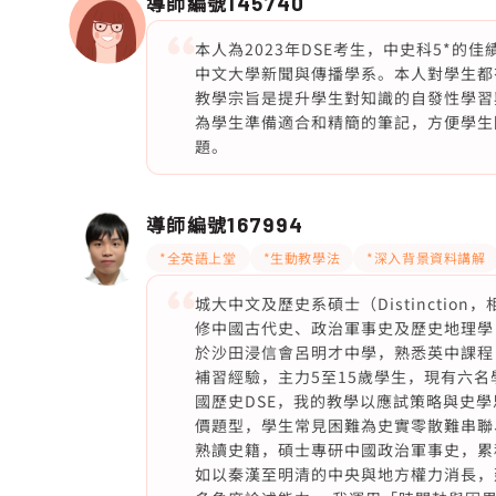
導師編號
145740
本人為2023年DSE考生，中史科5*的
中文大學新聞與傳播學系。本人對學生都
教學宗旨是提升學生對知識的自發性學習
為學生準備適合和精簡的筆記，方便學生
題。
導師編號
167994
*全英語上堂
*生動教學法
*深入背景資料講解
城大中文及歷史系碩士（Distincti
修中國古代史、政治軍事史及歷史地理學
於沙田浸信會呂明才中學，熟悉英中課程，三
補習經驗，主力5至15歲學生，現有六名
國歷史DSE，我的教學以應試策略與史學
價題型，學生常見困難為史實零散難串聯
熟讀史籍，碩士專研中國政治軍事史，累
如以秦漢至明清的中央與地方權力消長，