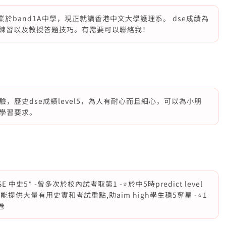
，畢業於band1A中學，現正就讀香港中文大學護理系。 dse成績為
提供筆記和練習以及教授答題技巧。有需要可以聯絡我！
，歷史dse成績level5，為人有耐心而且細心，可以為小朋
學習要求。
 中史5* -曾多次於校內試考取第1 -⭐️於中5時predict level
⭐️能提供大量有用史實和考試重點,助aim high學生穩5奪星 -⭐️1
卷