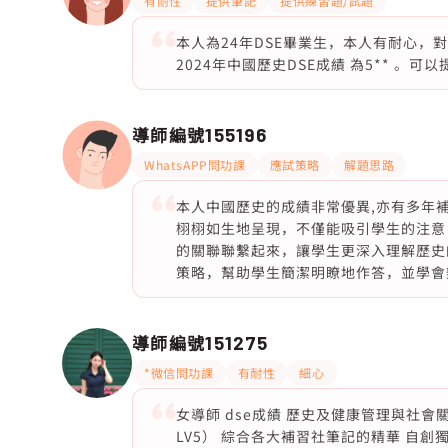
有耐性
提供筆記
提供練習題/試題
本人為24年DSE畢業生，本人有耐心，
2024年中國歷史DSE成績 為5** 。可
導師編號
155196
WhatsAPP問功課
應試策略
解題思路
本人中國歷史的成績非常優異,亦有多年
栩栩如生地呈現，不僅能吸引學生的注意
的關聯聯繫起來，讓學生更深入理解歷史
策略，幫助學生簡潔明瞭地作答，並學會
導師編號
151275
*微信問功課
有耐性
細心
女導師 dse成績 歷史及健康管理與社會關懷
LV5） 綜合各大補習社筆記的精華 自創