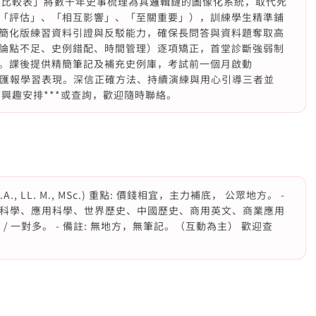
果比較表」將數千年史事梳理為具邏輯鏈的圖像化系統，取代死
「評估」、「相互影響」、「至關重要」），訓練學生精準鋪
簡化版練習資料引證與反駁能力，確保長問答與資料題奪取高
論點不足、史例錯配、時間管理）逐項矯正，首堂診斷強弱制
。課後提供精簡筆記及補充史例庫，考試前一個月啟動
家長匯報學習表現。深信正確方法、持續演練與用心引導三者並
興趣安排***或查詢，歡迎隨時聯絡。
A., LL. M., MSc.) 重點: 價錢相宜，主力補底， 公眾地方。 -
、社會科學、應用科學、世界歷史、中國歷史、商用英文、商業應用
一 / 一對多。 - 備註: 無地方，無筆記。（互動為主） 歡迎查