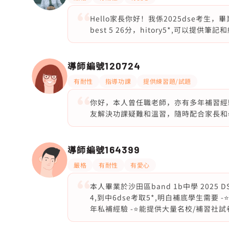
Hello家長你好！我係2025dse考生
best 5 26分，hitory5*,可以
導師編號
120724
有耐性
指導功課
提供練習題/試題
你好，本人曾任職老師，亦有多年補習經驗
友解決功課疑難和溫習，隨時配合家長和
導師編號
164399
嚴格
有耐性
有愛心
本人畢業於沙田區band 1b中學 2025 DSE
4,到中6dse考取5*,明白補底學生需要 -
年私補經驗 -⭐️能提供大量名校/補習社試