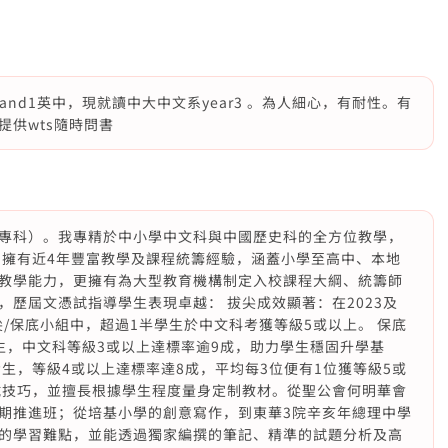
業於band1英中，現就讀中大中文系year3 。為人細心，有耐性。有
供wts隨時問書
專科）。我專精於中小學中文科與中國歷史科的全方位教學，
 擁有近4年豐富教學及課程統籌經驗，涵蓋小學至高中、本地
教學能力，更擁有為大型教育機構制定入校課程大綱、統籌師
歷屆文憑試指導學生表現卓越： 拔尖成效顯著：在2023及
尖/保底小組中，超過1半學生於中文科考獲等級5或以上。 保底
生，中文科等級3或以上達標率逾9成，助力學生穩固升學基
生，等級4或以上達標率達8成，平均每3位便有1位獲等級5或
試技巧，並擅長根據學生程度量身定制教材。從聖公會何明華會
期推進班；從培基小學的創意寫作，到東華3院辛亥年總理中學
的學習難點，並能透過獨家編撰的筆記、精準的試題分析及高