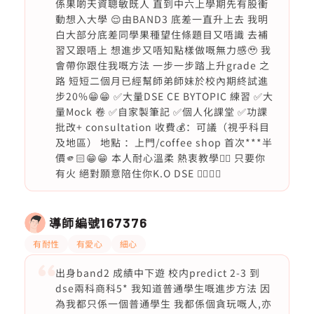
係果啲天資聰敏既人 直到中六上學期先有股衝
動想入大學 😌由BAND3 底差一直升上去 我明
白大部分底差同學果種望住條題目又唔識 去補
習又跟唔上 想進步又唔知點樣做嘅無力感🥹 我
會帶你跟住我嘅方法 一步一步踏上升grade 之
路 短短二個月已經幫師弟師妹於校內期終試進
步20%😁😁 ✅大量DSE CE BYTOPIC 練習 ✅大
量Mock 卷 ✅自家製筆記 ✅個人化課堂 ✅功課
批改+ consultation 收費💰：可議（視乎科目
及地區） 地點 ：上門/coffee shop 首次***半
價🫵🏻😁😁 本人耐心溫柔 熱衷教學❤️‍🔥 只要你
有火 絕對願意陪住你K.O DSE ❤️‍🔥🔥🔥
導師編號
167376
有耐性
有愛心
細心
出身band2 成績中下遊 校内predict 2-3 到
dse兩科商科5* 我知道普通學生嘅進步方法 因
為我都只係一個普通學生 我都係個貪玩嘅人,亦