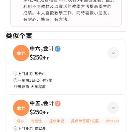
利用不同教材及以靈活的教學方法提高學生的
成績。本人喜歡教學工作，同時喜歡小朋友，
有耐心，準時，有方法。
类似个案
中六,会计
会计
$250
/
hr
上门补习-慈云山
一星期1日-2小时/堂
男导师-大学程度
中五,会计
会计
$250
/
hr
細心
有耐性
提供筆記
提供練習題/試題
WhatsAPP問
上门补习-将军澳