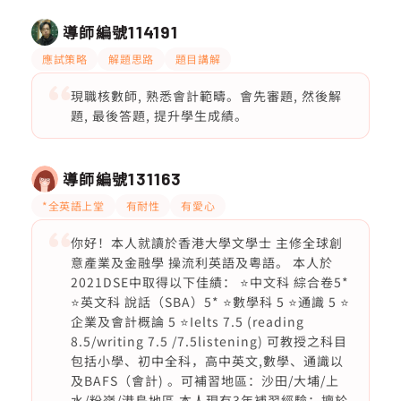
導師編號
114191
應試策略
解題思路
題目講解
現職核數師, 熟悉會計範疇。會先審題, 然後解
題, 最後答題, 提升學生成績。
導師編號
131163
*全英語上堂
有耐性
有愛心
你好！本人就讀於香港大學文學士 主修全球創
意產業及金融學 操流利英語及粵語。 本人於
2021DSE中取得以下佳績： ⭐️中文科 綜合卷5*
⭐️英文科 說話（SBA）5* ⭐️數學科 5 ⭐️通識 5 ⭐️
企業及會計概論 5 ⭐️Ielts 7.5 (reading
8.5/writing 7.5 /7.5listening) 可教授之科目
包括小學、初中全科，高中英文,數學、通識以
及BAFS（會計) 。可補習地區：沙田/大埔/上
水/粉嶺/港島地區 本人現有3年補習經驗；擅於