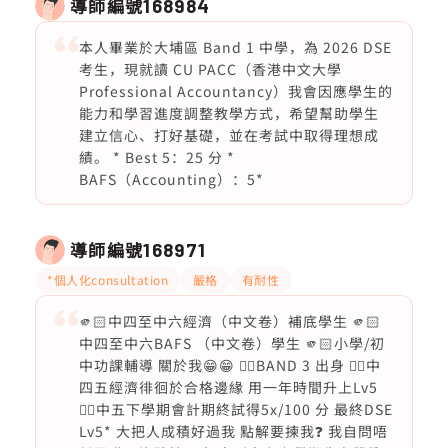
導師編號
168984
本人畢業於大埔區 Band 1 中學，為 2026 DSE
考生，現就讀 CU PACC（香港中文大學
Professional Accountancy）我會因應學生的
能力和學習進度調整教學方式，希望幫助學生
建立信心、打好基礎，並在考試中取得理想成
績。 * Best 5：25 分 *
BAFS（Accounting）：5*
導師編號
168971
*個人化consultation
嚴格
有耐性
🫵🏻中四至中六經濟（中文卷）補底學生 🫵🏻
中四至中六BAFS （中文卷）學生 🫵🏻小學/初
中功課輔導 關於我😁😁 ❤️‍🔥BAND 3 出身 ❤️‍🔥中
四五經濟徘徊於合格邊緣 用一年時間升上Lv5
❤️‍🔥中五下學期會計期終試得5x/100 分 最終DSE
Lv5* 大把人成積好過我 點解要揀我❓ 我自問唔