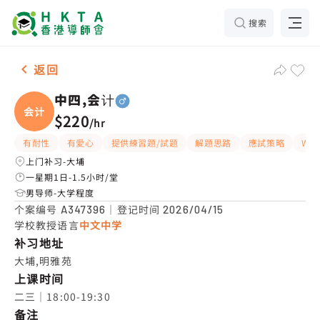
搜索
男-1名 中四,会计，大埔 补习推介
返回
中四,会计
会计
$220
/
hr
有耐性
有愛心
提供練習題/試題
解題思路
應試策略
Wh
上门补习-大埔
一星期1日-1.5小时/堂
男导师-大学程度
个案编号
｜登记时间
A347396
2026/04/15
学校教授语言
中文中学
补习地址
大埔,明雅苑
上课时间
二三｜18:00-19:30
备注