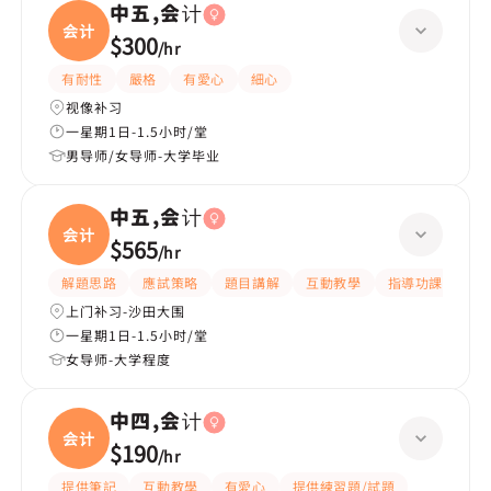
中五,会计
会计
$300
/
hr
有耐性
嚴格
有愛心
細心
视像补习
一星期1日-1.5小时/堂
男导师/女导师-大学毕业
中五,会计
会计
$565
/
hr
解題思路
應試策略
題目講解
互動教學
指導功課
提
上门补习-沙田大围
一星期1日-1.5小时/堂
女导师-大学程度
中四,会计
会计
$190
/
hr
提供筆記
互動教學
有愛心
提供練習題/試題