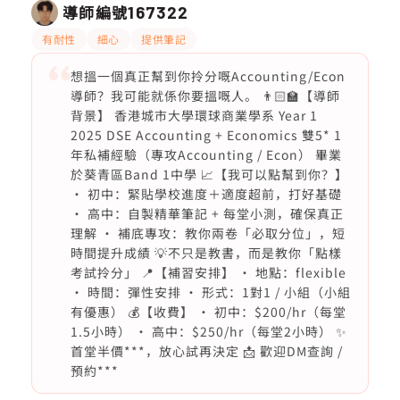
導師編號
167322
有耐性
細心
提供筆記
想搵一個真正幫到你拎分嘅Accounting/Econ
導師？我可能就係你要搵嘅人。 👨🏻‍🏫【導師
背景】 香港城市大學環球商業學系 Year 1
2025 DSE Accounting + Economics 雙5* 1
年私補經驗（專攻Accounting / Econ） 畢業
於葵青區Band 1中學 📈【我可以點幫到你？】
• 初中：緊貼學校進度＋適度超前，打好基礎
• 高中：自製精華筆記 + 每堂小測，確保真正
理解 • 補底專攻：教你兩卷「必取分位」，短
時間提升成績 💡不只是教書，而是教你「點樣
考試拎分」 📍【補習安排】 • 地點：flexible
• 時間：彈性安排 • 形式：1對1 / 小組（小組
有優惠） 💰【收費】 • 初中：$200/hr（每堂
1.5小時） • 高中：$250/hr（每堂2小時） ✨
首堂半價***，放心試再決定 📩 歡迎DM查詢 /
預約***