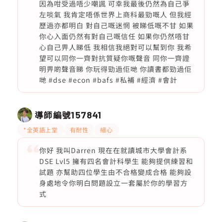
因為咁受過唔少嘲諷 可幸我最後仍然為自己爭
左啖氣 我肯定唔係世界上商科最勁嘅人 但我經
歷過亦都明白 對自己嘅迷惘 被睇低嘅不甘 如果
你心入面仍然有對自己嘅信任 如果你仍然唔甘
心自己畀人睇低 我相信我絕對可以幫到你 我希
望可以同你一齊對抗質疑你嘅聲音 同你一齊證
明畀啲聲音睇 你玩得勁過佢哋 你讀書都勁過佢
哋 #dse #econ #bafs #私補 #經濟 #會計
導師編號
157841
*全英語上堂
有耐性
細心
你好 我叫Darren 現在在就讀城市大學會計系
DSE Lvl5 擁有四名會計科學生 能夠提供練習和
試題 亦幫助四位學生由不合格變成合格 能夠設
身處地令你明白問題設立一套屬於你的學習方
式