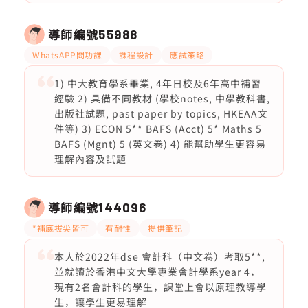
導師編號
55988
WhatsAPP問功課
課程設計
應試策略
1) 中大教育學系畢業, 4年日校及6年高中補習
經驗 2) 具備不同教材 (學校notes, 中學教科書,
出版社試題, past paper by topics, HKEAA文
件等) 3) ECON 5** BAFS (Acct) 5* Maths 5
BAFS (Mgnt) 5 (英文卷) 4) 能幫助學生更容易
理解內容及試題
導師編號
144096
*補底拔尖皆可
有耐性
提供筆記
本人於2022年dse 會計科（中文卷）考取5**,
並就讀於香港中文大學專業會計學系year 4，
現有2名會計科的學生，課堂上會以原理教導學
生，讓學生更易理解