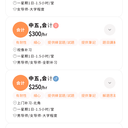
一星期1日-1.5小时/堂
女导师-大学程度
中五,会计
会计
$300
/
hr
有耐性
細心
提供練習題/試題
提供筆記
題目講解
解
视像补习
一星期1日-1.5小时/堂
男导师/女导师-全职补习
中五,会计
会计
$250
/
hr
有耐性
細心
提供練習題/試題
提供筆記
解題思路
應
上门补习-北角
一星期1日-1.5小时/堂
男导师/女导师-大学程度