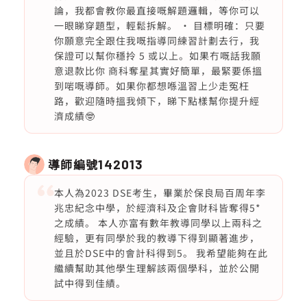
論，我都會教你最直接嘅解題邏輯，等你可以
一眼睇穿題型，輕鬆拆解。 • 目標明確：只要
你願意完全跟住我嘅指導同練習計劃去行，我
保證可以幫你穩拎 5 或以上。如果冇嘅話我願
意退款比你 商科奪星其實好簡單，最緊要係搵
到啱嘅導師。如果你都想喺溫習上少走冤枉
路，歡迎隨時搵我傾下，睇下點樣幫你提升經
濟成績🤓
導師編號
142013
本人為2023 DSE考生，畢業於保良局百周年李
兆忠紀念中學，於經濟科及企會財科皆奪得5*
之成績。 本人亦富有數年教導同學以上兩科之
經驗，更有同學於我的教導下得到顯著進步，
並且於DSE中的會計科得到5。 我希望能夠在此
繼續幫助其他學生理解該兩個學科，並於公開
試中得到佳績。