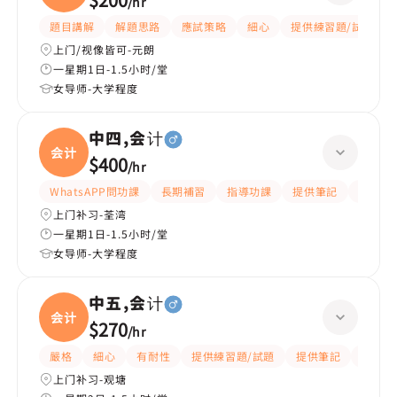
/
hr
題目講解
解題思路
應試策略
細心
提供練習題/試題
上门/视像皆可-元朗
一星期1日-1.5小时/堂
女导师-大学程度
中四,会计
会计
$400
/
hr
WhatsAPP問功課
長期補習
指導功課
提供筆記
有愛心
上门补习-荃湾
一星期1日-1.5小时/堂
女导师-大学程度
中五,会计
会计
$270
/
hr
嚴格
細心
有耐性
提供練習題/試題
提供筆記
題目講
上门补习-观塘