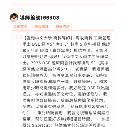
導師編號
166308
互動教學
課程設計
題目講解
【香港中文大學 商科導師】 專攻商科 工商管理
學士 DSE 經濟5* 會計5* 數學 5 商科補習 保證
奪5 計劃 經濟 / 會計奪星：搵啱方法，其實可
以讀得輕鬆啲 你好！我係中文大學工商管理學
士。2025 DSE 經濟同會計我都攞到 5*（其中
經濟係全港最高分嘅5*）。 老實講，我唔係嗰
種死讀書嘅人。為咗令溫習效率更高，我將嗰
堆龐大嘅課程濃縮成一套「雞精筆記」，務求
用最少時間捉到最多分。我好清楚 DSE 嘅出題
模式，亦知道邊啲係必考位、邊啲係陷阱。我
唔會叫你盲目操卷，反而想幫你簡化啲難題，
令你可以讀得有效率啲。 點解搵我補習會適合
你？ • 筆記精簡實用：我會將複雜理論濃縮成
精華，幫你慳返好多無謂嘅溫習時間。 • 掌握
得分 Shortcut：無論係會計分錄定係經濟推