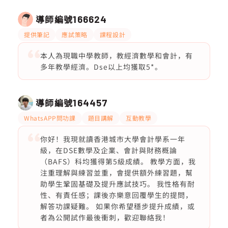
導師編號
166624
提供筆記
應試策略
課程設計
本人為現職中學教師，教經濟數學和會計，有
多年教學經濟。Dse以上均獲取5*。
導師編號
164457
WhatsAPP問功課
題目講解
互動教學
你好！我現就讀香港城市大學會計學系一年
級，在DSE數學及企業、會計與財務概論
（BAFS）科均獲得第5級成績。 教學方面，我
注重理解與練習並重，會提供額外練習題，幫
助學生鞏固基礎及提升應試技巧。 我性格有耐
性、有責任感；課後亦樂意回覆學生的提問，
解答功課疑難。 如果你希望穩步提升成績，或
者為公開試作最後衝刺，歡迎聯絡我！