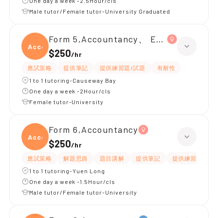
One day a week -2.5Hour/cls
Male tutor/Female tutor-University Graduated
Form 5,Accountancy、 Economics
Accou
$250
/
hr
應試策略
提供筆記
提供練習題/試題
有耐性
1 to 1 tutoring-Causeway Bay
One day a week -2Hour/cls
Female tutor-University
Form 6,Accountancy
Accou
$250
/
hr
應試策略
解題思路
題目講解
提供筆記
提供練習題/試題
1 to 1 tutoring-Yuen Long
One day a week -1.5Hour/cls
Male tutor/Female tutor-University