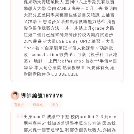
係果啲天資聰敏既人 直到中六上學期先有股衝
動想入大學 😌由BAND3 底差一直升上去 我明白
大部分底差同學果種望住條題目又唔識 去補習
又跟唔上 想進步又唔知點樣做嘅無力感🥹 我會
帶你跟住我嘅方法 一步一步踏上升grade 之路
短短二個月已經幫師弟師妹於校內期終試進步
20%😁😁 ✅大量DSE CE BYTOPIC 練習 ✅大量
Mock 卷 ✅自家製筆記 ✅個人化課堂 ✅功課批
改+ consultation 收費💰：可議（視乎科目及地
區） 地點 ：上門/coffee shop 首次***半價🫵🏻
😁😁 本人耐心溫柔 熱衷教學❤️‍🔥 只要你有火 絕
對願意陪住你K.O DSE ❤️‍🔥🔥🔥
167376
導師編號
有耐性
有愛心
細心
出身band2 成績中下遊 校内predict 2-3 到dse
兩科商科5* 我知道普通學生嘅進步方法 因為我
都只係一個普通學生 我都係個貪玩嘅人,亦因為