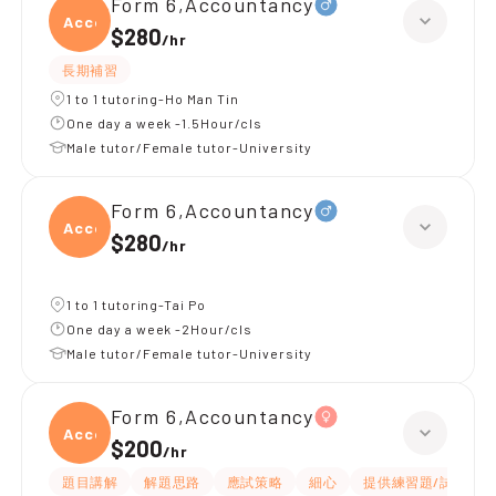
Form 6,Accountancy
Accou
$280
/
hr
長期補習
1 to 1 tutoring-Ho Man Tin
One day a week -1.5Hour/cls
Male tutor/Female tutor-University
Form 6,Accountancy
Accou
$280
/
hr
1 to 1 tutoring-Tai Po
One day a week -2Hour/cls
Male tutor/Female tutor-University
Form 6,Accountancy
Accou
$200
/
hr
題目講解
解題思路
應試策略
細心
提供練習題/試題