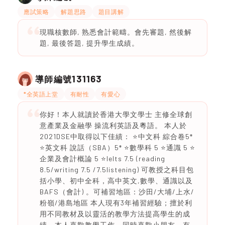
應試策略
解題思路
題目講解
現職核數師, 熟悉會計範疇。會先審題, 然後解
題, 最後答題, 提升學生成績。
131163
導師編號
*全英語上堂
有耐性
有愛心
你好！本人就讀於香港大學文學士 主修全球創
意產業及金融學 操流利英語及粵語。 本人於
2021DSE中取得以下佳績： ⭐️中文科 綜合卷5*
⭐️英文科 說話（SBA）5* ⭐️數學科 5 ⭐️通識 5 ⭐️
企業及會計概論 5 ⭐️Ielts 7.5 (reading
8.5/writing 7.5 /7.5listening) 可教授之科目包
括小學、初中全科，高中英文,數學、通識以及
BAFS（會計) 。可補習地區：沙田/大埔/上水/
粉嶺/港島地區 本人現有3年補習經驗；擅於利
用不同教材及以靈活的教學方法提高學生的成
績。本人喜歡教學工作，同時喜歡小朋友，有