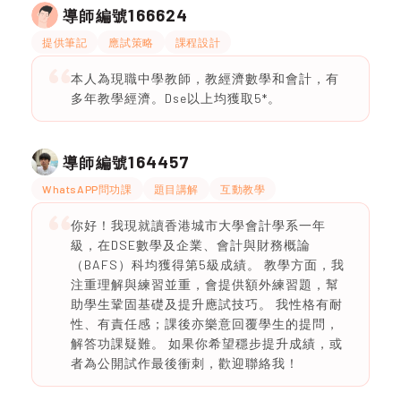
166624
導師編號
提供筆記
應試策略
課程設計
本人為現職中學教師，教經濟數學和會計，有
多年教學經濟。Dse以上均獲取5*。
164457
導師編號
WhatsAPP問功課
題目講解
互動教學
你好！我現就讀香港城市大學會計學系一年
級，在DSE數學及企業、會計與財務概論
（BAFS）科均獲得第5級成績。 教學方面，我
注重理解與練習並重，會提供額外練習題，幫
助學生鞏固基礎及提升應試技巧。 我性格有耐
性、有責任感；課後亦樂意回覆學生的提問，
解答功課疑難。 如果你希望穩步提升成績，或
者為公開試作最後衝刺，歡迎聯絡我！