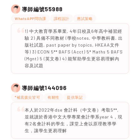
55988
導師編號
WhatsAPP問功課
課程設計
應試策略
1) 中大教育學系畢業, 4年日校及6年高中補習經
驗 2) 具備不同教材 (學校notes, 中學教科書, 出
版社試題, past paper by topics, HKEAA文件
等) 3) ECON 5** BAFS (Acct) 5* Maths 5 BAFS
(Mgnt) 5 (英文卷) 4) 能幫助學生更容易理解內
容及試題
144096
導師編號
*補底拔尖皆可
有耐性
提供筆記
本人於2022年dse 會計科（中文卷）考取5**,
並就讀於香港中文大學專業會計學系year 4，現
有2名會計科的學生，課堂上會以原理教導學
生，讓學生更易理解