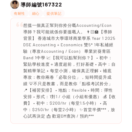
167322
導師編號
有耐性
細心
提供筆記
想搵一個真正幫到你拎分嘅Accounting/Econ
導師？我可能就係你要搵嘅人。 👨🏻‍🏫【導師
背景】 香港城市大學環球商業學系 Year 1 2025
DSE Accounting + Economics 雙5* 1年私補經
驗（專攻Accounting / Econ） 畢業於葵青區
Band 1中學 📈【我可以點幫到你？】 • 初中：
緊貼學校進度＋適度超前，打好基礎 • 高中：自
製精華筆記 + 每堂小測，確保真正理解 • 補底
專攻：教你兩卷「必取分位」，短時間提升成
績 💡不只是教書，而是教你「點樣考試拎分」
📍【補習安排】 • 地點：flexible • 時間：彈性
安排 • 形式：1對1 / 小組（小組有優惠） 💰【收
費】 • 初中：$200/hr（每堂1.5小時） • 高
中：$250/hr（每堂2小時） ✨首堂半價***，放
心試再決定 📩 歡迎DM查詢 / 預約***