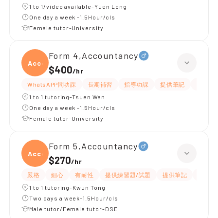
1 to 1/video available-Yuen Long
One day a week -1.5Hour/cls
Female tutor-University
Form 4,Accountancy
Accou
$400
/
hr
WhatsAPP問功課
長期補習
指導功課
提供筆記
有愛心
1 to 1 tutoring-Tsuen Wan
One day a week -1.5Hour/cls
Female tutor-University
Form 5,Accountancy
Accou
$270
/
hr
嚴格
細心
有耐性
提供練習題/試題
提供筆記
題目講
1 to 1 tutoring-Kwun Tong
Two days a week-1.5Hour/cls
Male tutor/Female tutor-DSE