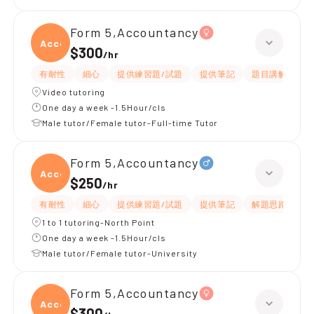
Form 5,Accountancy
Accou
$300
/
hr
有耐性
細心
提供練習題/試題
提供筆記
題目講解
解
Video tutoring
One day a week -1.5Hour/cls
Male tutor/Female tutor-Full-time Tutor
Form 5,Accountancy
Accou
$250
/
hr
有耐性
細心
提供練習題/試題
提供筆記
解題思路
應
1 to 1 tutoring-North Point
One day a week -1.5Hour/cls
Male tutor/Female tutor-University
Form 5,Accountancy
Accou
$300