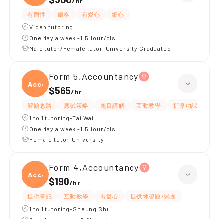
/
hr
有耐性
嚴格
有愛心
細心
Video tutoring
One day a week -1.5Hour/cls
Male tutor/Female tutor-University Graduated
Form 5,Accountancy
Accou
$565
/
hr
解題思路
應試策略
題目講解
互動教學
指導功課
提
1 to 1 tutoring-Tai Wai
One day a week -1.5Hour/cls
Female tutor-University
Form 4,Accountancy
Accou
$190
/
hr
提供筆記
互動教學
有愛心
提供練習題/試題
1 to 1 tutoring-Sheung Shui