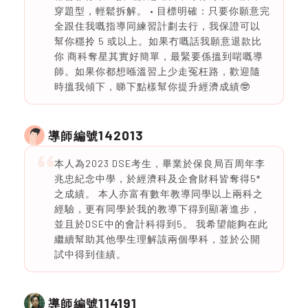
穿題型，輕鬆拆解。 • 目標明確：只要你願意完
全跟住我嘅指導同練習計劃去行，我保證可以
幫你穩拎 5 或以上。如果冇嘅話我願意退款比
你 商科奪星其實好簡單，最緊要係搵到啱嘅導
師。如果你都想喺溫習上少走冤枉路，歡迎隨
時搵我傾下，睇下點樣幫你提升經濟成績🤓
142013
導師編號
本人為2023 DSE考生，畢業於保良局百周年李
兆忠紀念中學，於經濟科及企會財科皆奪得5*
之成績。 本人亦富有數年教導同學以上兩科之
經驗，更有同學於我的教導下得到顯著進步，
並且於DSE中的會計科得到5。 我希望能夠在此
繼續幫助其他學生理解該兩個學科，並於公開
試中得到佳績。
114191
導師編號