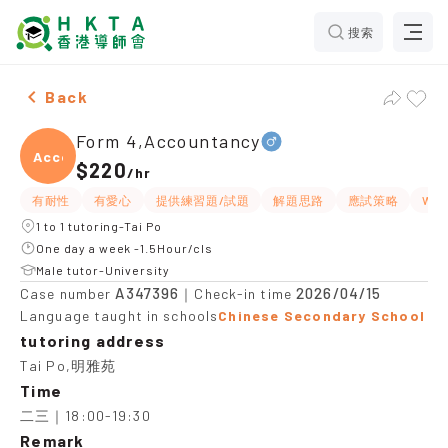
搜索
Male Form 4,Accountancy，Tai Po Tuition recommenda
Back
Form 4,Accountancy
Accou
$220
/
hr
有耐性
有愛心
提供練習題/試題
解題思路
應試策略
Wh
1 to 1 tutoring-Tai Po
One day a week -1.5Hour/cls
Male tutor-University
A347396
2026/04/15
Case number
｜Check-in time
Language taught in schools
Chinese Secondary School
tutoring address
Tai Po,明雅苑
Time
二三｜18:00-19:30
Remark