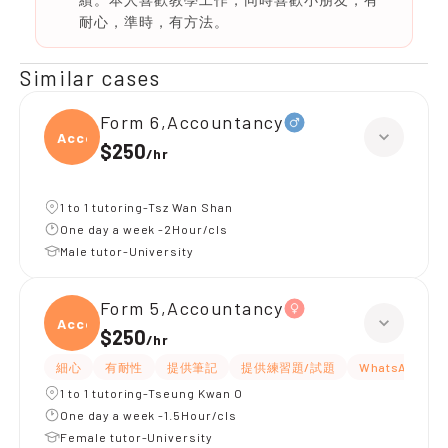
耐心，準時，有方法。
Similar cases
Form 6,Accountancy
Accou
$250
/
hr
1 to 1 tutoring-Tsz Wan Shan
One day a week -2Hour/cls
Male tutor-University
Form 5,Accountancy
Accou
$250
/
hr
細心
有耐性
提供筆記
提供練習題/試題
WhatsAPP問
1 to 1 tutoring-Tseung Kwan O
One day a week -1.5Hour/cls
Female tutor-University