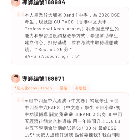
168984
導師編號
本人畢業於大埔區 Band 1 中學，為 2026 DSE
考生，現就讀 CU PACC（香港中文大學
Professional Accountancy）我會因應學生的
能力和學習進度調整教學方式，希望幫助學生
建立信心、打好基礎，並在考試中取得理想成
績。 * Best 5：25 分 *
BAFS（Accounting）：5*
168971
導師編號
*個人化consultation
嚴格
有耐性
🫵🏻中四至中六經濟（中文卷）補底學生 🫵🏻
中四至中六BAFS （中文卷）學生 🫵🏻小學/初
中功課輔導 關於我😁😁 ❤️‍🔥BAND 3 出身 ❤️‍🔥中四
五經濟徘徊於合格邊緣 用一年時間升上Lv5 ❤️‍🔥
中五下學期會計期終試得5x/100 分 最終DSE
Lv5* 大把人成積好過我 點解要揀我❓ 我自問唔