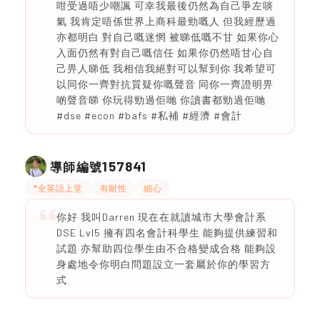
咁受過唔少嘲諷 可幸我最後仍然為自己爭左啖
氣 我肯定唔係世界上商科最勁嘅人 但我經歷過
亦都明白 對自己嘅迷惘 被睇低嘅不甘 如果你心
入面仍然有對自己嘅信任 如果你仍然唔甘心自
己畀人睇低 我相信我絕對可以幫到你 我希望可
以同你一齊對抗質疑你嘅聲音 同你一齊證明畀
啲聲音睇 你玩得勁過佢哋 你讀書都勁過佢哋
#dse #econ #bafs #私補 #經濟 #會計
157841
導師編號
*全英語上堂
有耐性
細心
你好 我叫Darren 現在在就讀城市大學會計系
DSE Lvl5 擁有四名會計科學生 能夠提供練習和
試題 亦幫助四位學生由不合格變成合格 能夠設
身處地令你明白問題設立一套屬於你的學習方
式