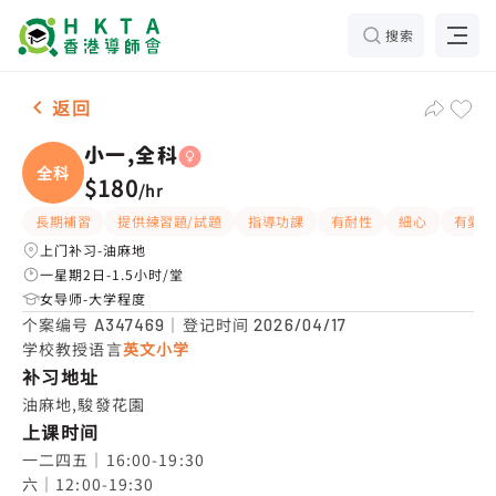
搜索
女-1名 小一,全科，油麻地 补习推介
返回
小一,全科
全科
$180
/
hr
長期補習
提供練習題/試題
指導功課
有耐性
細心
有愛心
上门补习-油麻地
一星期2日-1.5小时/堂
女导师-大学程度
个案编号
｜登记时间
A347469
2026/04/17
学校教授语言
英文小学
补习地址
油麻地,駿發花園
上课时间
一二四五｜16:00-19:30

六｜12:00-19:30