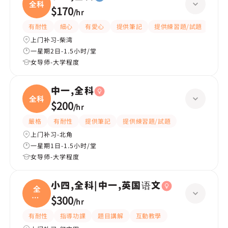
全科
$170
/
hr
有耐性
細心
有愛心
提供筆記
提供練習題/試題
指導
上门补习-柴湾
一星期2日-1.5小时/堂
女导师-大学程度
中一,全科
全科
$200
/
hr
嚴格
有耐性
提供筆記
提供練習題/試題
上门补习-北角
一星期1日-1.5小时/堂
女导师-大学程度
小四,全科|中一,英国语文
全
科|
$300
/
hr
中一
有耐性
指導功課
題目講解
互動教學