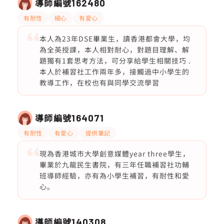
導師編號
162480
有耐性
細心
有愛心
本人為23年DSE畢業生，讀香港都會大學，均
為全英授課，本人相對耐心，對題目理解、解
題獨有1套思考方法，可分享給學生相關技巧 .
本人於補習社工作兩年多，接觸過中小學生的
教導工作，在校也有與同學交流學習
導師編號
164071
有耐性
有愛心
提供筆記
現為香港城市大學創意媒體year three學生，
畢業於九龍民生書院，有三年任職補習社功輔
班導師經驗，亦有為小學生補習，有耐性和愛
心。
導師編號
140308