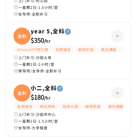
上门补习-何文田
一星期2日-1.5小时/堂
女导师-全职补习
year 5,全科
全科
$350
/
hr
WhatsAPP問功課
長期補習
解題思路
題目講解
課程設
上门补习-沙田火炭
一星期2日-2小时/堂
男导师/女导师-全职补习
小二,全科
全科
$180
/
hr
長期補習
應試策略
指導功課
解題思路
題目講解
課
上门补习-沙田市中心
一星期2日-1.5小时/堂
女导师-大学程度