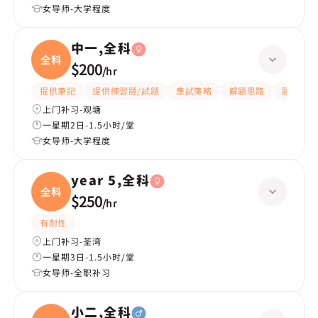
女导师-大学程度
中一,全科
全科
$200
/
hr
提供筆記
提供練習題/試題
應試策略
解題思路
題目講解
上门补习-观塘
一星期2日-1.5小时/堂
女导师-大学程度
year 5,全科
全科
$250
/
hr
有耐性
上门补习-荃湾
一星期3日-1.5小时/堂
女导师-全职补习
小二,全科