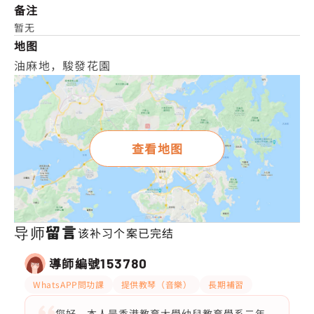
备注
暂无
地图
油麻地，駿發花園
查看地图
导师留言
该补习个案已完结
導師編號
153780
WhatsAPP問功課
提供教琴（音樂）
長期補習
您好，本人是香港教育大學幼兒教育學系二年