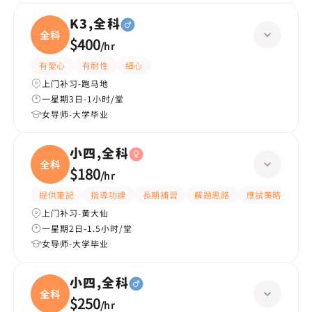
K3,全科
全科
$400
/
hr
有愛心
有耐性
細心
上门补习-跑马地
一星期3日-1小时/堂
女导师-大学毕业
小四,全科
全科
$180
/
hr
提供筆記
指導功課
長期補習
解題思路
應試策略
提
上门补习-黄大仙
一星期2日-1.5小时/堂
女导师-大学毕业
小四,全科
全科
$250
/
hr