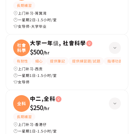
長期補習
上门补习-筲箕湾
一星期2日-1.5小时/堂
女导师-大学毕业
大学一年级, 社會科學
社會
科學
$500
/
hr
有耐性
細心
提供筆記
提供練習題/試題
指導功課
互
上门补习-西贡
一星期1日-1.5小时/堂
女导师
中二,全科
全科
$250
/
hr
長期補習
上门补习-香港仔
一星期1日-1.5小时/堂