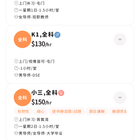
上门补习-屯门
一星期1日-1.5小时/堂
女导师-现职教师
K1,全科
全科
$130
/
hr
上门/视像皆可-屯门
-1小时/堂
男导师-DSE
小三,全科
全科
$150
/
hr
有耐性
細心
提供練習題/試題
題目講解
解題思路
上门补习-筲箕湾
一星期2日-1.5小时/堂
男导师/女导师-大学毕业