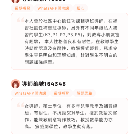
長期補習
WhatsAPP問功課
細心
本人曾於社區中心擔任功課輔導班導師，在補
習社擔任補習班導師，另外有不同年級私人補
習的學生(K3,P1,P2,P3,P5)，對教導小朋友富
有經驗， 本人性格善良和有耐性，在教導學生
時態度認真及有耐性，教學模式輕鬆，務求令
學生容易明白和理解知識，針對學生不明白的
問題加強練習。
導師編號
164346
WhatsAPP問功課
長期補習
解題思路
女導師，碩士學位，有多年兒童教學及補習經
驗，有耐性，不抗拒SEN學生。擅於教語文寫
作，能兼教創意寫作技巧，教授數學能力亦
高。 擁戲劇學位，教學生動有趣。