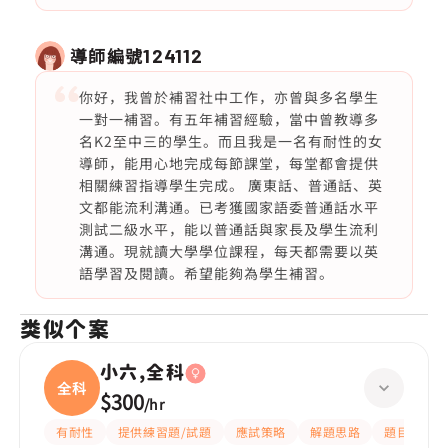
導師編號
124112
你好，我曾於補習社中工作，亦曾與多名學生
一對一補習。有五年補習經驗，當中曾教導多
名K2至中三的學生。而且我是一名有耐性的女
導師，能用心地完成每節課堂，每堂都會提供
相關練習指導學生完成。 廣東話、普通話、英
文都能流利溝通。已考獲國家語委普通話水平
測試二級水平，能以普通話與家長及學生流利
溝通。現就讀大學學位課程，每天都需要以英
語學習及閱讀。希望能夠為學生補習。
类似个案
小六,全科
全科
$300
/
hr
有耐性
提供練習題/試題
應試策略
解題思路
題目講解