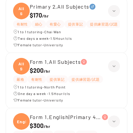
Primary 2,All Subjects
All
S
$170
/
hr
有耐性
細心
有愛心
提供筆記
提供練習題/試題
指導
1 to 1 tutoring-Chai Wan
Two days a week-1.5Hour/cls
Female tutor-University
Form 1,All Subjects
All
S
$200
/
hr
嚴格
有耐性
提供筆記
提供練習題/試題
1 to 1 tutoring-North Point
One day a week -1.5Hour/cls
Female tutor-University
Form 1,English|Primary 4,All Subjects
Engli
$300
/
hr