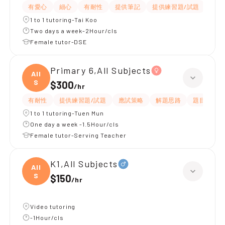
有愛心
細心
有耐性
提供筆記
提供練習題/試題
指導
1 to 1 tutoring-Tai Koo
Two days a week-2Hour/cls
Female tutor-DSE
Primary 6,All Subjects
All
S
$300
/
hr
有耐性
提供練習題/試題
應試策略
解題思路
題目講解
1 to 1 tutoring-Tuen Mun
One day a week -1.5Hour/cls
Female tutor-Serving Teacher
K1,All Subjects
All
S
$150
/
hr
Video tutoring
-1Hour/cls