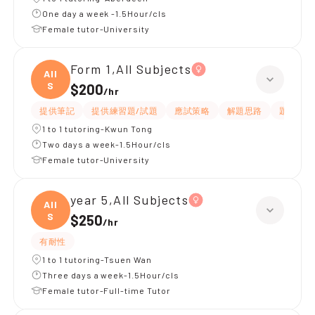
One day a week -1.5Hour/cls
Female tutor-University
Form 1,All Subjects
All
S
$200
/
hr
提供筆記
提供練習題/試題
應試策略
解題思路
題目講解
1 to 1 tutoring-Kwun Tong
Two days a week-1.5Hour/cls
Female tutor-University
year 5,All Subjects
All
S
$250
/
hr
有耐性
1 to 1 tutoring-Tsuen Wan
Three days a week-1.5Hour/cls
Female tutor-Full-time Tutor