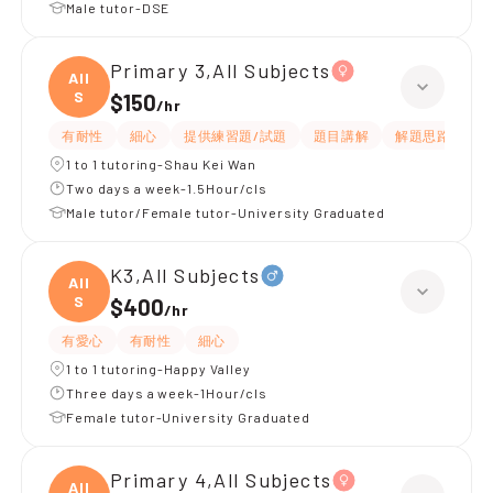
Male tutor-DSE
Primary 3,All Subjects
All
S
$150
/
hr
有耐性
細心
提供練習題/試題
題目講解
解題思路
1 to 1 tutoring-Shau Kei Wan
Two days a week-1.5Hour/cls
Male tutor/Female tutor-University Graduated
K3,All Subjects
All
S
$400
/
hr
有愛心
有耐性
細心
1 to 1 tutoring-Happy Valley
Three days a week-1Hour/cls
Female tutor-University Graduated
Primary 4,All Subjects
All