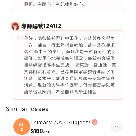
興趣。有耐心、有紀律和細心。
124112
導師編號
你好，我曾於補習社中工作，亦曾與多名學生
一對一補習。有五年補習經驗，當中曾教導多
名K2至中三的學生。而且我是一名有耐性的女
導師，能用心地完成每節課堂，每堂都會提供
相關練習指導學生完成。 廣東話、普通話、英
文都能流利溝通。已考獲國家語委普通話水平
測試二級水平，能以普通話與家長及學生流利
溝通。現就讀大學學位課程，每天都需要以英
語學習及閱讀。希望能夠為學生補習。
Similar cases
Primary 3,All Subjects
All
S
$180
/
hr