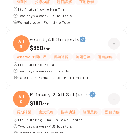
有耐性
指導功課
題目講解
互動教學
1 to 1 tutoring-Ho Man Tin
Two days a week-1.5Hour/cls
Female tutor-Full-time Tutor
year 5,All Subjects
All
S
$350
/
hr
WhatsAPP問功課
長期補習
解題思路
題目講解
課程設
1 to 1 tutoring-Fo Tan
Two days a week-2Hour/cls
Male tutor/Female tutor-Full-time Tutor
Primary 2,All Subjects
All
S
$180
/
hr
長期補習
應試策略
指導功課
解題思路
題目講解
課
1 to 1 tutoring-Sha Tin Town Centre
Two days a week-1.5Hour/cls
Female tutor-University