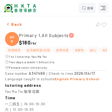
搜索
Female Primary 1,All Subjects，Yau Ma Tei Tuition re
Back
Primary 1,All Subjects
All
S
$180
/
hr
長期補習
提供練習題/試題
指導功課
有耐性
細心
有愛心
1 to 1 tutoring-Yau Ma Tei
Two days a week-1.5Hour/cls
Female tutor-University
A347469
2026/04/17
Case number
｜Check-in time
Language taught in schools
English Primary School
tutoring address
Yau Ma Tei,駿發花園
Time
一二四五｜16:00-19:30

六｜12:00-19:30