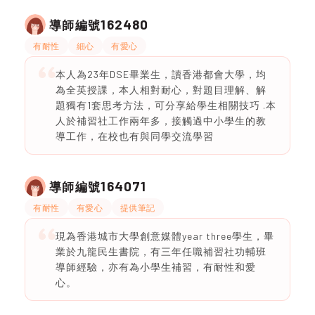
162480
導師編號
有耐性
細心
有愛心
本人為23年DSE畢業生，讀香港都會大學，均
為全英授課，本人相對耐心，對題目理解、解
題獨有1套思考方法，可分享給學生相關技巧 .本
人於補習社工作兩年多，接觸過中小學生的教
導工作，在校也有與同學交流學習
164071
導師編號
有耐性
有愛心
提供筆記
現為香港城市大學創意媒體year three學生，畢
業於九龍民生書院，有三年任職補習社功輔班
導師經驗，亦有為小學生補習，有耐性和愛
心。