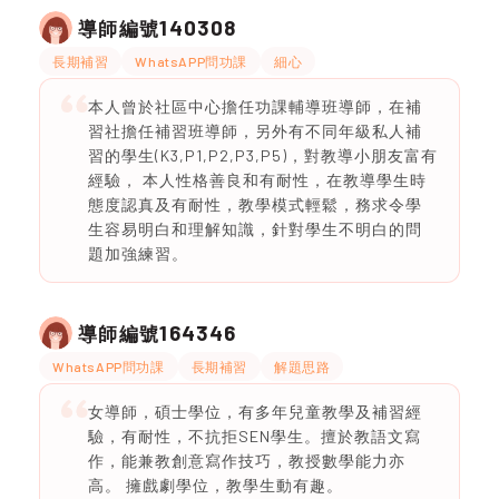
140308
導師編號
長期補習
WhatsAPP問功課
細心
本人曾於社區中心擔任功課輔導班導師，在補
習社擔任補習班導師，另外有不同年級私人補
習的學生(K3,P1,P2,P3,P5)，對教導小朋友富有
經驗， 本人性格善良和有耐性，在教導學生時
態度認真及有耐性，教學模式輕鬆，務求令學
生容易明白和理解知識，針對學生不明白的問
題加強練習。
164346
導師編號
WhatsAPP問功課
長期補習
解題思路
女導師，碩士學位，有多年兒童教學及補習經
驗，有耐性，不抗拒SEN學生。擅於教語文寫
作，能兼教創意寫作技巧，教授數學能力亦
高。 擁戲劇學位，教學生動有趣。