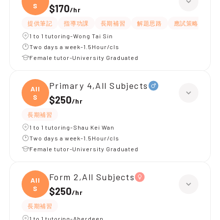
S
$170
/
hr
提供筆記
指導功課
長期補習
解題思路
應試策略
提
1 to 1 tutoring-Wong Tai Sin
Two days a week-1.5Hour/cls
Female tutor-University Graduated
Primary 4,All Subjects
All
S
$250
/
hr
長期補習
1 to 1 tutoring-Shau Kei Wan
Two days a week-1.5Hour/cls
Female tutor-University Graduated
Form 2,All Subjects
All
S
$250
/
hr
長期補習
1 to 1 tutoring-Aberdeen