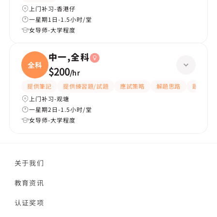
上门补习-香港仔
一星期1日-1.5小时/堂
女导师-大学程度
中一,全科
全科
$200
/
hr
提供筆記
提供練習題/試題
應試策略
解題思路
題目講解
上门补习-观塘
一星期2日-1.5小时/堂
女导师-大学程度
关于我们
教育资讯
认证奖项