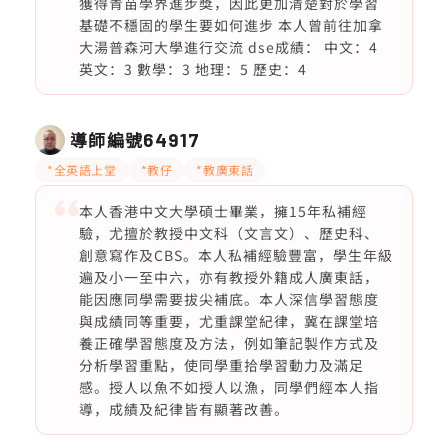
獲得青苗學界進步獎，因此更加清楚對於學習
基礎不穩固的學生要如何進步 本人曾前往加拿
大湯普森河大學進行交流 dse成績： 中文：4
英文：3 數學：3 地理：5 歷史：4
導師編號
64917
*全英語上堂
*教仔
*教廣東話
本人香港中文大學碩士畢業，擁15年私補經
驗，尤擅於教授中文科（文言文）、歷史科、
創意寫作及CBS。本人私補經驗豐富，學生年級
遍及小一至中六，亦有教授外籍成人廣東話，
能因應同學需要拔尖補底。本人深信學習態度
與成績同等重要，尤重課堂紀律，冀在課堂培
養正確學習態度及方法，例如筆記製作方式及
分析學習重點，使同學重拾學習動力及滿足
感。授人以魚不如授人以漁，同學們經本人指
導，成績及紀律皆有顯著改善。