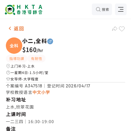
搜索
男-1名 小二,全科，上水 补习推介
返回
小二,全科
全科
$160
/
hr
指導功課
有耐性
上门补习-上水
一星期4日-1.5小时/堂
女导师-大学程度
个案编号
｜登记时间
A347518
2026/04/17
学校教授语言
中文小学
补习地址
上水,欣翠花園
上课时间
一二三四｜16:30-19:00
备注