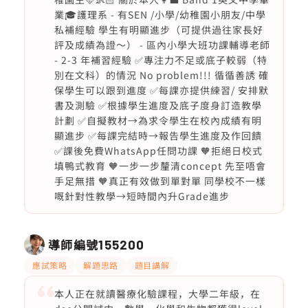
業🎓護理系 - 有SEN /小學/幼稚園小朋友/中學
私補經驗 學生有明顯進步（可提供過往家長好
評及成績為證～） - 區內小學大班功課輔導老師
- 2-3 年補習經驗 ✅專注力不足或底子較弱（特
別在文科）的情況 No problem!!! 循循善誘 確
保學生可以跟到進度 ✅每課亦提供練習/ 安排默
書及測驗 ✅根據學生進度及底子度身訂造教學
計劃 ✅自擬教材→為求令學生在校內成績有明
顯進步 ✅每課完結時→報告學生進度及作回饋
✅課後免費WhatsApp任問功課 🧡拒絕日校式
填鴨式教育 🧡一步一步釐清concept 先至唔會
手足無措 🧡真正有效做到單對單 同學校不一樣
嘅針對性教學→短時間內升Grade進步
導師編號
155200
應試策略
解題思路
題目講解
本人正在就讀醫療化驗課程，大學二年級，在