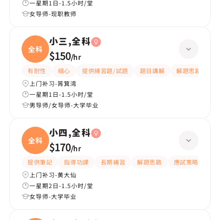
一星期1日-1.5小时/堂
女导师-现职教师
小三,全科
全科
$150
/
hr
有耐性
細心
提供練習題/試題
題目講解
解題思路
上门补习-筲箕湾
一星期1日-1.5小时/堂
男导师/女导师-大学毕业
小四,全科
全科
$170
/
hr
提供筆記
指導功課
長期補習
解題思路
應試策略
提
上门补习-黄大仙
一星期2日-1.5小时/堂
女导师-大学毕业