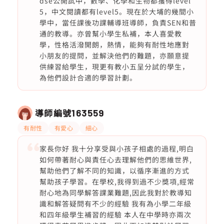
dse公開試中，數學、化學和生物都獲得level
5，中文閱讀都有level5。現在於大埔的幾間小
學中，當任課後功課輔導班導師，負責SEN和普
通的教導。亦曾幫小學生私補，本人喜愛教
學，性格活潑開朗，熱情，能夠有耐性地應對
小朋友的提問，並解決他們的難題，亦願意提
供練習給學生，現更有教小五呈分試的學生，
為他們設計合適的學習計劃。
導師編號
163559
有耐性
有愛心
細心
家長你好 我十分享受與小孩子相處的過程,明白
如何帶著耐心與責任心去理解他們的思維世界,
幫助他們了解不同的知識，以循序漸進的方式
幫助孩子學習。在學校,我得到過不少獎項,經常
耐心地為同學解答課業難題,因此我對於教導知
識和解答疑問有不少的經驗 我有為小學二年級
和四年級學生補習的經驗 本人在中學時亦兩次