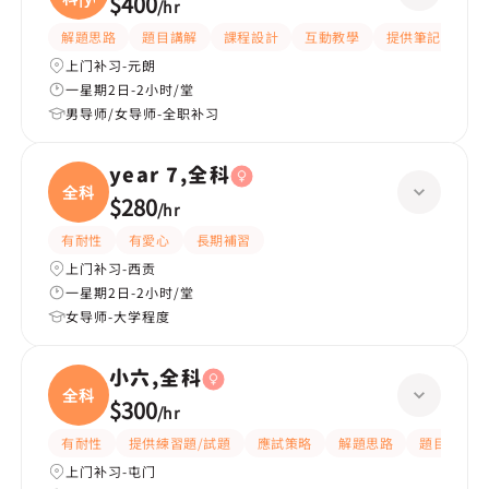
$400
/
hr
解題思路
題目講解
課程設計
互動教學
提供筆記
嚴
上门补习-元朗
一星期2日-2小时/堂
男导师/女导师-全职补习
year 7,全科
全科
$280
/
hr
有耐性
有愛心
長期補習
上门补习-西贡
一星期2日-2小时/堂
女导师-大学程度
小六,全科
全科
$300
/
hr
有耐性
提供練習題/試題
應試策略
解題思路
題目講解
上门补习-屯门