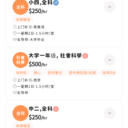
小四,全科
全科
$250
/
hr
長期補習
上门补习-筲箕湾
一星期2日-1.5小时/堂
女导师-大学毕业
大学一年级, 社會科學
社會
科學
$500
/
hr
有耐性
細心
提供筆記
提供練習題/試題
指導功課
互
上门补习-西贡
一星期1日-1.5小时/堂
女导师
中二,全科
全科
$250
/
hr
長期補習