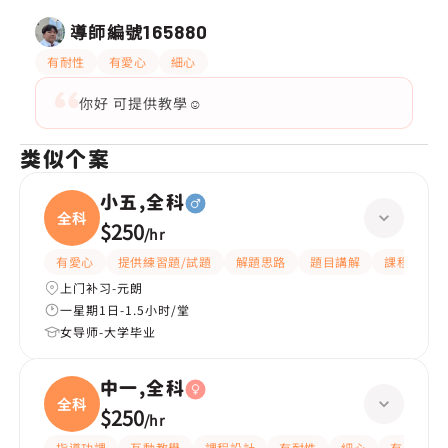
導師編號
165880
有耐性
有愛心
細心
你好 可提供教學☺️
类似个案
小五,全科
全科
$250
/
hr
有愛心
提供練習題/試題
解題思路
題目講解
課程設計
上门补习-元朗
一星期1日-1.5小时/堂
女导师-大学毕业
中一,全科
全科
$250
/
hr
指導功課
互動教學
課程設計
有耐性
細心
有愛心