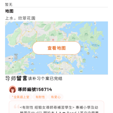
暂无
地图
上水，欣翠花園
查看地图
导师留言
该补习个案已完结
導師編號
156714
*全英語上堂
有耐性
有愛心
<有耐性 經驗女導師尋補習學生> 專補小學及幼
稚園生🩵👶🏻 關於本人👩‍💼 Band 1英文中學畢