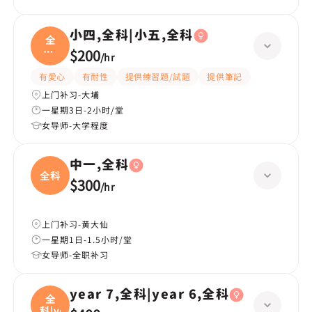
小四,全科|小五,全科
全
科|
$200
/
hr
小五
有愛心
有耐性
提供練習題/試題
提供筆記
上门补习-大埔
一星期3日-2小时/堂
女导师-大学程度
中一,全科
全科
$300
/
hr
上门补习-黄大仙
一星期1日-1.5小时/堂
女导师-全职补习
year 7,全科|year 6,全科
全
科|ye