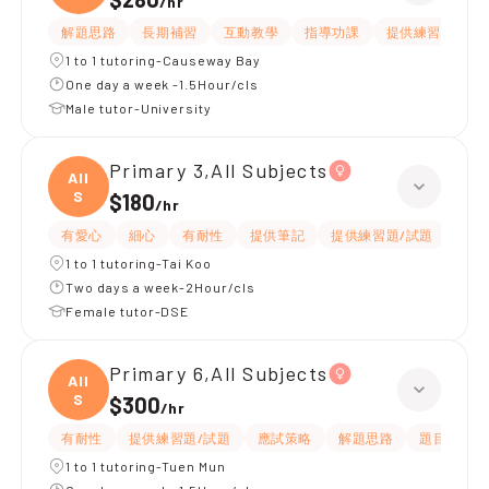
/
hr
解題思路
長期補習
互動教學
指導功課
提供練習題/試題
1 to 1 tutoring-Causeway Bay
One day a week -1.5Hour/cls
Male tutor-University
Primary 3,All Subjects
All
S
$180
/
hr
有愛心
細心
有耐性
提供筆記
提供練習題/試題
指導
1 to 1 tutoring-Tai Koo
Two days a week-2Hour/cls
Female tutor-DSE
Primary 6,All Subjects
All
S
$300
/
hr
有耐性
提供練習題/試題
應試策略
解題思路
題目講解
1 to 1 tutoring-Tuen Mun