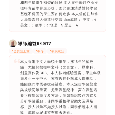
和四年級學生補習的經驗 本人在中學時亦兩次
獲得青苗學界進步獎，因此更加清楚對於學習
基礎不穩固的學生要如何進步 本人曾前往加拿
大湯普森河大學進行交流 dse成績： 中文：4
英文：3 數學：3 地理：5 歷史：4
64917
導師編號
*全英語上堂
*教仔
*教廣東話
本人香港中文大學碩士畢業，擁15年私補經
驗，尤擅於教授中文科（文言文）、歷史科、
創意寫作及CBS。本人私補經驗豐富，學生年級
遍及小一至中六，亦有教授外籍成人廣東話，
能因應同學需要拔尖補底。本人深信學習態度
與成績同等重要，尤重課堂紀律，冀在課堂培
養正確學習態度及方法，例如筆記製作方式及
分析學習重點，使同學重拾學習動力及滿足
感。授人以魚不如授人以漁，同學們經本人指
導，成績及紀律皆有顯著改善。