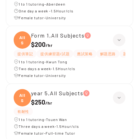
1 to 1 tutoring-Aberdeen
One day a week -1.5Hour/cls
Female tutor-University
Form 1,All Subjects
All
S
$200
/
hr
提供筆記
提供練習題/試題
應試策略
解題思路
題目講解
1 to 1 tutoring-Kwun Tong
Two days a week-1.5Hour/cls
Female tutor-University
year 5,All Subjects
All
S
$250
/
hr
有耐性
1 to 1 tutoring-Tsuen Wan
Three days a week-1.5Hour/cls
Female tutor-Full-time Tutor