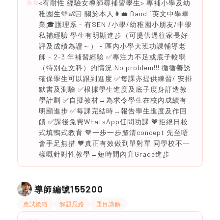
<有耐性 經驗女導師尋補習學生> 專補小學及幼
稚園生🩵👶🏻 關於本人👩‍💼 Band 1英文中學畢
業🎓護理系 - 有SEN /小學/幼稚園小朋友/中學
私補經驗 學生有明顯進步（可提供過往家長好
評及成績為證～） - 區內小學大班功課輔導老
師 - 2-3 年補習經驗 ✅專注力不足或底子較弱
（特別在文科）的情況 No problem!!! 循循善誘
確保學生可以跟到進度 ✅每課亦提供練習/ 安排
默書及測驗 ✅根據學生進度及底子度身訂造教
學計劃 ✅自擬教材→為求令學生在校內成績有
明顯進步 ✅每課完結時→報告學生進度及作回
饋 ✅課後免費WhatsApp任問功課 🧡拒絕日校
式填鴨式教育 🧡一步一步釐清concept 先至唔
會手足無措 🧡真正有效做到單對單 同學校不一
樣嘅針對性教學→短時間內升Grade進步
155200
導師編號
應試策略
解題思路
題目講解