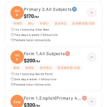
Primary 2,All Subjects
All
S
$170
/
hr
有耐性
細心
有愛心
提供筆記
提供練習題/試題
指導
1 to 1 tutoring-Chai Wan
Two days a week-1.5Hour/cls
Female tutor-University
Form 1,All Subjects
All
S
$200
/
hr
嚴格
有耐性
提供筆記
提供練習題/試題
1 to 1 tutoring-North Point
One day a week -1.5Hour/cls
Female tutor-University
Form 1,English|Primary 4,All Subjects
Engli
$300
/
hr