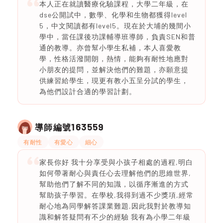
本人正在就讀醫療化驗課程，大學二年級，在
dse公開試中，數學、化學和生物都獲得level
5，中文閱讀都有level5。現在於大埔的幾間小
學中，當任課後功課輔導班導師，負責SEN和普
通的教導。亦曾幫小學生私補，本人喜愛教
學，性格活潑開朗，熱情，能夠有耐性地應對
小朋友的提問，並解決他們的難題，亦願意提
供練習給學生，現更有教小五呈分試的學生，
為他們設計合適的學習計劃。
163559
導師編號
有耐性
有愛心
細心
家長你好 我十分享受與小孩子相處的過程,明白
如何帶著耐心與責任心去理解他們的思維世界,
幫助他們了解不同的知識，以循序漸進的方式
幫助孩子學習。在學校,我得到過不少獎項,經常
耐心地為同學解答課業難題,因此我對於教導知
識和解答疑問有不少的經驗 我有為小學二年級