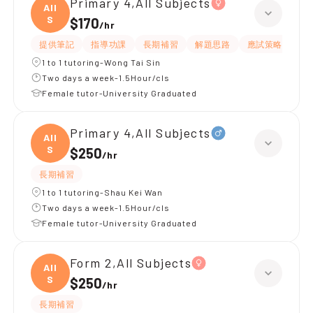
Primary 4,All Subjects
All
S
$170
/
hr
提供筆記
指導功課
長期補習
解題思路
應試策略
提
1 to 1 tutoring-Wong Tai Sin
Two days a week-1.5Hour/cls
Female tutor-University Graduated
Primary 4,All Subjects
All
S
$250
/
hr
長期補習
1 to 1 tutoring-Shau Kei Wan
Two days a week-1.5Hour/cls
Female tutor-University Graduated
Form 2,All Subjects
All
S
$250
/
hr
長期補習