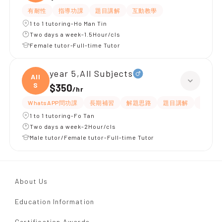
有耐性
指導功課
題目講解
互動教學
1 to 1 tutoring-Ho Man Tin
Two days a week-1.5Hour/cls
Female tutor-Full-time Tutor
year 5,All Subjects
All
S
$350
/
hr
WhatsAPP問功課
長期補習
解題思路
題目講解
課程設
1 to 1 tutoring-Fo Tan
Two days a week-2Hour/cls
Male tutor/Female tutor-Full-time Tutor
About Us
Education Information
Certification Awards