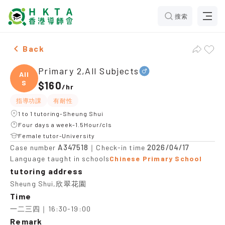
搜索
Male Primary 2,All Subjects，Sheung Shui Tuition rec
Back
Primary 2,All Subjects
All
S
$160
/
hr
指導功課
有耐性
1 to 1 tutoring-Sheung Shui
Four days a week-1.5Hour/cls
Female tutor-University
A347518
2026/04/17
Case number
｜Check-in time
Language taught in schools
Chinese Primary School
tutoring address
Sheung Shui,欣翠花園
Time
一二三四｜16:30-19:00
Remark