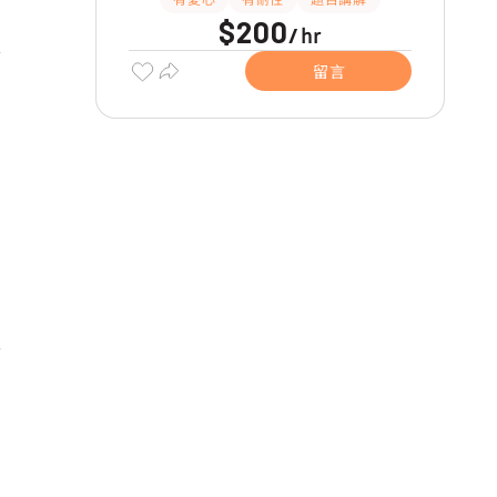
$200
hr
/
留言