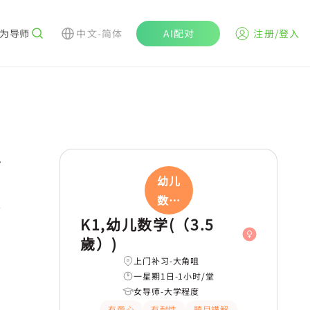
为导师
中文-简体
AI配对
注册/登入
r
幼儿
数学
学
(
K1,幼儿数学(（3.5
歲）)
上门补习-大角咀
一星期1日-1小时/堂
女导师-大学程度
有愛心
有耐性
題目講解