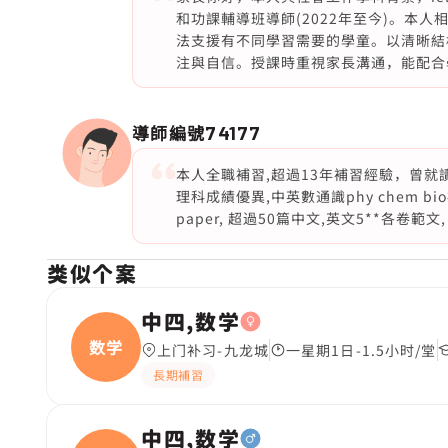
和功課輔導班導師(2022年至今)。本
法支援有不同學習需要的學童。以清晰結
注與自信。授課時重視家長溝通，能配合
導師編號
74177
本人全職補習,超過13年補習經驗，曾就讀
理科成績優異,中英數通識phy chem bio補習
paper, 超過50篇中文,英文5**各卷範
类似个案
中四,数学
数学
上门补习-九龙城
一星期1日-1.5小时/堂
長期補習
中四,数学