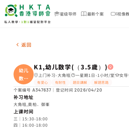
星级导师
最新个案
视像
女-1名 K1,幼儿数学(（3.5歲）)，大角咀 补习推介
返回
K1,幼儿数学(（3.5歲）)
幼儿
上门补习-大角咀
一星期1日-1小时/堂
女导
数学
有愛心
有耐性
題目講解
解題思路
(
个案编号
A347637
｜登记时间
2026/04/20
补习地址
大角咀,奧柏．御峯
上课时间
三｜15:30-18:00

四｜16:00-18:00