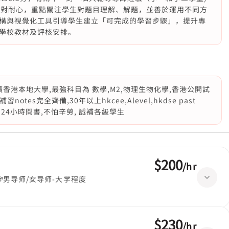
人相對耐心，重點關注學生對題目理解、解題，並善於運用不同方
構與視覺化工具引導學生建立「可完成的學習步驟」，提升專
學校教材及評核安排。
香港本地大學,最強科目為 數學,M2,物理生物化學,香港公開試
notes完全齊備,30年以上hkcee,Alevel,hkdse past
文, 24小時問書,不怕辛勞, 誠補各級學生
$200
/
hr
男导师/女导师-大学程度
$230
/
hr