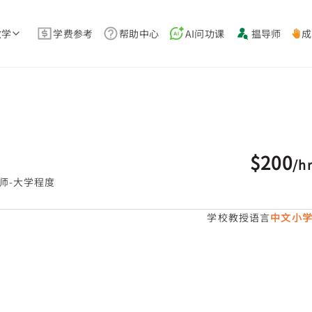
教学
学费参考
帮助中心
AI问功课
揾导师
成
$200
/
h
师-大学程度
学校教授语言
中文小