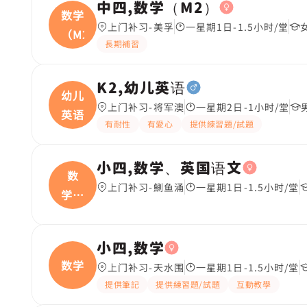
中四,数学（M2）
数学
上门补习-美孚
一星期1日-1.5小时/堂
（M2
長期補習
K2,幼儿英语
幼儿
上门补习-将军澳
一星期2日-1小时/堂
英语
有耐性
有愛心
提供練習題/試題
小四,数学、英国语文
数
上门补习-鰂鱼涌
一星期1日-1.5小时/堂
学、
英国
小四,数学
数学
上门补习-天水围
一星期1日-1.5小时/堂
提供筆記
提供練習題/試題
互動教學