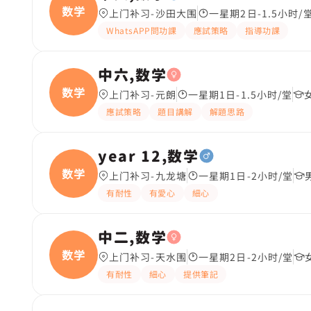
数学
上门补习-沙田大围
一星期2日-1.5小时/
WhatsAPP問功課
應試策略
指導功課
中六,数学
数学
上门补习-元朗
一星期1日-1.5小时/堂
應試策略
題目講解
解題思路
year 12,数学
数学
上门补习-九龙塘
一星期1日-2小时/堂
有耐性
有愛心
細心
中二,数学
数学
上门补习-天水围
一星期2日-2小时/堂
有耐性
細心
提供筆記