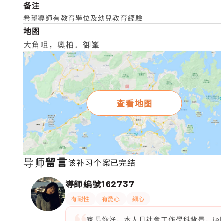
备注
希望導師有教育學位及幼兒教育經驗
地图
大角咀，奧柏．御峯
查看地图
导师留言
该补习个案已完结
導師編號
162737
有耐性
有愛心
細心
家長你好，本人具社會工作學科背景，iel