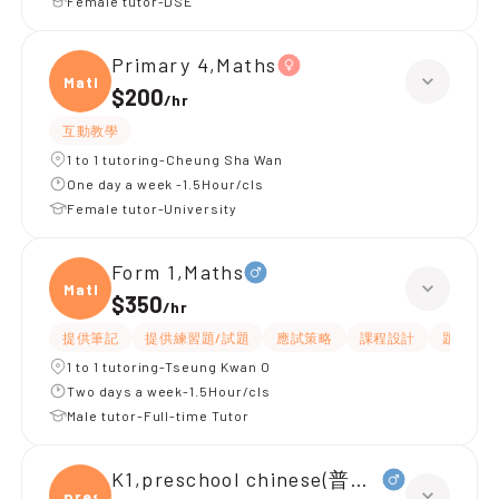
Female tutor-DSE
Primary 4,Maths
Maths
$200
/
hr
互動教學
1 to 1 tutoring-Cheung Sha Wan
One day a week -1.5Hour/cls
Female tutor-University
Form 1,Maths
Maths
$350
/
hr
提供筆記
提供練習題/試題
應試策略
課程設計
題目講解
1 to 1 tutoring-Tseung Kwan O
Two days a week-1.5Hour/cls
Male tutor-Full-time Tutor
K1,preschool chinese(普通話)
presc