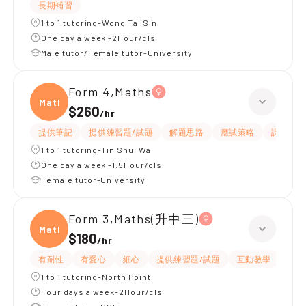
長期補習
1 to 1 tutoring-Wong Tai Sin
One day a week -2Hour/cls
Male tutor/Female tutor-University
Form 4,Maths
Maths
$260
/
hr
提供筆記
提供練習題/試題
解題思路
應試策略
課程設計
1 to 1 tutoring-Tin Shui Wai
One day a week -1.5Hour/cls
Female tutor-University
Form 3,Maths(升中三)
Maths
$180
/
hr
有耐性
有愛心
細心
提供練習題/試題
互動教學
題目
1 to 1 tutoring-North Point
Four days a week-2Hour/cls