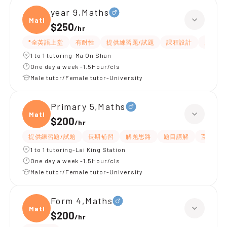
year 9,Maths
Maths
$250
/
hr
*全英語上堂
有耐性
提供練習題/試題
課程設計
題目講
1 to 1 tutoring-Ma On Shan
One day a week -1.5Hour/cls
Male tutor/Female tutor-University
Primary 5,Maths
Maths
$200
/
hr
提供練習題/試題
長期補習
解題思路
題目講解
互動教學
1 to 1 tutoring-Lai King Station
One day a week -1.5Hour/cls
Male tutor/Female tutor-University
Form 4,Maths
Maths
$200
/
hr