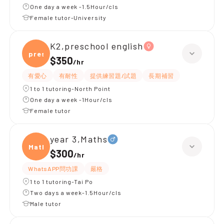
One day a week -1.5Hour/cls
Female tutor-University
K2,preschool english
presc
$350
/
hr
有愛心
有耐性
提供練習題/試題
長期補習
1 to 1 tutoring-North Point
One day a week -1Hour/cls
Female tutor
year 3,Maths
Maths
$300
/
hr
WhatsAPP問功課
嚴格
1 to 1 tutoring-Tai Po
Two days a week-1.5Hour/cls
Male tutor