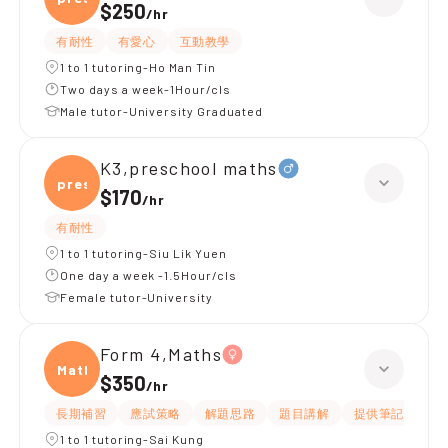
$250
/
hr
有耐性
有愛心
互動教學
1 to 1 tutoring-Ho Man Tin
Two days a week-1Hour/cls
Male tutor-University Graduated
K3,preschool maths
presc
$170
/
hr
有耐性
1 to 1 tutoring-Siu Lik Yuen
One day a week -1.5Hour/cls
Female tutor-University
Form 4,Maths
Maths
$350
/
hr
長期補習
應試策略
解題思路
題目講解
提供筆記
提
1 to 1 tutoring-Sai Kung