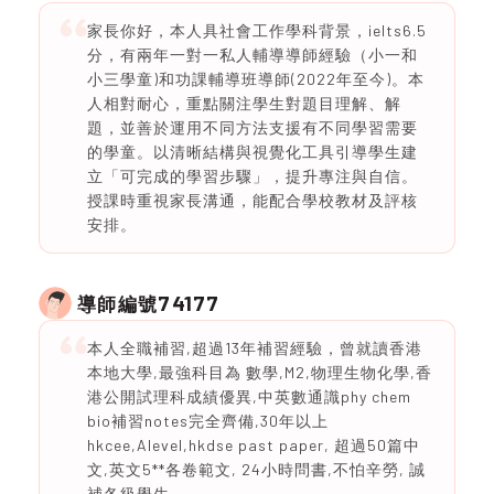
家長你好，本人具社會工作學科背景，ielts6.5
分，有兩年一對一私人輔導導師經驗（小一和
小三學童)和功課輔導班導師(2022年至今)。本
人相對耐心，重點關注學生對題目理解、解
題，並善於運用不同方法支援有不同學習需要
的學童。以清晰結構與視覺化工具引導學生建
立「可完成的學習步驟」，提升專注與自信。
授課時重視家長溝通，能配合學校教材及評核
安排。
74177
導師編號
本人全職補習,超過13年補習經驗，曾就讀香港
本地大學,最強科目為 數學,M2,物理生物化學,香
港公開試理科成績優異,中英數通識phy chem
bio補習notes完全齊備,30年以上
hkcee,Alevel,hkdse past paper, 超過50篇中
文,英文5**各卷範文, 24小時問書,不怕辛勞, 誠
補各級學生