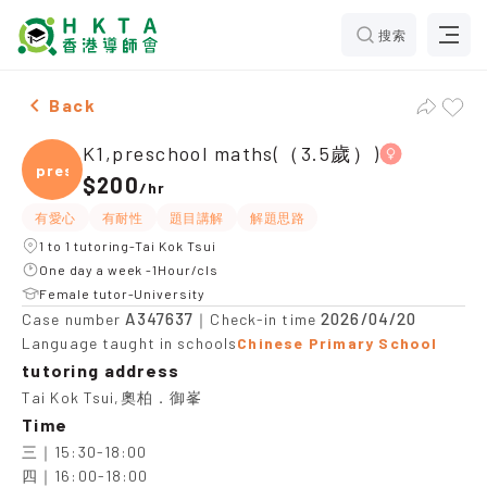
搜索
Female K1,preschool maths(（3.5歲）)，Tai Kok Tsui T
Back
K1,preschool maths(（3.5歲）)
presc
$200
/
hr
有愛心
有耐性
題目講解
解題思路
1 to 1 tutoring-Tai Kok Tsui
One day a week -1Hour/cls
Female tutor-University
A347637
2026/04/20
Case number
｜Check-in time
Language taught in schools
Chinese Primary School
tutoring address
Tai Kok Tsui,奧柏．御峯
Time
三｜15:30-18:00

四｜16:00-18:00