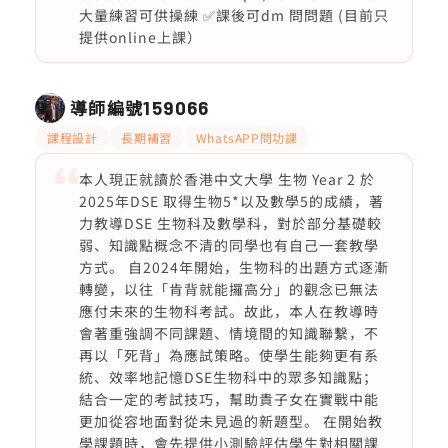
大量練習可供操練 ✅課後可dm 問問題 (目前只
提供online上課）
導師編號
159066
課程設計
長期補習
WhatsAPP問功課
本人現正就讀於香港中文大學 生物 Year 2 於
2025年DSE 取得生物5*以及數學5的成績，著
力教導DSE 生物科及數學科，對於部分基礎較
弱、知識點概念不清的同學也有自己一套教學
方式。 自2024年開始，生物科的出題方式逐漸
轉變，以往「肯背就能攞高分」的觀念已無法
應付未來的生物科考試。故此，本人在教導時
會著重強調不同課題、情境間的知識聯繫，不
再以「死背」為應試策略。使學生能夠更有系
統、效率地記憶DSE生物科中的眾多知識點；
結合一定的考試技巧，幫助貴子女在實戰中能
更加從容地面對從未見過的新題型。 在開始教
學課題時，會先提供小測驗評估學生對相關課