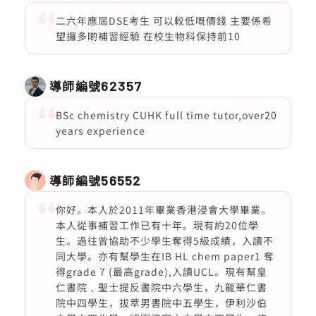
二六年應屆DSE考生 可以較低嘅價錢 主要係希
望攞多啲補習經驗 在校生物科保持前10
導師編號
62357
BSc chemistry CUHK full time tutor,over20
years experience
導師編號
56552
你好。本人於2011年畢業香港浸會大學畢業。
本人從事補習工作已有十年。現有約20位學
生。過往曾協助不少學生奪得5級成績，入讀不
同大學。亦有幫學生在IB HL chem paper1 奪
得grade 7 (最高grade),入讀UCL。現有幫皇
仁書院﹑聖士提反書院中六學生，九龍華仁書
院中四學生，拔萃男書院中五學生，伊利沙伯