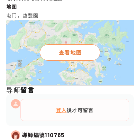
地图
屯门，啓豐園
查看地图
导师留言
登入
後才可留言
導師編號
110765