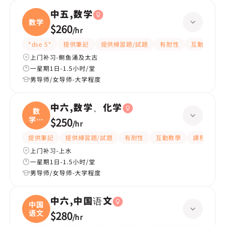
中五,数学
数学
$260
/
hr
*dse 5*
提供筆記
提供練習題/試題
有耐性
互動教學
上门补习-鲗鱼涌及太古
一星期1日-1.5小时/堂
男导师/女导师-大学程度
中六,数学、化学
数
学、
$250
/
hr
化学
提供筆記
提供練習題/試題
有耐性
互動教學
課程設計
上门补习-上水
一星期1日-1.5小时/堂
男导师/女导师-大学程度
中六,中国语文
中国
语文
$280
/
hr