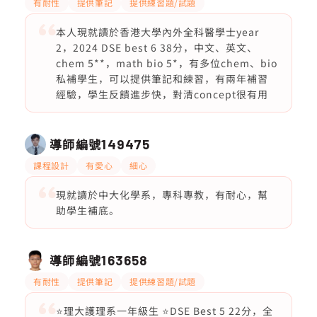
有耐性
提供筆記
提供練習題/試題
本人現就讀於香港大學內外全科醫學士year
2，2024 DSE best 6 38分，中文、英文、
chem 5**，math bio 5*，有多位chem、bio
私補學生，可以提供筆記和練習，有兩年補習
經驗，學生反饋進步快，對清concept很有用
導師編號
149475
課程設計
有愛心
細心
現就讀於中大化學系，專科專教，有耐心，幫
助學生補底。
導師編號
163658
有耐性
提供筆記
提供練習題/試題
⭐️理大護理系一年級生 ⭐️DSE Best 5 22分，全