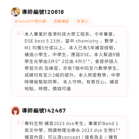
導師編號
120618
WhatsAPP問功課
長期補習
有愛心
本人畢業於香港科技大學工程系，今年畢業，
DSE best 5 23分，當中 chemistry ，數學 ，
M1 均獲5分或以上。 本人已有5年補習經驗，
補過小學生，中學生，應屆DSE。本人幫過9個
學生化學由3升5* 2位由 4升5**，會提供個人
學習方向 及練習，亦有7個中四至六數學學生，
成績均有至少2級的提升。本人熱愛教學，中學
時積極幫助同學。 本人守時，有責任心。補習
地點，時間，價錢可議
導師編號
142467
專科生物 補習2023 dse考生，畢業於Band 1
英文中學，現讀物理治療糸 2023 dse 生物5**
補習內容：可以清concept / 操卷為主 ✅擁有