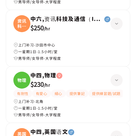
男导师/女导师-大学程度
中六,资讯科技及通信（ICT）
资讯
科技
$250
/
hr
及
上门补习-沙田市中心
一星期1日-1.5小时/堂
男导师/女导师-大学程度
中四,物理
物理
$230
/
hr
有耐性
有愛心
細心
提供筆記
提供練習題/試題
指導
上门补习-北角
一星期1日-1.5小时/堂
男导师/女导师-大学程度
中四,英国语文
英国