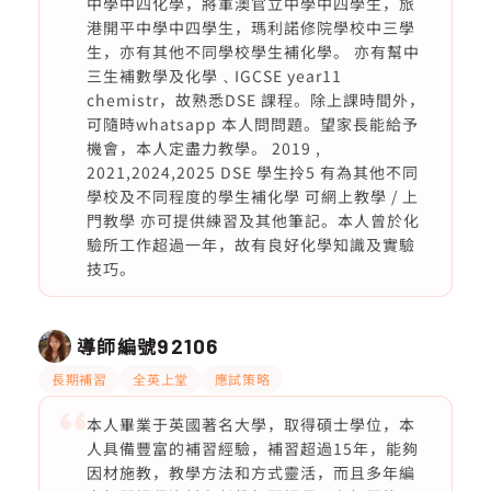
中學中四化學，將軍澳官立中學中四學生，旅
港開平中學中四學生，瑪利諾修院學校中三學
生，亦有其他不同學校學生補化學。 亦有幫中
三生補數學及化學﹑IGCSE year11
chemistr，故熟悉DSE 課程。除上課時間外，
可隨時whatsapp 本人問問題。望家長能給予
機會，本人定盡力教學。 2019 ,
2021,2024,2025 DSE 學生拎5 有為其他不同
學校及不同程度的學生補化學 可網上教學 / 上
門教學 亦可提供練習及其他筆記。本人曾於化
驗所工作超過一年，故有良好化學知識及實驗
技巧。
導師編號
92106
長期補習
全英上堂
應試策略
本人畢業于英國著名大學，取得碩士學位，本
人具備豐富的補習經驗，補習超過15年，能夠
因材施教，教學方法和方式靈活，而且多年編