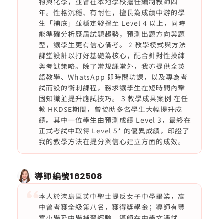
物與化學，並曾在本地學校擔任編制教師四
年。性格沉穩、有耐性，擅長為成績中游的學
生「補底」並穩定發揮至 Level 4 以上，同時
能準確分析歷屆試題趨勢，預測出題方向與題
型，讓學生更有信心備考。 2 教學模式與方法
課堂設計以打好基礎為核心，配合針對性操練
與考試策略。除了常規課堂外，我亦提供全英
語教學、WhatsApp 即時問功課，以及專為考
試而設的衝刺課程，務求讓學生在短時間內鞏
固知識並提升應試技巧。 3 教學成果案例 在任
教 HKDSE期間，曾協助多名學生大幅提升成
績。其中一位學生由預測成績 Level 3，最終在
正式考試中取得 Level 5* 的優異成績，印證了
我的教學方法在提分與信心建立方面的成效。
導師編號
162508
本人於港島區英中聖士提反女子中學畢業，高
中曾考獲全級第八名，獲得獎學金；導師有豐
富小學及中學補習經驗。導師在中學文憑試