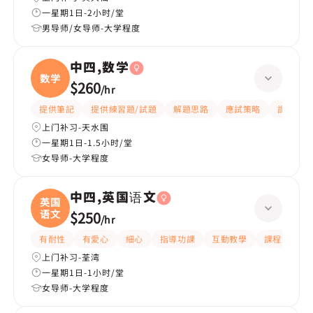
一星期1日-2小时/堂
男导师/女导师-大学程度
中四,数学
数学
$260
/
hr
提供筆記
提供練習題/試題
解題思路
應試策略
課程設計
上门补习-天水围
一星期1日-1.5小时/堂
女导师-大学程度
中四,英国语文
英国
语文
$250
/
hr
有耐性
有愛心
細心
指導功課
互動教學
課程設計
上门补习-荃湾
一星期1日-1小时/堂
女导师-大学程度