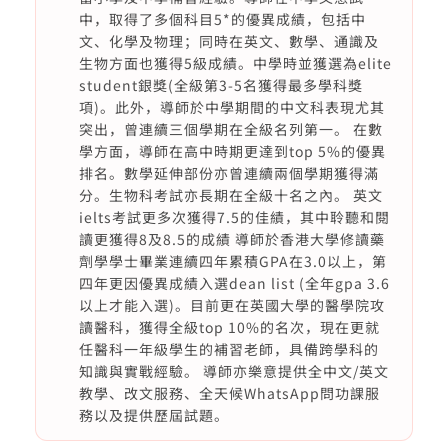
中，取得了多個科目5*的優異成績，包括中
文、化學及物理；同時在英文、數學、通識及
生物方面也獲得5級成績。中學時並獲選為elite
student銀獎(全級第3-5名獲得最多學科獎
項)。此外，導師於中學期間的中文科表現尤其
突出，曾連續三個學期在全級名列第一。 在數
學方面，導師在高中時期更達到top 5%的優異
排名。數學延伸部份亦曾連續兩個學期獲得滿
分。生物科考試亦長期在全級十名之內。 英文
ielts考試更多次獲得7.5的佳績，其中聆聽和閱
讀更獲得8及8.5的成績 導師於香港大學修讀藥
劑學學士畢業連續四年累積GPA在3.0以上，第
四年更因優異成績入選dean list (全年gpa 3.6
以上才能入選)。目前更在英國大學的醫學院攻
讀醫科，獲得全級top 10%的名次，現在更就
任醫科一年級學生的補習老師，具備跨學科的
知識與實戰經驗。 導師亦樂意提供全中文/英文
教學、改文服務、全天候WhatsApp問功課服
務以及提供歷屆試題。