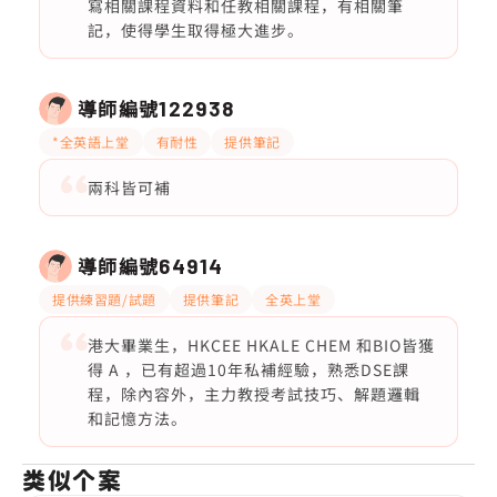
寫相關課程資料和任教相關課程，有相關筆
記，使得學生取得極大進步。
導師編號
122938
*全英語上堂
有耐性
提供筆記
兩科皆可補
導師編號
64914
提供練習題/試題
提供筆記
全英上堂
港大畢業生，HKCEE HKALE CHEM 和BIO皆獲
得 A ，已有超過10年私補經驗，熟悉DSE課
程，除內容外，主力教授考試技巧、解題邏輯
和記憶方法。
类似个案