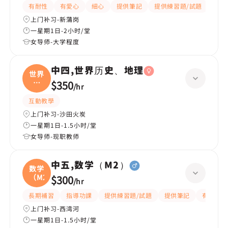
有耐性
有愛心
細心
提供筆記
提供練習題/試題
課程
上门补习-新蒲岗
一星期1日-2小时/堂
女导师-大学程度
中四,世界历史、地理
世界
历
$350
/
hr
史、
互動教學
上门补习-沙田火炭
一星期1日-1.5小时/堂
女导师-现职教师
中五,数学（M2）
数学
（M2
$300
/
hr
長期補習
指導功課
提供練習題/試題
提供筆記
有耐性
上门补习-西湾河
一星期1日-1.5小时/堂