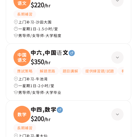
语文
$220
/
hr
長期補習
上门补习-沙田大围
一星期1日-1.5小时/堂
男导师/女导师-大学程度
中六,中国语文
中国
语文
$350
/
hr
應試策略
解題思路
題目講解
提供練習題/試題
有耐性
上门补习-牛池湾
一星期1日-2小时/堂
男导师/女导师-大学毕业
中四,数学
数学
$200
/
hr
長期補習
上门补习-黄大仙