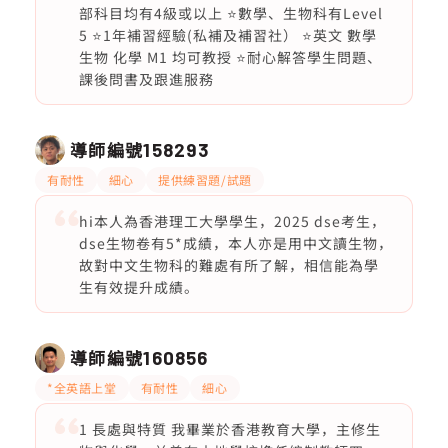
部科目均有4級或以上 ⭐️數學、生物科有Level
5 ⭐️1年補習經驗(私補及補習社） ⭐️英文 數學
生物 化學 M1 均可教授 ⭐️耐心解答學生問題、
課後問書及跟進服務
導師編號
158293
有耐性
細心
提供練習題/試題
hi本人為香港理工大學學生，2025 dse考生，
dse生物卷有5*成績，本人亦是用中文讀生物，
故對中文生物科的難處有所了解，相信能為學
生有效提升成績。
導師編號
160856
*全英語上堂
有耐性
細心
1 長處與特質 我畢業於香港教育大學，主修生