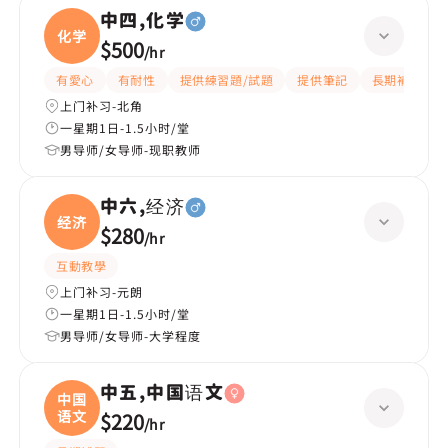
中四,化学
化学
$500
/
hr
有愛心
有耐性
提供練習題/試題
提供筆記
長期補習
上门补习-北角
一星期1日-1.5小时/堂
男导师/女导师-现职教师
中六,经济
经济
$280
/
hr
互動教學
上门补习-元朗
一星期1日-1.5小时/堂
男导师/女导师-大学程度
中五,中国语文
中国
语文
$220
/
hr