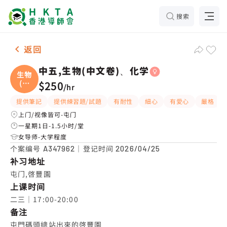
搜索
女-1名 中五,生物(中文卷)、化学，屯门 补习推介
返回
中五,生物(中文卷)、化学
生物
(中
$250
/
hr
文
提供筆記
提供練習題/試題
有耐性
細心
有愛心
嚴格
上门/视像皆可-屯门
一星期1日-1.5小时/堂
女导师-大学程度
个案编号
｜登记时间
A347962
2026/04/25
补习地址
屯门,啓豐園
上课时间
二三｜17:00-20:00
备注
屯門碼頭總站出來的啓豐園