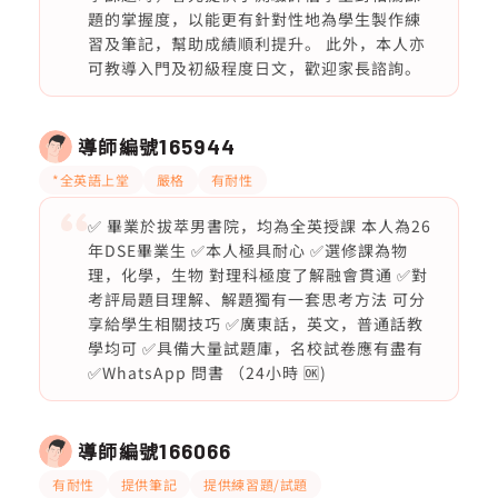
題的掌握度，以能更有針對性地為學生製作練
習及筆記，幫助成績順利提升。 此外，本人亦
可教導入門及初級程度日文，歡迎家長諮詢。
導師編號
165944
*全英語上堂
嚴格
有耐性
✅ 畢業於拔萃男書院，均為全英授課 本人為26
年DSE畢業生 ✅本人極具耐心 ✅選修課為物
理，化學，生物 對理科極度了解融會貫通 ✅對
考評局題目理解、解題獨有一套思考方法 可分
享給學生相關技巧 ✅廣東話，英文，普通話教
學均可 ✅具備大量試題庫，名校試卷應有盡有
✅WhatsApp 問書 （24小時 🆗)
導師編號
166066
有耐性
提供筆記
提供練習題/試題