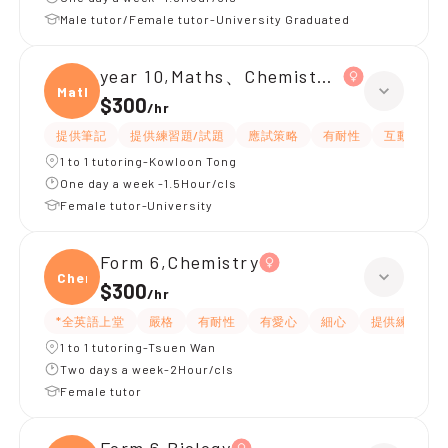
Male tutor/Female tutor-University Graduated
year 10,Maths、Chemistry、Biology
Maths
$300
/
hr
提供筆記
提供練習題/試題
應試策略
有耐性
互動教學
1 to 1 tutoring-Kowloon Tong
One day a week -1.5Hour/cls
Female tutor-University
Form 6,Chemistry
Chemi
$300
/
hr
*全英語上堂
嚴格
有耐性
有愛心
細心
提供練習題/
1 to 1 tutoring-Tsuen Wan
Two days a week-2Hour/cls
Female tutor