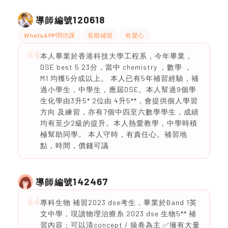
120618
導師編號
WhatsAPP問功課
長期補習
有愛心
本人畢業於香港科技大學工程系，今年畢業，
DSE best 5 23分，當中 chemistry ，數學 ，
M1 均獲5分或以上。 本人已有5年補習經驗，補
過小學生，中學生，應屆DSE。本人幫過9個學
生化學由3升5* 2位由 4升5**，會提供個人學習
方向 及練習，亦有7個中四至六數學學生，成績
均有至少2級的提升。本人熱愛教學，中學時積
極幫助同學。 本人守時，有責任心。補習地
點，時間，價錢可議
142467
導師編號
專科生物 補習2023 dse考生，畢業於Band 1英
文中學，現讀物理治療糸 2023 dse 生物5** 補
習內容：可以清concept / 操卷為主 ✅擁有大量