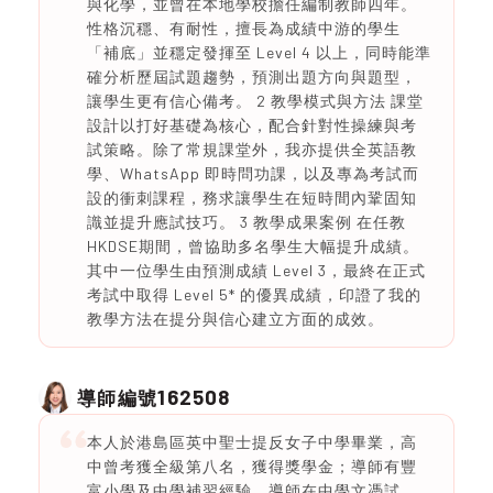
與化學，並曾在本地學校擔任編制教師四年。
性格沉穩、有耐性，擅長為成績中游的學生
「補底」並穩定發揮至 Level 4 以上，同時能準
確分析歷屆試題趨勢，預測出題方向與題型，
讓學生更有信心備考。 2 教學模式與方法 課堂
設計以打好基礎為核心，配合針對性操練與考
試策略。除了常規課堂外，我亦提供全英語教
學、WhatsApp 即時問功課，以及專為考試而
設的衝刺課程，務求讓學生在短時間內鞏固知
識並提升應試技巧。 3 教學成果案例 在任教
HKDSE期間，曾協助多名學生大幅提升成績。
其中一位學生由預測成績 Level 3，最終在正式
考試中取得 Level 5* 的優異成績，印證了我的
教學方法在提分與信心建立方面的成效。
162508
導師編號
本人於港島區英中聖士提反女子中學畢業，高
中曾考獲全級第八名，獲得獎學金；導師有豐
富小學及中學補習經驗。導師在中學文憑試