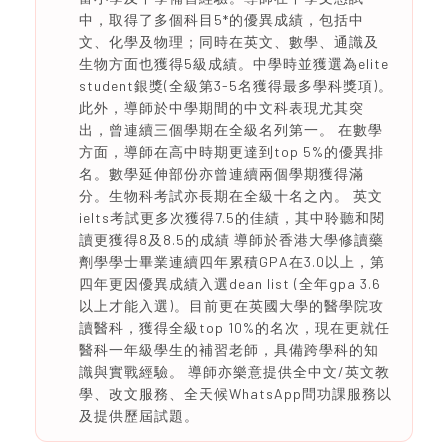
中，取得了多個科目5*的優異成績，包括中
文、化學及物理；同時在英文、數學、通識及
生物方面也獲得5級成績。中學時並獲選為elite
student銀獎(全級第3-5名獲得最多學科獎項)。
此外，導師於中學期間的中文科表現尤其突
出，曾連續三個學期在全級名列第一。 在數學
方面，導師在高中時期更達到top 5%的優異排
名。數學延伸部份亦曾連續兩個學期獲得滿
分。生物科考試亦長期在全級十名之內。 英文
ielts考試更多次獲得7.5的佳績，其中聆聽和閱
讀更獲得8及8.5的成績 導師於香港大學修讀藥
劑學學士畢業連續四年累積GPA在3.0以上，第
四年更因優異成績入選dean list (全年gpa 3.6
以上才能入選)。目前更在英國大學的醫學院攻
讀醫科，獲得全級top 10%的名次，現在更就任
醫科一年級學生的補習老師，具備跨學科的知
識與實戰經驗。 導師亦樂意提供全中文/英文教
學、改文服務、全天候WhatsApp問功課服務以
及提供歷屆試題。