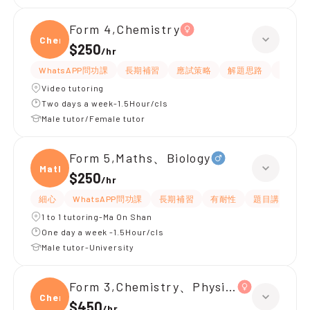
Form 4,Chemistry
Chemi
$250
/
hr
WhatsAPP問功課
長期補習
應試策略
解題思路
題目講
Video tutoring
Two days a week-1.5Hour/cls
Male tutor/Female tutor
Form 5,Maths、Biology
Maths
$250
/
hr
細心
WhatsAPP問功課
長期補習
有耐性
題目講解
1 to 1 tutoring-Ma On Shan
One day a week -1.5Hour/cls
Male tutor-University
Form 3,Chemistry、Physics
Chemi
$450
/
hr