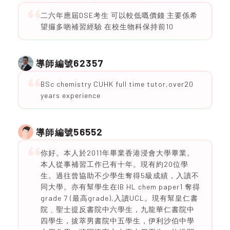
二六年應屆DSE考生 可以較低嘅價錢 主要係希
望攞多啲補習經驗 在校生物科保持前10
62357
導師編號
BSc chemistry CUHK full time tutor,over20
years experience
56552
導師編號
你好。本人於2011年畢業香港浸會大學畢業。
本人從事補習工作已有十年。現有約20位學
生。過往曾協助不少學生奪得5級成績，入讀不
同大學。亦有幫學生在IB HL chem paper1 奪得
grade 7 (最高grade),入讀UCL。現有幫皇仁書
院﹑聖士提反書院中六學生，九龍華仁書院中
四學生，拔萃男書院中五學生，伊利沙伯中學