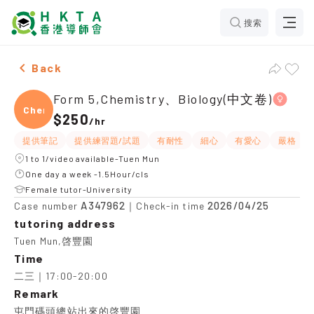
搜索
Female Form 5,Chemistry、Biology(中文卷)，Tuen Mun T
Back
Form 5,Chemistry、Biology(中文卷)
Chemi
$250
/
hr
提供筆記
提供練習題/試題
有耐性
細心
有愛心
嚴格
1 to 1/video available-Tuen Mun
One day a week -1.5Hour/cls
Female tutor-University
A347962
2026/04/25
Case number
｜Check-in time
tutoring address
Tuen Mun,啓豐園
Time
二三｜17:00-20:00
Remark
屯門碼頭總站出來的啓豐園