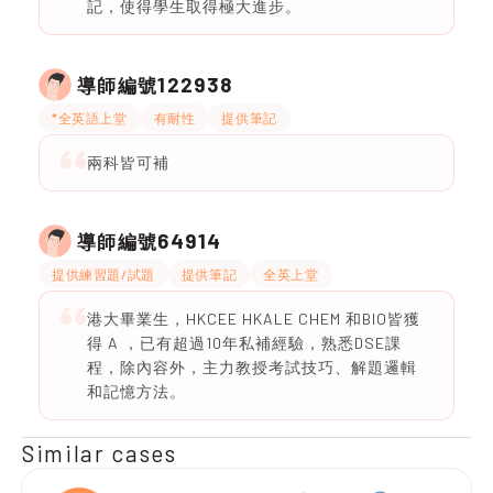
記，使得學生取得極大進步。
122938
導師編號
*全英語上堂
有耐性
提供筆記
兩科皆可補
64914
導師編號
提供練習題/試題
提供筆記
全英上堂
港大畢業生，HKCEE HKALE CHEM 和BIO皆獲
得 A ，已有超過10年私補經驗，熟悉DSE課
程，除內容外，主力教授考試技巧、解題邏輯
和記憶方法。
Similar cases