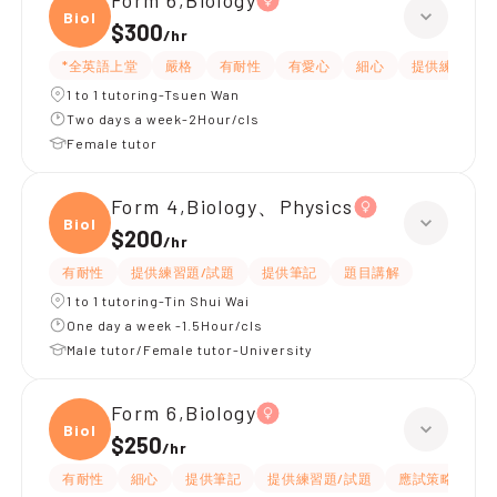
Form 6,Biology
Biolo
$300
/
hr
*全英語上堂
嚴格
有耐性
有愛心
細心
提供練習題/
1 to 1 tutoring-Tsuen Wan
Two days a week-2Hour/cls
Female tutor
Form 4,Biology、Physics
Biolo
$200
/
hr
有耐性
提供練習題/試題
提供筆記
題目講解
1 to 1 tutoring-Tin Shui Wai
One day a week -1.5Hour/cls
Male tutor/Female tutor-University
Form 6,Biology
Biolo
$250
/
hr
有耐性
細心
提供筆記
提供練習題/試題
應試策略