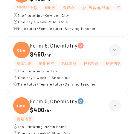
*全英語上堂
有耐性
有愛心
提供練習題/試題
互動教學
1 to 1 tutoring-Kowloon City
One day a week -2Hour/cls
Male tutor/Female tutor-Serving Teacher
Form 6,Chemistry
Chemi
$450
/
hr
應試策略
長期補習
題目講解
解題思路
指導功課
提
1 to 1 tutoring-Fo Tan
One day a week -1.5Hour/cls
Male tutor/Female tutor-Serving Teacher
Form 5,Chemistry
Chemi
$400
/
hr
長期補習
1 to 1 tutoring-North Point
One day a week -1.5Hour/cls