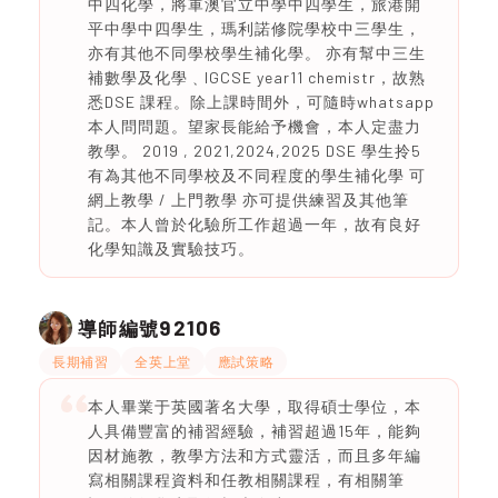
中四化學，將軍澳官立中學中四學生，旅港開
平中學中四學生，瑪利諾修院學校中三學生，
亦有其他不同學校學生補化學。 亦有幫中三生
補數學及化學﹑IGCSE year11 chemistr，故熟
悉DSE 課程。除上課時間外，可隨時whatsapp
本人問問題。望家長能給予機會，本人定盡力
教學。 2019 , 2021,2024,2025 DSE 學生拎5
有為其他不同學校及不同程度的學生補化學 可
網上教學 / 上門教學 亦可提供練習及其他筆
記。本人曾於化驗所工作超過一年，故有良好
化學知識及實驗技巧。
92106
導師編號
長期補習
全英上堂
應試策略
本人畢業于英國著名大學，取得碩士學位，本
人具備豐富的補習經驗，補習超過15年，能夠
因材施教，教學方法和方式靈活，而且多年編
寫相關課程資料和任教相關課程，有相關筆