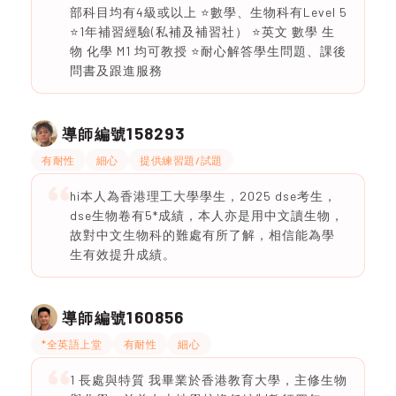
部科目均有4級或以上 ⭐️數學、生物科有Level 5
⭐️1年補習經驗(私補及補習社） ⭐️英文 數學 生
物 化學 M1 均可教授 ⭐️耐心解答學生問題、課後
問書及跟進服務
158293
導師編號
有耐性
細心
提供練習題/試題
hi本人為香港理工大學學生，2025 dse考生，
dse生物卷有5*成績，本人亦是用中文讀生物，
故對中文生物科的難處有所了解，相信能為學
生有效提升成績。
160856
導師編號
*全英語上堂
有耐性
細心
1 長處與特質 我畢業於香港教育大學，主修生物