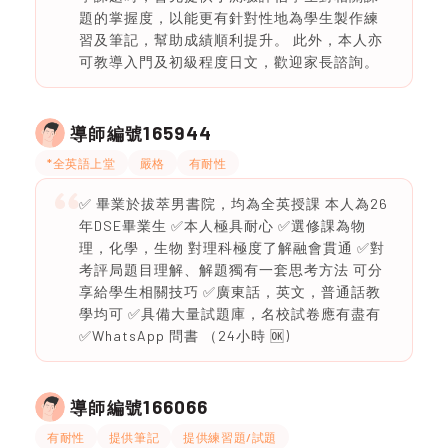
題的掌握度，以能更有針對性地為學生製作練
習及筆記，幫助成績順利提升。 此外，本人亦
可教導入門及初級程度日文，歡迎家長諮詢。
165944
導師編號
*全英語上堂
嚴格
有耐性
✅ 畢業於拔萃男書院，均為全英授課 本人為26
年DSE畢業生 ✅本人極具耐心 ✅選修課為物
理，化學，生物 對理科極度了解融會貫通 ✅對
考評局題目理解、解題獨有一套思考方法 可分
享給學生相關技巧 ✅廣東話，英文，普通話教
學均可 ✅具備大量試題庫，名校試卷應有盡有
✅WhatsApp 問書 （24小時 🆗)
166066
導師編號
有耐性
提供筆記
提供練習題/試題