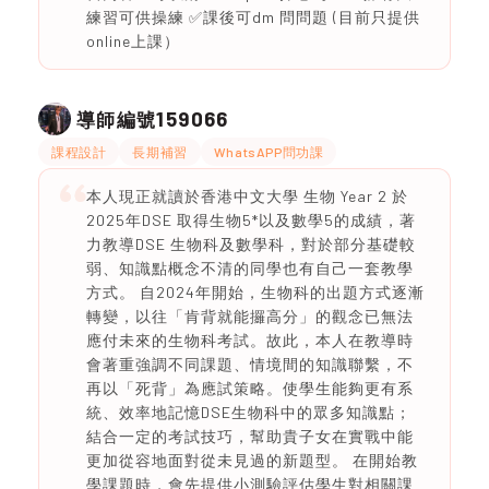
練習可供操練 ✅課後可dm 問問題 (目前只提供
online上課）
159066
導師編號
課程設計
長期補習
WhatsAPP問功課
本人現正就讀於香港中文大學 生物 Year 2 於
2025年DSE 取得生物5*以及數學5的成績，著
力教導DSE 生物科及數學科，對於部分基礎較
弱、知識點概念不清的同學也有自己一套教學
方式。 自2024年開始，生物科的出題方式逐漸
轉變，以往「肯背就能攞高分」的觀念已無法
應付未來的生物科考試。故此，本人在教導時
會著重強調不同課題、情境間的知識聯繫，不
再以「死背」為應試策略。使學生能夠更有系
統、效率地記憶DSE生物科中的眾多知識點；
結合一定的考試技巧，幫助貴子女在實戰中能
更加從容地面對從未見過的新題型。 在開始教
學課題時，會先提供小測驗評估學生對相關課