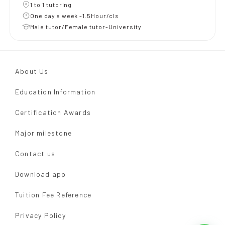
1 to 1 tutoring
One day a week -1.5Hour/cls
Male tutor/Female tutor-University
About Us
Education Information
Certification Awards
Major milestone
Contact us
Download app
Tuition Fee Reference
Privacy Policy