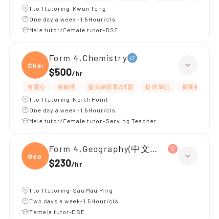
1 to 1 tutoring-Kwun Tong
One day a week -1.5Hour/cls
Male tutor/Female tutor-DSE
Form 4,Chemistry
Chemi
$500
/
hr
有愛心
有耐性
提供練習題/試題
提供筆記
長期補習
1 to 1 tutoring-North Point
One day a week -1.5Hour/cls
Male tutor/Female tutor-Serving Teacher
Form 4,Geography(中文卷)、Chemistr
Geogr
$230
/
hr
1 to 1 tutoring-Sau Mau Ping
Two days a week-1.5Hour/cls
Female tutor-DSE