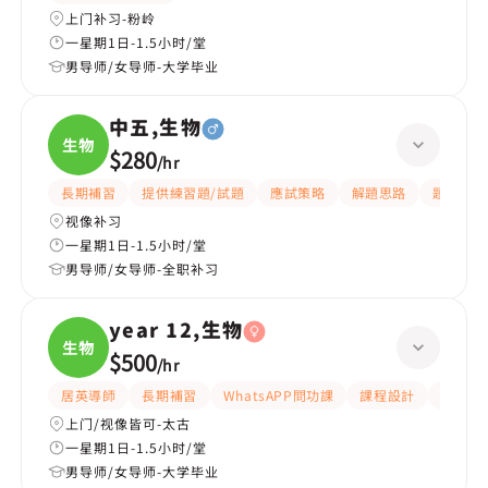
上门补习-粉岭
一星期1日-1.5小时/堂
男导师/女导师-大学毕业
中五,生物
生物
$280
/
hr
長期補習
提供練習題/試題
應試策略
解題思路
題目講解
视像补习
一星期1日-1.5小时/堂
男导师/女导师-全职补习
year 12,生物
生物
$500
/
hr
居英導師
長期補習
WhatsAPP問功課
課程設計
指導功
上门/视像皆可-太古
一星期1日-1.5小时/堂
男导师/女导师-大学毕业