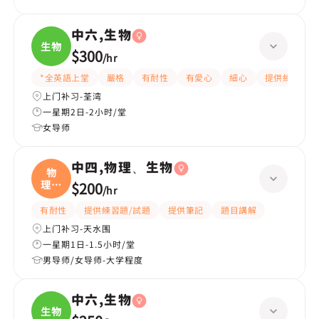
中六,生物
生物
$300
/
hr
*全英語上堂
嚴格
有耐性
有愛心
細心
提供練習題/
上门补习-荃湾
一星期2日-2小时/堂
女导师
中四,物理、生物
物
理、
$200
/
hr
生物
有耐性
提供練習題/試題
提供筆記
題目講解
上门补习-天水围
一星期1日-1.5小时/堂
男导师/女导师-大学程度
中六,生物
生物