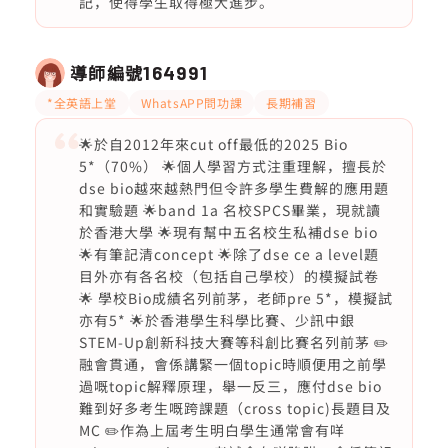
記，使得學生取得極大進步。
導師編號
164991
*全英語上堂
WhatsAPP問功課
長期補習
🌟於自2012年來cut off最低的2025 Bio
5*（70%） 🌟個人學習方式注重理解，擅長於
dse bio越來越熱門但令許多學生費解的應用題
和實驗題 🌟band 1a 名校SPCS畢業，現就讀
於香港大學 🌟現有幫中五名校生私補dse bio
🌟有筆記清concept 🌟除了dse ce a level題
目外亦有各名校（包括自己學校）的模擬試卷
🌟 學校Bio成績名列前茅，老師pre 5*，模擬試
亦有5* 🌟於香港學生科學比賽、少訊中銀
STEM-Up創新科技大賽等科創比賽名列前茅 ✏️
融會貫通，會係講緊一個topic時順便用之前學
過嘅topic解釋原理，舉一反三，應付dse bio
難到好多考生嘅跨課題（cross topic)長題目及
MC ✏️作為上屆考生明白學生通常會有咩