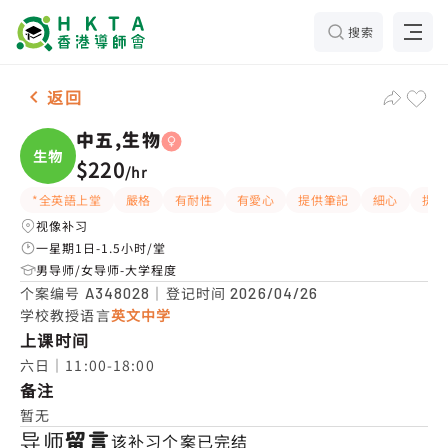
搜索
女-1名 中五,生物，慈云山 补习推介
返回
中五,生物
生物
$220
/
hr
*全英語上堂
嚴格
有耐性
有愛心
提供筆記
細心
提供
视像补习
一星期1日-1.5小时/堂
男导师/女导师-大学程度
个案编号
｜登记时间
A348028
2026/04/26
学校教授语言
英文中学
上课时间
六日｜11:00-18:00
备注
暂无
导师留言
该补习个案已完结