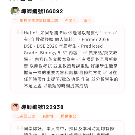
導師編號
166092
*可根據學生進度自由上課
有愛心
細心
Hello!! 如果想補 Bio 依邊可以幫幫你！✨✨ ✅
有2年教學經驗 個人資料： - Former 2026
DSE - DSE 2026 年屆考生 - Predicted
Grade: Biology 5-5* 內容： ✅ 廣東話/英文教
學 ✅ 內容以英文版本為主 ✅ 有備足夠且最新練
習 以應對考試 並且教授每課重點 好讓學生能掌
握每一課的重要內容和結構 自修的方向 ✅ 可在
任何時候作出提問/批改功課 作業 並分析學生的
不足之處 以最短的時間提高成績
導師編號
122938
*全英語上堂
有耐性
提供筆記
同學你好，本人高中，預科及本科時期均有修