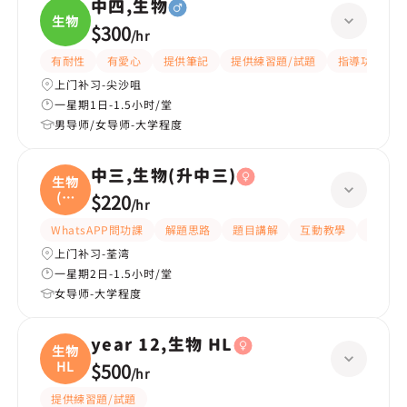
中四,生物
生物
$300
/
hr
有耐性
有愛心
提供筆記
提供練習題/試題
指導功課
上门补习-尖沙咀
一星期1日-1.5小时/堂
男导师/女导师-大学程度
中三,生物(升中三)
生物
(升
$220
/
hr
中
WhatsAPP問功課
解題思路
題目講解
互動教學
指導功
上门补习-荃湾
一星期2日-1.5小时/堂
女导师-大学程度
year 12,生物 HL
生物
HL
$500
/
hr
提供練習題/試題