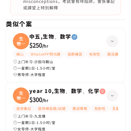
misconceptions，考試會有咩陷阱，會係筆記
或課堂上特別解釋
类似个案
中五,生物、数学
生
物、
$250
/
hr
数学
細心
WhatsAPP問功課
長期補習
有耐性
題目講解
上门补习-沙田马鞍山
一星期1日-1.5小时/堂
男导师-大学程度
year 10,生物、数学、化学
生
物、
$300
/
hr
数学
提供筆記
提供練習題/試題
應試策略
有耐性
互動教學
上门补习-九龙塘
一星期1日-1.5小时/堂
女导师-大学程度