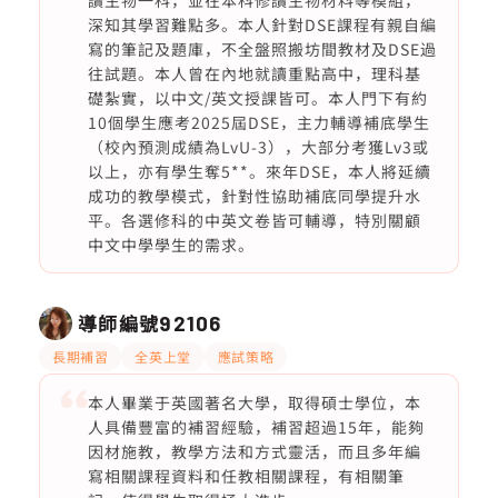
讀生物一科，並在本科修讀生物材料等模組，
深知其學習難點多。本人針對DSE課程有親自編
寫的筆記及題庫，不全盤照搬坊間教材及DSE過
往試題。本人曾在內地就讀重點高中，理科基
礎紮實，以中文/英文授課皆可。本人門下有約
10個學生應考2025屆DSE，主力輔導補底學生
（校內預測成績為LvU-3），大部分考獲Lv3或
以上，亦有學生奪5**。來年DSE，本人將延續
成功的教學模式，針對性協助補底同學提升水
平。各選修科的中英文卷皆可輔導，特別關顧
中文中學學生的需求。
導師編號
92106
長期補習
全英上堂
應試策略
本人畢業于英國著名大學，取得碩士學位，本
人具備豐富的補習經驗，補習超過15年，能夠
因材施教，教學方法和方式靈活，而且多年編
寫相關課程資料和任教相關課程，有相關筆