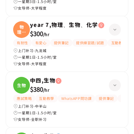
一星期3日-1.5小时/堂
女导师-大学程度
year 7,物理、生物、化学
物
理、
$300
/
hr
生物
有耐性
有愛心
提供筆記
提供練習題/試題
互動教學
上门补习-九龙城
一星期1日-1.5小时/堂
女导师-大学程度
中四,生物
生物
$380
/
hr
應試策略
互動教學
WhatsAPP問功課
提供筆記
有耐性
上门补习-中半山
一星期1日-1.5小时/堂
女导师-全职补习