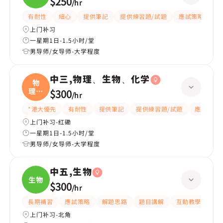
$250
/
hr
有耐性
細心
提供筆記
提供練習題/試題
應試策略
上门补习
一星期1日-1.5小时/堂
男导师/女导师-大学程度
中三,物理、生物、化学
物
理、
$300
/
hr
生物
*港大優先
有耐性
提供筆記
提供練習題/試題
應試策略
上门补习-红磡
一星期1日-1.5小时/堂
男导师/女导师-大学程度
中五,生物
生物
$300
/
hr
長期補習
應試策略
解題思路
題目講解
互動教學
提
上门补习-北角