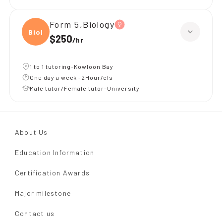
Form 5,Biology
Biolo
$250
/
hr
1 to 1 tutoring-Kowloon Bay
One day a week -2Hour/cls
Male tutor/Female tutor-University
About Us
Education Information
Certification Awards
Major milestone
Contact us