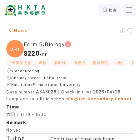
搜索
Female Form 5,Biology，Tsz Wan Shan Tuition recomm
Back
Form 5,Biology
Biolo
$220
/
hr
*全英語上堂
嚴格
有耐性
有愛心
提供筆記
細心
提供
Video tutoring
One day a week -1.5Hour/cls
Male tutor/Female tutor-University
A348028
2026/04/26
Case number
｜Check-in time
Language taught in schools
English Secondary School
Time
六日｜11:00-18:00
Remark
No yet
Tutor
The tutorial case has been