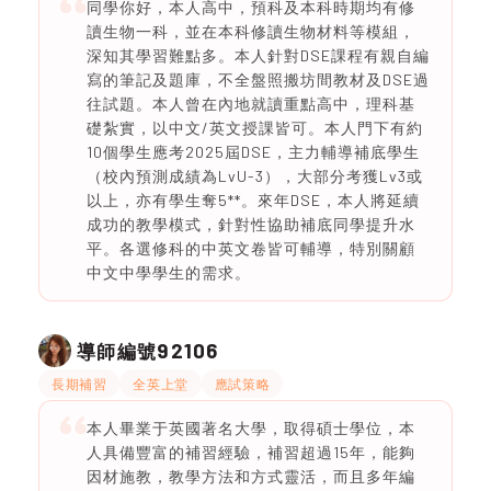
同學你好，本人高中，預科及本科時期均有修
讀生物一科，並在本科修讀生物材料等模組，
深知其學習難點多。本人針對DSE課程有親自編
寫的筆記及題庫，不全盤照搬坊間教材及DSE過
往試題。本人曾在內地就讀重點高中，理科基
礎紮實，以中文/英文授課皆可。本人門下有約
10個學生應考2025屆DSE，主力輔導補底學生
（校內預測成績為LvU-3），大部分考獲Lv3或
以上，亦有學生奪5**。來年DSE，本人將延續
成功的教學模式，針對性協助補底同學提升水
平。各選修科的中英文卷皆可輔導，特別關顧
中文中學學生的需求。
92106
導師編號
長期補習
全英上堂
應試策略
本人畢業于英國著名大學，取得碩士學位，本
人具備豐富的補習經驗，補習超過15年，能夠
因材施教，教學方法和方式靈活，而且多年編