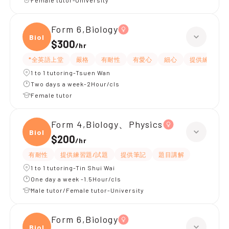
Female tutor-University
Form 6,Biology
Biolo
$300
/
hr
*全英語上堂
嚴格
有耐性
有愛心
細心
提供練習題/
1 to 1 tutoring-Tsuen Wan
Two days a week-2Hour/cls
Female tutor
Form 4,Biology、Physics
Biolo
$200
/
hr
有耐性
提供練習題/試題
提供筆記
題目講解
1 to 1 tutoring-Tin Shui Wai
One day a week -1.5Hour/cls
Male tutor/Female tutor-University
Form 6,Biology
Biolo