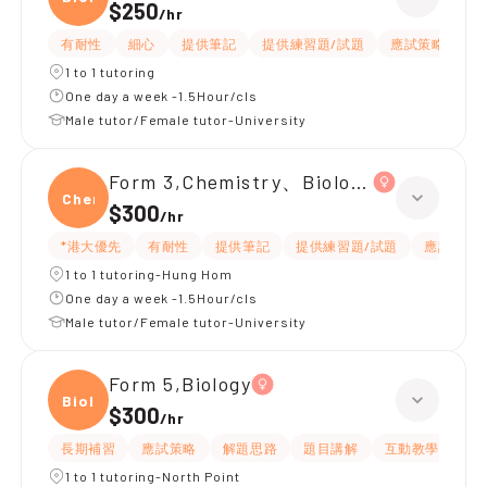
$250
/
hr
有耐性
細心
提供筆記
提供練習題/試題
應試策略
1 to 1 tutoring
One day a week -1.5Hour/cls
Male tutor/Female tutor-University
Form 3,Chemistry、Biology、Physics
Chemi
$300
/
hr
*港大優先
有耐性
提供筆記
提供練習題/試題
應試策略
1 to 1 tutoring-Hung Hom
One day a week -1.5Hour/cls
Male tutor/Female tutor-University
Form 5,Biology
Biolo
$300
/
hr
長期補習
應試策略
解題思路
題目講解
互動教學
提
1 to 1 tutoring-North Point