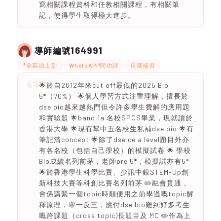
寫相關課程資料和任教相關課程，有相關筆
記，使得學生取得極大進步。
164991
導師編號
*全英語上堂
WhatsAPP問功課
長期補習
🌟於自2012年來cut off最低的2025 Bio
5*（70%） 🌟個人學習方式注重理解，擅長於
dse bio越來越熱門但令許多學生費解的應用題
和實驗題 🌟band 1a 名校SPCS畢業，現就讀於
香港大學 🌟現有幫中五名校生私補dse bio 🌟有
筆記清concept 🌟除了dse ce a level題目外亦
有各名校（包括自己學校）的模擬試卷 🌟 學校
Bio成績名列前茅，老師pre 5*，模擬試亦有5*
🌟於香港學生科學比賽、少訊中銀STEM-Up創
新科技大賽等科創比賽名列前茅 ✏️融會貫通，
會係講緊一個topic時順便用之前學過嘅topic解
釋原理，舉一反三，應付dse bio難到好多考生
嘅跨課題（cross topic)長題目及 MC ✏️作為上