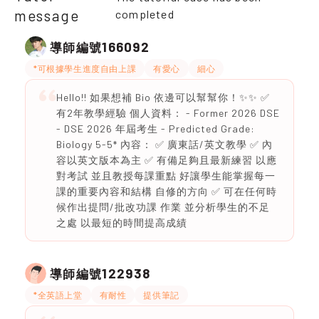
message
completed
166092
導師編號
*可根據學生進度自由上課
有愛心
細心
Hello!! 如果想補 Bio 依邊可以幫幫你！✨✨ ✅
有2年教學經驗 個人資料： - Former 2026 DSE
- DSE 2026 年屆考生 - Predicted Grade:
Biology 5-5* 內容： ✅ 廣東話/英文教學 ✅ 內
容以英文版本為主 ✅ 有備足夠且最新練習 以應
對考試 並且教授每課重點 好讓學生能掌握每一
課的重要內容和結構 自修的方向 ✅ 可在任何時
候作出提問/批改功課 作業 並分析學生的不足
之處 以最短的時間提高成績
122938
導師編號
*全英語上堂
有耐性
提供筆記