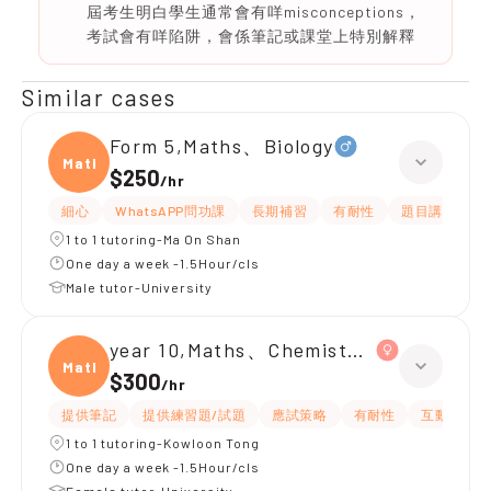
屆考生明白學生通常會有咩misconceptions，
考試會有咩陷阱，會係筆記或課堂上特別解釋
Similar cases
Form 5,Maths、Biology
Maths
$250
/
hr
細心
WhatsAPP問功課
長期補習
有耐性
題目講解
1 to 1 tutoring-Ma On Shan
One day a week -1.5Hour/cls
Male tutor-University
year 10,Maths、Chemistry、Biology
Maths
$300
/
hr
提供筆記
提供練習題/試題
應試策略
有耐性
互動教學
1 to 1 tutoring-Kowloon Tong
One day a week -1.5Hour/cls