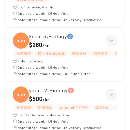
1 to 1 tutoring-Fanling
One day a week -1.5Hour/cls
Male tutor/Female tutor-University Graduated
Form 5,Biology
Biolo
$280
/
hr
長期補習
提供練習題/試題
應試策略
解題思路
題目講解
Video tutoring
One day a week -1.5Hour/cls
Male tutor/Female tutor-Full-time Tutor
year 12,Biology
Biolo
$500
/
hr
居英導師
長期補習
WhatsAPP問功課
課程設計
指導功
1 to 1/video available-Tai Koo
One day a week -1.5Hour/cls
Male tutor/Female tutor-University Graduated