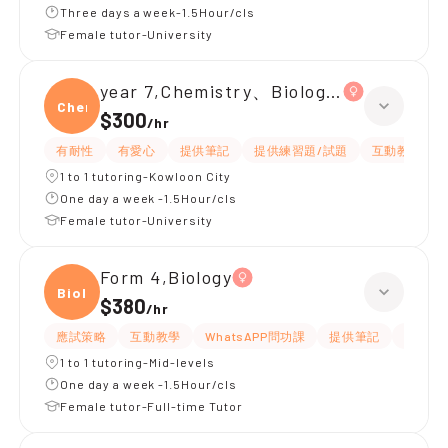
Three days a week-1.5Hour/cls
Female tutor-University
year 7,Chemistry、Biology、Physics
Chemi
$300
/
hr
有耐性
有愛心
提供筆記
提供練習題/試題
互動教學
1 to 1 tutoring-Kowloon City
One day a week -1.5Hour/cls
Female tutor-University
Form 4,Biology
Biolo
$380
/
hr
應試策略
互動教學
WhatsAPP問功課
提供筆記
有耐性
1 to 1 tutoring-Mid-levels
One day a week -1.5Hour/cls
Female tutor-Full-time Tutor